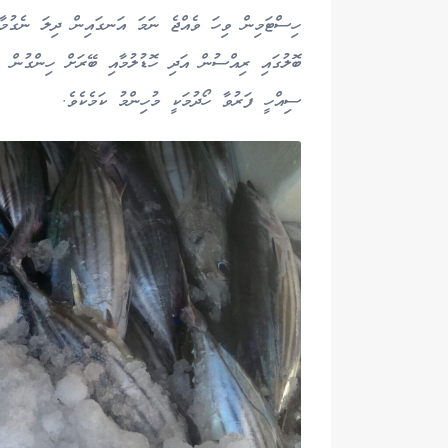
ހިސްޓަމިން ވިހަ ވެއްޖެ ނަމަ އަނގައިން ދިލަ ނެގުމާއި
ބޮލުގައި ރިއްސުން އަދި ހޮޑުލުމާއި ބޭރަށް ހިންގުން ފަ
ސިއްހީ ފަރުވާ ހޯދުމަކީ މުހިންމު ކަމެކެވެ.