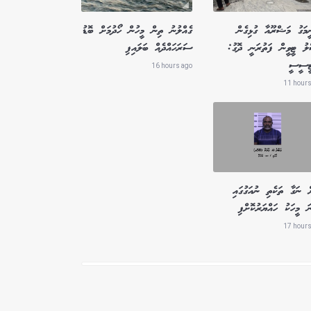
ީމަގު މަޝްރޫއާ ގުޅިގެން
ގެއްލުނު ތިން މީހުން ހޯދުމަށް ބޮޑު
ލު ޓީވީން ފަތުރަނީ ދޮގު:
ސަރަހައްދެއް ބަލައިފި
ޓީސީސީ
16 hours ago
11 hours
ް ނަގާ ތަކެތި ނުއަގުގައި
ަ މީހަކު ހައްޔަރުކޮށްފި
17 hours