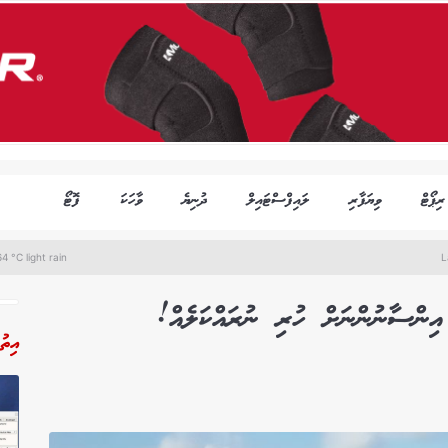
ރިޕޯޓް
ވިޔަފާރި
ލައިފްސްޓައިލް
ދުނިޔެ
ވާހަކަ
ފޮޓޯ
4 °C light rain
L
އިންސާނުންނަށް ހުރި ނުރައްކަލެއް!
އިތު