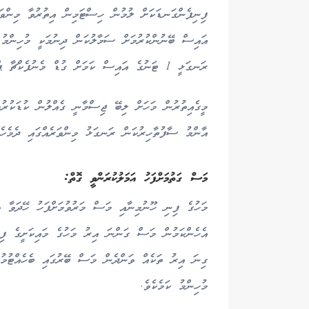
ފިނިފެންގަނޑަކަށް ލުމުން ހިސްޓަމިން އިތުރުވާ މިންވަރ
ރަނގަޅީ 1 ޓަނުގެ އައިސް ކަމަށް ގުޑް މެނުފެކްޗާ ޕްރެކްޓިސަސްގައި ބަޔާންކޮށްފައިވެއެވެ.
މީގެއިތުރުން މަހަށް ލިބޭ ޖިސްމާނީ ގެއްލުން ކުޑަކުރުމ
އާންމު ސާފުތާހިރުކަން ރަނގަޅު މިންވަރެއްގައި ދެމެހެއ
މަސް ގަތުމަށްފަހު އަމަލުކުރަންވީ ގޮތް:
މަހުގެ ފިނި ހޫނުމިނާއި މަސް މަރުވުމަށްފަހު ހޭދަވާ ވަ
އެހެންކަމުން މަސް ގަންނަ އިރު މަހުގެ މައިކަށީގެ ފިނ
ގިނަ އިރު ތަކެއް ވަންދެން މަސް ބޭރުގައި ބެހެއްޓުމު
މުހިންމު ކަމެކެވެ.