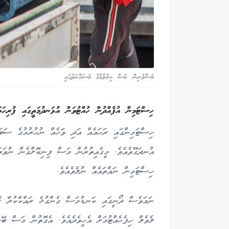
މަސްވެރިން، މަސް ކިރުވުމުގެ މަސައްކަތުގައި
ހިސްޓަމިން އުފެއްދުން ހުއްޓުވަން އުޅަނދުމަތީގައި ފުރިހަ
ހިސްޓަމިންގައި ރަހައެއް އަދި ވަހެއް ނުހުރުމުގެ ސަބަ
އުނދަގޫވެއެވެ. މީގެއިތުރުން މަސް ފިނިކޮށްގެން ނުވަތަ
ހިސްޓަމިން ނައްތައެއް ނުލެވެއެވެ.
ލެވެލް ހިފެހެއްޓުމަށް އެހީވެދެއެވެ. އެގޮތުން މަސް ބޭ