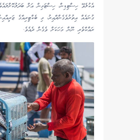
އެކުލެވޭ ހިސްޓިޑިން، ހިސްޓަމިން އަށް ބަދަލުކޮށްލައެވ
ގުނައެއް އިތުރުވެގެންދާއިރު، މި ބެކްޓީރިއާގެ ޒަރީއާއި
ރައްކާތެރި ނޫން މަހަކަށް ވެގެން ދެއެވެ.