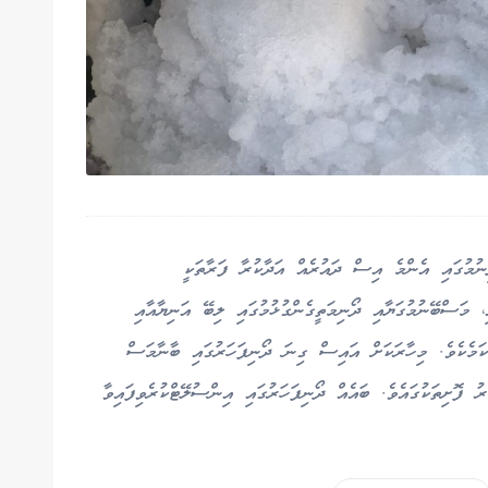
ނުމުގައި އެންމެ އިސް ދައުރެއް އަދާކުރާ ފަރާތަކީ
 މަސްބޭނުމުގަޔާއި ދޯނިމަތީގެންގުޅުމުގައި ލިބޭ އަނިޔާއާއި
ކަމެކެވެ. މިހާރަކަށް އައިސް ގިނަ ދޯނިފަހަރުގައި ބާނާމަސް
ު ފޮށިތަކުގައެވެ. ބައެއް ދޯނިފަހަރުގައި އިންސުލޭޓްކުރެވިފައިވާ