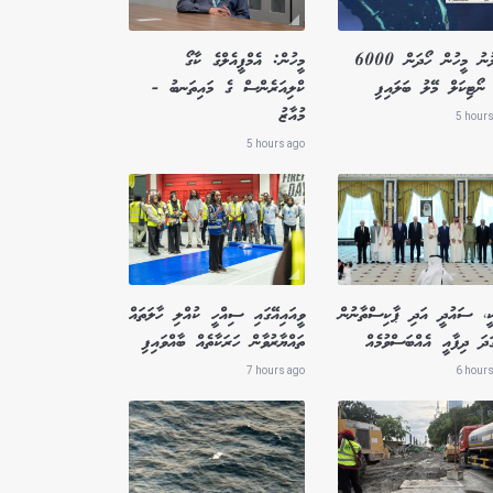
ގެއްލުނު މީހުން ހޯދަން 6000
މީހުން: އެމްޕީއެލްގެ ކާގޯ
ނޯޓިކަލް މޭލު ބަލައިފި
ކްލިއަރެންސް ގެ މައިތަނބު -
މުއާޒު
5 hours
5 hours ago
ކީ، ސައުދީ އަދި ޕާކިސްތާނުން
ވީއައިއޭގައި ސިއްހީ ކުއްލި ހާލަތައް
ަދަ ދިފާއީ އެއްބަސްވުމެއް
ތައްޔާރުވާން ހަރަކާތެއް ބާއްވައިފި
7 hours ago
6 hours