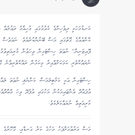
ކަނޑުމަހަކީ ދިވެހިންގެ ކެއުމުގައި މުހިއްމު ދައުރެއް އ
ކާނާއެއްގެ ގޮތުގައި މަސް ބޭނުންކުރެއެވެ. ނަމަވެސް 
ޕޮއިޒަނިން" ނުވަތަ ހިސްޓަމިން ވިހަވުން ކުރިމަތިވުމ
ނުރައްކާތެރި ކަމަކަށްވާއިރު މިކަމުން ރައްކާތެރިވާނެ ގޮ
ހިސްޓަމިން އަކީ ކަޅުބިލަމަސް، ކަންނެލި ނުވަތަ ލައްޓި
އުފައްދާ އެންޒައިމަކުން މަހުގައި އުފެދޭ ވިހަ މާއްދާއ
ކުރިމަތިވާ ނުރައްކަލެކެވެ.
މަސް މަރުވުމަށްފަހު މަހުގެ ކަރު ގަނޑާއި، ގޮހޮރުގެ އި