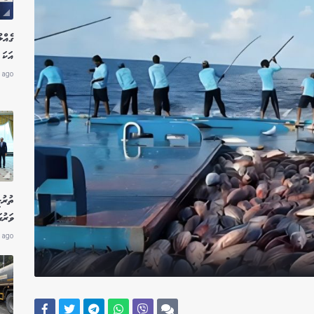
އަކަ 
 ago
ތުރު
ވަރުގ
 ago