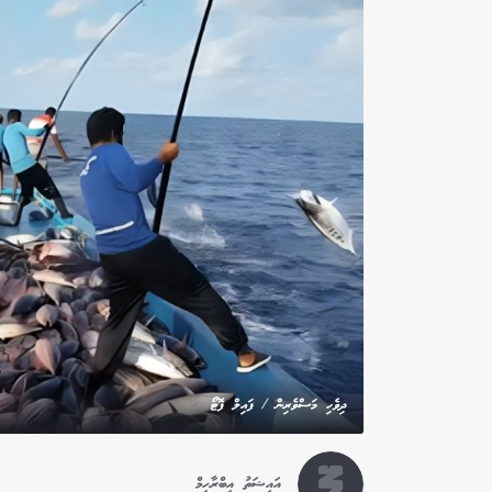
ދިވެހި މަސްވެރިން / ފައިލް ފޮޓޯ
އައިޝަތު އިބްރާހިމް