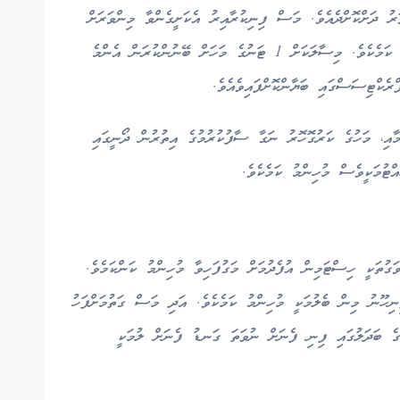
ު ދަށްކޮށްދެއެވެ. މަސް ފިނިކުރާއިރު އެކަށީގެންވާ މިންވަރަށް
އައިސް ބޭނުންކުރުމަށް ސަމާލުކަން ދިނުމަކީ މުހިންމު ކަމެކެވެ. މިސާލަކަށް 1 ޓަނުގެ މަހަށް ބޭނުންކުރަން އެންމެ
ާއި، މަހުގެ ކަރުގޮހޮރު ނަގާ ސާފުކުރުމުގެ އިތުރުން ދޯނީގައި
ްޓުމަކީވެސް މުހިންމު ކަމެކެވެ.
ގުތަކީ ހިސްޓަމިން އުފެދުމަށް މަގުފަހިވާ މުހިންމު ކަންކަމެވެ.
ިހޫނު މިން ބެލުމަކީ މުހިންމު ކަމެކެވެ. އަދި މަސް ގަތުމަށްފަހު
ގެ ބަދަލުގައި ފިނި ފެނަށް ނުވަތަ ގަނޑު ފެނަށް ލުމަކީ