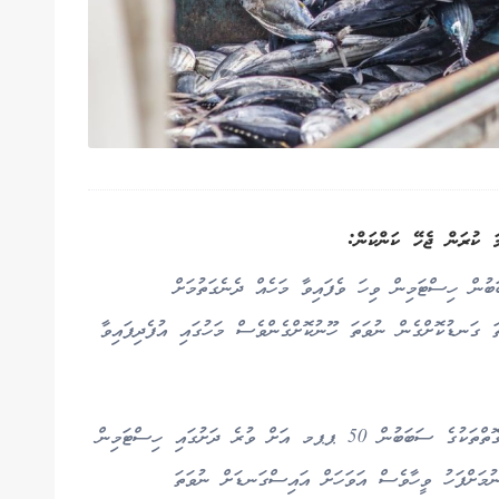
މަ ކުރަން ޖެހޭ ކަންކަން:
ބުން ހިސްޓަމިން ވިހަ ވެފައިވާ މަހެއް ދެނެގަތުމަށް
 ގަނޑުކޮށްގެން ނުވަތަ ހޫނުކޮށްގެންވެސް މަހުގައި އުފެދިފައިވާ
ނަމަވެސް ދޯނީގައި ކަނޑުމަސް ގެންގުޅެ ރައްކާކުރާ ގޮތްތަކުގެ ސަބަބުން 50 ޕޕމ އަށް ވުރެ ދަށުގައި ހިސްޓަމިން
ނުމަށްފަހު ވީހާވެސް އަވަހަށް އައިސްގަނޑަށް ނުވަތަ