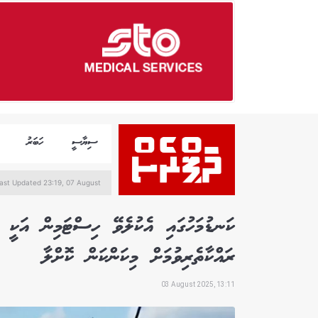
ސިޔާސީ
ހަބަރު
ast Updated 23:19, 07 August
ކަނޑުމަހުގައި އެކުލެވޭ ހިސްޓަމިން އަކީ 
ރައްކާތެރިވުމަށް މިކަންކަން ކޮށްލާ
03 August 2025, 13:11