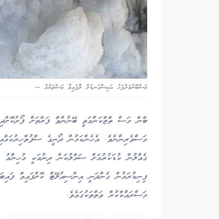
މަސްބޭނުމަށްފަހު އައިސްގަނޑަށް ލާފައިވާ މަސްތަކެއް --
ބާނާ މަސް ތާޒާކަންމަތީ ބޭނުންވާ ފަރާތަށް ފޯރުކޮށްދި
މަސްވެރިންނެވެ. އެހެންކަމުން ދޯނީގެ ސާފުތާހިރުކަމާއި،
ގެއްލުން ކުޑަކުރުމަށް ސަމާލުކަން ދިނުމަކީ މުހިންމު 
ފިނިކުރަމުން ގެންދަނީ އިންސިއުލޭޓް ކޮށްފައިވާ ފައިބަރ
މަސްރައްކާކުރާ ވަތްތަކުގައެވެ.