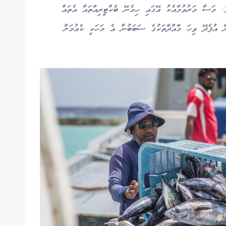
ެ. މަސް މަރުވުމާއެކު އޭގައި ހިމެނޭ ބެކްޓީރިއާތައް އެތައް
ން އުފެދޭ ވިހަ މާއްދާތަކުގެ ސަބަބުން އެ މަހަކީ ކެއުމަށް