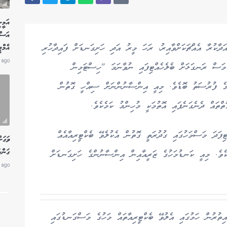
އަމީނ
އަސް
ަދާކުރާ އެއްޗަކަށްވާއިރު، ރަހަ މީރު އަދި ހަށިގަނޑަށް ފައިދާހުރި
އެމް
 ago
މަސް ރަނގަޅަށް ބެލެހެއްޓިފައި ނުވާނަމަ "ހިސްޓަމިން
ުގެ ފުރުސަތު ބޮޑެވެ. މިއީ އިންސާނުންނަށް ސިއްހީ ގޮތުން
ތްތައް ދެނެގަނެފައި އޮތުމަކީ މުހިންމު ކަމެކެވެ.
ފަދަ މަސްމަހުގައި ގުދުރަތީ ގޮތުން އެކުލެވޭ ބެކްޓީރިއާއެއް
ވަގަށ
ގަންނ
ެކެވެ. މިއީ ކަނޑުމަހުގެ ޒަރީއާއިން އިންސާނުންގެ ހަށިގަނޑަށް
 ago
ތުރުން ހަމުގައި އެލުވޭ ބެކްޓީރިއާތައް މަހުގެ މަސްގަނޑުގައި