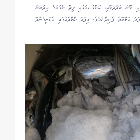
، މޫނު ރަތްވުމާއި، ހަންގަނޑުގައި ފިތް ނެގުމުގެ އިތުރުން
ދަ އަލާމާތް ފެނިދާނެއެވެ. މިފަދަ ހާލާތެއްގައި އެކަށީގެންވާ