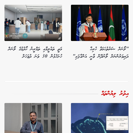
"ލޯނަށް ޝަރުތުހަމަވާ ހުރިހާ
މަތީ ތައުލީމާއި ތަމްރީނު ހޯދުމުގެ ލޯނަށް
ދަރިވަރުންނަށް ލޯނުދޭން ވާނީ އަންގާފައި"
ހުށަހެޅުން 30 ވަނަ ދުވަހަށް
އިތުރު ލިޔުންތައް