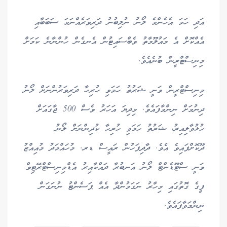
އަދި ހަމަ އެހެންމެ ލޯނު ނުލިބުނު ދަރިވަރެއްނަމަ ސަބަބާއި
އެއްކޮށް އެ މައުލޫމާތު ވެބްސައިޓުން އެނގެން ހުންނާނެ ކަމަށް
މިނިސްޓްރީން ބުނެއެވެ.
މިނިސްޓްރީން ވަނީ ޝަރުތު ހަމަވި ހުރިހާ ދަރިވަރުންނަށް ލޯނު
ދިނުމަށް ނިންމާފައެވެ. މިދިޔަ އަހަރު ވެސް 500 ޖާގައަށް
ހުޅުވާލިއިރު، ޝަރުތު ހަމަވި ހުރިހާ ކުދިންނަށް ލޯނު
ދޫކޮށްފައިވެ އެވެ. ދާދިފަހުން ރައީސް ޑރ. މުހައްމަދު މުއިއްޒު
ވަނީ ސްޓޫޑެންޓް ލޯނު އަނބުރާ ދައްކާއިރު އެޑްމިނިސްޓްރޭޓިވް
ފީގެ ގޮތުގައި މިހާރު ނަގަމުންދާ އެއް ޕަސެންޓު ނުނަގަން
ނިންމަވާފައެވެ.