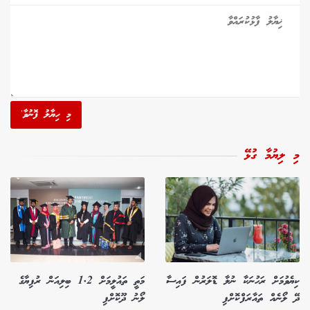
މި ހިޔާލު ފޮނުވާ'
މި ލިޔުމާ ގުޅޭ
ކިޔެވުމަށް ރަހުނަކާ ނުލާ ޑޮލަރުން ފައިސާ
މަތީ ތައުލީމަށް 1.2 ބިލިއަން ރުފިޔާގެ
ދޭ ލޯނެއް ތައާރަފްކޮށްފި
ލޯނު ދޫކޮށްފި