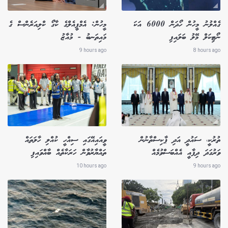
ގެއްލުނު މީހުން ހޯދަން 6000 އަކަ
މީހުން: އެމްޕީއެލްގެ ކާގޯ ކްލިއަރެންސް ގެ
ނޯޓިކަލް މޭލު ބަލައިފި
މައިތަނބު - މުއާޒު
9 hours ago
8 hours ago
ތުރުކީ، ސައުދީ އަދި ޕާކިސްތާނުން
ވީއައިއޭގައި ސިއްހީ ކުއްލި ހާލަތައް
ވަރުގަދަ ދިފާއީ އެއްބަސްވުމެއް
ތައްޔާރުވާން ހަރަކާތެއް ބާއްވައިފި
10 hours ago
9 hours ago