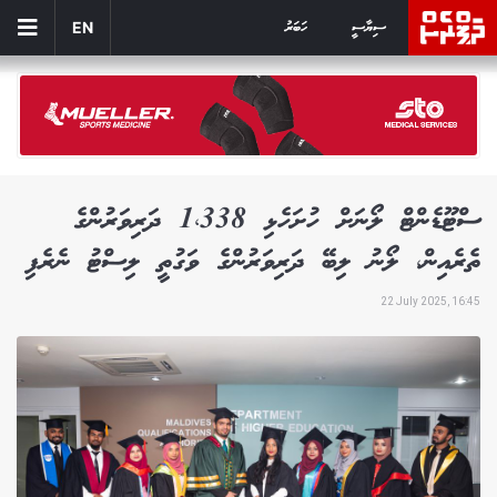
ސިޔާސީ
ހަބަރު
EN
ސްޓޫޑެންޓް ލޯނަށް ހުށަހެޅި 1،338 ދަރިވަރުންގެ
ތެރެއިން، ލޯނު ލިބޭ ދަރިވަރުންގެ ވަގުތީ ލިސްޓު ނެރެފި
22 July 2025, 16:45