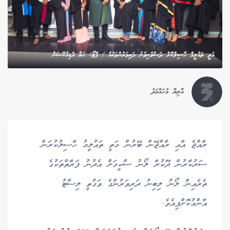
މަތީ ތައުލީމް ހާސިލްކޮށް ދަސްވެނިވުނު ދަރިވަރުންތަކެއް / ފޮޓޯ: ހަޔާ އެޑިއުކޭޝަން
އާލިޔާ މުހައްމަދު
ރާއްޖެ އާއި ރާއްޖޭން ބޭރުން މަތީ ތައުލީމު ހާސިލުކުރަން
ސަރުކާރުން ދޫކުރާ ލޯނު ސްކީމަށް އެދުނު ފަރާތްތަކުގެ
ތެރެއިން ލޯނު ލިބިނު ދަރިވަރުންގެ ވަގުތީ ލިސްޓު
އާންމުކޮށްފިއެވެ.