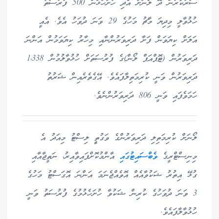
ސަރުކާރުން ދޭ ލޯނަށް އެދި ހުށަހަޅަން 500 ފުރުސަތު
ހުޅުވާލީ މިދިޔަ މާޗު މަހުގެ 29 ވަނަ ދުވަހު އެވެ. އެއީ
އަލަށް ކިޔަވަން ފަށާ ދަރިވަރުންނާއި މިހާރު ކިޔަވަމުން އަންނަ
ދަރިވަރުން (ޓޮޕްއަޕް ލޯން)ގެ ފުރުސަތަށް ހުޅުވާލުމުން 1،338
ދަރިވަރުން ވަނީ ކުރިމަތިލާފައެވެ. އޭގެތެރެއިން ޝަރުތު
ހަމަވެފައި ވަނީ 806 ދަރިވަރުންނެވެ.
ލޯނަށް ކުރިމަތިލި ދަރިވަރުންގެ ވަގުތީީ ލިސްޓު މިއަދު އެ
މިނިސްޓްރީގެ
ވެބްސައިޓުގައި
އާންމުކޮށްފައިވާއިރު، ނަތީޖާއާއި
ގުޅޭ އިތުރު ޝަކުވާއެއް އޮވެއްޖެނަމަ އަންނަ އޮގަސްޓު މަހުގެ
3 ވަނަ ދުވަހުގެ ކުރިން ޝަކުވާ ހުށަހެޅުމުގެ ފުރުސަތު ވަނީ
ހުޅުވާލާފައެވެ.