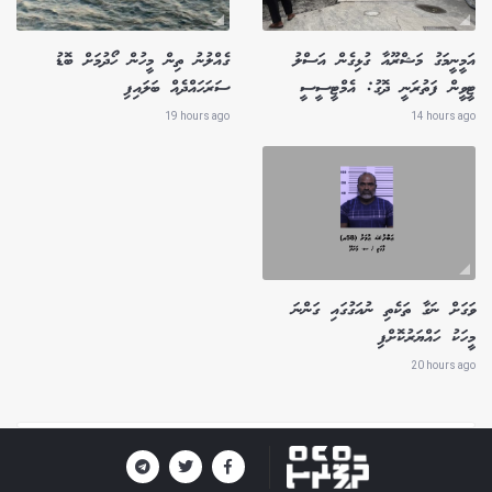
އަމީނީމަގު މަޝްރޫއާ ގުޅިގެން އަސްލު
ގެއްލުނު ތިން މީހުން ހޯދުމަށް ބޮޑު
ޓީވީން ފަތުރަނީ ދޮގު: އެމްޓީސީސީ
ސަރަހައްދެއް ބަލައިފި
19 hours ago
14 hours ago
ވަގަށް ނަގާ ތަކެތި ނުއަގުގައި ގަންނަ
މީހަކު ހައްޔަރުކޮށްފި
20 hours ago