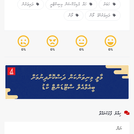
ހަބަރު
ހަޔާ އެޑިއުކޭޝަން މިނިސްޓްރީ
ދަރިވަރުން
ދަރިވަރުންގެ ލޯން
ލޯން
0%
0%
0%
0%
ޚިޔާލު ފާޅުކުރައްވާ