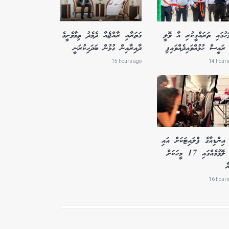
ަހުގައި ތަރައްގީކުރި އާ ވޮލީ
ގަތަރާއި ރާއްޖެއާ ދެމެދު ތިމާވެށީގެ
ރައީސް ހުޅުއްވައިދެއްވައިފި
ދާއިރާއިން ގުޅުން ބަދަހިކުރަނީ
15 hours ago
14 hours
އިންޑިއާގެ ފްލައިޓަކަށް އައި
ބާރު ލޮޅުމެއްގައި 17 މީހަކަށް
ާ
16 hours