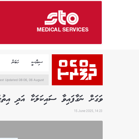
ސިޔާސީ
ހަބަރު
ast Updated 08:06, 06 August
ވަގަށް ނަގާފައިވާ ސައިކަލަކާ އަދި އިތުރު
15 June 2025, 14:23