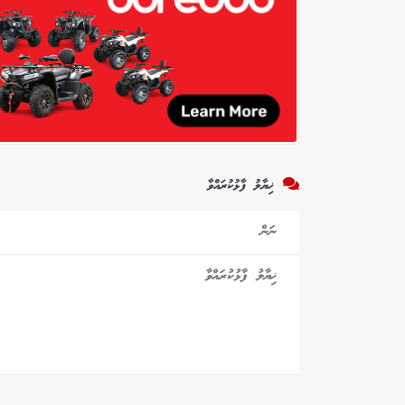
ޚިޔާލު ފާޅުކުރައްވާ