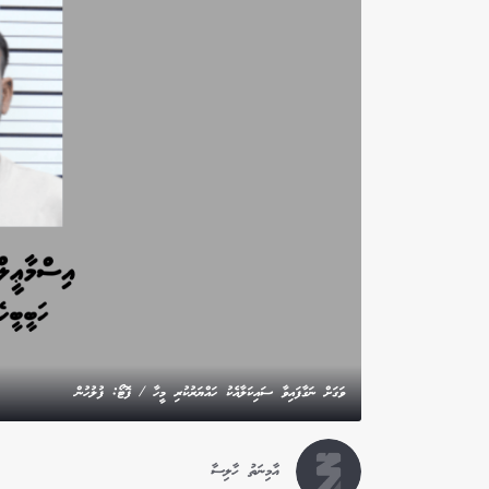
ވަގަށް ނަގާފައިވާ ސައިކަލާއެކު ހައްޔަރުކުރި މީހާ / ފޮޓޯ: ފުލުހުން
އާމިނަތު ހާލިސާ