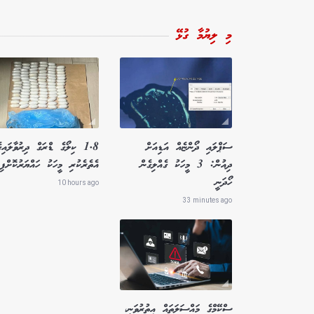
މި ލިޔުމާ ގުޅޭ
ސަޕްލައި ދޯންޏެއް އަޑިއަށް
1.8 ކިލޯގެ ޑްރަގް ދިރުވާލައިގ
ދިއުން: 3 މީހަކު ގެއްލިގެން
އެތެރެކުރި މީހަކު ހައްޔަރުކޮށްފި
ހޯދަނީ
10 hours ago
33 minutes ago
ސްކޭމްގެ މައްސަލަތައް އިތުރުވަނީ،