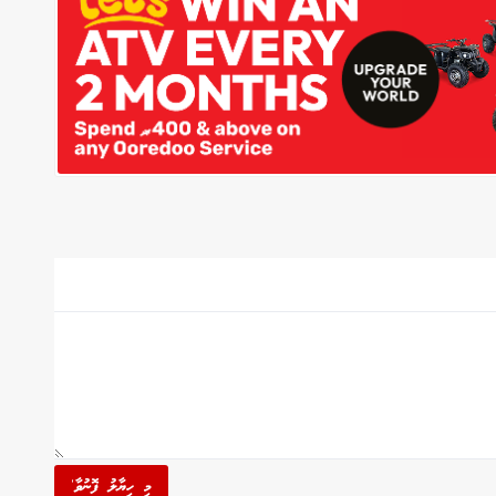
މި ހިޔާލު ފޮނުވާ'