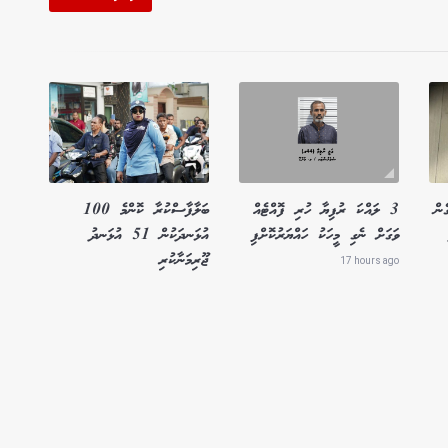
ެން
3 ލައްކަ ރުފިޔާ ހުރި ފޮއްޓެއް
ބަލާފާސްކުރާ ކޮންމެ 100
ވަގަށް ނެގި މީހަކު ހައްޔަރުކޮށްފި
އުޅަނދަކުން 51 އުޅަނދު
ޖޫރިމަނާކުރި
17 hours ago