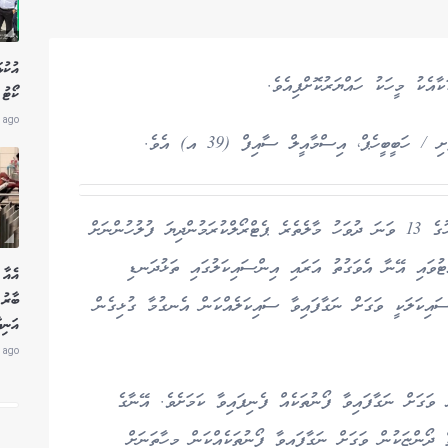
އުކުޅ
އެކު މީހަކު ހައްޔަރުކޮށްފިއެވެ.
ކޯޓު 
 ago
ހަބީބީހެޕް، އިސްމާއީލް ސާއިފް (39 އ) އެވެ.
ފުލުހުން ބުނިީ އޭނާ ހައްޔަރުކޮށްފައިވަނީ މި ޖޫން މަހުގެ 13 ވަނަ ދުވަހު މާލެތެރެ ޕެޓްރޯލްކުރަމުންދިޔަ ފުލުހުންނަށް
ްޓުވައި އޭނާ އެވަގުތު އަރައި އިންސައިކަލުގައި ތަޅުދަނޑި
އެއާ 
ސައިކަލަކީ ވަގަށް ނަގާފައިވާ ސައިކަލެއްކަން އެނގުމާ ގުޅިގެން
އަނިޔ
 ago
ވަގަށް ނަގާފައިވާ ފޯނުތަކެއް ފެނިފައިވާ ކަމަށެވެ. އޭނާގެ
 ދޯންޏަކުން ވަގަށް ނަގާފައިވާ ފޯނުތަކެއްކަން މިހާތަނަށް