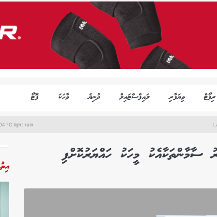
ރިޕޯޓް
ވިޔަފާރި
ލައިފްސްޓައިލް
ދުނިޔެ
ވާހަކަ
ފޮޓޯ
4 °C light rain
L
 ސާމާންތަކާއެކު މީހަކު ހައްޔަރުކޮށްފި
އިތު