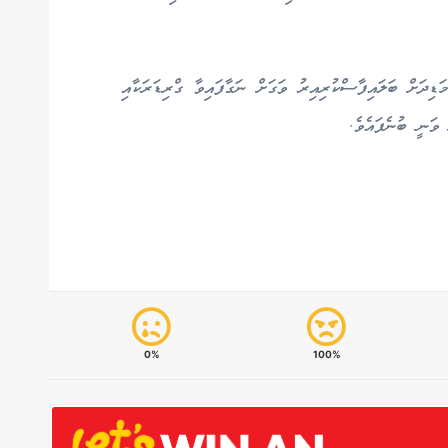
ޑިދަށް ބަލައިފާސްކުރިއިރު ވަގަށް ނަގާފައިވާ ގްރިޑަރަކާއި
 ވަނީ ބުނެފައެވެ.
0%
100%