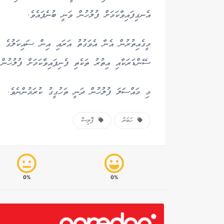
އެނގިފައިވާކަމަށް ފުލުހުން ވަނީ ބުނެފައެވެ.
މީގެއިތުރުން އެނާ އެވަގުތު އަރައި އިން ސައިކަލުގެ މަ
ސޭންޑަރަކާއި އިތުރު ތަކެތި ފެނިފައިވާކަމަށް ފުލުހުން
މި މައްސަލަ ފުލުހުން ދަނީ ތަހުގީގު ކުރަމުންނެވެ.
ހަބަރު
ޕޮލިސް
0%
0%