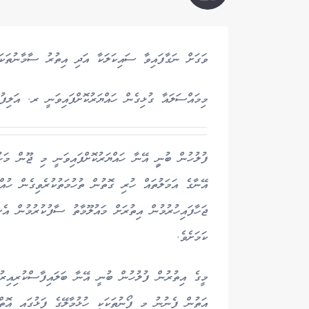
ވަގަށް ނަގާފައިވާ ސައިކަލަކާ އަދި އިތުރު ސާމާނުތަކަކާ
މިމައްސަލައާ ގުޅިގެން ހައްޔަރުކޮށްފައިވަނީ ރ. އަލިފުށި / 
އޭނާގެ އަމަލުތައް ހުރި ގޮތުން ތުހުމަތުކުރެވިގެން ހުއ
ޖަހާފައިހުރުމުން އިތުރަށް މައުލޫމާތު ސާފުކުރުމުން އެ
ކަމަށެވެ.
މީގެ އިތުރުން ފުލުހުން ބުނީ އޭނާ ބަލައިފާސްކުރިއިރު 
އަތުން ފެނުނު މި ފޯނުތަކަކީ ހުޅުމާލޭގެ ފަޅުގައި އޮތް