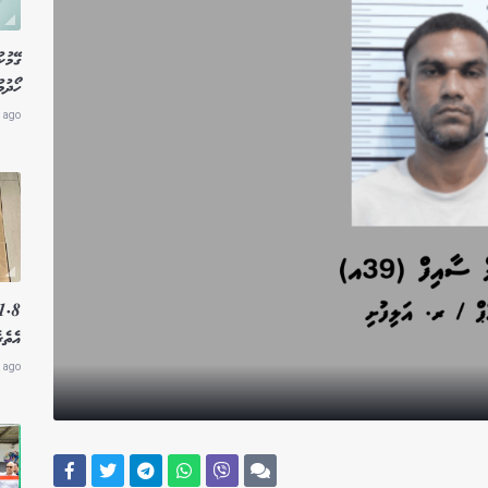
ގޭމުކ
ހޯދުމ
 ago
އެތެރ
 ago