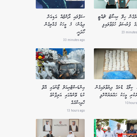
ުޅެގެން ހިލޭ ރިސޯޓު ޗުއްޓީ
ސަޕްލައި ދޯންޏެއް އަޑިއަށް
ުގެ ފުރުސަތު ހުޅުވާލައިފި
ދިއުން: 3 މީހަކު ގެއްލިގެން
ހޯދަނީ
23 minutes
33 minutes ago
1.8 ކިލޯގެ ޑްރަގް ދިރުވާލައިގެން
އިންޑަސްޓްރިއަލް ޒޯނުގައި އޮތް
ެކުރި މީހަކު ހައްޔަރުކޮށްފި
ކުޑަ ވޭނެއްގައި އަލިފާނުގެ
ހާދިސާއެއް
10 hours
13 hours ago