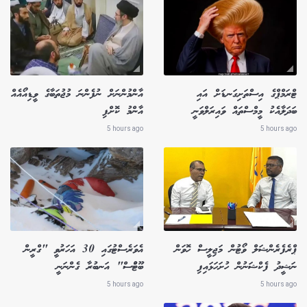
ޓްރަމްޕްގެ އިސްތަށިގަނޑަށް އައި
އާންމުންނަށް ނުފެންނަ މުޖުތަބާގެ ވީޑިއޯއެއް
ބަދަލާއެކު މީމްސްތައް ވައިރަލްވަނީ
އާންމު ކޮށްފި
5 hours ago
5 hours ago
ޕްރެފެރެންޝަލް ވޯޓުން މަޖިލީސް ހޮވަން
އެވަރެސްޓުގައި 30 އަހަރުވީ "ގްރީން
ނަޝީދު ފެކްޝަނުން ހުށަހަޅައިފި
ބޫޓުްސް" އަނބުރާ ގެންނަނީ
5 hours ago
5 hours ago