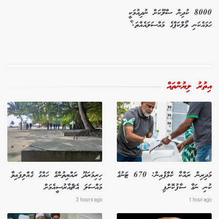
8000 ކުދިން ސްލޫކަށް ނުދިއުމަކީ
ހަމައެކަނި ވޯލްކަޕްގެ މައްސަލައެއްތަ؟
އިތުރު ލިޔުންތައް
މަދިރިން ރައްކާ ކެމްޕެއިން: 670 ޓަނުގެ
ހިރިމަރަދޫ ރައްޔިތުންގެ ހައްގު ގެއްލިފައިވާ
ކުނި ނަގާ ސާފުކޮށްފި
މައްސަލަ އެޗްއާރުސީއެމަށް
3 hours ago
1 hour ago