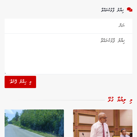
ޚިޔާލު ފާޅުކުރައްވާ
މި ހިޔާލު ފޮނުވާ'
މި ލިޔުމާ ގުޅޭ