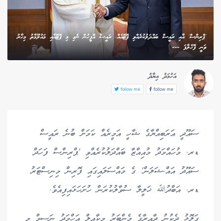
'ޕްރިންސް' އާއި ރައީސް ބައްދަލުކުރެއްވި ފޮޓޮއެއް، ރައީސް އޮފީހުން ނެގި މި ފޮޓޮއާއި މައުލޫމާތު މިހާރު
ވަނީ ފޮހެލާފަ ---
އަހުމަދު އިޔާދު
follow me
follow me
ސައޫދީ އަރަބިއްޔާގެ ޝާހީ އަމީރެއް ކަމަށް ބުނެ ރައީސް
ޑރ. މުހައްމަދު މުއިއްޒާ ބައްދަލުކުރެއްވި 'ޕްރިންސް ފަހަދް
ސައޫދު އައް-ޝަލަން' ގެ މައްސަލައިގައި ފޮރިން މިނިސްޓަރު
ޑރ. އަބްދުﷲ ޚަލީލާ ސުވާލުކުރަން ހުށަހަޅައިފިއެވެ.
ގަލޮޅު ދެކުނު ދާއިރާގެ މެންބަރު މީކާއީލް އަހްމަދު ނަސީމް މި