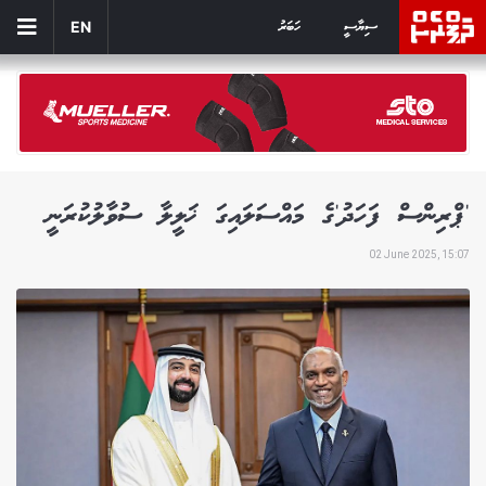
ސިޔާސީ
ހަބަރު
EN
'ޕްރިންސް ފަހަދު'ގެ މައްސަލައިގަ ޚަލީލާ ސުވާލުކުރަނީ
02 June 2025, 15:07