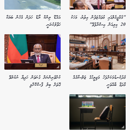
"އެމްޕީއެލްގައި މުވައްޒަފުން އިތުރު، މަހަކު
އައްޑޫ ލިންކް ރޯޑް ހަދަން އެހެން ބަޔަކާ
20 މިލިއަން އިސްރާފުވޭ"
ހަވާލުކުރަނީ
މެދުކެނޑުމަކަށްފަހު މަޖިލީހުގެ ޖަލްސާއެއް
ކުށްވެރިންނަށް ގުނަވަން ހަދިޔާ ނުކުރެވޭ
މާދަމާ ބާއްވަނީ
ގޮތަށް ބިލު ފާސްކޮށްފި