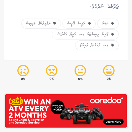
ޖަވާބެއް ނުދެއެވެ.
ހަބަރު
ރައީސް އޮފީސް
ރައްޔިތުންގެ މަޖިލިސް
ފޮރިން މިނިސްޓަރު ޑރ. ހަލީލް އަބްދުﷲ
ޑރ. މުހައްމަދު މުއިއްޒު
0%
0%
0%
0%