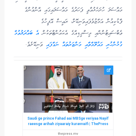
މައްސަލަ ހުށަހެޅުއްވީ ފަހަދުގެ މައްސަލައިގައި އާންމުންގެ
ފާޑުކިއުން އަމާޒުވެފައިވަނިކޮށް، ރައީސް އޮފީހުގެ
ވެބްސައިޓުންނާއި މީސްމީޑިއާގެ އެކައުންޓްތަކުން
އެ ބައްދަލުވުމާ
ގުޅުންހުރި މައުލޫމާތާއި މަންޒަރުތައް ނަގާފައި
ވަނިކޮށެވެ.
Saudi ge prince Fahad aai MBSge veriyaa Nayif
raeesge arihah ziyaaraiy kuravvaifi | ThePress
thepress.mv