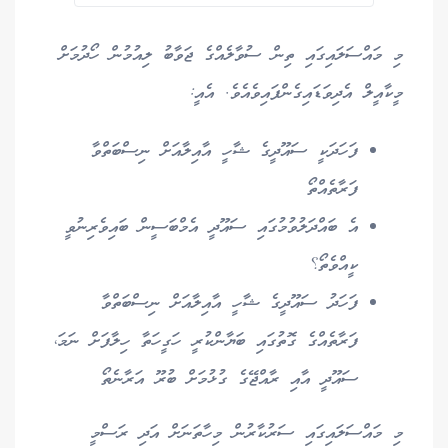
މި މައްސަލައިގައި ތިން ސުވާލެއްގެ ޖަވާބު ލިއުމުން ހޯދުމަށް
މީކާއީލް އެދިވަޑައިގެންފައިވެއެވެ. އެއީ:
ފަހަދަކީ ސައޫދީގެ ޝާހީ އާއިލާއަށް ނިސްބަތްވާ
ފަރާތެއްތޯ
އެ ބައްދަލުވުމުގައި ސައޫދީ އެމްބަސީން ބައިވެރިނުވީ
ކީއްވެތޯ؟
ފަހަދު ސައޫދީގެ ޝާހީ އާއިލާއަށް ނިސްބަތްވާ
ފަރާތެއްގެ ގޮތުގައި ބަޔާންކުރީ ހަގީހަތާ ހިލާފަށް ނަމަ،
ސައޫދީ އާއި ރާއްޖޭގެ ގުޅުމަށް ބުރޫ އަރާނެތޯ
މި މައްސަލައިގައި ސަރުކާރުން މިހާތަނަށް އަދި ރަސްމީ