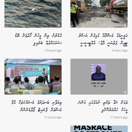
އަމީނީމަގު މަޝްރޫއާ ގުޅިގެން އަސްލު
ގެއްލުނު ތިން މީހުން ހޯދުމަށް ބޮޑު
ޓީވީން ފަތުރަނީ ދޮގު: އެމްޓީސީސީ
ސަރަހައްދެއް ބަލައިފި
10 hours ago
4 hours ago
ވަގަށް ނަގާ ތަކެތި ނުއަގުގައި ގަންނަ
ވިޔަފާރި ބަނދަރުގެ މަސައްކަތަކާ ގުޅޭ
މީހަކު ހައްޔަރުކޮށްފި
މަޝްވަރާ ފްރައިޓް ފޯވާޑަރުންނާ
11 hours ago
11 hours ago