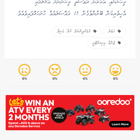
މީހުންނާއި އުމުރުން ދުވަސްވީ މީހުންނަށް އަޅާލުމާއި
އެހީތެރިކަން ބޭނުންވެގެން 15 މައްސަލައެއް ހުށަހަޅާފައިވެއެވެ.
ހަބަރު
ކުޑަކުދިންނަށް ކުރާ އަނިޔާ
ޖެންޑާ މިނިސްޓްރީ
0%
0%
0%
0%