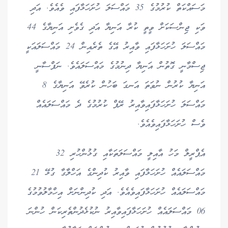
މަސައްކަތް ކުރުމުގެ 35 މައްސަލަ ހުށަހަޅާފައި ވެއެވެ. އަދި
ވަކި ޖިންސަކަށް ވީތީ ކުރާ އަނިޔާ އަދި ގެވެށި އަނިޔާގެ 44
މައްސަލަ ހުށަހަޅާފައި ވާއިރު އޭގެ ތެރެއިން 24 މައްސަލައަކީ
ޖިސްމާނީ ގޮތުން އަނިޔާ ދިނުމުގެ މައްސަލައެވެ. ނަފްސާނީ
އަނިޔާ ކުރުން ނުވަތަ އަނގަ ބަހުން ކުރެވޭ އަނިޔާގެ 8
މައްސަލަ ހުށަހަޅާފައިވާއިރު ރޭޕް ކުރުމުގެ ދެ މައްސަލައެއް
ވެސް ހުށަހަޅާފައިވެއެވެ.
އެޕްރީލް މަހު އާއިލީ މައްސަލަތަކާއި ގުޅުންހުރި 32
މައްސަލައެއް ހުށަހަޅާފައި ވާއިރު ކުދިންގެ އަހްލާގާ ގުޅޭ 21
މައްސަލައެއް ހުށަހަޅާފައިވެއެވެ. އަދި ކުދިންނަށް އިހްމާލުވުމުގެ
06 މައްސަލައެއް ހުށަހަޅާފައިވާއިރު ނުކުޅެދުންތެރިކަން ހުންނަ