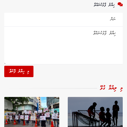
ޚިޔާލު ފާޅުކުރައްވާ
މި ހިޔާލު ފޮނުވާ'
މި ލިޔުމާ ގުޅޭ