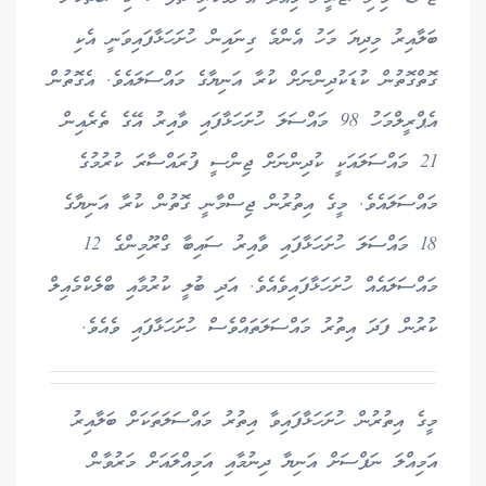
ބަލާއިރު މިދިޔަ މަހު އެންމެ ގިނައިން ހުށަހަޅާފައިވަނީ އެކި
ގޮތްގޮތުން ކުޑަކުދިންނަށް ކުރާ އަނިޔާގެ މައްސަލައެވެ. އެގޮތުން
އެޕްރީލްމަހު 98 މައްސަލަ ހުށަހަޅާފައި ވާއިރު އޭގެ ތެރެއިން
21 މައްސަލައަކީ ކުދިންނަށް ޖިންސީ ފުރައްސާރަ ކުރުމުގެ
މައްސަލައެވެ. މީގެ އިތުރުން ޖިސްމާނީ ގޮތުން ކުރާ އަނިޔާގެ
18 މައްސަލަ ހުށަހަޅާފައި ވާއިރު ސައިބާ ގްރޫމިންގެ 12
މައްސަލައެއް ހުށަހަޅާފައިވެއެވެ. އަދި ބުލީ ކުރުމާއި ބްލެކްމެއިލް
ކުރުން ފަދަ އިތުރު މައްސަލަތައްވެސް ހުށަހަޅާފައި ވެއެވެ.
މީގެ އިތުރުން ހުށަހަޅާފައިވާ އިތުރު މައްސަލަތަކަށް ބަލާއިރު
އަމިއްލަ ނަފްސަށް އަނިޔާ ދިނުމާއި އަމިއްލައަށް މަރުވާން