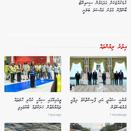
ކުޑަކުއްޖަކަށް ގަދަކަމުން ސިނގިރޭޓު
ބޯންދޭން އުޅުނު މައްސަލަ ބަލަނީ
އިތުރު ލިޔުންތައް
ރުރުކީ، ސައުދީ އަދި ޕާކިސްތާނުގެ ދިފާއީ
ވީއައިއޭގައި ސިއްހީ ކުއްލި ހާލަތައް
އެއްބަސްވުން
ތައްޔާރުވާން ހަރަކާތެއް ބާއްވައިފި
1 hour ago
1 minute ago