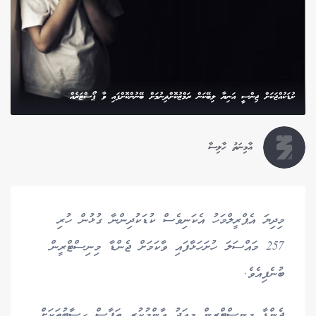
ކުޑަކުއްޖަކަށް ޖިންސީ އަނިޔާ ލިބޭކަން ރަމްޒުކޮށްދިނުމަށް ބޭނުންކޮށްފައި ވާ ޕޯސްޓަރެއް
އާމިނަތު ހާލިސާ
މިދިޔަ އެޕްރީލްމަހު އެކަނިވެސް ކުޑަކުދިންނާ ގުޅުން ހުރި
257 މައްސަލަ ހުށަހަޅާފައި ވާކަމަށް ޖެންޑާ މިނިސްޓްރީން
ބުނެފިއެވެ.
ޖެންޑާ މިނިސްޓްރީން މިއަދު އާންމުކުރި ތަފާސް ހިސާބުތަކަށް