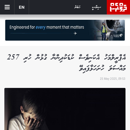
ސިޔާސީ
ހަބަރު
EN
އެޕްރީލްމަހު އެކަނިވެސް ކުޑަކުދިންނާ ގުޅުން ހުރި 257
މައްސަލަ ހުށަހަޅާފައިވޭ
25 May 2025, 09:53