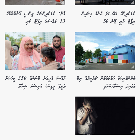
ކުޑަކުދިންގެ މައްސަލަ އެންމެ ގިނައިން
މާޗް: ކުޑަކުދިންނަށް ޖިންސީ ގޯނާކުރުމުގެ
ރިޕޯޓް ކުރީ ޖޫން މަހު
13 މައްސަލަ ރިޕޯޓް ކުރި
ބެލެނެވެރިކަމާ ހަވާލުވުމުން ޗުއްޓީއެއް ލިބޭ
ހާއްސަ އެހީއަށް ބޭނުންވާ 350 މީހަކަށް
ގަވައިދު އިސްލާހުކޮށްފި
ވަޒީފާ ދީފިން: އައިޝަތު ޝިހާމް