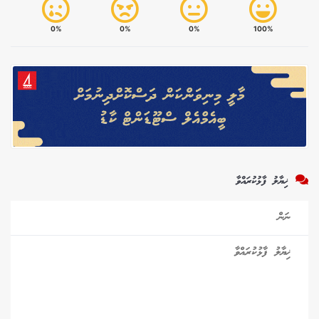
0%
0%
0%
100%
ޚިޔާލު ފާޅުކުރައްވާ