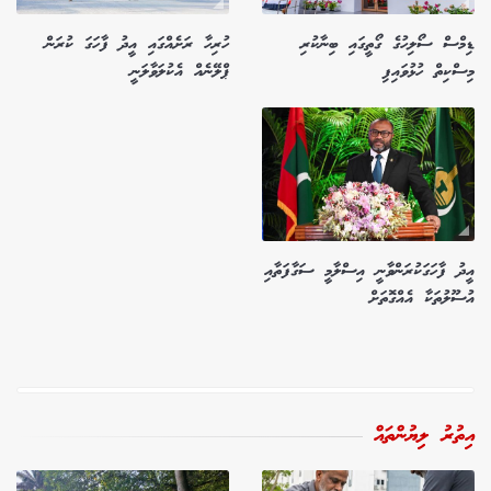
ޑިމްސް ސޯލިހުގެ ގޯތީގައި ބިނާކުރި
ހުރިހާ ރަށެއްގައި އީދު ފާހަގަ ކުރަން
މިސްކިތް ހުޅުވައިފި
ޕްލޭނެއް އެކުލަވާލަނީ
އީދު ފާހަގަކުރަންވާނީ އިސްލާމީ ސަގާފަތާއި
އުސޫލުތަކާ އެއްގޮތަށް
އިތުރު ލިޔުންތައް