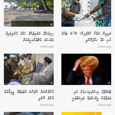
މަދިރިން ރައްކާ ކެމްޕެއިން: 670 ޓަނުގެ
ހިރިމަރަދޫ ރައްޔިތުންގެ ހައްގު ގެއްލިފައިވާ
ކުނި ނަގާ ސާފުކޮށްފި
މައްސަލަ އެޗްއާރުސީއެމަށް
4 hours ago
2 hours ago
ޓްރަމްޕްގެ އިސްތަށިގަނޑަށް އައި
އާންމުންނަށް ނުފެންނަ މުޖުތަބާގެ ވީޑިއޯއެއް
ބަދަލާއެކު މީމްސްތައް ވައިރަލްވަނީ
އާންމު ކޮށްފި
6 hours ago
6 hours ago