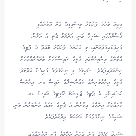
މިދިޔަ މަހުގެ ފަހުކޮޅު މީސްމީޑިއާ އަށް ދޫކުރެއްވި
ޕޯސްޓެއްގައި ޝަހީމް ވަނީ، އަދާލަތު ޕާޓީ އާ އަލުން
ގުޅިވަޑައިގަތުމަށާއި، މި އަހަރުގެ ފަހުކޮޅު ބާއްވާ އެ ޕާޓީގެ
އެތެރޭގެ އިންތިހާބުގައި ޕާޓީގެ ރައީސްކަމަށް ވާދަކުރެއްވުމަށް
ނިންމަވައިފައެވެ. ޝަހީމްގެ މި ނިންމެވުމާ ގުޅިގެން އަދާލަތު
ޕާޓީގެ އިލްމުވެރިންގެ ކައުންސިލްގެ ރައީސް ޑރ. އިލްޔާސް
ހުސައިނާއި އެ ޕާޓީގެ ޖުޑީޝަލް ކޮމިޓީގެ ރައީސް ޑރ.
މުހައްމަދު އިޔާޒްގެ އިތުރުން އެ ޕާޓީގެ ބައެއް މެންބަރުން ވަނީ
ޝަހީމްގެ ނިންމެވުމަށް މަރުހަބާ ވިދާޅުވެފައެވެ.
ޝަހީމް 2018 ވަނަ އަހަރު އަދާލަތު ޕާޓީ ދޫކުރައްވައި