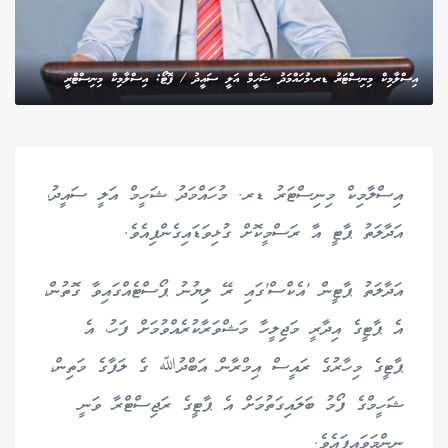
އިސްލާމިކް މިނިސްޓަރު ޑރ.މުހައްމަދު ޝަހީމް އަލީ ސައީދު / ފޮޓޯ: އިސްލާމިކް މިނިސްޓްރީ
އިސްލާމިކް މިނިސްޓަރު ޑރ. މުހައްމަދު ޝަހީމް އަލީ ސައީދު،
އަދާލަތު ޕާޓީ އާ ރަސްމީކޮށް ގުޅިވަޑައިގެންފިއެވެ.
އަދާލަތު ޕާޓީން 'އެކްސް'ގައި ރޭ ލިޔުނު ޕޯސްޓެއްގައިވާ ގޮތުން،
އެ ޕާޓީގެ އިދާރީ މަޖިލީހާ މަޝްވަރާކުރެއްވުމަށް ފަހު، އެ
ޕާޓީގެ މިހާރުގެ ރައީސް އިމްރާން އަބްދުﷲ ގެ ލަފާގެ މަތިން،
ޝަހީމްގެ ފޯމު ބަލައިގަތުމަށް އެ ޕާޓީގެ ރަޖިސްޓްރާ ވަނީ
ނިންމަވައިފައެވެ.