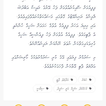
ޕީޕީއެމަށް ސޮއިކުރެއްވުމަށް ފަހު އޭރުގެ ރައީސް އަބްދުﷲ
ޔާމީންގެ ރަނިންމޭޓުގެ ގޮތުގައި މަސައްކަތްކުރައްވާފައިވެއެވެ.
އަދި މިދިޔަ އަހަރު ޕީޕީއެމް އުވުމާ ހަމައަށް ޝަހީމް ހުންނެވީ
އެ ޕާޓީގައެވެ. ޕީޕީއެމް އުވުމަށް ފަހު ޕީއެންސީއާ ޝަހީމް
ގުޅިވަޑައިގަތްކަން ނުވަތަ ނޫންކަން ޔަގީނެއްނޫނެވެ.
މި ސަރުކާރު ފިޔަވައި އޭގެ ކުރީ ސަރުކާރުތަކުގެ ކޯލިޝަންގައި
އަދާލަތު ޕާޓީ އޮތްކަން ފާހަގަކުރެވެއެވެ.
ހަބަރު
އަދާލަތު ޕާޓީ
މުހައްމަދު ޝަހީމް އަލީ ސައީދު
ސިޔާސީ