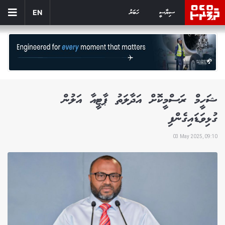
ސިޔާސީ
ހަބަރު
EN
ޝަހީމް ރަސްމީކޮށް އަދާލަތު ޕާޓީއާ އަލުން
ގުޅިވަޑައިގެންފި
03 May 2025, 09:10