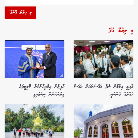
މި ހިޔާލު ފޮނުވާ'
މި ލިޔުމާ ގުޅޭ
ދާއިމީ އިމާމުން ނެތް މައްސަލައަށް އަވަސް
ހާފިޒުން އިމްތިހާނުކުރާ ކޮމިޓީތައް
ހައްލެއް ގެންނަނީ
އިތުރުކުރަން ނިންމައިފި