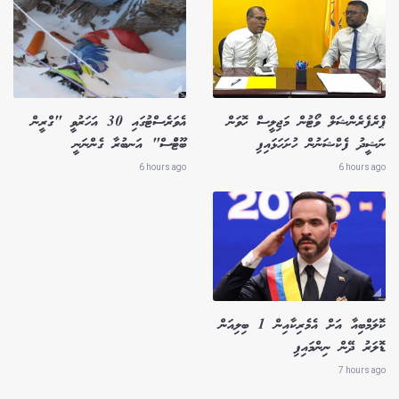
ޕްރެފެރެންޝަލް ވޯޓުން މަޖިލީސް ހޮވަން
އެވަރެސްޓުގައި 30 އަހަރުވީ "ގްރީން
ނަޝީދު ފެކްޝަނުން ހުށަހަޅައިފި
ބޫޓުްސް" އަނބުރާ ގެންނަނީ
6 hours ago
6 hours ago
ކޮލަމްބިއާ އަށް އެމެރިކާއިން 1 ބިލިއަން
ޑޮލަރު ދޭން ނިންމައިފި
7 hours ago