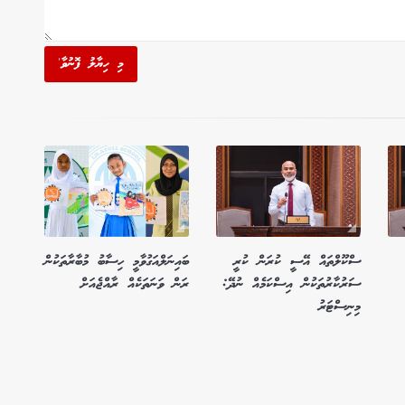
މި ހިޔާލު ފޮނުވާ'
ސްކޫލްތައް އޭސީ ކުރަން ކުރީ
ބައިނަލްއަގުވާމީ ހިސާބު މުބާރާތަކުން
ސަރުކާރުތަކުން އިސްކަމެއް ނުދޭ:
ރަން ވަނަތަކެއް ރާއްޖެއަށް
މިނިސްޓަރު