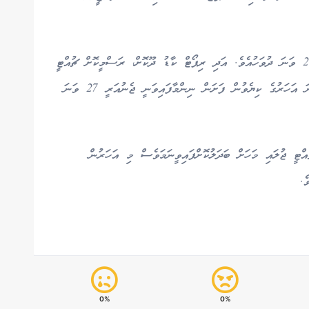
ދެވަނަ ޓާމުގެ ކިޔެވުން ނިމޭނީ ޑިސެމްބަރު މަހުގެ 25 ވަނަ ދުވަހުއެވެ. އަދި ރިޕޯޓް ކާޑު ދޫކޮށް، ރަސްމީކޮށް ޗުއްޓީ
ފެށޭނީ ޑިސެމްބަރު 28 ވަނަ ދުވަހުއެވެ. 2026 ވަނަ އަހަރުގެ ކިޔެވުން ފަށަން ނިންމާފައިވަނީ ޖެނުއަރީ 27 ވަނަ
އްޓީ ޖުލައި މަހަށް ބަދަލުކޮށްފައިވީނަމަވެސް މި އަހަރުން
ެ.
0%
0%