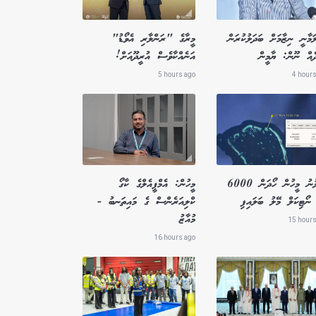
ަމާނީ ނިޒާމަށް ބަދަލުކުރަން
މީރާގެ "ރަންލާރި އެވޯޑު"
ދެއް ނޫން: ޔާމީން
އަނެއްކާވެސް އުރީދޫއަށް!
5 hours ago
4 hours
ގެއްލުނު މީހުން ހޯދަން 6000
މީހުން: އެމްޕީއެލްގެ ކާގޯ
ނޯޓިކަލް މޭލު ބަލައިފި
ކްލިއަރެންސް ގެ މައިތަނބު -
މުއާޒު
15 hours
16 hours ago