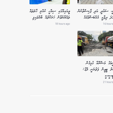
ކީ، ސައުދީ އަދި ޕާކިސްތާނުން
ވީއައިއޭގައި ސިއްހީ ކުއްލި ހާލަތައް
ަދަ ދިފާއީ އެއްބަސްވުމެއް
ތައްޔާރުވާން ހަރަކާތެއް ބާއްވައިފި
18 hours ago
16 hours
ީމަގު މަޝްރޫއާ ގުޅިގެން
ލު ޓީވީން ފަތުރަނީ ދޮގު:
ޓީސީސީ
21 hours