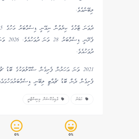
ލިބޭނެއެވެ.
ދުވަހުއެވެ.
2021 ވަނަ އަހަރުން ފެށިގެން ސްކޫލުތަކުގެ ބޮޑު ޗު
ފެށިގެން ދެން ބޮޑު ޗުއްޓީ ލިބޭނީ ޑިސެމްބަރުމަހުގައެވ
ހަބަރު
އެޑިއުކޭޝަން މިނިސްޓްރީ
0%
0%