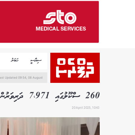
ސިޔާސީ
ހަބަރު
ast Updated 09:54, 08 August
260 ސްކޫލުގައި 7،971 ދަރިވަރުންނާއެކު އޯލެވެލް އިމްތިހާނު ފަށައިފި
20 April 2025, 10:43