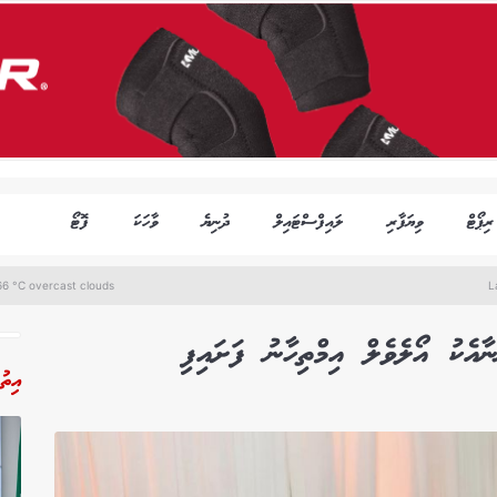
ރިޕޯޓް
ވިޔަފާރި
ލައިފްސްޓައިލް
ދުނިޔެ
ވާހަކަ
ފޮޓޯ
6 °C overcast clouds
L
އިތު