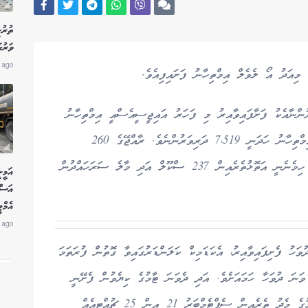
ތުރު
ވަރުގ
 ago
ވަލް އިމްތިހާނު ޖުމްލަ 7،971 ދަރިވަރުންނާއެކު ފަށާފައިވާއިރު މި ފަހަރު އައިޖީސީއެސްއީ އިމްތިހާނު
ހަދަނީ 7،666 ދަރިވަރުންނެވެ. އަދި އެސްއެސްސީ އިމްތިހާނު ހަދަނީ 7،519 ދަރިވަރުންނެވެ. ރާއްޖޭގެ 260
ސްކޫލެއްގައި އިމްތިހާނު ފަށާފައިވާއިރު އޭގެ ތެރޭގައި ހިމެނެނީ އަތޮޅުތެރެއިން 237 ސްކޫލް އަދި މާލެ ސަރަހައްދުން
އަމީނ
އަސް
އެމް
 ago
ަހަރުގެ ކިޔެވުން މި މަހުގެ 7 ވަނަ ދުވަހު ފެށިފައިވާއިރު، އެކަޑަމިކް ކަލަންޑަރުގައިވާ ގޮތުން ފުރަތަމަ
ުގެ ޗުއްޓީ ލިބެނީ ޖުލައި 28 އިން އޮގަސްޓު 7 ވަނަ ދުވަހާ ހަމައަށެވެ. އަދި ދެވަނަ ޓާމުގެ ކިޔެވުން ފެށޭނީ
އޮގަސްޓް 10 ވަނަ ދުވަހުއެވެ. ނަމަވެސް ދެވަނަ ޓާމުގެ މެދު ތެރެއިން ސެޕްޓެމްބަރު 21 އިން 25 ޗުއްޓީއެއް