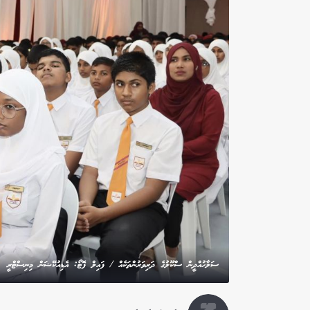
ސަލާހުއްދީން ސްކޫލުގެ ދަރިވަރުންތަކެއް / ފައިލް ފޮޓޯ: އެޑިއުކޭޝަން މިނިސްޓްރީ