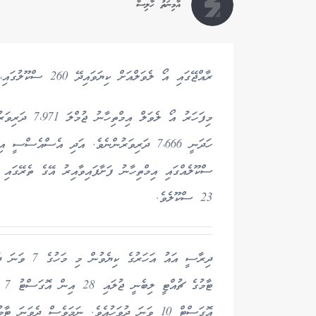
އާމިނަތު ހާލިސާ
ރާއްޖޭގައި އޯ ލެވަލްއަށް ކިޔަވައިދޭ 260 ސްކޫލުގައި، މިއަދު އޯ ލެވެލް އިމްތިހާނު ފަށައިފިއެވެ.
މިފަހަރު އޯ ލެ
23 ސްކޫލެވެ.
ދިރާސީ އައު އ
ޓާމ