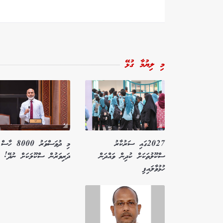
މި ލިޔުމާ ގުޅޭ
2027ގައި ސަރުކާރު
މި ދުވަސްވަރު 8000 ހާސް
ސްކޫލުތަކަށް ކުދިން ވައްދަން
ދަރިވަރުން ސްކޫލަކަށް ނުދޭ!
ހުޅުވާލައިފި