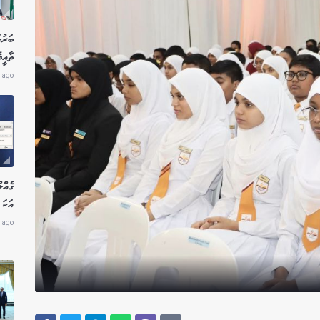
ބަރުލ
ތާއީ
 ago
އަކަ 
 ago