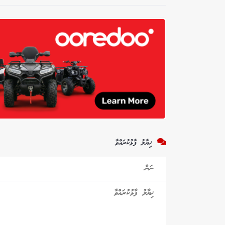
ޚިޔާލު ފާޅުކުރައްވާ