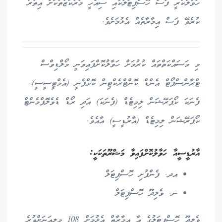
ހަވާލުކުރީ ފަސް ހޮސްޕިޓަލަކާއި ސިއްހީ މަރުކަޒުތަކަށް އިތުރު
ކުރެވޭ ފަސް އިމާރާތެއް އެޅުމަށެވެ.
މި މަސައްކަތްތައް ކުރުމަށް ހަވާލުކޮށްފައިވަނީ މޯލްޑިވްސް
ޓްރާންސްޕޯޓް އެންޑް ކޮންޓްރެކްޓިން ކޮމްޕެނީ (އެމްޓީސީސީ)،
ފެނަކަ ކޯޕަރޭޝަން ލިމިޓެޑް (ފެނަކަ) އަދި ރޯޑް ޑެވެލޮޕްމެންޓް
ކޯޕަރޭޝަން ލިމިޓެޑް (އާރުޑީސީ) އާއެވެ.
އާރުޑީސީއާ ހަވާލުކޮށްފައިވާ މަޝްރޫތަކަކީ:
އދ. ފެންފުށި ހޮސްޕިޓަލް
ނ. ވެލިދޫ ހޮސްޕިޓަލް
ވެލިދޫ ހޮސްޕިޓަލުގެ އާ އިމާރާތް އެޅުމަށް 108 މިލިއަނަށްވުރެ