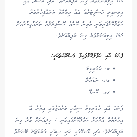
110 މިލިޔަނަށްވުރެ ގިނަ ރުފިޔާއަށެވެ. އަދި ރަސްދޫ އާއި
ވިލިނގިލީ ހޮސްޕިޓަލުގެ އައު ޢިމާރާތް ތަރައްޤީކުރުމަށް
ހަވާލުކޮށްފައިވަނީ އެއިން ކޮންމެ ހޮސްޕިޓަލެއް ތަރައްގީކުރުމަށް
185 މިލިޔަނަށްވުރެ ގިނަ ރުފިޔާއަށެވެ.
ފެނަކަ އާއި ހަވާލުކޮށްފައިވާ މަޝްރޫއުތަކަކީ:
ބ. ކުޑަރިކިލު
ގދ. ނަޑެއްލާ
ގއ. ކޮނޑޭ
ފެނަކަ އާއި ކުޑަރިކިލު ސިއްހީ މަރުކަޒުގައި އިތުރު އާ
އިމާރާތެއް އެޅުމަށް ހަވާލުކޮށްފައިވަނީ 7 މިލިއަނަށް ވުރެ ގިނަ
ރުފިޔާއަށެވެ. އަދި ކޮނޑޭގައި ހުރި ސިއްހީ މަރުކަޒަށް ބޭނުންވާ