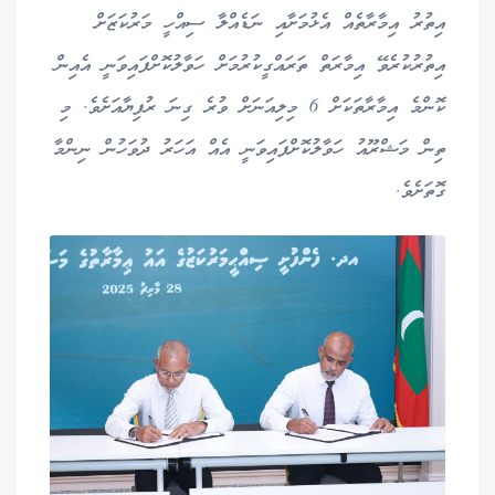
އިތުރު އިމާރާތެއް އެޅުމަށާއި ނަޑެއްލާ ސިއްހީ މަރުކަޒަށް
އިތުރުކުރެވޭ އިމާރަތް ތަރައްގީކުރުމަށް ހަވާލުކޮށްފައިވަނީ އެއިން
ކޮންމެ އިމާރާތަކަށް 6 މިލިއަނަށް ވުރެ ގިނަ ރުފިޔާއަށެވެ. މި
ތިން މަޝްރޫއު ހަވާލުކޮށްފައިވަނީ އެއް އަހަރު ދުވަހުން ނިންމާ
ގޮތަށެވެ.