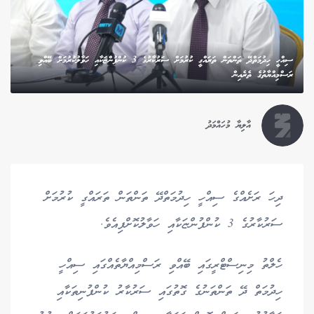
ސިއްހީ ހިދުމަތްދޭ ތަންތަން ތަރައްގީ ކުރުމަށް ސަރުކާރުގެ 3 ކުންފުންޏަކާއި ހަވާލުކުރުމަށް ބޭއްވި
ރަސްމިއްޔާތުގެ ތެރެއިން
އާލިޔާ މުހައްމަދު
ދިހަ ރަށެއްގެ ސިއްހީ ހިދުމަތްދޭ ތަންތަން ތަރައްގީ ކުރުމަށް
ސަރުކާރުގެ 3 ކުންފުންޏަކާއި ހަވާލުކޮށްފިއެވެ.
ހެލްތު މިނިސްޓްރީގައި ބޭއްވި ރަސްމިއްޔާތެއްގައި ސިއްހީ
ހިދުމަތް ދޭ ތަންތަނުގެ ގޮތުގައި ސަރުކާރު ކުންފުނިތަކާއި