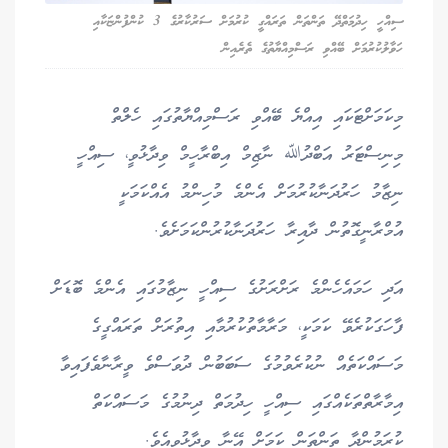
ސިއްހީ ހިދުމަތްދޭ ތަންތަން ތަރައްގީ ކުރުމަށް ސަރުކާރުގެ 3 ކުންފުންޏަކާއި
ހަވާލުކުރުމަށް ބޭއްވި ރަސްމިއްޔާތުގެ ތެރެއިން
މިކަމަށްޓަކައި އިއްޔެ ބޭއްވި ރަސްމިއްޔާތުގައި ހެލްތް
މިނިސްޓަރު އަބްދުﷲ ނާޒިމް އިބްރާހީމް ވިދާޅުވީ، ސިއްހީ
ނިޒާމު ހަރުދަނާކުރުމަށް އެންމެ މުހިންމު އެއްކަމަކީ
އުމްރާނީގޮތުން ދާއިރާ ހަރުދަނާކުރުންކަމަށެވެ.
އަދި ހަމައެހެންމެ ރަށްރަށުގެ ސިއްހީ ނިޒާމުގައި އެންމެ ބޮޑަށް
ފާހަގަކުރެވޭ ކަމަކީ، މަރާމާތުކުރުމާއި އިތުރަށް ތަރައްގީގެ
މަސައްކަތެއް ނުކުރެވުމުގެ ސަބަބުން ދުވަސްވެ ވީރާނާވެފައިވާ
އިމާރާތްތަކެއްގައި ސިއްހީ ހިދުމަތް ދިނުމުގެ މަސައްކަތް
ކުރަމުންދާ ތަންތަން ކަމަށް އޭނާ ވިދާޅުވިއެވެ.