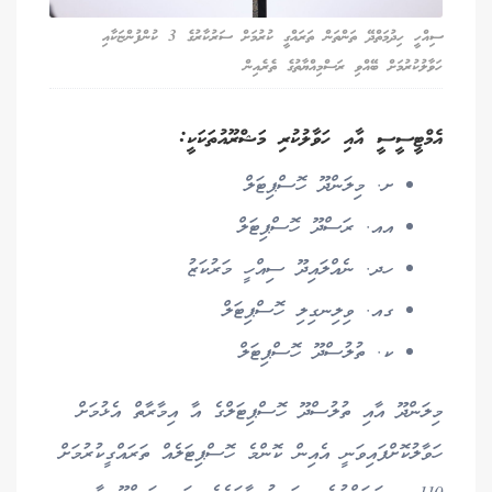
ސިއްހީ ހިދުމަތްދޭ ތަންތަން ތަރައްގީ ކުރުމަށް ސަރުކާރުގެ 3 ކުންފުންޏަކާއި
ހަވާލުކުރުމަށް ބޭއްވި ރަސްމިއްޔާތުގެ ތެރެއިން
އެމްޓީސީސީ އާއި ހަވާލުކުރި މަޝްރޫއުތަކަކީ:
ށ. މިލަންދޫ ހޮސްޕިޓަލް
އއ. ރަސްދޫ ހޮސްޕިޓަލް
ހދ. ނެއްލައިދޫ ސިއްހީ މަރުކަޒު
ގއ. ވިލިނގިލި ހޮސްޕިޓަލް
ކ. ތުލުސްދޫ ހޮސްޕިޓަލް
މިލަންދޫ އާއި ތުލުސްދޫ ހޮސްޕިޓަލްގެ އާ އިމާރާތް އެޅުމަށް
ހަވާލުކޮށްފައިވަނީ އެއިން ކޮންމެ ހޮސްޕިޓަލެއް ތަރައްގީކުރުމަށް