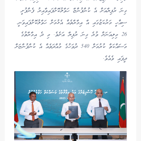
ގިނަ ރުފިޔާއަށް އެ ކުންފުންޏާ ހަވާލުކޮށްފައިވާއިރު ފެންފުށީ
ސިއްހީ މަރުކަޒުގައި އާ އިމާރާތެއް އެޅުމަށް ހަވާލުކޮށްފައިވަނީ
26 މިލިއަނަށް ވުރެ ގިނަ ރުފިޔާ އަށެވެ. މި ދެ އިމާރާތުގެ
މަސައްކަތް ކުރުމަށް 540 ދުވަހުގެ މުއްދަތެއް އެ ކުންފުންޏަށް
ދީފައި ވެއެވެ.