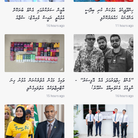
ހިންދޫދީނުގެ އަޅުކަން ކުރި ބިދޭސީ
ޔާމީން ސަރުކާރުގައި އެންމެ ބުރަކޮށް
އަންހެނަކު ހައްޔަރުކޮށްފި
އުޅުއްވީ ރައީސް މުއިއްޒު: ޝުޖާއު
16 hours ago
11 hours ago
"އެންމެ ހިތްވަރުގަދަ އެއް އޮފިސަރު" -
ވައިގެ މަގުން އެތެރެކުރަން އުޅުނު ގިނަ
ނާފިއުގެ އެކުވެރިޔާގެ ޝުއޫރު!
ކާޓްރިޖްތަކެއް އަތުލައިގެންފި
15 hours ago
16 hours ago