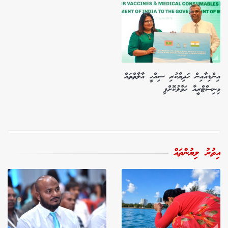
އިންޑިއާއިން ހަދިޔާކުރި ސިއްހީ އާލާތްތައް
މިނިސްޓްރީއާ ހަވާލުކޮށްފި
އިތުރު ލިޔުންތައް