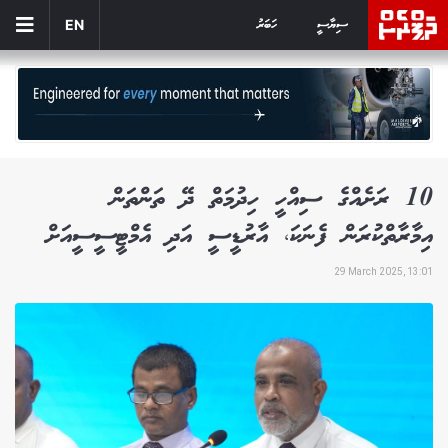
ސިޔާސީ
ހަބަރު
EN
10 ރަށެއްގެ ސިއްހީ ހިދުމަތް ދޭ ތަންތަން
އިމާރާތްކުރަން ފެނަކަ، އާރުޑީސީ އަދި އެމްޓީސީސީއަށް
29 March 2025, 13:01