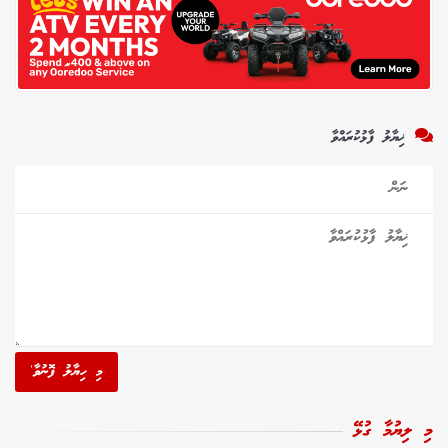
ޚިޔާލު ފާޅުކުރައްވާ
މި ހިޔާލު ފޮނުވާ'
މި ލިޔުމާ ގުޅޭ