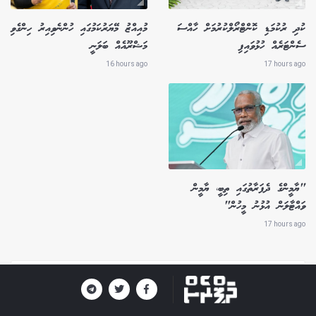
ކުދި ރުކުމަޑި ކޮންޓްރޯލްކުރުމަށް ހާއްސަ
މުއިއްޒު މޭޔަރުކަމުގައި ހުންނެވިއިރު ހިންގެވި
ސެންޓަރެއް ހުޅުވައިފި
މަޝްރޫއެއް ބަލަނީ
16 hours ago
17 hours ago
"ޔާމީންގެ ދެފަރާތުގައި ތިބީ، ޔާމީން
ވައްޓާލަން އުޅުނު މީހުން"
17 hours ago