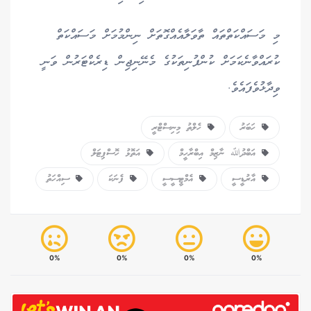
މި މަސައްކަތްތައް ތާވަލާއެއްގޮތަށް ނިންމުމަށް މަސައްކަތް
ކުރައްވާނެކަމަށް ކުންފުނިތަކުގެ މެނޭނިޖިން ޑިރެކްޓަރުން ވަނީ
ވިދާޅުވެފައެވެ.
ހަބަރު
ހެލްތު މިނިސްޓްރީ
އަބްދުﷲ ނާޒިމް އިބްރާހީމް
އަތޮޅު ހޮސްޕިޓަލް
އާރުޑީސީ
އެމްޓީސީސީ
ފެނަކަ
ސިއްހަތު
0%
0%
0%
0%