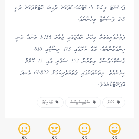
ޕަސެންޓު މީހުން ގެސްޓްހައުސްތަކަށް ދާއިރު، ހޮޓަލްތަކަށް ދަނީ
2.5 ޕަސެންޓު މީހުންނެވެ.
ފަތުރުވެރިކަމަށް މިހާރު ރާއްޖޭގައި ޖުމްލަ 1,156 ތަނެއް ދަނީ
ހިންގަމުންނެވެ. އޭގެ ތެރޭގައި 173 ރިސޯޓާއި 816
ގެސްޓްހައުސްގެ އިތުރުން 152 ސަފާރީ އާއި 15 ހޮޓެލް
ހިމެނެއެވެ. މިތަންތަނުގައި ފަތުރުވެރިކަމަށް 61,822 އެނދު
އޮޕަރޭޓްކުރެއެވެ.
ހަބަރު
ސްޓެޓިސްޓިކްސް
ޓުއަރިޒަމް
0%
0%
0%
0%