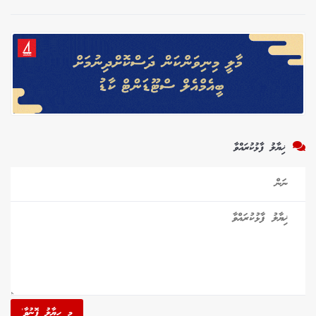
ޚިޔާލު ފާޅުކުރައްވާ
މި ހިޔާލު ފޮނުވާ'