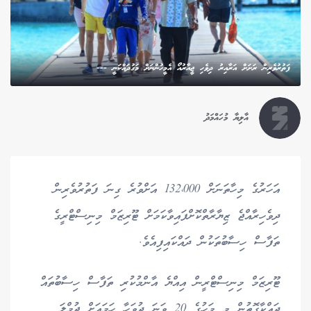
ފަތުރުވެރިން ރަށަށް އަރާއިރު ދިވެހި ޖީއާރުއޯ އެމީހުންނަށް މަގުދައްކަނީ ---
އާލިޔާ މުހައްމަދު
އަހަރުގެ މިހާތަނަށް 132،000 އަށްވުރެ ގިނަ ފަތުރުވެރިން
ދިވެހިރާއްޖެ ޒިޔާރާތްކޮށްފައިވާކަމަށް ޓޫރިޒަމް މިނިސްޓްރީގެ
ތަފާސް ހިސާބުތަކުން ދައްކައިފިއެވެ.
ޓޫރިޒަމް މިނިސްޓްރީން އިއްޔެ އާންމުކުރި ތަފާސް ހިސާބުތައް
ދައްކާގޮތުން މި މަހުގެ 20 ވަނަ ދުވަހާ ހަމައަށް ޖުމްލަ