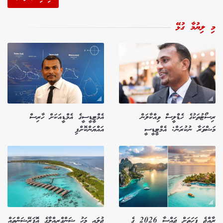
މި ލިޔުމާ ގުޅޭ
ރިސޯޓުތަކުގެ ހެޑްލީސް ވިއްކާލަން
އެމްޓީޑީސީގެ އެމްޑީއަކަށް ހާރިސް
މަޝްވަރާ ނުކުރަން: އެމްޓީޑީސީ
އައްޔަންކޮށްފި
ރާއްޖެ ފަހަތަށް ޖައްސާ 2026 ގެ
ޖުލައި މަހު ޝަންގްރިއްލާގެ އޮަޕަރޭޝަންތައް