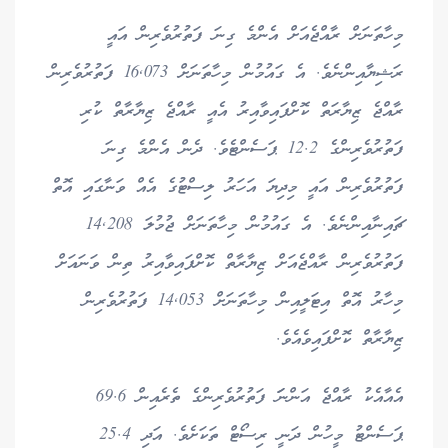
މިހާތަނަށް ރާއްޖެއަށް އެންމެ ގިނަ ފަތުރުވެރިން އައީ
ރަޝިޔާއިންނެވެ. އެ ގައުމުން މިހާތަނަށް 16,073 ފަތުރުވެރިން
ރާއްޖެ ޒިޔާރަތް ކޮށްފައިވާއިރު އެއީ ރާއްޖެ ޒިޔާރާތް ކުރި
ފަތުރުވެރިންގެ 12.2 ޕަސެންޓެވެ. ދެން އެންމެ ގިނަ
ފަތުރުވެރިން އައީ މިދިޔަ އަހަރު ލިސްޓުގެ އެއް ވަނާގައި އޮތް
ޗައިނާއިންނެވެ. އެ ގައުމުން މިހާތަނަށް ޖުމުލަ 14,208
ފަތުރުވެރިން ރާއްޖެއަށް ޒިޔާރާތް ކޮށްފައިވާއިރު ތިން ވަނައަށް
މިހާރު އޮތް އިޓަލީއިން މިހާތަނަށް 14,053 ފަތުރުވެރިން
ޒިޔާރާތް ކޮށްފައިވެއެވެ.
އެއާއެކު ރާއްޖެ އަންނަަ ފަތުރުވެރިންގެ ތެރެއިން 69.6
ޕަސެންޓު މީހުން ދަނީ ރިސޯޓް ތަކަށެވެ. އަދި 25.4