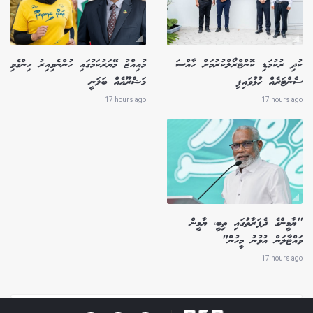
ކުދި ރުކުމަޑި ކޮންޓްރޯލްކުރުމަށް ހާއްސަ
މުއިއްޒު މޭޔަރުކަމުގައި ހުންނެވިއިރު ހިންގެވި
ސެންޓަރެއް ހުޅުވައިފި
މަޝްރޫއެއް ބަލަނީ
17 hours ago
17 hours ago
"ޔާމީންގެ ދެފަރާތުގައި ތިބީ، ޔާމީން
ވައްޓާލަން އުޅުނު މީހުން"
17 hours ago