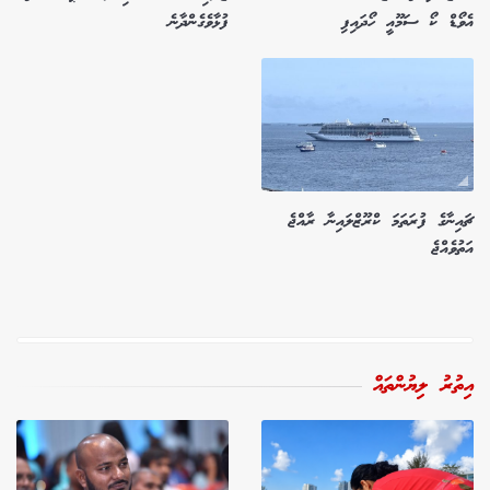
އެވޯޑް ކޯ ސަމޫއީ ހޯދައިފި
ފުޅާވެގެންދާނެ
ޗައިނާގެ ފުރަތަމަ ކްރޫޒްލައިނާ ރާއްޖެ
އަތުވެއްޖެ
އިތުރު ލިޔުންތައް