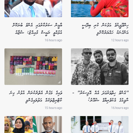
ހިންދޫދީނުގެ އަޅުކަން ކުރި ބިދޭސީ
ޔާމީން ސަރުކާރުގައި އެންމެ ބުރަކޮށް
އަންހެނަކު ހައްޔަރުކޮށްފި
އުޅުއްވީ ރައީސް މުއިއްޒު: ޝުޖާއު
16 hours ago
12 hours ago
"އެންމެ ހިތްވަރުގަދަ އެއް އޮފިސަރު" -
ވައިގެ މަގުން އެތެރެކުރަން އުޅުނު ގިނަ
ނާފިއުގެ އެކުވެރިޔާގެ ޝުއޫރު!
ކާޓްރިޖްތަކެއް އަތުލައިގެންފި
15 hours ago
16 hours ago