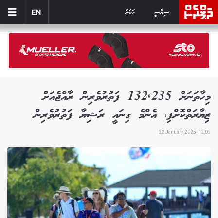
ސިޔާސީ
ހަބަރު
EN
މިހާތަނަށް 132,235 ފަތުރުވެރިން ރާއްޖެއަށް
ޒިޔާރަތްކޮށްފި، އެންމެ ގިނައީ ރަޝިޔާ ފަތުރުވެރިން
22 January 2025, 12:09