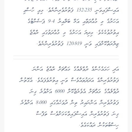
އައިސްފައިވަނީ 132،235 ފަތުރުވެރިންނެވެ. މިއީ ހުސްވި
އަހަރުގެ މި މުއްދަތާއި އަޅާ ބަލާއިރު 9.4 ޕަސެންޓުގެ
އިތުރުވުކެކެވެ. މިދިޔަ އަހަރުގެ މި މުއްދަތުގައި ރާއްޖެ
ޒިޔާރަތްކޮށްފައި ވަނީ 120،919 ފަތުރުވެރިންނެވެ.
އަދި ހަމައެހެންމެ ދުވާލެއްގެ މައްޗަށް ރާއްޖެ އަންނަ
ފަތުރުވެރިންގެ އަދަދުތައްވެސް ވަނީ އިތުރުވެފައެވެ. އެގޮތުން
ދުވާލެއްގެ މައްޗަށް އެވެރެޖްކޮށް 6000 އަށްވުރެ ގިނަ
ފަތުރުވެރިން އަންނައިރު ތިން ދުވަހެއްގައި 8،000 އަށްވުރެ
ގިނަ ފަތުރުވެރިން އައިސްފައިވާކަމަށްވެސް ތަފާސް
ހިސާބުތަކުން ދައްކައެވެ.