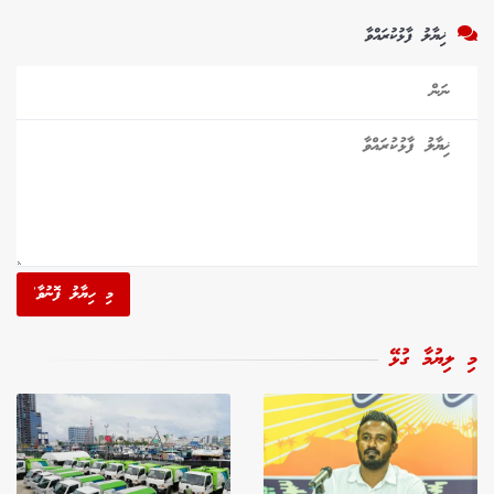
ޚިޔާލު ފާޅުކުރައްވާ
މި ހިޔާލު ފޮނުވާ'
މި ލިޔުމާ ގުޅޭ