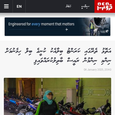
ސިޔާސީ
ހަބަރު
EN
އަތޮޅު ތެރޭގައި ކަރަންޓު ބިލާއެކު ކުނީގެ ބިލް ހިމެނުމަށް
ނިންމި ނިންމުން ރައީސް ބާތިލުކުރައްވައިފި
04 January 2025, 20:40