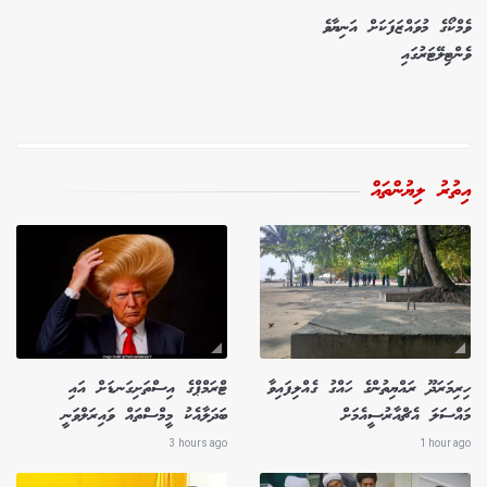
ވެމްކޯގެ މުވައްޒަފަކަށް އަނިޔާވެ
ވެންޓިލޭޓަރުގައި
އިތުރު ލިޔުންތައް
ހިރިމަރަދޫ ރައްޔިތުންގެ ހައްގު ގެއްލިފައިވާ
ޓްރަމްޕްގެ އިސްތަށިގަނޑަށް އައި
މައްސަލަ އެޗްއާރުސީއެމަށް
ބަދަލާއެކު މީމްސްތައް ވައިރަލްވަނީ
3 hours ago
1 hour ago