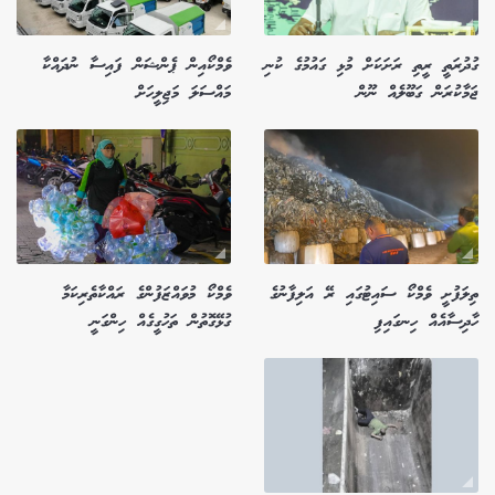
ގުދުރަތީ ރީތި ރަށަކަށް މުޅި ގައުމުގެ ކުނި
ވެމްކޯއިން ޕެންޝަން ފައިސާ ނުދައްކާ
ޖަމާކުރަން ގަބޫލެއް ނޫން
މައްސަލަ މަޖިލީހަށް
ތިލަފުށީ ވެމްކޯ ސައިޓުގައި ރޭ އަލިފާނުގެ
ވެމްކޯ މުވައްޒަފުންގެ ރައްކާތެރިކަމާ
ހާދިސާއެއް ހިނގައިފި
ގުޅޭގޮތުން ތަހުގީގެއް ހިންގަނީ