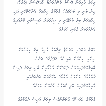
މިކަމާ ގުޅިގެން ވޭސްޓް މެނޭޖްމަންޓް ކޯޕަރޭޝަން (ވެމްކޯ)
އިން ބުނީ މި ބަދަލާއެކު ވެމްކޯގެ ހިދުމަތް ފޯރުކޮށްދޭނީ އަދި
ހިދުމަތަށް ބިލް ކުރެވޭނީ މި ހިދުމަތަށް ރަޖިސްޓްރީ ކޮށްފައިވާ
ފަރާތްތަކަށް އެކަނި ކަމަށެވެ.
އަތޮޅު ތެރޭގައި ކަރަންޓު ބިލާއެކު ކުނީގެ ބިލް ހިމެނުމަށް
ނިންމި ނިންމުން ރައީސްގެ ލަފާފުޅުގެ ދަށުން
ބާތިލުކޮށްފައިވާކަން ފާހަގަކޮށް ވެމްކޯއިން ބުނީ ބިލަށް ފައިސާ
ދެއްކުމުގެ ކަންކަން ވެމްކޯގެ އަތޮޅުތެރޭ ރަށްރަށުގައި
ގާއިމުކޮށްފައިވާ އޮފީސްތަކުން ކުރެވޭނެ ކަމަށެވެ.
ވެމްކޯގެ އަވަސްޕޭ ޕޯޓަލުންވެސް ބިލަށް ފައިސާ ދެއްކުމުގެ