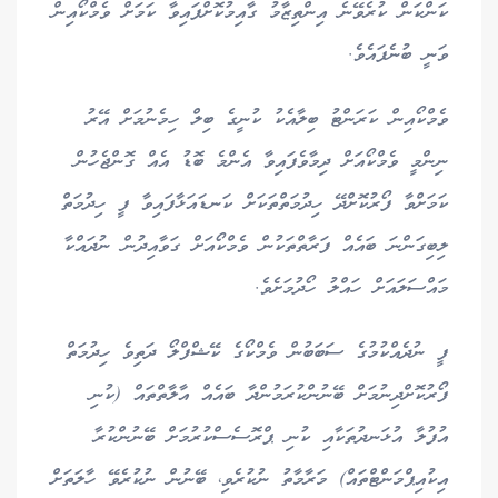
ކަންކަން ކުރެވޭނެ އިންތިޒާމު ގާއިމުކޮށްފައިވާ ކަމަށް ވެމްކޯއިން
ވަނީ ބުނެފައެވެ.
ވެމްކޯއިން ކަރަންޓު ބިލާއެކު ކުނީގެ ބިލް ހިމެނުމަށް އޭރު
ނިންމީ ވެމްކޯއަށް ދިމާވެފައިވާ އެންމެ ބޮޑު އެއް ގޮންޖެހުން
ކަމަށްވާ ފޯރުކޮށްދޭ ހިދުމަތްތަކަށް ކަނޑައަޅާފައިވާ ފީ ހިދުމަތް
ލިބިގަންނަ ބައެއް ފަރާތްތަކުން ވެމްކޯއަށް ގަވާއިދުން ނުދައްކާ
މައްސަލައަށް ހައްލު ހޯދުމަށެވެ.
ފީ ނުދެއްކުމުގެ ސަބަބުން ވެމްކޯގެ ކޭޝްފްލޯ ދަތިވެ ހިދުމަތް
ފޯރުކޮށްދިނުމަށް ބޭނުންކުރަމުންދާ ބައެއް އާލާތްތައް (ކުނި
އުފުލާ އުޅަނދުތަކާއި ކުނި ޕްރޮސެސްކުރުމަށް ބޭނުންކުރާ
އިކުއިޕްމަންޓްތައް) މަރާމާތު ނުކުރެވި، ބޭނުން ނުކުރެވޭ ހާލަތަށް