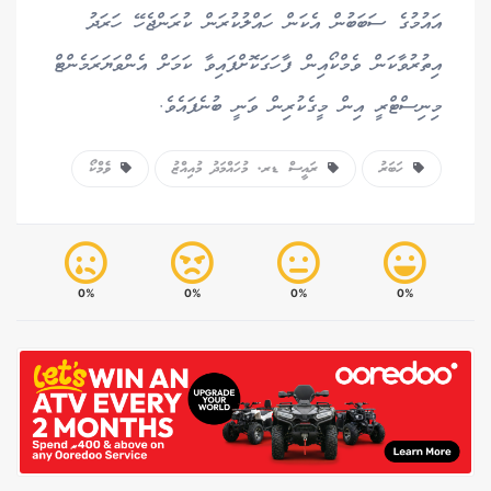
އައުމުގެ ސަބަބުން އެކަން ހައްލުކުރަން ކުރަންޖެހޭ ހަރަދު
އިތުރުވާކަން ވެމްކޯއިން ފާހަގަކޮށްފައިވާ ކަމަށް އެންވަޔަރަމެންޓް
މިނިސްޓްރީ އިން މީގެކުރިން ވަނީ ބުނެފައެވެ.
ހަބަރު
ރައީސް ޑރ. މުހައްމަދު މުއިއްޒު
ވެމްކޯ
0%
0%
0%
0%