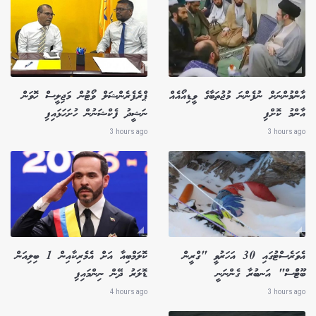
އާންމުންނަށް ނުފެންނަ މުޖުތަބާގެ ވީޑިއޯއެއް
ޕްރެފެރެންޝަލް ވޯޓުން މަޖިލީސް ހޮވަން
އާންމު ކޮށްފި
ނަޝީދު ފެކްޝަނުން ހުށަހަޅައިފި
3 hours ago
3 hours ago
އެވަރެސްޓުގައި 30 އަހަރުވީ "ގްރީން
ކޮލަމްބިއާ އަށް އެމެރިކާއިން 1 ބިލިއަން
ބޫޓުްސް" އަނބުރާ ގެންނަނީ
ޑޮލަރު ދޭން ނިންމައިފި
4 hours ago
3 hours ago