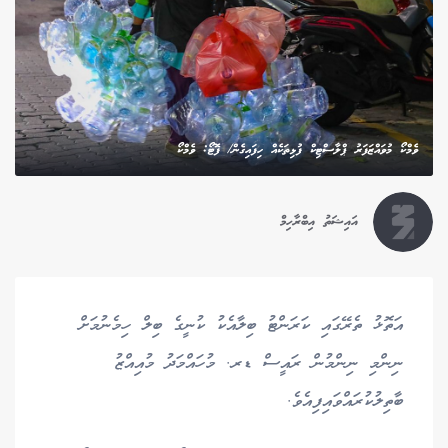
ވެމްކޯ މުވައްޒަފަރު ޕްލާސްޓިކް ފުޅިތަކެއް ހިފައިގެން/ ފޮޓޯ: ވެމްކޯ
އައިޝަތު އިބްރާހިމް
އަތޮޅު ތެރޭގައި ކަރަންޓު ބިލާއެކު ކުނީގެ ބިލް ހިމެނުމަށް
ނިންމި ނިންމުން ރައީސް ޑރ. މުހައްމަދު މުއިއްޒު
ބާތިލުކުރައްވައިފިއެވެ.