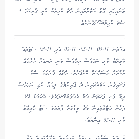
ވަނައިގައި އޮތް ކަޓާރްޒައިނާ މެޗު ކާމިޔާބު ކުރީ ފުރިހަމަ 4
ސެޓު ކާމިޔާބުކޮށްގެންނެވެ.
އެގޮތުން 11-05, 11-05, 11-02 އަދި 11-08 ސެޓުތައް
ކާމިޔާބު ކުރި ނަމަވެސް ދީމާވެސް ވަނީ ރަނގަޅު ކުޅުމެއް
މުޅުމަށް މަސައްކަތް ކޮށްފައެވެ. މެޗުގެ ފުރަތަމަ ސެޓު
ފަށައިގެން ކަޓާރްޒައިނާ ދެ ޕޮއިންޓްގެ ލީޑެއް ނެގި ނަމަވެސް
ދީމާ ވަނީ ފަހަތުން އަރާ އެއްވަރުކޮށްފައެވެ. އެކަމަކު އޭގެ
ފަހުން ކަޓާރްޒައިނާ މެޗު ލީޑުކޮށް ފުރަތަމަ ސެޓު ކާމިޔާބު
ކުރީ 11-05 އިންނެވެ.
ދެ ވަނަ ސެޓުގައި އިދިކޮޅު ބައިވެރިޔާ ކަޓާރްޒައިނާ އަށް