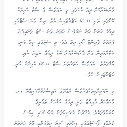
ޕްރެޝަރުކޮށް ދީމާ ކުޅެފައި ވީ ނަމަވެސް އެ ސެޓު ކާމިޔާބު
ކޮށްފައި ވަނީ 11-05 ކަޓާރްޒައިނާ އެވެ. ތިން ވަނަ ސެޓުގައި
ދީމާގެ ކުޅުން ދަށް ނަމަވެސް ހަތަރު ވަނަ ސެޓު ފަށައިގެން
ފުރަތަމަ ޕޮއިންޓް ހޯދީ ދީމާ އެވެ. މި ސެޓުގައި ދީމާ ވަނީ
ކަޓާރްޒައިނާ އަށް ޕްރެޝަރުކޮށް ބޮޑު ލީޑެއް ނެގިޔަ ނުދީ
ކުޅެފައެވެ. ނަމަވެސް ހަތަރުވަނަ ސެޓު 11-08 ކާމިޔާބު ކުރީ
ކަޓާރްޒައިނާ އެވެ.
މި ނާކާމިޔާބިއަށްފަހުވެސް ރާއްޖޭގެ ރައީސުލްޖުމްހޫރިއްޔާ ޑރ.
މުހައްމަދު މުއިއްޒު ވަނީ ދީމާގެ ކުޅުމަށް ތައުރީފް
ކުރައްވާފައެވެ. އެގޮތުން އެމަނިކުފާނު އެކްސްގައި ހިއްސާ
ކުރެއްވި ޕޯސްޓެއްގައި ވިދާޅުވީ "ތިޔަ ހިތްވަރާއި މޮޅު ކުޅުމަށް