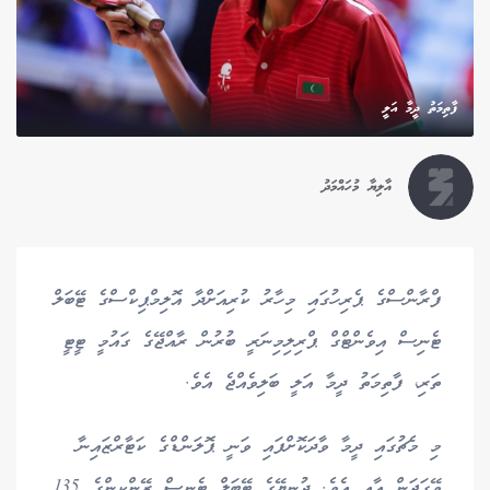
ފާތިމަތު ދީމާ އަލީ
އާލިޔާ މުހައްމަދު
ފްރާންސްގެ ޕެރިހުގައި މިހާރު ކުރިއަށްދާ އޮލިމްޕިކްސްގެ ޓޭބަލް
ޓެނިސް އިވެންޓްގް ޕްރިލިމިނަރީ ބުރުން ރާއްޖޭގެ ގައުމީ ޓީޓީ
ތަރި، ފާތިމަތު ދީމާ އަލީ ބަލިވެއްޖެ އެވެ.
މި މެޗުގައި ދީމާ ވާދަކޮށްފައި ވަނީ ޕޮލަންޑްގެ ކަޓާރްޒައިނާ
ވޭގަޖަން އާއި އެވެ. ދުނިޔޭގެ ޓޭބަލް ޓެނިސް ރޭންކިންގެ 135