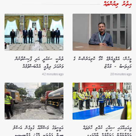
އިތުރު ލިޔުންތައް
މީހުން: އެމްޕީއެލްގެ ކާގޯ ކްލިއަރެންސް ގެ
ތުރުކީ، ސައުދީ އަދި ޕާކިސްތާނުން
މައިތަނބު - މުއާޒު
ވަރުގަދަ ދިފާއީ އެއްބަސްވުމެއް
42 minutes ago
20 minutes ago
ވީއައިއޭގައި ސިއްހީ ކުއްލި ހާލަތައް
އަމީނީމަގު މަޝްރޫއާ ގުޅިގެން އަސްލު
ތައްޔާރުވާން ހަރަކާތެއް ބާއްވައިފި
ޓީވީން ފަތުރަނީ ދޮގު: އެމްޓީސީސީ