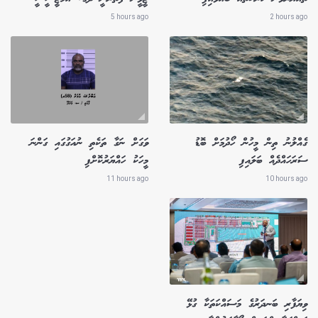
5 hours ago
2 hours ago
ގެއްލުނު ތިން މީހުން ހޯދުމަށް ބޮޑު
ވަގަށް ނަގާ ތަކެތި ނުއަގުގައި ގަންނަ
ސަރަހައްދެއް ބަލައިފި
މީހަކު ހައްޔަރުކޮށްފި
11 hours ago
10 hours ago
ވިޔަފާރި ބަނދަރުގެ މަސައްކަތަކާ ގުޅޭ