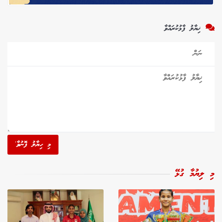
ޚިޔާލު ފާޅުކުރައްވާ
މި ހިޔާލު ފޮނުވާ'
މި ލިޔުމާ ގުޅޭ