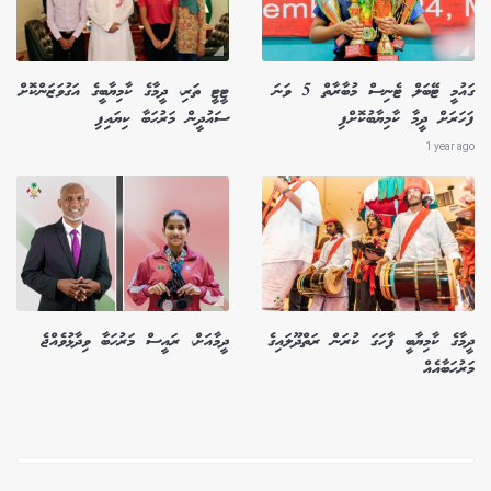
ގައުމީ ޓޭބަލް ޓެނިސް މުބާރާތް 5 ވަނަ
ޓީޓީ ތަރި، ދީމާގެ ކާމިޔާބީގެ އަގުވަޒަންކޮށް
ފަހަރަށް ދީމާ ކާމިޔާބުކޮށްފި
ސައުދީން މަރުހަބާ ކިޔައިފި
1 year ago
ދީމާގެ ކާމިޔާބީ ފާހަގަ ކުރަން ރަތްދޫލައިގެ
ދީމާއަށް، ރައީސް މަރުހަބާ ވިދާޅުވެއްޖެ
މަރުހަބާއެއް