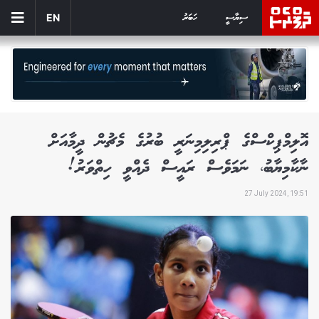
ސިޔާސީ
ހަބަރު
EN
އޮލިމްޕިކްސްގެ ޕްރިލިމިނަރީ ބުރުގެ މެޗުން ދީމާއަށް
ނާކާމިޔާބު، ނަމަވެސް ރައީސް ދެއްވީ ހިތްވަރު!
27 July 2024, 19:51