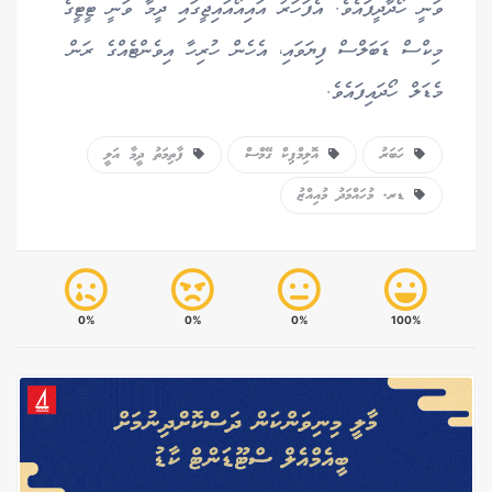
ވަނީ ހޯދާދީފައެވެ. އެފަހަރު އައިއޯއައިޖީގައި ދީމާ ވަނީ ޓީޓީގެ
މިކްސް ޑަބަލްސް ފިޔަވައި، އެހެން ހުރިހާ އިވެންޓެއްގެ ރަން
މެޑަލް ހޯދައިފައެވެ.
ހަބަރު
އޮލިމްޕިކް ގޭމްސް
ފާތިމަތު ދީމާ އަލީ
ޑރ. މުހައްމަދު މުއިއްޒު
0%
0%
0%
100%