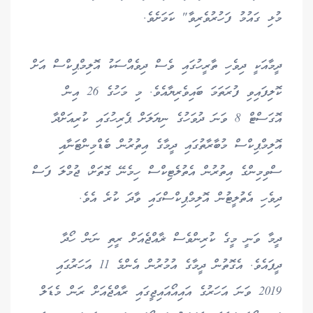
މުޅި ގައުމު ފަހުރުވެރިވާ" ކަމަށެވެ.
ދީމާއަކީ ދިވެހި ތާރީހުގައި ވެސް ދިވެއްސަކު އޮލިމްޕިކްސް އަށް
ކޮލިފައިވި ފުރަތަމަ ބައިވެރިޔާއެވެ. މި މަހުގެ 26 އިން
އޮގަސްޓް 8 ވަނަ ދުވަހުގެ ނިޔަލަށް ޕެރިހުގައި ކުރިއަށްދާ
އޮލިމްޕިކްސް މުބާރާތުގައި ދީމާގެ އިތުރުން ބެޑްމިންޓަނާއި
ސްވިމިންގެ އިތުރުން އެތުލެޓިކްސް ހިމެނޭ ގޮތަށް، ޖުމްލަ ފަސް
ދިވެހި އެތުލީޓުން އޮލިމްޕިކްސްގައި ވާދަ ކުރެ އެވެ.
ދީމާ ވަނީ މީގެ ކުރިންވެސް ޜާއްޖެއަށް ރީތި ނަން ހޯދާ
ދީފައެވެ. އެގޮތުން ދީމާގެ އުމުރުން އެންމެ 11 އަހަރުގައި
2019 ވަނަ އަހަރުގެ އައިއޯއައިޖީގައި ރާއްޖެއަށް ރަން މެޑަލް