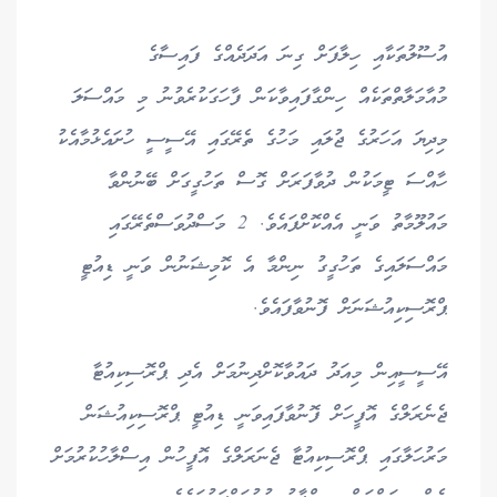
އުސޫލުތަކާއި ހިލާފަށް ގިނަ އަދަދެއްގެ ފައިސާގެ
މުއާމަލާތްތަކެއް ހިންގާފައިވާކަން ފާހަގަކުރެވުނު މި މައްސަލަ
މިދިޔަ އަހަރުގެ ޖުލައި މަހުގެ ތެރޭގައި އޭސީސީ ހުށައެޅުމާއެކު
ހާއްސަ ޓީމަކުން ދުވާފަރަށް ގޮސް ތަހުގީގަށް ބޭނުންވާ
މައުލޫމާތު ވަނީ އެއްކޮށްފައެވެ. 2 މަސްދުވަސްތެރޭގައި
މައްސަލައިގެ ތަހުގީގު ނިންމާ އެ ކޮމިޝަނުން ވަނީ ޑިއުޓީ
ޕްރޮސިކިއުޝަނަށް ފޮނުވާފައެވެ.
އޭސީސީއިން މިއަދު ދައުވާކޮށްދިނުމަށް އެދި ޕްރޮސިކިއުޓާ
ޖެނެރަލްގެ އޮފީހަށް ފޮނުވާފައިވަނީ ޑިއުޓީ ޕްރޮސިކިއުޝަން
މަރުހަލާގައި ޕްރޮސިކިއުޓާ ޖެނަރަލްގެ އޮފީހުން އިސްލާހުކުރުމަށް