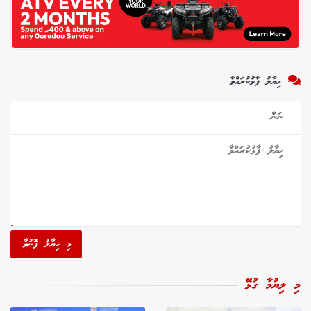
ޚިޔާލު ފާޅުކުރައްވާ
މި ހިޔާލު ފޮނުވާ'
މި ލިޔުމާ ގުޅޭ