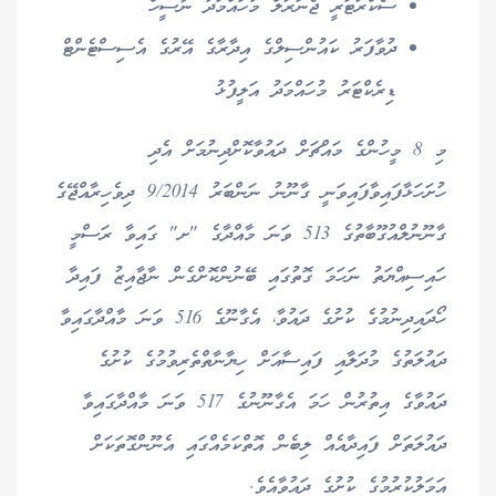
ސެކްރަޓަރީ ޖެނަރަލް މުހައްމަދު ނާސީހް
ދުވާފަރު ކައުންސިލްގެ އިދާރާގެ އޭރުގެ އެސިސްޓެންޓް
ޑިރެކްޓަރު މުހައްމަދު އަލީފުޅު
މި 8 މީހުންގެ މައްޗަށް ދައުވާކޮށްދިނުމަށް އެދި
ހުށަހަޅާފައިވާފައިވަނީ ގާނޫނު ނަންބަރު 9/2014 ދިވެހިރާއްޖޭގެ
ގާނޫނުލްއުގޫބާތުގެ 513 ވަނަ މާއްދާގެ "ށ" ގައިވާ ރަސްމީ
ހައިސިއްޔަތު ނަހަމަ ގޮތުގައި ބޭނުންކޮށްގެން ނާޖާއިޒު ފައިދާ
ހޯދައިދިނުމުގެ ކުށުގެ ދައުވާ، އެގާނޫގެ 516 ވަނަ މާއްދާގައިވާ
ދައުލަތުގެ މުދަލާއި ފައިސާއަށް ހިޔާނާތްތެރިވުމުގެ ކުށުގެ
ދައުވާގެ އިތުރުން ހަމަ އެގާނޫނުގެ 517 ވަނަ މާއްދާގައިވާ
ދައުލަތަށް ފައިދާއެއް ލިބެން އޮތްކަމެއްގައި އެނޫންގޮތަކަށް
އަމަލުކުރުމުގެ ކުށުގެ ދައުވާއެވެ.