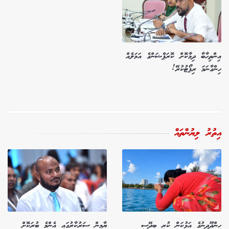
އިންތިހާބާ ދިމާކޮށް ކޮރަޕްޝަންގެ އަމަލެއް
ހިންގާނަމަ ރިޕޯޓުކުރޭ!
އިތުރު ލިޔުންތައް
ހިންދޫދީނުގެ އަޅުކަން ކުރި ބިދޭސީ
ޔާމީން ސަރުކާރުގައި އެންމެ ބުރަކޮށް