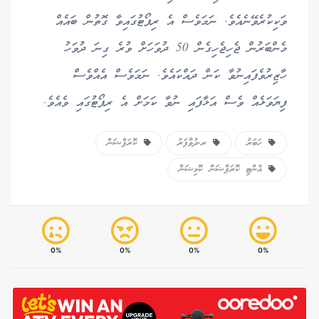
ވަކިކުރެވޭނެއެވެ. ނަމަވެސް އެ ރިޕޯޓުގައިވާ ގޮތުން ބައެއް
މެންބަރުން ޖެހިޖެހިގެން 50 ދުވަހަށް ވުރެ ގިނަ ދުވަހު
ހާޒިރުވެފައިނުވާ ކަން ދައްކައެވެ. ނަމަވެސް އެއްވެސް
ފިޔަވަޅެއް ވެސް އަޅާފައި ނުވާ ކަމަށް އެ ރިޕޯޓުގައި ވެއެވެ.
ހަބަރު
ރ.ދުވާފަރު
ކޮރަޕްޝަން
އެންޓި ކޮރަޕްޝަން ކޮމިޝަން
0%
0%
0%
0%