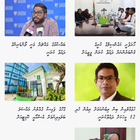
ހޯރަފުށީ ކައުންސިލްގެ ކުރީގެ
ބައްސާމުގެ މައްޗަށް މަނީ ލޯންޑަރިންގެ
މެންބަރުންނަށް ދައުވާ ކުރަން ޕީޖީއަށް
ދައުވާ ކުރަނީ
ހުޅުމާލެއިން ބިން ލިބުނުކަމަށް ލިޔުން ހެދި
ގޭހުގެ ފައިސާ ގެއްލުނު މައްސަލަ
12 މީހަކަށް ދައުވާކުރަނީ
ބަލައިދިނުމަށް އެސްއޯއީ ކޮމިޓީއަށް