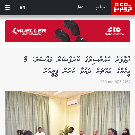
ސިޔާސީ
ހަބަރު
EN
ދުވާފަރު ކައުންސިލްގެ ކޮރަޕްޝަން މައްސަލަ: 8
މީހެއްގެ މައްޗަށް ދައުވާ ކުރަން ޕީޖީއަށް
02 March 2023, 21:32