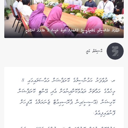
ދުވާފަރު ކައުންސިލާއި ޑަބްލިއުޑީސީގެ މްންބަރުން ނައިބު ރައީސް އާ ބައްދަލު ކުރައްވަނީ
އާޝިޔަތު ޢަލީ
ރ. ދުވާފަރު ކައުންސިލުގެ ކޮރަޕްޝަން މައްސަލައިގައި 8
މީހެއްގެ މައްޗަށް ދައުވާކޮށްދިނުމަށް އެދި އޭންޓި ކޮރަޕްޝަން
ކޮމިޝަން (އޭސީސީ)އިން ޕްރޮސިކިއުޓާ ޖެނަރަލްގެ އޮފީހަށް
ފޮނުވައިފިއެވެ.