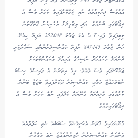
އެކައުންޓަށް ޖުމްލަ 1.40 މިލިއަނަށް ވުރެ ގިނަ ރުފިޔާ
އެއްވެސް ލިޔެކިއުމެއް ނެތި ޖަމާކޮށްފައިވާ ކަމަށް ވެސް އެ
ރިޕޯޓުގައި ބުނެއެވެ. އަދި އިޒްމީލަށް އެހެނިހެން ގޮތްގޮތުން
ލިބިފައިވާ ފައިސާ އާ އެކު ޖުމްލަ 252،048 ރުފިޔާ ހިމެނޭ
ހެން، ޖުމްލަ 847،145 ރުފިޔާ ކައުންސިލަރުންނާއި ސެކްރެޓަރީ
ޖެނެރަލް މުހައްމަދު ނާސިހްގެ އަމިއްލަ އެކައުންޓުތަކަށް
ޖަމާކޮށްފައި ވެސް ވެއެވެ. މީގެ އިތުރުން އެ ފައިސާގެ ހިސާބު
ނުބަލަހައްޓާ ކަމާއި، ކައުންސިލަށް ދޫކޮށްފައިވާ ބަޖެޓު ބޭނުން
ކުރުމުގައި މާލިއްޔަތު ގާނޫނަށް ބަލާފައި ނުވާ ކަމަށް ވެސް އެ
ރިޕޯޓުގައިވެއެވެ.
ގާނޫނުގައިވާ ގޮތުން އެކަށީގެންވާ ސަބަބެއް ނެތި ހަފްތާއެއް
ވަންދެން ކައުންސިލަރުން ހާޒިރުނުވެއްޖެ ނަމަ މަގާމުން