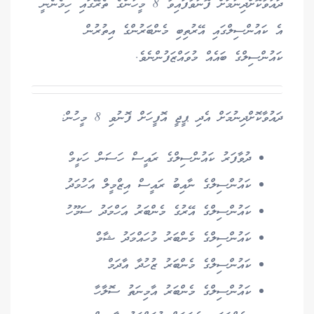
ދައުވާކޮށްދިނުމަށް ފޮނުވާފައިވާ 8 މީހުންގެ ތެރޭގައި ހިމެނެނީ
އެ ކައުންސިލްގައި އޭރުތިބި މެންބަރުންގެ އިތުރުން
ކައުންސިލްގެ ބައެއް މުވައްޒަފުންނެވެ.
ދައުވާކޮށްދިނުމަށް އެދި ޕީޖީ އޮފީހަށް ފޮނުވި 8 މީހުން:
ދުވާފަރު ކައުންސިލްގެ ރައީސް ހަސަން ހަކީމް
ކައުންސިލްގެ ނާއިބު ރައީސް އިޒްމީލް އަހުމަދު
ކައުންސިލްގެ އޭރުގެ މެންބަރު އަހްމަދު ސަމޫހު
ކައުންސިލްގެ މެންބަރު މުހައްމަދު ޝާމް
ކައުންސިލްގެ މެންބަރު ޒުހުދާ އާދަމް
ކައުންސިލްގެ މެންބަރު އާމިނަތު ސޮލާހާ