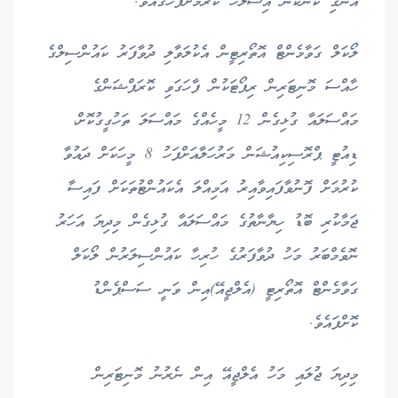
އެންގި ކަންކަން އިސްލާހު ކުރުމަށްފަހުގައެވެ.
ލޯކަލް ގަވާމެންޓް އޮތޯރިޓީން އެކުލަވާލި ދުވާފަރު ކައުންސިލްގެ
ހާއްސަ މޮނިޓަރިން ރިޕޯޓަކުން ފާހަގަވި ކޮރަޕްޝަންގެ
މައްސަލައާ ގުޅިގެން 12 މީހެއްގެ މައްސަލަ ތަހުގީގުކޮށް،
ޑިއުޓީ ޕްރޮސިކިއުޝަން މަރުހަލާއަށްފަހު 8 މީހަކަށް ދައުވާ
ކުރުމަށް ފޮނުވާފައިވާއިރު އަމިއްލަ އެކައުންޓުތަކަށް ފައިސާ
ޖަމާކުރި ބޮޑު ހިޔާނާތުގެ މައްސަލައާ ގުޅިގެން މިދިޔަ އަހަރު
ނޮވެމްބަރު މަހު ދުވާފަރުގެ ހުރިހާ ކައުންސިލަރުން ލޯކަލް
ގަވާމެންޓް އޮތޯރިޓީ (އެލްޖީއޭ)އިން ވަނީ ސަސްޕެންޑު
ކޮށްފައެވެ.
މިދިޔަ ޖުލައި މަހު އެލްޖީއޭ އިން ނެރުނު މޮނިޓަރިން