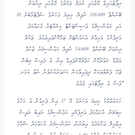
ރިޕޯޓުގައިވާ ގޮތުގައި މުދަލު ޒަކާތުގެ ގޮތުގައި ދިނުމަށް
ބޭނުންވާ 318،600 ރުފިޔާ، މިދިޔަ އަހަރުގެ ސެޕްޓެމްބަރު 16
ގައި ކައުންސިލްގެ އެސިސްޓަންޓް ޑިރެކްޓަރު މުހައްމަދު
އަލިފުޅުގެ އަމިއްލަ އެކައުންޓަށް ޖަމާކޮށްފައިވެއެވެ. ޒަކާތް
ދިނުމަށް ބޭނުންވާ 54،608 ރުފިޔާ ކައުންސިލަރު ޒުހުދާ
އަދާމާ ނަގުދުކޮށް ހަވާލުކޮށްފައިވާ އިރު، އެ ފައިސާ ލިބެން
ޖެހޭ ފަރާތްތަކަށް ދީފައިވާކަން ކަށަވަރުކުރެވެން ނެތް ކަމަށ
ްވެސް އެ ރިޕޯޓުގައި ވެއެވެ.
ހަމައެއާއެކު މިދިޔަ އަހަރުގެ މޭ 17 އިން ފެށިގެން އެ މަހުގެ
ނިޔަލަށް، މުހައްމަދު އަލިފުޅާއި ކައުންސިލްގެ ނައިބު ރައީސް
އިޒްމީލް އަހްމަދުގެ އިތުރުން، ކައުންސިލަރު މުހައްމަދު ޝާމްގެ