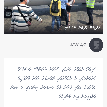
މޯލްޑިވިއަންގެ ފްލައިޓަކަށް ބަޔަކު އަރަނީ
އާލިޔާ މުހައްމަދު
ހަނިމާދޫ އެއާޕޯޓް ތަރައްގީ ކުރުމަށް ކުރަންޖެހޭ މަސައްކަތް
ކުރުމަށްޓަކައި އެ އެއާޕޯޓުގައި ރޭގަނޑަށް ތާވަލު ކޮށްފައިވާ
ދަތުރުތައް ވަގުތީ ގޮތުން މެދު ކަނޑާލަން ނިންމާފަައި ވާ ކަމަށް
މޯލްޑިވިއަން އިން ބުނެފިއެވެ.