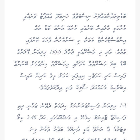
ބޮޑުތިލަދުންމައްޗަށް ނިސްބަތްވާ ހަނިމާދޫ އެއާޕޯޓު ތަރައްގީ
ކުރުމަކީ މާލެއިން ބޭރުގައި ކުރެވޭ އެންމެ ބޮޑު އެއް
އިންވެސްޓްމެންޓު ކަމަށް، މި ސަރުކާރުން ފާހަގަ ކޮށްފައި
ވެއެވެ. އަދި މި މަޝްރޫއަކީ ޖުމްލަ 136.6 މިލިއަން ޑޮލަރުގެ
ބޮޑު ބިޔަ މަޝްރޫއެއް ކަމަށާއި މިމަޝްރޫއު ހިންގުމަށް ބޭނުންވާ
ފައިސާ ހުރީ ހަމަޖެހި ނިމިފައި ކަމަށް މީގެ ކުރިން ރައީސް
އިބްރާހިމް މުހައްމަދު ސޯލިހް ވަނީ ވިދާޅުވެފައެވެ.
1.3 މިލިއަން ފަސިންޖަރުންނަށް ހިދުމަތް ދެވޭނެ ޒަމާނީ ރީތި
ފަސިންޖާ ޓާމިނަލް ހިމެނޭ މި މަޝްރޫއުގައި ހަދާ 2.46 ކިލޯ
މީޓަރުގެ އާ ރަންވޭ އަކީ ދުނިޔޭގެ ބައްރު ތަކުން ގިނަ