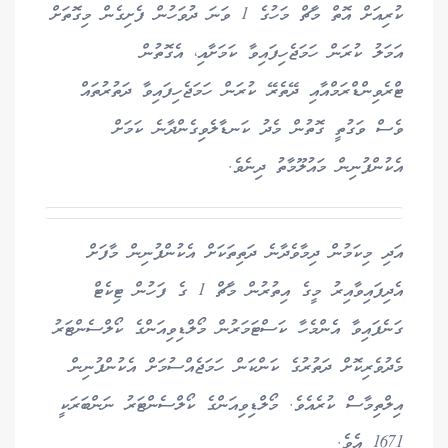
ކުރިއަށް އޮތް މާޗް މަހުގެ 1 ވަނަ ދުވަހުން ފެށިގެން މިގޮތަށް
އަމަލު ކުރަން ހަމަޖެހިފައިވާ ކަމަށާއި، އެގޮތުން
ޓްރެވިންޑްރަމްއާއި ދޭތެރޭ ކުރަން ހަމަޖެހިފައިވާ ދަތުރުތައް
ވެސް ވަގުތީ ގޮތުން މެދު ކަނޑާލެވިގެންދާނެ ކަމަށް
އެކުންފުނިން މައުލޫމާތު ދިނެވެ.
އަދި މިކަމުން ދިމާވެދާނެ ދަތިތަކަށް އެކުންފުނިން މާފަށް
އެދިފައިވާއިރު މީގެ އިތުރުން މާޗް 1 ގެ ފަހުން ޓިކެޓް
ގަނެފައިވާ އެންމެހާ ކަސްޓަމަރުން މޯލްޑިވިއަންގެ ކޯލްސެންޓަރު
މެދުވެރިކޮށް ދަތުރުގެ ކަންކަން ހަމަޖެއްސުމަށް އެކުންފުނިން
އިލްތިމާސް ކުރެއެވެ. މޯލްޑިވިއަންގެ ކޯލްސެންޓަރު ނަންބަރަކީ
1671 އެވެ.