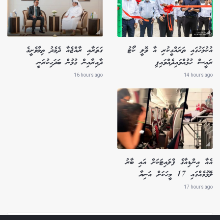
އުކުޅަހުގައި ތަރައްގީކުރި އާ ވޮލީ ކޯޓު
ގަތަރާއި ރާއްޖެއާ ދެމެދު ތިމާވެށީގެ
ރައީސް ހުޅުއްވައިދެއްވައިފި
ދާއިރާއިން ގުޅުން ބަދަހިކުރަނީ
16 hours ago
14 hours ago
އެއާ އިންޑިއާގެ ފްލައިޓަކަށް އައި ބާރު
ލޮޅުމެއްގައި 17 މީހަކަށް އަނިޔާ
17 hours ago