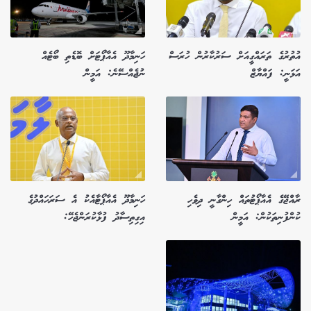
އުތުރުގެ ތަރައްގީއަށް ސަރުކާރުން ހުރަސް
ހަނިމާދޫ އެއާޕޯޓަށް ބޮޑެތި ބޯޓެއް
އަޅަނީ: ފައްޔާޒް
ނުޖެއްސޭނެ: އަމީން
ރާއްޖޭގެ އެއާޕޯޓުތައް ހިންގާނީ ދިވެހި
ހަނިމާދޫ އެއާޕޯޓާއެކު އެ ސަރަހައްދުގެ
ކުންފުނިތަކުން: އަމީން
އިގިތިސާދު ފުޅާކުރަންޖެހޭ: