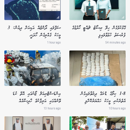
ގޭމުކުޅެގެން ހިލޭ ރިސޯޓު ޗުއްޓީ ހޯދުމުގެ
ސަޕްލައި ދޯންޏެއް އަޑިއަށް ދިއުން: 3
ފުރުސަތު ހުޅުވާލައިފި
މީހަކު ގެއްލިގެން ހޯދަނީ
1 hour ago
54 minutes ago
1.8 ކިލޯގެ ޑްރަގް ދިރުވާލައިގެން
އިންޑަސްޓްރިއަލް ޒޯނުގައި އޮތް ކުޑަ
އެތެރެކުރި މީހަކު ހައްޔަރުކޮށްފި
ވޭނެއްގައި އަލިފާނުގެ ހާދިސާއެއް
13 hours ago
10 hours ago