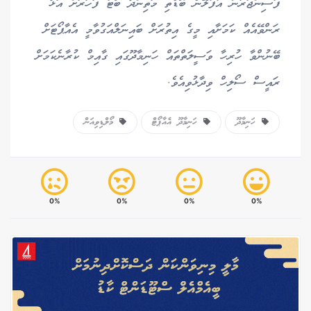
ފަސިންޖަރުން އުފުލޭނެ ބޮޑެތި މަތިންދާ ބޯޓު ފަހަރަށް އަޅާ
ރަންވޭއެއް ކަމަށާއި މީގެ އިތުރަށް ބައިނަލްއަގުވާމީ އެއާޕޯޓަށް
ބޭނުންވާ ހުރިހާ ވަސީލަތްތައް ހަނިމާދޫގައި ގާއިމް ކުރާނެކަމަށް
ރައީސް ސޯލިހް ވިދާޅުވިއެވެ.
ހަނިމާދޫ
ހަނިމާދޫ އެއާޕޯޓް
މޯލްޑިވިއަން
0%
0%
0%
0%