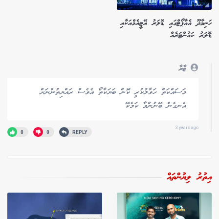
ހަނިމާދޫ އެއާޕޯޓްގައި ޑޮލަރު އޭޓީއެމްއަކާއި
ޑޮލަރު ކައުންޓަރެއް
ޒާރާ
މަސައްކަތް ހަވާލުކުރީ ކޮން ބަޔަކާތޯ އެވެސް ރައްޔިތުންނަށް
އެނގެން ބޭނުންވާ ކަމެކޭ
3 years ago
0
0
REPLY
އިތުރު ލިޔުންތައް