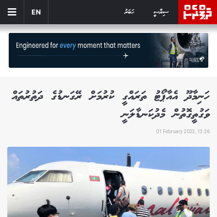
ސިޔާސީ
ހަބަރު
EN
ހަނިމާދޫ އެއާޕޯޓު ތަރައްގީ ކުރުމަށް ރޭގަނޑުގެ ދަތުރުތައް
ވަގުތީގޮތުން މެދުކަނޑާލަނީ
01 February 2023, 13:26