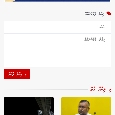
ޚިޔާލު ފާޅުކުރައްވާ
މި ހިޔާލު ފޮނުވާ'
މި ލިޔުމާ ގުޅޭ