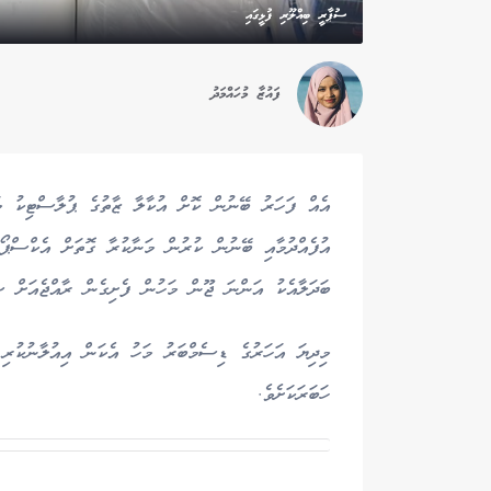
ސުޕާރީ ބިއްލޫރި ފުޅީގައި
ފައުޒާ މުހައްމަދު
އެއް ފަހަރު ބޭނުން ކޮށް އުކާލާ ޒާތުގެ ޕުލާސްޓިކު މަރު
އުފެއްދުމާއި ބޭނުން ކުރުން މަނާކުރާ ގޮތަށް އެކްސްޕޯ
ބަދަލާއެކު އަންނަ ޖޫން މަހުން ފެށިގެން ރާއްޖެއަށް ސ
މިދިޔަ އަހަރުގެ ޑިސެމްބަރު މަހު އެކަން އިއުލާނުކުރި
ހަބަރަކަށެވެ.