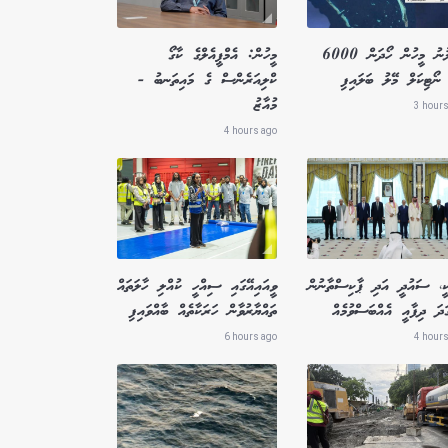
ގެއްލުނު މީހުން ހޯދަން 6000
މީހުން: އެމްޕީއެލްގެ ކާގޯ
ނޯޓިކަލް މޭލު ބަލައިފި
ކްލިއަރެންސް ގެ މައިތަނބު -
މުއާޒު
3 hours
4 hours ago
ކީ، ސައުދީ އަދި ޕާކިސްތާނުން
ވީއައިއޭގައި ސިއްހީ ކުއްލި ހާލަތައް
ަދަ ދިފާއީ އެއްބަސްވުމެއް
ތައްޔާރުވާން ހަރަކާތެއް ބާއްވައިފި
6 hours ago
4 hours