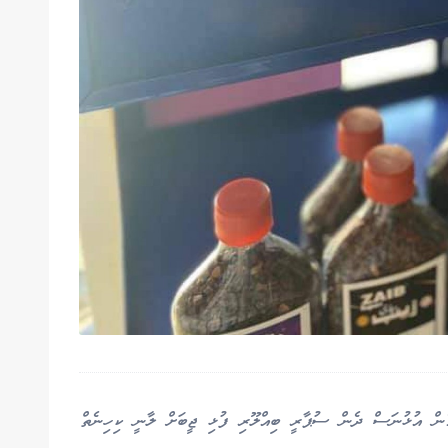
ެން އުޅުނަސް ދެން ސުޕާރީ ބިއްލޫރި ފުޅި ޖީބަށް ލާނީ ކިހިނެތް