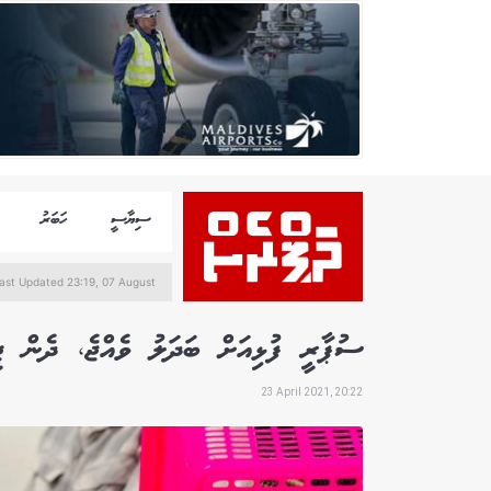
ސިޔާސީ
ހަބަރު
ast Updated 23:19, 07 August
ސުޕާރީ ފުޅިއަށް ބަދަލު ވެއްޖެ، ދެން ޖީ
23 April 2021, 20:22