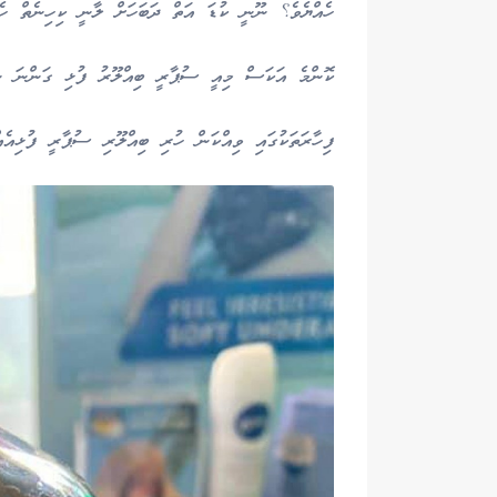
ހެއްޔެވެ؟ ނޫނީ ކުޑަ އަތް ދަބަހަށް ލާނީ ކިހިނެތް ހެއ
ކޮންމެ އަކަސް މިއީ ސުޕާރީ ބިއްލޫރު ފުޅި ގަންނަ ނ
ފިހާރަތަކުގައި ވިއްކަން ހުރި ބިއްލޫރި ސުޕާރީ ފުޅިއެއްގައި 110 ގްރާމް ހުރެއެވެ. އަދި އޭގެ އަގަކީ 80