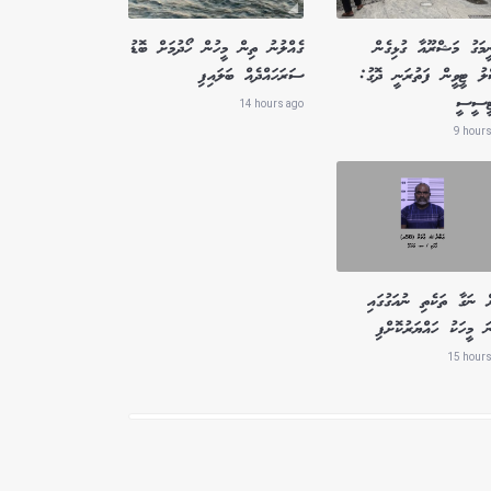
ީމަގު މަޝްރޫއާ ގުޅިގެން
ގެއްލުނު ތިން މީހުން ހޯދުމަށް ބޮޑު
ލު ޓީވީން ފަތުރަނީ ދޮގު:
ސަރަހައްދެއް ބަލައިފި
ޓީސީސީ
14 hours ago
9 hours
ް ނަގާ ތަކެތި ނުއަގުގައި
ަ މީހަކު ހައްޔަރުކޮށްފި
15 hours