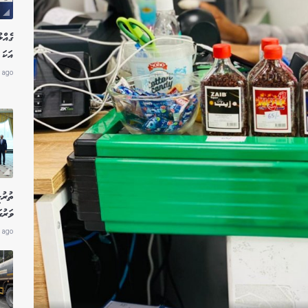
އަކަ 
 ago
ތުރު
ވަރުގ
 ago