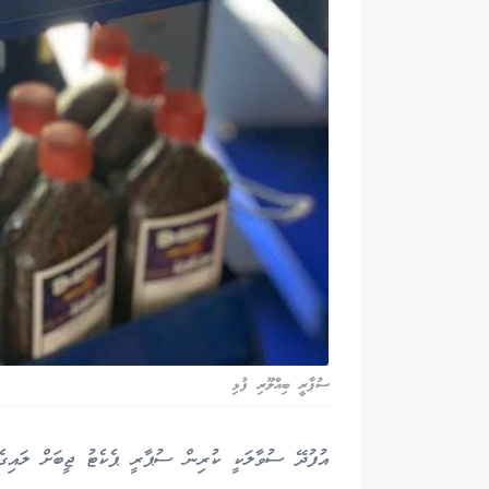
ސުޕާރީ ބިއްލޫރި ފުޅި
އުފުދޭ ސުވާލަކީ ކުރިން ސުޕާރީ ޕެކެޓު ޖީބަށް ލައިގ