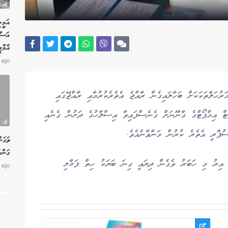
އަމީނ
އަސް
އެމް
 ago
ހަލާތަކަކަށް ބަހާލައިގެން ރާއްޖެ އެތެރެކުރުމާއި ރާއްޖޭގައި
ޓް އިމްޕޯޓްގެ ގާނޫނަށް ގެނެސްފައިވާ އިސްލާހުގެ ދަށުން ގެނެއި
ުޕާރީ އެތެރެ ކުރުން މަނާވާނެއެވެ.
ވަގަށ
ގަންނ
 އިރު މި ހަބަރު ވެގެން ދިޔައީ ގިނަ ބަޔަކު ހިތް ފަޅާލި
 ago