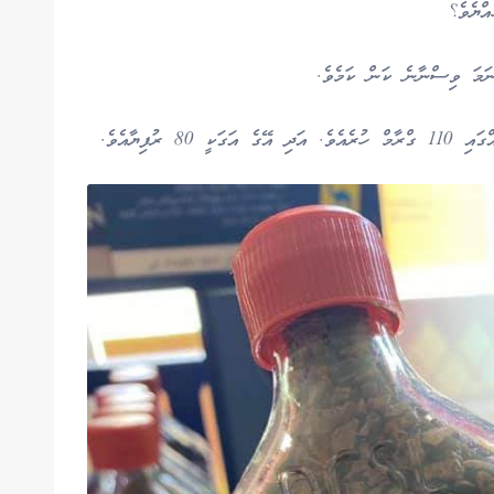
ްޔެވެ؟
ަމަ ވިސްނާނެ ކަން ކަމެވެ.
 ރުފިޔާއެވެ.