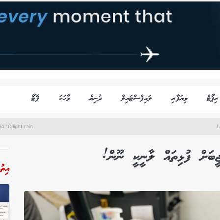
ރިޕޯޓް
ވިޔަފާރި
ލައިފްސްޓައިލް
ދުނިޔެ
ވާހަކަ
ފޮޓޯ
4 °C light rain
L
ބަށް ފުޅިތައް ލާނީކީ ނޫން!
އިތު