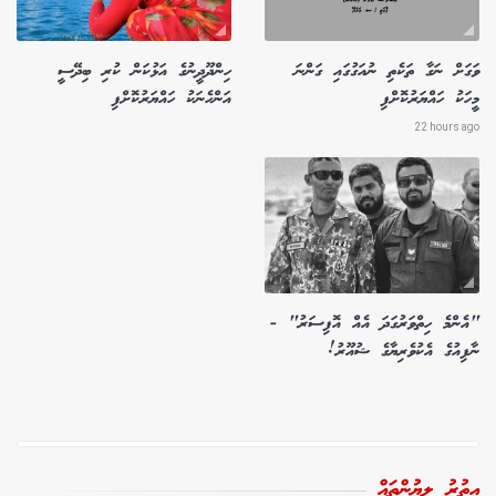
ވަގަށް ނަގާ ތަކެތި ނުއަގުގައި ގަންނަ
ހިންދޫދީނުގެ އަޅުކަން ކުރި ބިދޭސީ
މީހަކު ހައްޔަރުކޮށްފި
އަންހެނަކު ހައްޔަރުކޮށްފި
22 hours ago
"އެންމެ ހިތްވަރުގަދަ އެއް އޮފިސަރު" -
ނާފިއުގެ އެކުވެރިޔާގެ ޝުއޫރު!
އިތުރު ލިޔުންތައް