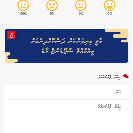
100%
0%
0%
0%
ޚިޔާލު ފާޅުކުރައްވާ