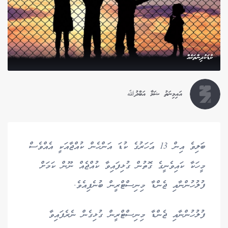
ކުޑަކުދިންތަކެއް
އައިމިނަތު ޝަމާ އަބްދުﷲ
ބަލިވެ އިން 13 އަހަރުގެ ކުޑަ އަންހެން ކުއްޖާއަކީ އެއްވެސް
މީހަކާ ކައިވެނީގެ ގޮތުން ގުޅިފައިވާ ކުއްޖެއް ނޫން ކަމަށް
ފުލުހުންނާއި ޖެންޑާ މިނިސްޓްރީން ބުނެފިއެވެ.
ފުލުހުންނާއި ޖެންޑާ މިނިސްޓްރީން ގުޅިގެން ނެރެފައިވާ