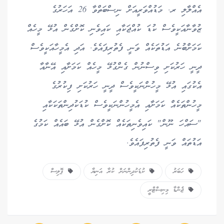
އެއްލާލި ރ. މަޑުއްވަރީއަށް ނިސްބަތްވާ 26 އަހަރުގެ
ޒުވާނާއަކީވެސް ކުޑަ ކުއްޖަކާއި ކައިވެނި ކޮށްގެން އުޅޭ މީހެއް
ކަމަށްބުނެ އަޑުތަކެއް ވަނީ ފެތުރިފައެވެ. އަދި އެމީހާއަކީވެސް
ދީނީ ހަރުކަށި ވިސްނުން ގެންގުޅޭ މީހެއް ކަމަށާއި އޭނާއާ
އެކުގައި އުޅޭ މީހުންނަކީވެސް ދީނީ ހަރުކަށި ފިކުރުގެ
މީހުންތަކެއް ކަމަށާއި އެމީހުންނަކީވެސް ކުޑަކުދިންތަކަކާއި
"ސައްހަ ނޫން" ކައިވެނިތަކެއް ކޮށްގެން އުޅޭ ބައެއް ކަމުގެ
އަޑުތައް ވަނީ ފެތުރިފައެވެ.
ހަބަރު
ކުޑަކުދިންނަށް ކުރާ އަނިޔާ
ޕޮލިސް
ޖެންޑާ މިނިސްޓްރީ