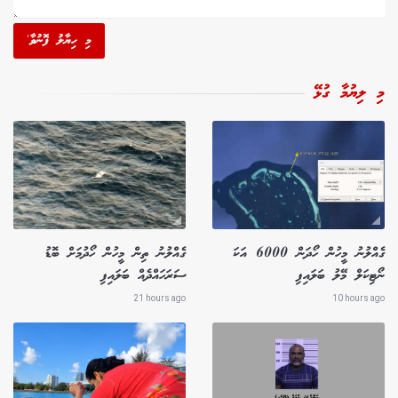
މި ހިޔާލު ފޮނުވާ'
މި ލިޔުމާ ގުޅޭ
ގެއްލުނު މީހުން ހޯދަން 6000 އަކަ
ގެއްލުނު ތިން މީހުން ހޯދުމަށް ބޮޑު
ނޯޓިކަލް މޭލު ބަލައިފި
ސަރަހައްދެއް ބަލައިފި
21 hours ago
10 hours ago