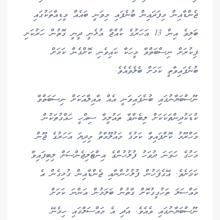
ޖެންޑާއިން މިފަދައިން ބުނެފައި މިވަނީ ބައެއް މީޑިއާތަކުގައި
ބަލިވެ އިން 13 އަހަރުގެ ކުއްޖާ އުޅެނީ ދީނީ ގޮތުން ހަރުކަށި
ފިކުރަށް ނިސްބަތްވާ މީހަކާ ކައިވެނި ކޮށްގެން ކަމަށް
ބުނެފައިވާތީ ކަމަށް ބެލެވެއެވެ.
ނޫސްބަޔާނުގައި ބުނެފައިވަނީ އެއް އާއިލާއަކަށް ނިސަބަތްވާ
ކުޑަކުދިންތަކަކަށް ލިބެންވާ ތައުލީމާ ސިއްހީ ހައްގުތަކުން
މަހްރޫމު ކޮށްފައިވާ ކަމުގެ މައުލޫމާތު މިދިޔަ އަހަރުގެ ޖޫން
މަހުގެ ހަވަނަ ދުވަހު ފުލުހުންގެ އިންޓަލިޖެންސަށް ލިބިފައިވާ
ކަމަށެވެ. އޭގެފަހުން ފުލުހުންނާއި ޖެންޑާއިން ގުޅިގެން އެ
މައްސަލަ ތަހުގީގުކޮށް ގާތުން ބަލަމުން އަންނަ ކަމަށް
ނޫސްބަޔާނުގައި ވެއެވެ. އަދި އެ މައްސަލާގައި ހިމެނޭ