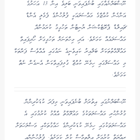
ނޫސްބަޔާނެއްގައި ބުނެފައިވަނީ ބަލިވެ އިން 13 އަހަރުގެ
އަންހެން ކުއްޖާގެ މައްސަލައަކީ ފުލުހުންގެ ފެމެލީ އެންޑް
ޗައިލްޑް ޕްރޮޓެކްޝަން ޔުނިޓުން ތަހުގީގު ކުރަމުންދާ
މައްސަލައެއް ކަމަށެވެ. އަދި މިހާތަނަށް ތަހުގީގަށް ހޯދިފައިވާ
މައުލޫމާތުތަކަށް ބަލާއިރު ކައިވެނީގެ ނަމުގައި އެއްވެސް ފަރާތަކާ
މި މައްސަލާގައި ހިމެނޭ ކުއްޖާ ގުޅިފައިވާކަން އެނގެން ނެތް
ކަމަށެވެ.
ނޫސްބަޔާނުގައި އިތުރަށް ބުނެފައިވަނީ މިފަދަ ކުޑަކުދިންނާ
ގުޅުންހުރި މައްސަލަތަކުގެ މައުލޫމާތު އާއްމު ކުރުމުގައި އެ
މައްސަލަތަކުގައި ހިމެނޭ ކުޑަކުދިންގެ ހައްގުތަކާއި މަސްލަހަތަށް
ރިއާޔަތް ކުރުމަށް އިލްތިމާސް ކުރާ ކަމަށެވެ. ފުލުހުންނާއި