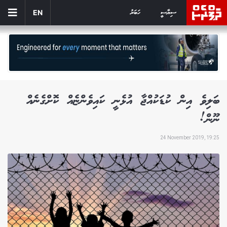
ސިޔާސީ
ހަބަރު
EN
ބަލިވެ އިން ކުޑަކުއްޖާ އުޅެނީ ކައިވެންޏެއް ކޮށްގެނެއް
ނޫން!
24 November 2019, 19:25