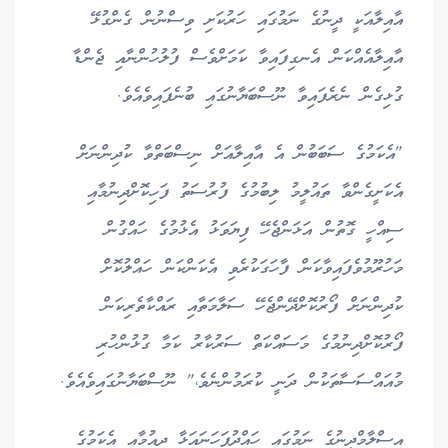
އާއިލާއަކީ ދީނުގެ ނަމުގައި ހަރުކަށި ވިސްނުން ގެންގުޅޭ
އާއިލާއެއްކަން އެނގިފައިވާ ކަމަށްވެސް ފުލުހުންނާއި ޖެންޑާ
ގުޅިގެން ނެރެފައިވާ ނޫސްބަޔާނުގައި ބުނެފައިވެއެވެ.
"އެކަމުގެ ސަބަބުން އެ އާއިލާއަށް ނިސްބަތްވާ ކުދިންނަށް
އެކަށީގެންވާ ތައުލީމު ލިބުމުގެ ފުރުސަތު ފަހިކޮށްދިނުމާއި
ސިއްހީ ގޮތުން އަޅަންޖެހޭ ފިޔަވަޅު އެޅުމުގެ ހައްގުން
މަހުރޫމުވެފައިވާކަން ފާހަގަކުރެވި އެކަންކަން ހައްލުކޮށް
ކުދިންނަށް ފޯރުކޮށްދޭންޖެހޭ ސަލާމަތާއި ރައްކާތެރިކަން
ފޯރުކޮށްދިނުމުގެ މަސައްކަތް ސަރުކާރު ކަމާ ގުޅުންހުރި
މުއައްސަސާތަކުން ދަނީ ކުރަމުންނެވެ،" ނޫސްބަޔާނުގައިވެއެވެ.
އިސްލާމްދީނުގެ ނަމުގައި ހައްދުފަހަނައަޅާ ދިއުމާއި އެކަމުގެ