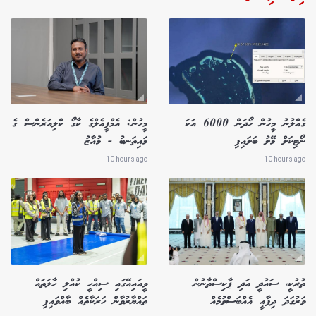
ގެއްލުނު މީހުން ހޯދަން 6000 އަކަ
މީހުން: އެމްޕީއެލްގެ ކާގޯ ކްލިއަރެންސް ގެ
ނޯޓިކަލް މޭލު ބަލައިފި
މައިތަނބު - މުއާޒު
10 hours ago
10 hours ago
ތުރުކީ، ސައުދީ އަދި ޕާކިސްތާނުން
ވީއައިއޭގައި ސިއްހީ ކުއްލި ހާލަތައް
ވަރުގަދަ ދިފާއީ އެއްބަސްވުމެއް
ތައްޔާރުވާން ހަރަކާތެއް ބާއްވައިފި