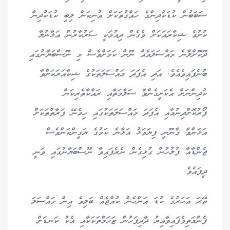
ސަބަބުން ކުޑަކުދިންގެ ހައްގުތަކަށް އުނިކަން ލިބި ކުޑަކުދިން
ކުށުގެ ޝިކާރައަކަށް ވެގެން ދިއުމަކީ ސަރުކާރުން އަޅާނުލާ
ދޫކޮށްލާނެ މައްސަލައެއް ނޫން ކަމަށްވެސް މި ނޫސްބަޔާނުގައި
ބުނެފައިވެއެވެ. އަދި އެފަދަ މައްސަލަތަކުގެ ޝިކާއަރަކަށްވާ
ކުދިންނަށް އެކަށީގެންވާ ސަލާމަތާއި ރައްކާތެރިކަން
ފޯރުކޮށްދިނުމާއި އެފަދަ މައްސަލަތަކުގައި ހިމެނޭ ފަރާތްތަކަށް
އަޅަންވާ ގާނޫނީ ފިޔަވަޅު އަޅާނެ ކަމުގެ ޔަގީންކަންވެސް
ޖެންޑާއާ ފުލުހުން ގުޅިގެން ނެރެފައިވާ ނޫސްބަޔާނުގައި ވަނީ
ދީފައެވެ.
ތޭރަ އަހަރުގެ ކުޑަ އަންހެން ކުއްޖެއް ބަލިވެ އިން މައްސަލަ
ފެންމަތިވެފައިވާއިރު ދާދިފަހުން ޒަހަމްތަކަކާއި އެކު ކަނޑަށް