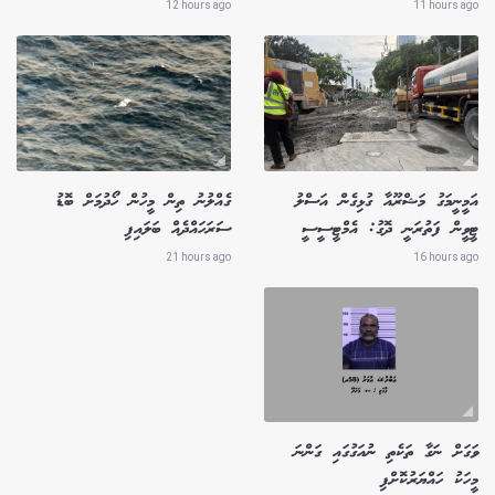
12 hours ago
11 hours ago
އަމީނީމަގު މަޝްރޫއާ ގުޅިގެން އަސްލު
ގެއްލުނު ތިން މީހުން ހޯދުމަށް ބޮޑު
ޓީވީން ފަތުރަނީ ދޮގު: އެމްޓީސީސީ
ސަރަހައްދެއް ބަލައިފި
21 hours ago
16 hours ago
ވަގަށް ނަގާ ތަކެތި ނުއަގުގައި ގަންނަ
މީހަކު ހައްޔަރުކޮށްފި