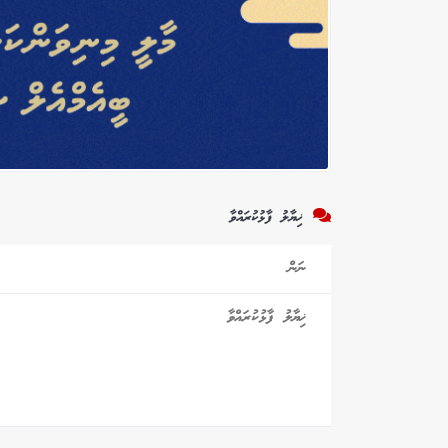
ޚިޔާލު ފާޅުކުރައްވާ