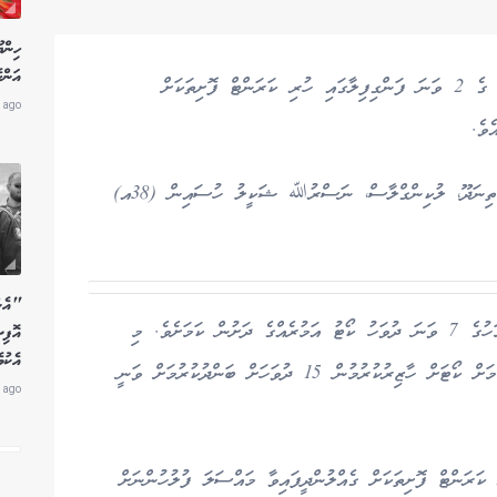
ހިން
އަންހ
ހުޅުމާލެ، ފޭސް 2 ގައި ހުންނަ ވިނަރެސް ފުލެޓް 9 ގެ 2 ވަނަ ފަންގިފިލާގައި ހުރި ކަރަންޓް ފޮށިތަކަށް
 ago
ެވެ.
މި މައްސަލަ އާއި ގުޅިގެން ހައްޔަރުކޮށްފައިވަނީ ގދ.ތިނަދޫ، ލުކިންގްލާސް، ނަސްރުﷲ ޝަކީލު ހުސައިން (38އ)
"އެން
ފުލުހުން ބުނީ އޭނާ ހައްޔަރުކޮށްފައިވަނި މި ޖުލައި މަހުގެ 7 ވަނަ ދުވަހު ކޯޓު އަމުރެއްގެ ދަށުން ކަމަށެވެ. މި
އޮފި
އެކު
މައްސަލައާ ގުޅިގެން އޭނާގެ ބަންދާމެދު ގޮތެއް ނިންމުމަށް ކޯޓަށް ހާޒިރުކުރުމުން 15 ދުވަހަށް ބަންދުކުރުމަށް ވަނީ
 ago
ިފިލާގައި ހުރި ކަރަންޓް ފޮށިތަކަށް ގެއްލުންދީފައިވާ މައްސަލަ ފުލުހުންނަށް