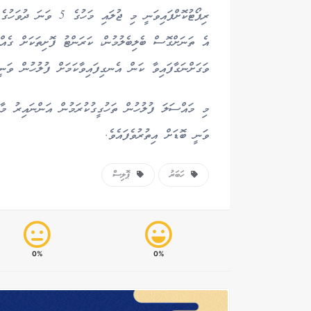
ރިޕޯޓުކޮށްފައިވަނީ މި 
އެ ތަނަށްގޮސް ބެލިބެލުމުން، ކަރަންޓު ފޮށިތަކަށް ގެއް
ވަގަށްނަގާފައިވާ ކަން އެނގިފައިވާކަމަށް ފުލުހުން ވަނީ
މި މައްސަލަ ފުލުހުން ތަހުގީގުކުރަމުން އަންނައިރު މާލ
ވަނީ ބޮޑަށް އިތުރުވެފައެވެ.
ހަބަރު
ޕޮލިސް
0%
0%