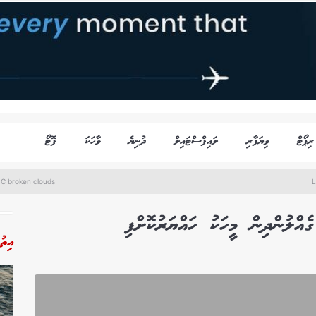
ރިޕޯޓް
ވިޔަފާރި
ލައިފްސްޓައިލް
ދުނިޔެ
ވާހަކަ
ފޮޓޯ
°C broken clouds
L
އްލުންދިން މީހަކު ހައްޔަރުކޮށްފި
އިތު