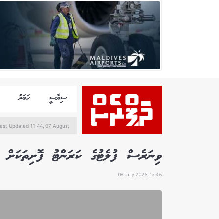
ސިޔާސީ
ހަބަރު
ast Updated 11:44, 07 August
ވިނަރެސް ފުލެޓުގެ ކަރަންޓު ފޮށިތަކަށް ގެ
08 July 2026, 15:36