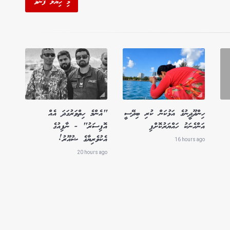
މި ހިޔާލު ފޮނުވާ'
ހިންދޫދީނުގެ އަޅުކަން ކުރި ބިދޭސީ
"އެންމެ ހިތްވަރުގަދަ އެއް
އަންހެނަކު ހައްޔަރުކޮށްފި
އޮފިސަރު" - ނާފިއުގެ
އެކުވެރިޔާގެ ޝުއޫރު!
16 hours ago
20 hours ago