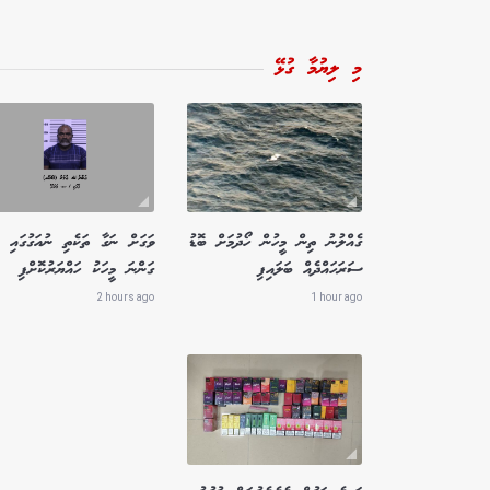
މި ލިޔުމާ ގުޅޭ
ގެއްލުނު ތިން މީހުން ހޯދުމަށް ބޮޑު
ވަގަށް ނަގާ ތަކެތި ނުއަގުގައި
ސަރަހައްދެއް ބަލައިފި
ގަންނަ މީހަކު ހައްޔަރުކޮށްފި
2 hours ago
1 hour ago