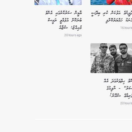
ދޫދީނުގެ އަޅުކަން ކުރި ބިދޭސީ
ޔާމީން ސަރުކާރުގައި އެންމެ
ެނަކު ހައްޔަރުކޮށްފި
ބުރަކޮށް އުޅުއްވީ ރައީސް
މުއިއްޒު: ޝުޖާއު
16 hours
20 hours ago
މެ ހިތްވަރުގަދަ އެއް
ސަރު" - ނާފިއުގެ
ވެރިޔާގެ ޝުއޫރު!
20 hours