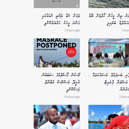
ުނު ތިން މީހުން ހޯދުމަށް ބޮޑު
ވަގަށް ނަގާ ތަކެތި ނުއަގުގައި
ައްދެއް ބަލައިފި
ގަންނަ މީހަކު ހައްޔަރުކޮށްފި
2 hours ago
1 hou
ާރި ބަނދަރުގެ މަސައްކަތަކާ
މޫސުން ގޯސްވުމުގެ ސަބަބުން
މަޝްވަރާ ފްރައިޓް
އުރީދޫ މަސްރޭސް މުބާރާތް
ަރުންނާ
ފަސްކޮށްފި
4 hours ago
2 hours