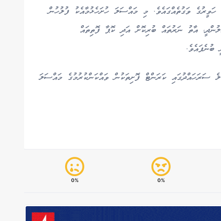
ޖުލައި މަހުގެ 5 ވަނަ ދުވަހުގެ ހަވީރުގެ ވަގުތެއްގައެވެ. މި މައްސަލަ ހުށަހެޅުމާއެކު ފުލުހުން
ލުންދީ، އާތު ނަރުތައް ބުރިކޮށް އަދި ކޮޕާ ފޮތިތައް
 ބުނެފައެވެ.
ެ ސަރަހައްދުގައި ކަރަންޓް ފޮށިތަކުން ވައްކަންކުރުމުގެ މައްސަލަ
0%
0%