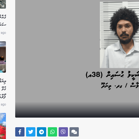
ގެއްލ
ސަރަހ
r ago
ވިޔަފ
ގުޅޭ 
ފޯވާޑ
 ago