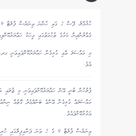
ގެއްލުންދިން ކަމުގެ ތުހުމަތުގައި މީހަކު ހައްޔަރުކޮށްފިއ
އެވެ.
އަމުރުކޮށްފައެވެ.
ވިނަރެސް ފުލެޓް 9 ގެ 2 ވަނަ ފަންގ