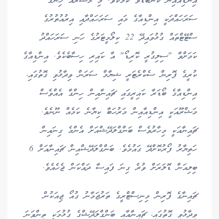
އިންޑިއާއިން ކަންބޮޑުވާ ކަމެކެވެ. މި މަޝްރޫއު ހިންގާ
ސަރަހައްދަކީ އިންޑިއާގެ މައި ސަރަހައްދާއި އިރުއުތުރުގެ
ސްޓޭޓްތައް ގުޅުވައިދޭ 22 ކިލޯމީޓަރުގެ ހަނި ސަރަހައްދު
ކަމަށްވާ "ސިލިގުރީ ކޮރިޑޯ" އާ ކައިރި ހިސާބެކެވެ. އިންޑިއާގެ
ކުރީގެ ފޮރިން ސެކްރެޓަރީ ޝިޔާމް ސަރަން ވިދާޅުވި ގޮތުގައި،
އިންޑިއާގެ ބޯޑަރާ ކައިރީގައި ޗައިނާއިން ހިންގާ އެއްވެސް
މަޝްރޫއަކީ އިންޑިއާއިން މަރުހަބާ ކިޔާނެ ކަމެއް ނޫނެވެ.
ޗައިނާއަކީ މިހާރުވެސް ބަންގްލަދޭޝްއަށް އެންމެ ގިނައިން
ހަތިޔާރު ފޯރުކޮށްދޭ ގައުމެވެ. ބަންގްލަދޭޝްއިން ޗައިނާއަށް 6
ބިލިއަން ޑޮލަރަށް ވުރެ ގިނަ ފައިސާ ދައްކަން ޖެހެއެވެ.
ޗައިނާގެ ފޮރިން މިނިސްޓްރީގެ ތަރުޖަމާނު ގުއޯ ޖިއަކުން
ވިދާޅުވި ގޮތުގައި، ޗައިނާއާއި ބަންގްލަދޭޝްގެ ގުޅުމަކީ ތިންވަނަ