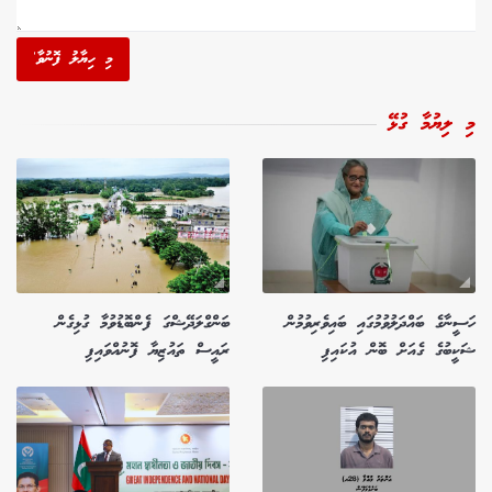
މި ހިޔާލު ފޮނުވާ'
މި ލިޔުމާ ގުޅޭ
ހަސީނާގެ ބައްދަލުވުމުގައި ބައިވެރިވުމުން
ބަންގްލަދޭޝްގަ ފެންބޮޑުވުމާ ގުޅިގެން
ޝަކީބުގެ ގެއަށް ބޮން އުކައިފި
ރައީސް ތައުޒިޔާ ފޮނުއްވައިފި