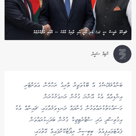
ޗައިނާގެ ރައީސް ޝީ (މ) އަދި މޯދީ އާއި ތާރިގް އާއެކު -- އޭއައި އުފެއްދުމެއް
ނާޒިމާ ސައީދު
ބަންގްލަދޭޝްގެ އާ ބޮޑުވަޒީރު ތާރިގު ރަހްމާން، އަވަށްޓެރި
އިންޑިއާއާ އެކު އޮންނަ ގުޅުން ރަނގަޅުކުރަން
މަސައްކަތްކުރައްވަމުން ގެންދަވާ ދަނޑިވަޅެއްގައި، ޗައިނާއާ އެކު
އިގުތިސާދީ އަދި ސްޓްރެޓީޖިކް ގުޅުން ބަދަހިކުރައްވަން
ފައްޓަވައިފިއެވެ. ބީބީސީން ރިޕޯޓުކޮށްފައިވާ ގޮތުގައި،