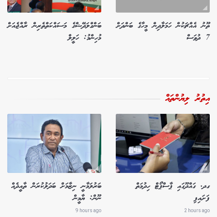
ތޫނު އެއްޗަކުން ހަމަލާދިން މީހާގެ ބަންދަށް
ބަންގްލަދޭޝްގެ މަސައްކަތްތެރިން ރާއްޖެއަށް
7 ދުވަސް
މުހިންމު: ހަލީލް
އިތުރު ލިޔުންތައް
ގދ. ގައްދޫގައި ޕާސްޕޯޓް ހިދުމަތް
ބަރުލަމާނީ ނިޒާމަށް ބަދަލުކުރަން ތާއީދެއް
ފަށައިފި
ނޫން: ޔާމީން
9 hours ago
2 hours ago