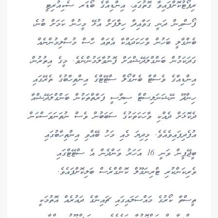
ރިޕޯޓުކޮށްފައިވާ ގޮތުގައި، އިންޑިއާގެ ބޯޑަރ ސެކިއުރިޓީ
ފޯސްއިން ދަނީ ގަވާއިދާ ހިލާފަށް އުޅޭ މީހުން ކަމަށް ބުނެ،
ބެންގާލީ ބަހުން ވާހަކަދައްކާ އެތައް ހާސް މުސްލިމުންނެއް
ގަދަކަމުން ބަންގްލަދޭޝްއަށް ފޮނުވާލަމުންނެވެ. މީގެ އިތުރުން،
އިންޑިއާގެ ވެސްޓް ބެންގޯލް ސްޓޭޓްގެ އިންތިހާބުގެ ތެރޭގައި
ހިންދޫ ނޭޝަނަލިސްޓް ސިޔާސީ ފަރާތްތަކުން ބަންގްލަދޭޝްއާ
ދެކޮޅަށް ދެއްކި ވާހަކަތަކުގެ ސަބަބުން ވެސް ނުތަނަވަސްކަން
އުފެދިފައިވެއެވެ. މިދިޔަ މެއި މަހު ބޭއްވި އިންތިހާބުގައި
ބީޖޭޕީން ވަނީ 16 އަހަރު ވަންދެން އެ ސްޓޭޓްގައި
ވެރިކަންކުރި ޓްރިނަމޫލް ކޮންގްރެސް ބަލިކޮށްފައެވެ.
ތީސްތާ ކޯރުގެ މައްސަލައިގައި ޗައިނާގެ ދައުރެއް އޮތުމަކީ