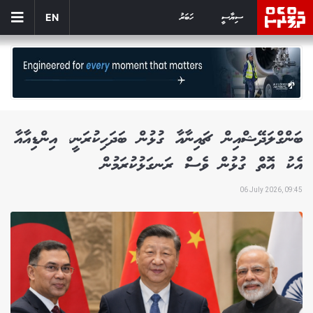
ސިޔާސީ
ހަބަރު
EN
ބަންގްލަދޭޝްއިން ޗައިނާއާ ގުޅުން ބަދަހިކުރަނީ، އިންޑިއާއާ
އެކު އޮތް ގުޅުން ވެސް ރަނގަޅުކުރަމުން
06 July 2026, 09:45