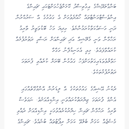
ބަންގްލަދޭޝްގެ އިގުތިސާދު ކޮޅަށްޖެހުމަށްޓަކައި ޗައިނާގެ
އިންވެސްޓްމަންޓްތައް ހޯއްދެވުމަށް އެ ގައުމުގެ އާ ސަރުކާރުން
ދަނީ މަސައްކަތްކުރަމުންނެވެ. މިދިޔަ މަހު ބޮޑުވަޒީރު ތާރިގު
ރަހްމާން ވަނީ މެލޭޝިއާ އަދި ޗައިނާއަށް ރަސްމީ ދަތުރުފުޅެއް
ކުރައްވާފައެވެ. މިއީ އެމަނިކުފާނު މަގާމާ
ހަވާލުވެވަޑައިގަތުމަށްފަހު ގައުމުން ބޭރަށް ކުރެއްވި ފުރަތަމަ
ދަތުރުފުޅުތަކެވެ.
ދެކުނު އޭޝިއާގެ ގައުމުތަކުގެ އާ ލީޑަރުން އާންމުގޮތެއްގައި
އެންމެ ފުރަތަމަ ޒިޔާރަތްކުރައްވަނީ އިންޑިއާއަށެވެ. ނަމަވެސް
ތާރިގު ރަހްމާން ޗައިނާ ހިޔާރުކުރެއްވުމަކީ އިންޑިއާއަށް ދެއްވި
މެސެޖެއް ކަމަށް ބެލެވޭ ކަމަށް ރިޕޯޓުތައް ބުނެއެވެ. ޗައިނާގެ