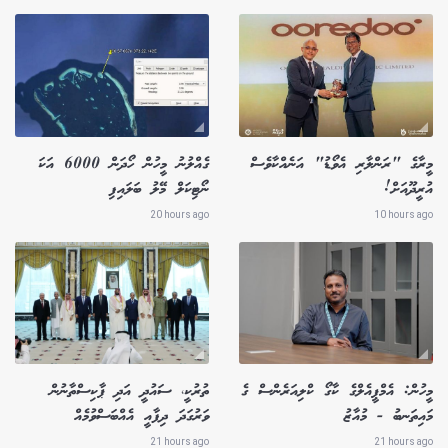
މީރާގެ "ރަންލާރި އެވޯޑު" އަނެއްކާވެސް
ގެއްލުނު މީހުން ހޯދަން 6000 އަކަ
އުރީދޫއަށް!
ނޯޓިކަލް މޭލު ބަލައިފި
20 hours ago
10 hours ago
މީހުން: އެމްޕީއެލްގެ ކާގޯ ކްލިއަރެންސް ގެ
ތުރުކީ، ސައުދީ އަދި ޕާކިސްތާނުން
މައިތަނބު - މުއާޒު
ވަރުގަދަ ދިފާއީ އެއްބަސްވުމެއް
21 hours ago
21 hours ago