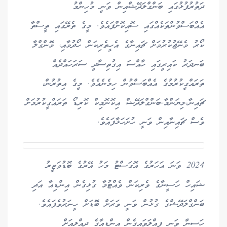
ދަތުރުފުޅުގައި ބަންގްލަދޭޝްއިން ވަނީ މުހިންމު
އެއްބަސްވުންތަކެއްގައި ސޮއިކޮށްފައެވެ. މީގެ ތެރޭގައި ތީސްތާ
ކޯރު މެނޭޖުކުރުމަށް ޗައިނާގެ އެހީތެރިކަން ހޯދުމާއި، މޮންގްލާ
ބަނދަރު ކައިރީގައި ހާއްސަ އިގުތިސާދީ ސަރަހައްދެއް
ތަރައްގީކުރުމުގެ އެއްބަސްވުން ހިމެނެއެވެ. މީގެ އިތުރުން،
ޗައިނާ-މިޔަންމާ-ބަންގްލަދޭޝް އިކޮނޮމިކް ކޮރިޑޯ ތަރައްގީކުރުމަށް
ވެސް ޗައިނާއިން ވަނީ ހުށަހަޅާފައެވެ.
2024 ވަނަ އަހަރުގެ އޮގަސްޓު މަހު އޭރުގެ ބޮޑުވަޒީރު
ޝައިހް ހަސީނާގެ ވެރިކަން ވެއްޓުމާ ގުޅިގެން އިންޑިއާ އަދި
ބަންގްލަދޭޝްގެ ގުޅުން ވަނީ ވަރަށް ބޮޑަށް ހީނަރުވެފައެވެ.
ހަސީނާ ވަނީ ފިއްލަވައިގެން އިންޑިއާގެ ދިއްލީއަށް