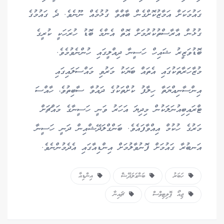
ގައުމަކަށް އަމާޒުކޮށްގެން ބާއްވާ ގުޅުމެއް ނޫނެވެ. ދެ ގައުމުގެ
ގުޅުން އާރާސްތުކުރުމަށް އޮތް އެންމެ ބޮޑު ހުރަހަކީ ކުރީގެ
ބޮޑުވަޒީރު ޝައިހް ހަސީނާ ދިއްލީގައި ހުންނެވުމެވެ.
މުޒާހަރާތަކުގައި އެތައް ބަޔަކު މަރުވި މައްސަލައިގައި
އިންސާނިއްޔަތާ ހިލާފު ކުށްތަކުގެ ދައުވާ ސާބިތުވެ، ހާއްސަ
ޓްރައިބިއުނަލަކުން މިދިޔަ އަހަރު ވަނީ ހަސީނާގެ މައްޗަށް
މަރުގެ ހުކުމް އިއްވާފައެވެ. ބަންގްލަދޭޝްއިން ދަނީ ހަސީނާ
އަނބުރާ ގައުމަށް ފޮނުވާލުމަށް އިންޑިއާގައި އެދެމުންނެވެ.
ހަބަރު
ބަންގަލަދޭޝް
އިންޑިއާ
ޖިއޯ ޕޮލިޓިވްސް
ޗައިނާ