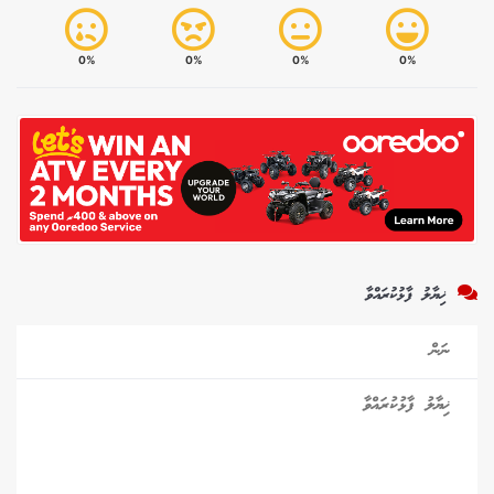
0%
0%
0%
0%
ޚިޔާލު ފާޅުކުރައްވާ