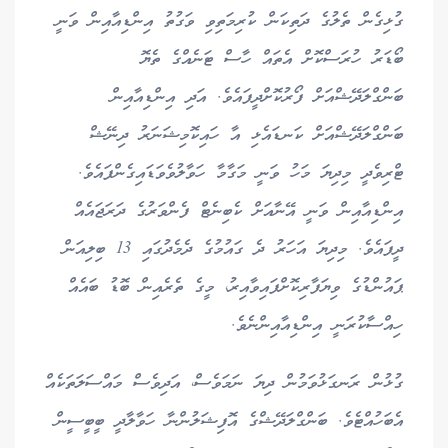
ގުޅިގެން ތެލުގެ ދަތިކަން ކުރިމަތިވި ވަގުތު އިންޑިއާއިން ވަނީ
ބޯޑަރު ހުރަސްކޮށް އެތައް ހާސް ޓަނެއްގެ ތެޔޮ
ބަންގްލަދޭޝްއަށް ފޯރުކޮށްދީފައެވެ. އަދި އިންޑިއާއިން
ބަންގްލަދޭޝްއަށް ކަނޑައެޅި އާ ހައިކޮމިޝަނަރު ދިނޭޝް
ޓްރިވެދީ މިދިޔަ މަހު ވަނީ މަގާމާ ހަވާލުވެވަޑައިގެންފައެވެ.
އިންޑިއާއިން ވަނީ އޭނާއަށް ކެބިނެޓް ފެންވަރުގެ ދަރަޖައެއް
ދީފައެވެ. މިދިޔަ އަހަރު ދެ ގައުމުގެ ދެމެދުގައި 13 ބިލިއަން
ޕައުންޑުގެ ވިޔަފާރިކޮށްފައިވާއިރު، މީގެ ތެރެއިން ބޮޑު ބައެއް
ހިއްސާކުރަނީ އިންޑިއާއިންނެވެ.
ގުޅުން ރަނގަޅުވަމުން ދިޔަ ނަމަވެސް، އަދިވެސް މައްސަލަތަކެއް
އެބަހުއްޓެވެ. ބަންގްލަދޭޝްގެ އޮފިޝަލުންނާ ހަވާލާދީ ބީބީސީން