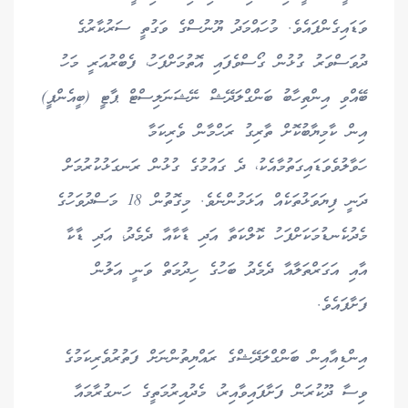
ވަޑައިގެންފައެވެ. މުހައްމަދު ޔޫނުސްގެ ވަގުތީ ސަރުކާރުގެ
ދުވަސްވަރު ގުޅުން ގޯސްވެފައި އޮތުމަށްފަހު، ފެބްރުއަރީ މަހު
ބޭއްވި އިންތިހާބު ބަންގްލަދޭޝް ނޭޝަނަލިސްޓް ޕާޓީ (ބީއެންޕީ)
އިން ކާމިޔާބުކޮށް ތާރިގު ރަހްމާން ވެރިކަމާ
ހަވާލުވެވަޑައިގަތުމާއެކު، ދެ ގައުމުގެ ގުޅުން ރަނގަޅުކުރުމަށް
ދަނީ ފިޔަވަޅުތަކެއް އަޅަމުންނެވެ. މިގޮތުން 18 މަސްދުވަހުގެ
މެދުކެނޑުމަކަށްފަހު ކޮލްކަތާ އަދި ޑާކާއާ ދެމެދު، އަދި ޑާކާ
އާއި އަގަރްތަލާއާ ދެމެދު ބަހުގެ ހިދުމަތް ވަނީ އަލުން
ފަށާފައެވެ.
އިންޑިއާއިން ބަންގްލަދޭޝްގެ ރައްޔިތުންނަށް ފަތުރުވެރިކަމުގެ
ވިސާ ދޫކުރަން ފަށާފައިވާއިރު، މެދުއިރުމަތީގެ ހަނގުރާމައާ