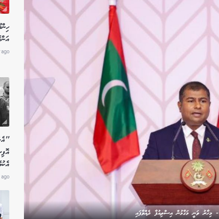
ހިން
އަންހ
r ago
"އެން
އޮފި
އެކު
 ago
 މިހާރު ވަނީ މަގާމުން އިސްތިއުފާ ދެއްވާފައި