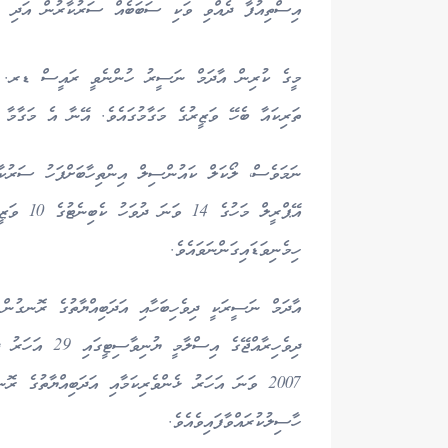
އިސްތިއުފާ ދެއްވި ވަކި ސަބަބެއް ސަރުކާރުން އަދި ހާމ
މީގެ ކުރިން އާދަމް ނަސީރު ހުންނެވީ ރައީސް ޑރ. މުހަ
ތަރިކައާ ބެހޭ ވަޒީރުގެ މަގާމުގައެވެ. އޭނާ އެ މަގާމާ ހަވާލުވެވަޑައިގަތީ 7
ނަމަވެސް، ލޯކަލް ކައުންސިލް އިންތިހާބަށްފަހު ސަރުކާރ
އޭޕްރީލް
ހިމެނިވަޑައިގަންނަވައެވެ.
އާދަމް ނަސީރަކީ ދިވެހިބަހާއި އަދަބިއްޔާތުގެ ރޮނގުން 
ދިވެހިރާއްޖޭގެ 
2007 ވަނަ އަހަރު ޅެންވެރިކަމާއި އަދަބިއްޔާތުގެ 
ހާސިލުކުރައްވާފައިވެއެވެ.