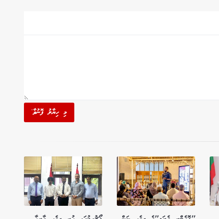
މި ހިޔާލު ފޮނުވާ'