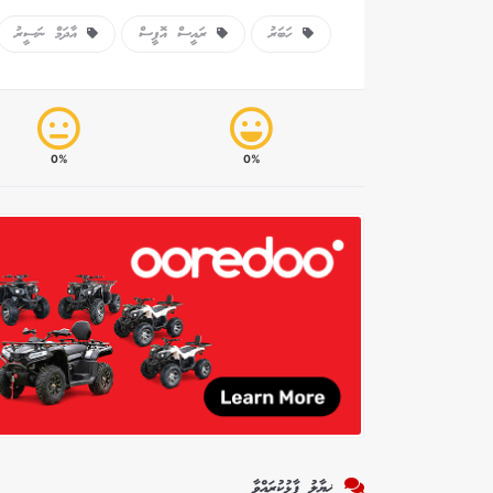
ހަބަރު
ރައީސް އޮފީސް
އާދަމް ނަސީރު
0%
0%
ޚިޔާލު ފާޅުކުރައްވާ