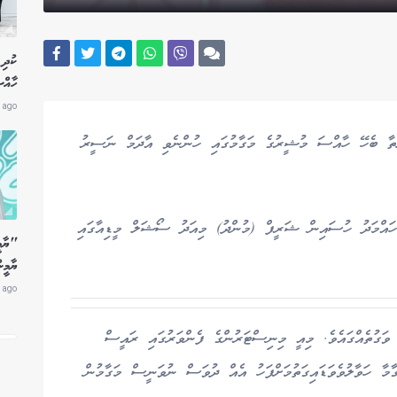
ކުދި 
ހާއް
 ago
ްޔަތާ ބެހޭ ހާއްސަ މުޝީރުގެ މަގާމުގައި ހުންނެވި އާދަމް ނަސީރު
ުހައްމަދު ހުސައިން ޝަރީފް (މުންދު) މިއަދު ސޯޝަލް މީޑިއާގައި
"ޔާމީ
ޔާމީނ
 ago
ވަގުތެއްގައެވެ. މިއީ މިނިސްޓަރުންގެ ފެންވަރުގައި ރައީސް
ާމާ ހަވާލުވެވަޑައިގަތުމަށްފަހު އެއް ދުވަސް ނުވަނީސް މަގާމުން