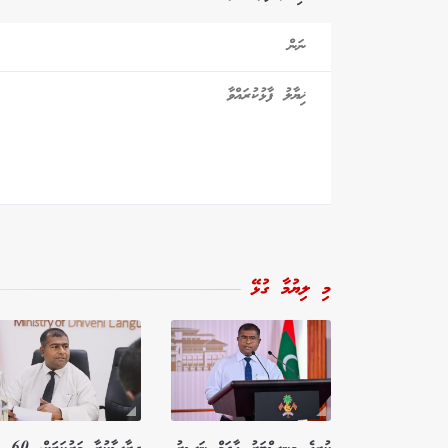
މި ލިޔުމާ ގުޅޭ