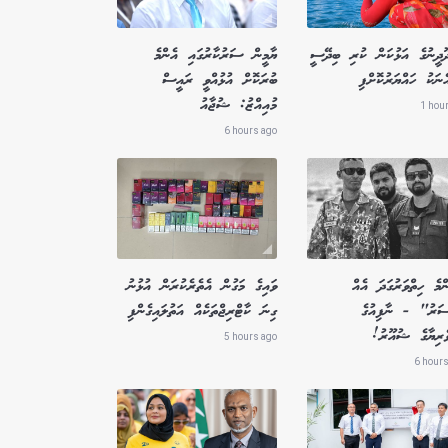
ދޫދީނުގެ އަޅުކަން ކުރި ބިދޭސީ
ޔާމީން ސަރުކާރުގައި އެންމެ
ެނަކު ހައްޔަރުކޮށްފި
ބުރަކޮށް އުޅުއްވީ ރައީސް
މުއިއްޒު: ޝުޖާއު
1 hou
6 hours ago
މެ ހިތްވަރުގަދަ އެއް
ވައިގެ މަގުން އެތެރެކުރަން އުޅުނު
ސަރު" - ނާފިއުގެ
ގިނަ ކާޓްރިޖްތަކެއް އަތުލައިގެންފި
ވެރިޔާގެ ޝުއޫރު!
5 hours ago
6 hours