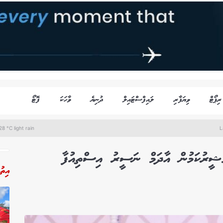
ރިޕޯޓް
ވިޔަފާރި
ލައިފްސްޓައިލް
ދުނިޔެ
ވާހަކަ
ފޮޓޯ
8 °C light rain
L
މުޝީރުކަމުން އާދަމް ނަސީރު އިސްތިއުފާ
އިތު