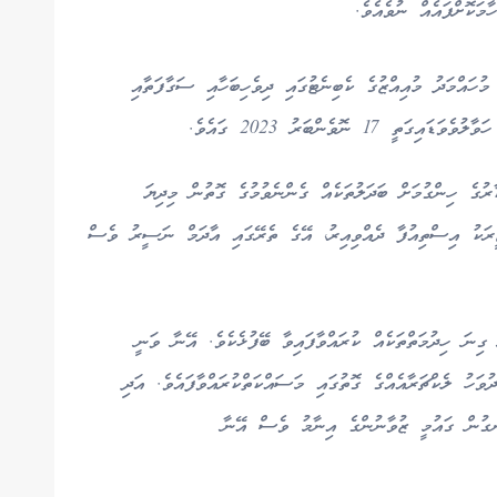
ަކޮށްފައެއް ނުވެއެވެ.
އްމަދު މުއިއްޒުގެ ކެބިނެޓުގައި ދިވެހިބަހާއި ސަގާފަތާއި
1 ނޮވެންބަރު 2023 ގައެވެ.
ުގެ ހިންގުމަށް ބަދަލުތަކެއް ގެންނެވުމުގެ ގޮތުން މިދިޔަ
 މަހުގެ 14 ވަނަ ދުވަހު ކެބިނެޓުގެ 10 ވަޒީރަކު އިސްތިއުފާ ދެއްވިއިރު، އޭގެ ތެރޭގައި އާދަމް ނަސީރު ވެސް
ގިނަ ހިދުމަތްތަކެއް ކުރައްވާފައިވާ ބޭފުޅެކެވެ. އޭނާ ވަނީ
އިސްލާމީ ޔުނިވާސިޓީގައި 29 އަހަރު ދުވަހު ލެކްޗަރާއެއްގެ ގޮތުގައި މަސައްކަތްކުރައްވާފައެވެ. އަދި
ރޮނގުން ގައުމީ ޒުވާނުންގެ އިނާމު ވެސް އޭނާ