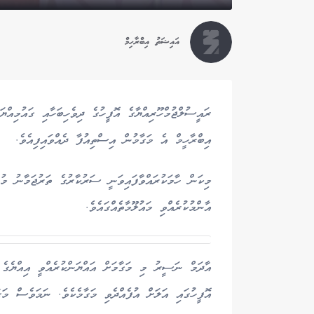
އައިޝަތު އިބްރާހިމް
ރައީސުލްޖުމްހޫރިއްޔާގެ އޮފީހުގެ ދިވެހިބަހާއި ގައުމިއ
އިބްރާހީމް އެ މަގާމުން އިސްތިއުފާ ދެއްވައިފިއެވެ.
މިކަން ހާމަކުރައްވާފައިވަނީ ސަރުކާރުގެ ތަރުޖަމާނު މ
އާންމުކުރެއްވި މައުލޫމާތެއްގައެވެ.
އާދަމް ނަސީރު މި މަގާމަށް އައްޔަންކުރެއްވީ އިއްޔެގެ 
އޮފީހުގައި އަލަށް އުފެއްދެވި މަގާމެކެވެ. ނަމަވެސް މަގ