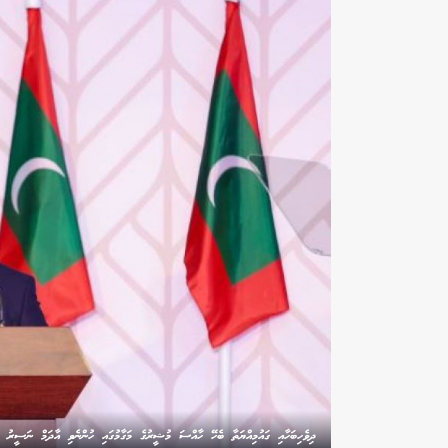
ދިވެހިބަހާއި ގައުމިއްޔަތާ ބެހޭ ހާއްސަ މުޝީރުގެ މަގާމުގައި ހުންނެވި އާދަމް ނަސީރު -