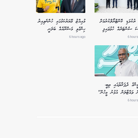
ރުކުމަޑި ކޮންޓްރޯލްކުރުމަށް
މުއިއްޒު މޭޔަރުކަމުގައި ހުންނެވިއިރު
ސަ ސެންޓަރެއް ހުޅުވައިފި
ހިންގެވި މަޝްރޫއެއް ބަލަނީ
6 hours ago
6 hours
ންގެ ދެފަރާތުގައި ތިބީ،
ް ވައްޓާލަން އުޅުނު މީހުން"
6 hours