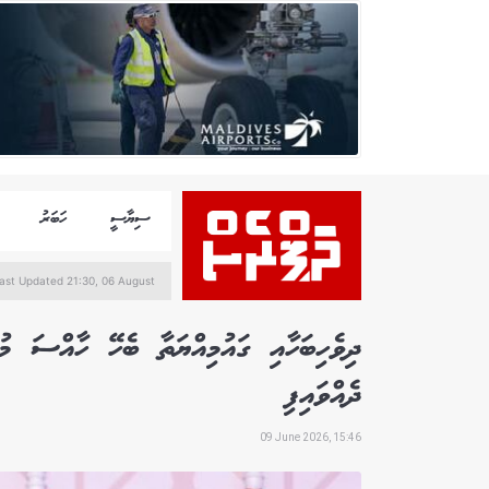
ސިޔާސީ
ހަބަރު
ast Updated 21:30, 06 August
ދިވެހިބަހާއި ގައުމިއްޔަތާ ބެހޭ ހާއްސަ 
ދެއްވައިފި
09 June 2026, 15:46