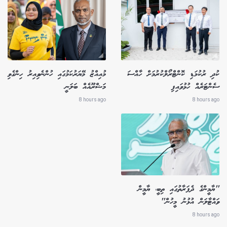
ކުދި ރުކުމަޑި ކޮންޓްރޯލްކުރުމަށް ހާއްސަ
މުއިއްޒު މޭޔަރުކަމުގައި ހުންނެވިއިރު ހިންގެވި
ސެންޓަރެއް ހުޅުވައިފި
މަޝްރޫއެއް ބަލަނީ
8 hours ago
8 hours ago
"ޔާމީންގެ ދެފަރާތުގައި ތިބީ، ޔާމީން
ވައްޓާލަން އުޅުނު މީހުން"
8 hours ago