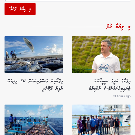
މި ހިޔާލު ފޮނުވާ'
މި ލިޔުމާ ގުޅޭ
މިފްކޯގެ ކުރީގެ ސީއީއޯއަށް
މިފްކޯއިން މަސްވެރިންނަށް 50 މިލިއަން
ޓްރައިބިއުނަލުންވެސް ނާކާމިޔާބު
ރުފިޔާ ދޫކޮށްފި
13 hours ago