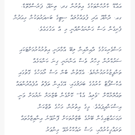
އައްޑޫ ކާރުހާނާތަކުގެ އިތުރުން ގދ. ތިނަދޫ، ފަރެސްމާތޮޑާ،
ގއ. ދާންދޫ އަދި ފުވައްމުލައް ސިޓީގެ ބަނދަރުތަކުން މިއަދުން
ފެށިގެން މަސް ގަންނަމުންދާނީ މި އާ އަގުގައެވެ.
މަސްވެރިކަމުގެ ދާއިރާއިން ލިބޭ އާމްދަނީ އިތުރުކުރުމަށްޓަކައި
ސަރުކާރުން މިހާރު ވެސް އަންނަނީ ގިނަ ކަންކަމެއް
ތަންފީޒުކުރަމުންނެވެ. އެގޮތުން، ބާނާ މަސް ރޯމަހުގެ ގޮތުގައި
އެކްސްޕޯޓް ކުރުމުގެ ބަދަލުގައި، އޭގެއިން ތަފާތު އުފެއްދުންތައް
ތައްޔާރުކޮށް "ވެލިއު އެޑް" ކޮށްގެން ބާޒާރަށް ނެރުމަށް ވަނީ
އިސްކަންދީފައެވެ. މީގެ އިތުރުން، މަހުގެ ތާޒާކަން
ދަމަހައްޓައިގެން ބޭރުގެ ބާޒާރުތަކަށް ފޮނުވޭނެ އިންތިޒާމުތައް
ތަރައްގީކުރުމާއި، މަސް ރައްކާކުރެވޭ މިންވަރު