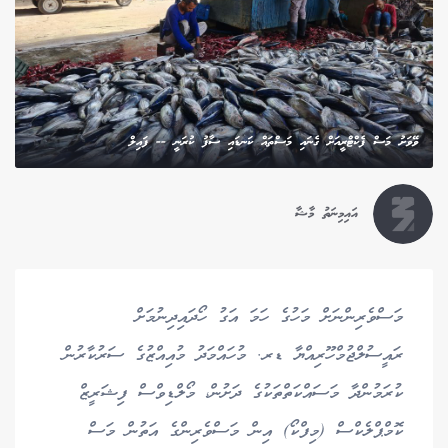
ވޭވަށު މަސް ފެކްޓްރީއަށް ގެނައި މަސްތައް ކަނޑައި ސާފު ކުރަނީ -- ފައިލް
އައިމިނަތު މާޝާ
މަސްވެރިންނަށް މަހުގެ ހަމަ އަގު ހޯދައިދިނުމަށް
ރައީސުލްޖުމްހޫރިއްޔާ ޑރ. މުހައްމަދު މުއިއްޒުގެ ސަރުކާރުން
ކުރަމުންދާ މަސައްކަތްތަކުގެ ދަށުން، މޯލްޑިވްސް ފިޝަރީޒް
ކޮމްޕްލެކްސް (މިފްކޯ) އިން މަސްވެރިންގެ އަތުން މަސް