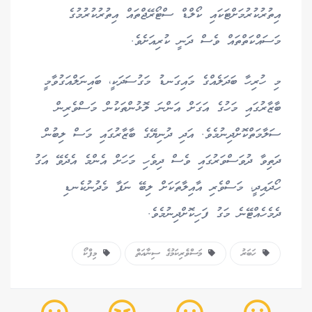
އިތުރުކުރުމަށްޓަކައި ކޯލްޑް ސްޓޯރޭޖްތައް އިތުރުކުރުމުގެ
މަސައްކަތްތައް ވެސް ދަނީ ކުރިއަށެވެ.
މި ހުރިހާ ބަދަލެއްގެ މައިގަނޑު މަގުސަދަކީ، ބައިނަލްއަގުވާމީ
ބާޒާރުގައި މަހުގެ އަގަށް އަންނަ ލޮޅުންތަކުން މަސްވެރިން
ސަލާމަތްކޮށްދިނުމެވެ. އަދި ދުނިޔޭގެ ބާޒާރުގައި މަސް ލިބުން
ދަތިވާ ދުވަސްވަރުގައި ވެސް ދިވެހި މަހަށް އެންމެ އެދެވޭ އަގު
ހޯދައިދީ، މަސްވެރި އާއިލާތަކަށް ލިބޭ ނަފާ މެދުނުކެނޑި
ދެމެހެއްޓޭނެ މަގު ފަހިކޮށްދިނުމެވެ.
ހަބަރު
މަސްވެރިކަމުގެ ސިނާއަތް
މިފްކޯ