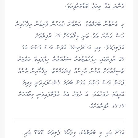
ގަންނަ އަގު މިއަދު ބޮޑުކޮށްފިއެވެ.
މި ގެނެވުނު ބަދަލާއެކު، އަންގާރަ ދުވަހުން ފެށިގެން މިފްކޯއިން
މަސް ގަންނަ އަގު ވަނީ ކިލޯއަކަށް 20 ރުފިޔާއަށް
އުފުލިފައެވެ. މިއީ މަސްވެރިންގެ އަތުން މަސް ގަންނަ އަގު
20 ރުފިޔާގައި ހިފެހެއްޓުމަށް ސަރުކާރުން ހިފާފައިވާ އަމާޒަށް
ވާސިލުވުމަށް އެޅުނު މުހިންމު ފިޔަވަޅެކެވެ. މިފްކޯއިން އެންމެ
ފަހުން މަސް ގަންނަ އަގަށް ބަދަލު ގެނެސްފައިވަނީ މިދިޔަ
އާދީއްތަ ދުވަހުއެވެ. އެ ދުވަހު އަގު އުފުލާފައިވަނީ ކިލޯއަކަށް
18.50 ރުފިޔާއަށެވެ.
އަގަށް އައި މި ބަދަލާއެކު، މިފްކޯގެ ފެލިވަރު، ކޫއްޑޫ އަދި