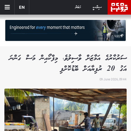
ސިޔާސީ
ހަބަރު
EN
ސަރުކާރުގެ އަމާޒަށް ވާސިލުވެ، މިފްކޯއިން މަސް ގަންނަ
އަގު 20 ރުފިޔާއަށް ބޮޑުކޮށްފި
09 June 2026, 09:44