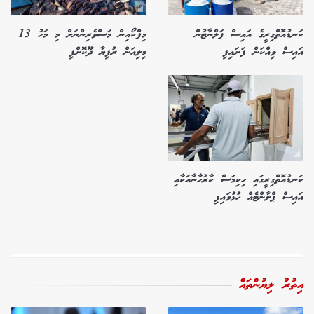
ކަނޑުއޮތްގިރީގެ އައިސް ޕަލްނާޓުން
މިފްކޯއިން މަސްވެރިންނަށް މި މަހު 13
އައިސް ވިއްކަން ފަށައިފި
މިލިއަން ރުފިޔާ ދޫކޮށްފި
ކަނޑުއޮތްގިރީގައި ހިކިމަސް ކާރުހާނާއަކާއި
އައިސް ޕްލާންޓެއް ހުޅުވައިފި
އިތުރު ލިޔުންތައް