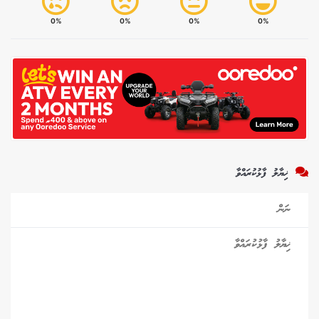
0%
0%
0%
0%
ޚިޔާލު ފާޅުކުރައްވާ