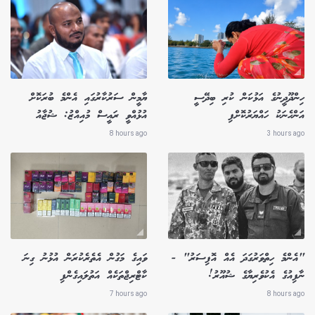
ހިންދޫދީނުގެ އަޅުކަން ކުރި ބިދޭސީ
ޔާމީން ސަރުކާރުގައި އެންމެ ބުރަކޮށް
އަންހެނަކު ހައްޔަރުކޮށްފި
އުޅުއްވީ ރައީސް މުއިއްޒު: ޝުޖާއު
8 hours ago
3 hours ago
"އެންމެ ހިތްވަރުގަދަ އެއް އޮފިސަރު" -
ވައިގެ މަގުން އެތެރެކުރަން އުޅުނު ގިނަ
ނާފިއުގެ އެކުވެރިޔާގެ ޝުއޫރު!
ކާޓްރިޖްތަކެއް އަތުލައިގެންފި
7 hours ago
8 hours ago