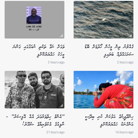
ގެއްލުނު ތިން މީހުން ހޯދުމަށް ބޮޑު
ވަގަށް ނަގާ ތަކެތި ނުއަގުގައި ގަންނަ
ސަރަހައްދެއް ބަލައިފި
މީހަކު ހައްޔަރުކޮށްފި
3 hours ago
2 hours ago
ހިންދޫދީނުގެ އަޅުކަން ކުރި ބިދޭސީ
"އެންމެ ހިތްވަރުގަދަ އެއް އޮފިސަރު" -
އަންހެނަކު ހައްޔަރުކޮށްފި
ނާފިއުގެ އެކުވެރިޔާގެ ޝުއޫރު!
21 hours ago
16 hours ago