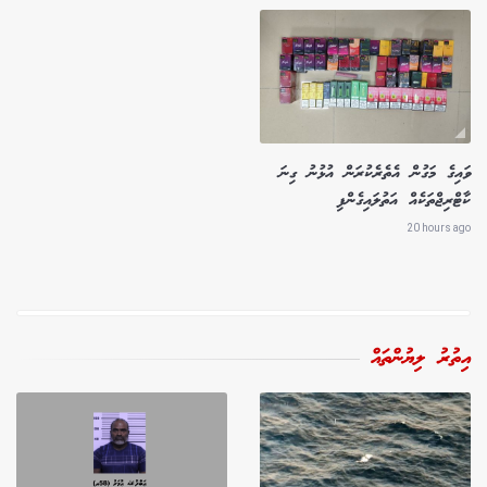
ވައިގެ މަގުން އެތެރެކުރަން އުޅުނު ގިނަ
ކާޓްރިޖްތަކެއް އަތުލައިގެންފި
20 hours ago
އިތުރު ލިޔުންތައް