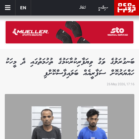
ސިޔާސީ
ހަބަރު
EN
ބަނގުރަލުގެ ވަގު ވިޔަފާރިކުރާކަމުގެ ތުހުމަތުގައި ދެ މީހަކު
ހައްޔަރުކޮށް ސަފާރީއެއް ބަލައިފާސްކޮށްފި
26 May 2026, 17:16