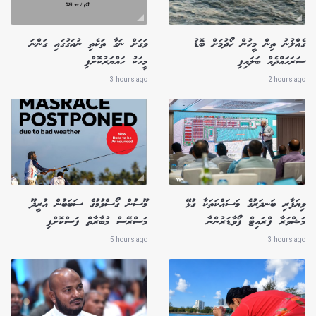
ގެއްލުނު ތިން މީހުން ހޯދުމަށް ބޮޑު
ވަގަށް ނަގާ ތަކެތި ނުއަގުގައި ގަންނަ
ސަރަހައްދެއް ބަލައިފި
މީހަކު ހައްޔަރުކޮށްފި
3 hours ago
2 hours ago
ވިޔަފާރި ބަނދަރުގެ މަސައްކަތަކާ ގުޅޭ
މޫސުން ގޯސްވުމުގެ ސަބަބުން އުރީދޫ
މަޝްވަރާ ފްރައިޓް ފޯވާޑަރުންނާ
މަސްރޭސް މުބާރާތް ފަސްކޮށްފި
5 hours ago
3 hours ago