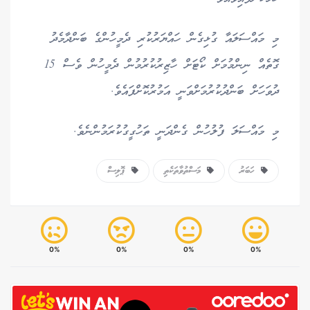
މި މައްސަލައާ ގުޅިގެން ހައްޔަރުކުރި ދެމީހުންގެ ބަންދާމެދު
ގޮތެއް ނިންމުމަށް ކޯޓަށް ހާޒިރުކުރުމުން ދެމީހުން ވެސް 15
ދުވަހަށް ބަންދުކުރުމަށްވަނީ އަމުރުކޮށްފައެވެ.
މި މައްސަލަ ފުލުހުން ގެންދަނީ ތަހުގީގުކުރަމުންނެވެ.
ހަބަރު
މަސްތުވާތަކެތި
ޕޮލިސް
0%
0%
0%
0%