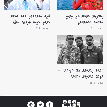
ހިންދޫދީނުގެ އަޅުކަން ކުރި ބިދޭސީ
ޔާމީން ސަރުކާރުގައި އެންމެ ބުރަކޮށް
އަންހެނަކު ހައްޔަރުކޮށްފި
އުޅުއްވީ ރައީސް މުއިއްޒު: ޝުޖާއު
21 hours ago
16 hours ago
"އެންމެ ހިތްވަރުގަދަ އެއް އޮފިސަރު" -
ނާފިއުގެ އެކުވެރިޔާގެ ޝުއޫރު!
21 hours ago