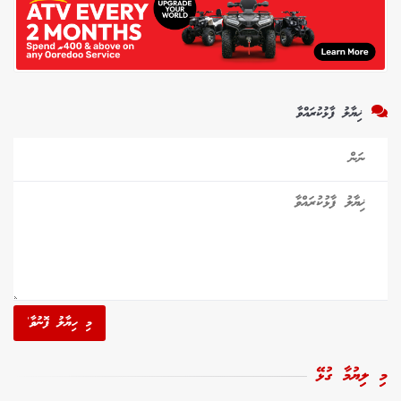
ޚިޔާލު ފާޅުކުރައްވާ
މި ހިޔާލު ފޮނުވާ'
މި ލިޔުމާ ގުޅޭ