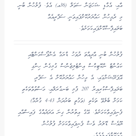
އާއި، އެމްޑީ ޝަހަޖަން ސަވަލް (36އ) އެވެ. ފުލުހުން ބުނީ
މި ދެމީހުން ހައްޔަރުކޮށްފައިވަނީ ސަފާރީއެއް
ބަލައިފާސްކޮށްފައިކަމަށެވެ.
ފުލުހުން ބުނީ އާދީއްތަ ދުވަހު ޑްރަގް އެންފޯސްމަންޓާއި
ކައުންޓާ ނާކޮޓިކްސް އިންޓެލިޖެންސް ގުޅިގެން ހިންގި
އޮޕަރޭޝަންގައި، އެ މީހުން ހައްޔަރުކޮށް އެ ސަފާރީ
ބަލައިފާސްކުރިއިރު 207 ފުޅި ބަނގުރަލާއި، މަސްތުވާތަކެތި
ކަމަށް ބެލެވޭ ތަކެތި (ވަގުތީ ބަރުދަން 4.43 ގުރާމް)
ފެނިފައިވާކަމަށެވެ. އޭގެ އިތުރުން ގިނަ އަދަދެއްގެ ފައިސާއާއި
ޔޫއެސް ޑޮލަރު ވެސް ފެނިފައިވާކަމަށް ފުލުހުން
ހާމަކޮށްފައިވެއެވެ.