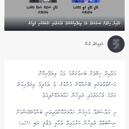
ގަވާއިދާ ހިލާފަށް ބަނގުރަލުގެ ވަގު ވިޔަފާރިކުރާކަމުގެ ތުހުމަތުގައި ހައްޔަރުކުރި ދެމީހުން
އައިމިނަތު މާޝާ
ގަވާއިދާ ހިލާފަށް ބަނގުރަލުގެ ވަގު ވިޔަފާރިކޮށް،
މަސްތުވާތަކެތި ބޭނުންކޮށް ގެންގުޅެ، އެ ތަކެތީގެ ވިޔަފާރިކުރާ
ކަމުގެ ތުހުމަތުގައި ދެމީހުން ހައްޔަރުކޮށްފިއެވެ.
މި މައްސަލައާ ގުޅިގެން ހައްޔަރުކޮށްފައިވަނީ ބަންގްލަދޭޝްއަށް
ނިސްބަތްވާ ދެމީހުން ކަމުގައިވާ އެމްޑީ ފަޒްލީ ރަބީ (25އ)