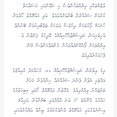
ވުޒާރާތަކާއި އިދާރާތަކުންވެސް މި ނަމޫނާގައި މަސައްކަތް
ކުރުމަށް ސަރުކާރުން ބާރުއަޅުއްވައެވެ. އަދި މައުލޫމާތު ހޯދުމަށް
ހުށަހަޅާ ފޯމުތަކަށް ވީހާވެސް އަވަހަށް ޖަވާބުދިނުމަށް ބޭނުންވާ
އެހީތެރިކަން، ރައީސުލްޖުމްހޫރިއްޔާގެ އޮފީހުގެ ފަރާތުން އެ
އިދާރާތަކަށް ފޯރުކޮށްދެއްވަމުން ގެންދަވާކަންވެސް އޭނާ
ފާހަގަކުރެއްވިއެވެ.
މީގެ އިތުރުން، ރައީސުލްޖުމްހޫރިއްޔާ ޑރ. މުހައްމަދު މުޢިއްޒުގެ
އަމާޒަކީ ދެފުށް ފެންނަ ސަރުކާރެއް ހިންގެވުން ކަމަށް
ތަރުޖަމާނު ވިދާޅުވިއެވެ. އެގޮތުން މައުލޫމާތު ހޯދައި ލިބިގަތުމުގެ
ހައްގުގެ ގާނޫނުގެ 37 ވަނަ މާއްދާގައި ބަޔާންކުރާ، އަމިއްލަ
އިސްނެގުމުގައި މައުލޫމާތު ޢާންމުކުރުމުގެ ޒިންމާ އަދާކުރުމުގައި،