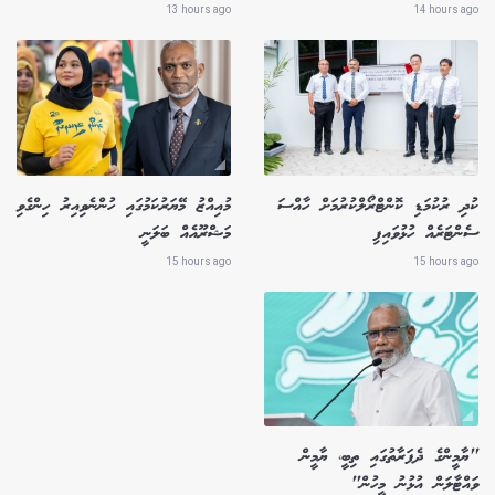
13 hours ago
14 hours ago
ކުދި ރުކުމަޑި ކޮންޓްރޯލްކުރުމަށް ހާއްސަ
މުއިއްޒު މޭޔަރުކަމުގައި ހުންނެވިއިރު ހިންގެވި
ސެންޓަރެއް ހުޅުވައިފި
މަޝްރޫއެއް ބަލަނީ
15 hours ago
15 hours ago
"ޔާމީންގެ ދެފަރާތުގައި ތިބީ، ޔާމީން
ވައްޓާލަން އުޅުނު މީހުން"