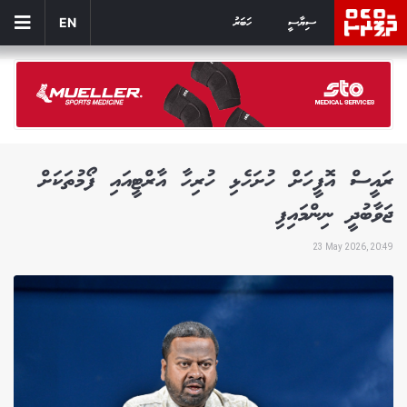
ސިޔާސީ
ހަބަރު
EN
ރައީސް އޮފީހަށް ހުށަހެޅި ހުރިހާ އާރްޓީއައި ފޯމުތަކަށް
ޖަވާބުދީ ނިންމައިފި
23 May 2026, 20:49