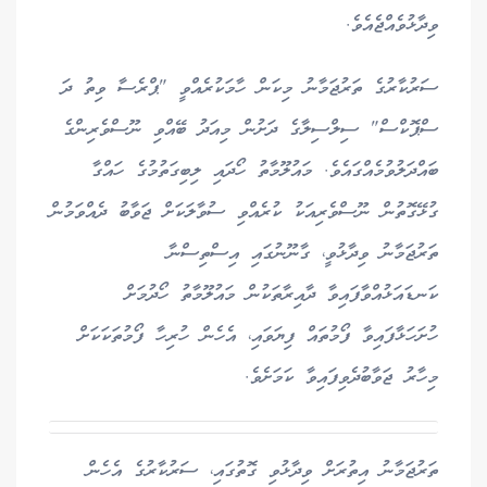
ވިދާޅުވެއްޖެއެވެ.
ސަރުކާރުގެ ތަރުޖަމާނު މިކަން ހާމަކުރެއްވީ "ޕްރެސާ ވިތު ދަ
ސްޕޮކްސް" ސިލްސިލާގެ ދަށުން މިއަދު ބޭއްވި ނޫސްވެރިންގެ
ބައްދަލުވުމެއްގައެވެ. މައުލޫމާތު ހޯދައި ލިބިގަތުމުގެ ހައްގާ
ގުޅޭގޮތުން ނޫސްވެރިއަކު ކުރެއްވި ސުވާލަކަށް ޖަވާބު ދެއްވަމުން
ތަރުޖަމާނު ވިދާޅުވީ، ގާނޫނުގައި އިސްތިސްނާ
ކަނޑައަޅުއްވާފައިވާ ދާއިރާތަކުން މައުލޫމާތު ހޯދުމަށް
ހުށަހަޅާފައިވާ ފޯމުތައް ފިޔަވައި، އެހެން ހުރިހާ ފޯމުތަކަކަށް
މިހާރު ޖަވާބުދެވިފައިވާ ކަމަށެވެ.
ތަރުޖަމާނު އިތުރަށް ވިދާޅުވި ގޮތުގައި، ސަރުކާރުގެ އެހެން