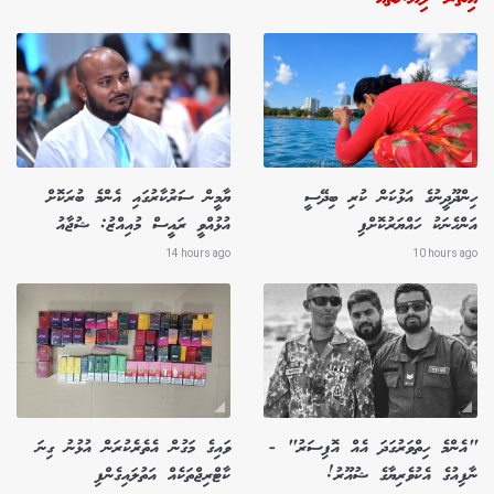
ހިންދޫދީނުގެ އަޅުކަން ކުރި ބިދޭސީ
ޔާމީން ސަރުކާރުގައި އެންމެ ބުރަކޮށް
އަންހެނަކު ހައްޔަރުކޮށްފި
އުޅުއްވީ ރައީސް މުއިއްޒު: ޝުޖާއު
14 hours ago
10 hours ago
"އެންމެ ހިތްވަރުގަދަ އެއް އޮފިސަރު" -
ވައިގެ މަގުން އެތެރެކުރަން އުޅުނު ގިނަ
ނާފިއުގެ އެކުވެރިޔާގެ ޝުއޫރު!
ކާޓްރިޖްތަކެއް އަތުލައިގެންފި