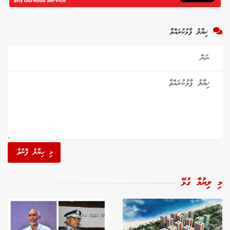
ޚިޔާލު ފާޅުކުރައްވާ
މި ހިޔާލު ފޮނުވާ'
މި ލިޔުމާ ގުޅޭ