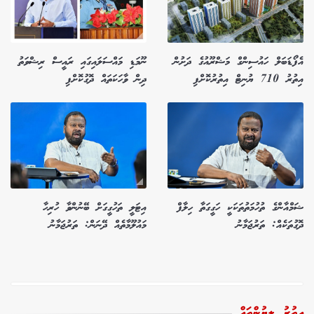
އެފޯޑަބަލް ހައުސިންގް މަޝްރޫއުގެ ދަށުން
ނޫމަޑި މައްސަލައިގައި ރައީސް ރިޝްވަތު
އިތުރު 710 ޔުނިޓް އިތުރުކޮށްފި
ދިން ވާހަކަތައް ދޮގުކޮށްފި
ޝަމްއާންގެ ތުހުމަތުތަކަކީ ހަގީގަތާ ހިލާފް
އިޓަލީ ތަހުގީގަށް ބޭނުންވާ ހުރިހާ
ދޮގުތަކެއް: ތަރުޖަމާނު
މައުލޫމާތެއް ދޭނަން: ތަރުޖަމާނު
އިތުރު ލިޔުންތައް