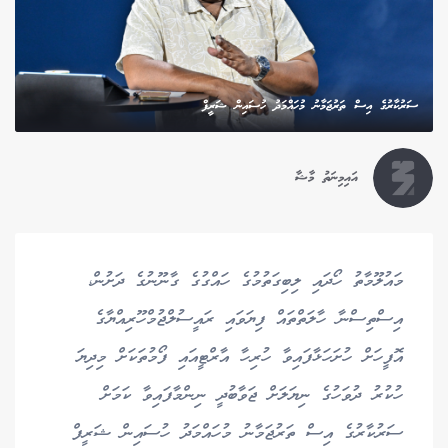
ސަރުކާރުގެ އިސް ތަރުޖަމާނު މުހައްމަދު ހުސައިން ޝަރީފް
އައިމިނަތު މާޝާ
މައުލޫމާތު ހޯދައި ލިބިގަތުމުގެ ހައްގުގެ ގާނޫނުގެ ދަށުން،
އިސްތިސްނާ ހާލަތްތައް ފިޔަވައި ރައީސުލްޖުމްހޫރިއްޔާގެ
އޮފީހަށް ހުށަހަޅާފައިވާ ހުރިހާ އާރްޓީއައި ފޯމުތަކަށް މިދިޔަ
ހުކުރު ދުވަހުގެ ނިޔަލަށް ޖަވާބުދީ ނިންމާފައިވާ ކަމަށް
ސަރުކާރުގެ އިސް ތަރުޖަމާނު މުހައްމަދު ހުސައިން ޝަރީފް