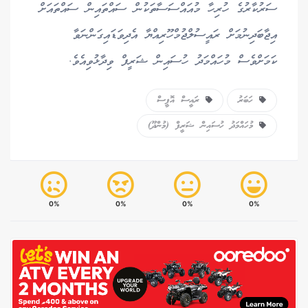
ސަރުކާރުގެ ހުރިހާ މުއައްސަސާތަކުން ސައްތައިން ސައްތައަށް
އިޖާބަދިނުމަށް ރައީސުލްޖުމްހޫރިއްޔާ އެދިވަޑައިގަންނަވާ
ކަމަށްވެސް މުހައްމަދު ހުސައިން ޝަރީފް ވިދާޅުވިއެވެ.
ހަބަރު
ރައީސް އޮފީސް
މުހައްމަދު ހުސައިން ޝަރީފް (މުންދޫ)
0%
0%
0%
0%