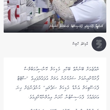
އެސްޓީއޯ ފާމަސީގައި ފާމަސިސްޓެއް މަސައްކަތް ކުރަނިކޮށް
އާމިނަތު ހާލިސާ
ރާއްޖެއަށް ބޭނުންވާ ބޭހާއި މެޑިކަލް ކޮންސިއުމަބްލްސް
ފޯރުކޮށްދިނުމަށް ސަރުކާރުން އަލަށް އުފައްދާފައިވާ "ސްޓޭޓް
ފާމަސޫޓިކަލް އެންޑް މެޑިކަލް ސަޕްލައި" ކުންފުންޏަށް ގިނަ
އަދަދެއްގެ ފާމަސިސްޓުން ހޯދަން އިއުލާންކޮށްފިއެވެ.