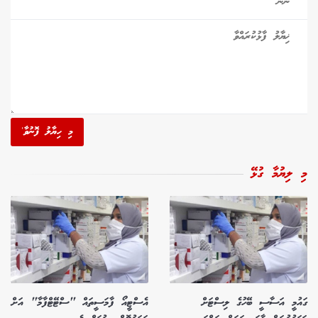
މި ހިޔާލު ފޮނުވާ'
މި ލިޔުމާ ގުޅޭ
ގައުމީ އަސާސީ ބޭހުގެ ލިސްޓަށް
އެސްޓީއޯ ފާމަސީތައް "ސްޓޭޓްފާމާ" އަށް