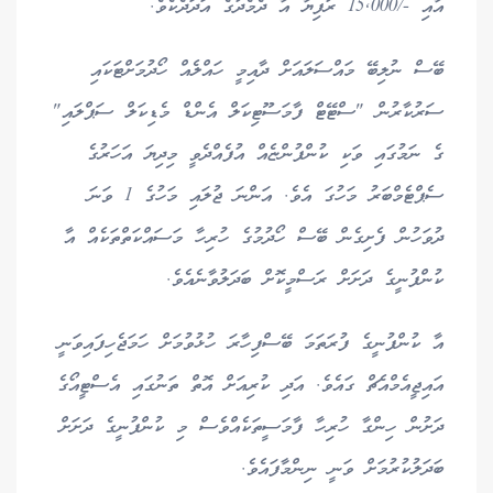
އާއި -/15,000 ރުފިޔާ އާ ދެމެދުގެ އަދަދެކެވެ.
ބޭސް ނުލިބޭ މައްސަލައަށް ދާއިމީ ހައްލެއް ހޯދުމަށްޓަކައި
ސަރުކާރުން "ސްޓޭޓް ފާމަސޫޓިކަލް އެންޑް މެޑިކަލް ސަޕްލައި"
ގެ ނަމުގައި ވަކި ކުންފުންޏެއް އުފެއްދެވީ މިދިޔަ އަހަރުގެ
ސެޕްޓެމްބަރު މަހުގަ އެވެ. އަންނަ ޖުލައި މަހުގެ 1 ވަނަ
ދުވަހުން ފެށިގެން ބޭސް ހޯދުމުގެ ހުރިހާ މަސައްކަތްތަކެއް އާ
ކުންފުނީގެ ދަށަށް ރަސްމީކޮށް ބަދަލުވާނެއެވެ.
އާ ކުންފުނީގެ ފުރަތަމަ ބޭސްފިހާރަ ހުޅުވުމަށް ހަމަޖެހިފައިވަނީ
އައިޖީއެމްއެޗް ގައެވެ. އަދި ކުރިއަށް އޮތް ތަނުގައި އެސްޓީއޯގެ
ދަށުން ހިންގާ ހުރިހާ ފާމަސީތަކެއްވެސް މި ކުންފުނީގެ ދަށަށް
ބަދަލުކުރުމަށް ވަނީ ނިންމާފައެވެ.