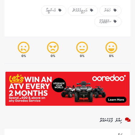
ހަބަރު
އައިޖީއެމްއެޗް
އެސްޓީއޯ
ސްޓޭޓްފާމާ
0%
0%
0%
0%
ޚިޔާލު ފާޅުކުރައްވާ