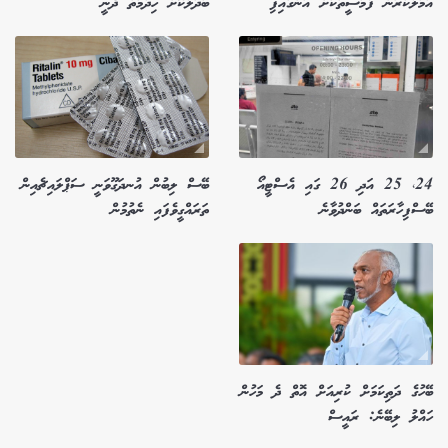
އަމަލުކުރަން ފާމަސީތަކަށް އަންގައިފި
ބަދަލުކޮށް ހިދުމަތް ދެނީ
24، 25 އަދި 26 ގައި އެސްޓީއޯ
ބޭސް ލިބުން އުނދަގޫވަނީ ސަޕްލައިޗެއިން
ބޭސްފިހާރަތައް ބަންދުވާނެ
ތަރައްގީވެފައި ނެތުމުން
ބޭހުގެ ދަތިކަމަށް ކުރިއަށް އޮތް ދެ މަހުން
ހައްލު ލިބޭނެ: ރައީސް