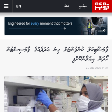
ސިޔާސީ
ހަބަރު
EN
ފާމަސޫޓިކަލް ކުންފުންޏަށް ގިނަ އަދަދެއްގެ ފާމަސިސްޓުން
ހޯދަން އިއުލާންކޮށްފި
20 May 2026, 14:27