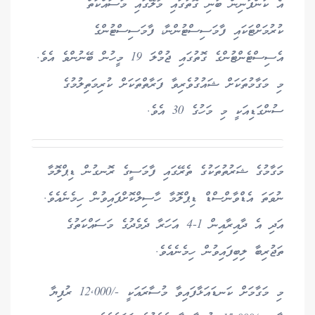
އެ ކުންފުނިން ބުނި ގޮތުގައި މާލޭގައި މަސައްކަތް
ކުރުމަށްޓަކައި ފާމަސިސްޓުންނާ، ފާމަސިސްޓުންގެ
އެސިސްޓެންޓުންގެ ގޮތުގައި ޖުމްލަ 19 މީހުން ބޭނުންވެ އެވެ.
މި މަގާމުތަކަށް ޝައުގުވެރިވާ ފަރާތްތަކަށް ކުރިމަތިލުމުގެ
ސުންގަޑިއަކީ މި މަހުގެ 30 އެވެ.
މަގާމުގެ ޝަރުތުތަކުގެ ތެރޭގައި ފާމަސީގެ ރޮނގުން ޑިޕްލޮމާ
ނުވަތަ އެޑްވާންސްޑް ޑިޕްލޮމާ ހާސިލްކޮށްފައިވުން ހިމެނެއެވެ.
އަދި އެ ދާއިރާއިން 1-4 އަހަރާ ދެމެދުގެ މަސައްކަތުގެ
ތަޖުރިބާ ލިބިފައިވުން ހިމެނެއެވެ.
މި މަގާމަށް ކަނޑައަޅާފައިވާ މުސާރައަކީ -/12,000 ރުފިޔާ