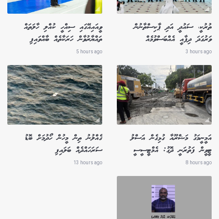
ތުރުކީ، ސައުދީ އަދި ޕާކިސްތާނުން
ވީއައިއޭގައި ސިއްހީ ކުއްލި ހާލަތައް
ވަރުގަދަ ދިފާއީ އެއްބަސްވުމެއް
ތައްޔާރުވާން ހަރަކާތެއް ބާއްވައިފި
5 hours ago
3 hours ago
އަމީނީމަގު މަޝްރޫއާ ގުޅިގެން އަސްލު
ގެއްލުނު ތިން މީހުން ހޯދުމަށް ބޮޑު
ޓީވީން ފަތުރަނީ ދޮގު: އެމްޓީސީސީ
ސަރަހައްދެއް ބަލައިފި
13 hours ago
8 hours ago