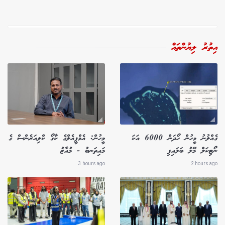
އިތުރު ލިޔުންތައް
ގެއްލުނު މީހުން ހޯދަން 6000 އަކަ
މީހުން: އެމްޕީއެލްގެ ކާގޯ ކްލިއަރެންސް ގެ
ނޯޓިކަލް މޭލު ބަލައިފި
މައިތަނބު - މުއާޒު
3 hours ago
2 hours ago