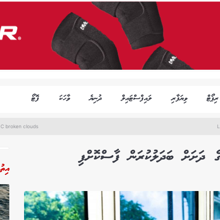
ރިޕޯޓް
ވިޔަފާރި
ލައިފްސްޓައިލް
ދުނިޔެ
ވާހަކަ
ފޮޓޯ
°C broken clouds
L
ެ ދަށަށް ބަދަލުކުރަން ފާސްކޮށްފި
އިތު