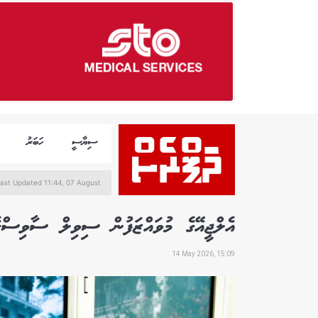
ސިޔާސީ
ހަބަރު
ast Updated 11:44, 07 August
އެލްޖީއޭގެ މުވައްޒަފުން ސިވިލް ސާވިސްގ
14 May 2026, 15:09