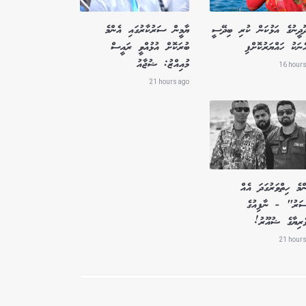
ދޫދީނުގެ އަޅުކަން ކުރި ބިދޭސީ
ޔާމީން ސަރުކާރުގައި އެންމެ
ެނަކު ހައްޔަރުކޮށްފި
ބުރަކޮށް އުޅުއްވީ ރައީސް
މުއިއްޒު: ޝުޖާއު
16 hours
21 hours ago
މެ ހިތްވަރުގަދަ އެއް
ސަރު" - ނާފިއުގެ
ވެރިޔާގެ ޝުއޫރު!
21 hours