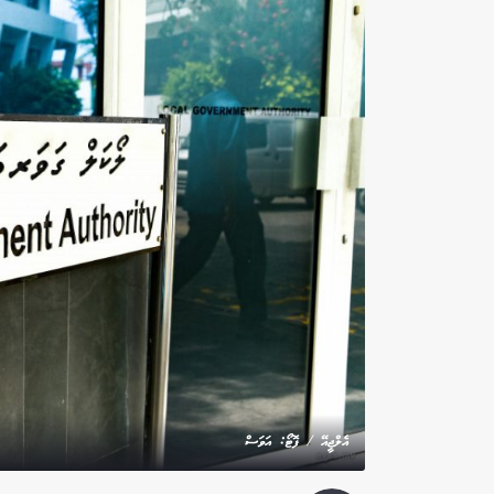
އެލްޖީއޭ / ފޮޓޯ: އަވަސް