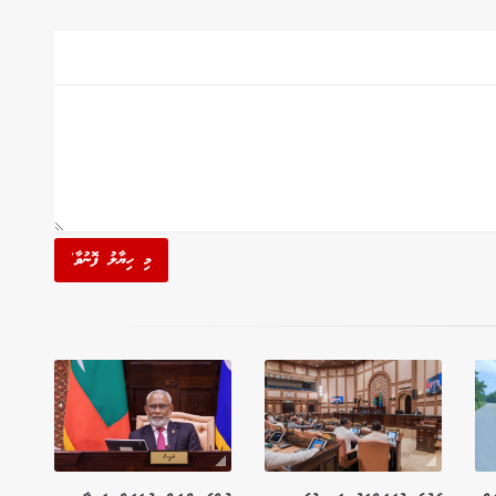
މި ހިޔާލު ފޮނުވާ'