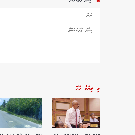
ޚިޔާލު ފާޅުކުރައްވާ
މި ލިޔުމާ ގުޅޭ