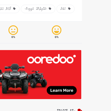
ހަބަރު
ރައްޔިތުންގެ މަޖިލިސް.
ލޯކަލް ގަވަމަ
0%
0%