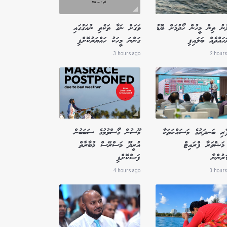
ުނު ތިން މީހުން ހޯދުމަށް ބޮޑު
ވަގަށް ނަގާ ތަކެތި ނުއަގުގައި
ައްދެއް ބަލައިފި
ގަންނަ މީހަކު ހައްޔަރުކޮށްފި
3 hours ago
2 hours
ާރި ބަނދަރުގެ މަސައްކަތަކާ
މޫސުން ގޯސްވުމުގެ ސަބަބުން
މަޝްވަރާ ފްރައިޓް
އުރީދޫ މަސްރޭސް މުބާރާތް
ަރުންނާ
ފަސްކޮށްފި
4 hours ago
3 hours