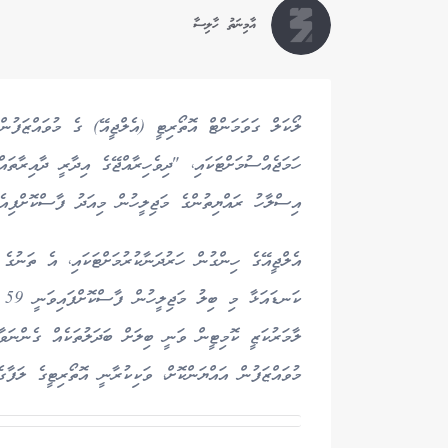
އާމިނަތު ހާލިސާ
ލޯކަލް ގަވަމަންޓް އޮތޯރިޓީ (އެލްޖީއޭ) ގެ މުވައްޒަފު
ހަމަޖެއްސުމަށްޓަކައި، "ދިވެހިރާއްޖޭގެ އިދާރީ ދާއިރާތަ
އިސްލާހު ރައްޔިތުންގެ މަޖިލީހުން މިއަދު ފާސްކޮށްފިއެވ
އެލްޖީއޭގެ ހިންގުން ހަރުދަނާކުރުމަށްޓަކައި، އެ ތަނުގ
ކަ
ލާމަރުކަޒީ ކޮމިޓީން ވަނީ ބިލަށް ބަދަލުތަކެއް ގެންނަވާ
މުވައްޒަފުން އައްޔަންކޮށް، ވަކިކުރާނީ އޮތޯރިޓީގެ ލަ