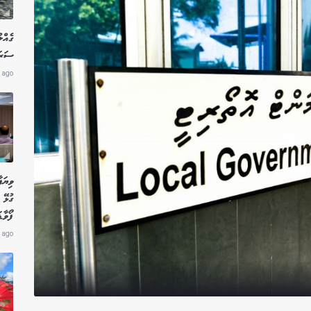
ގެއްލ
ސަރަހ
 ago
ވިޔަފ
ގުޅޭ 
ފޯވާޑ
 ago