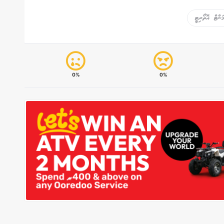
ންޓް އޮތޯރިޓީ
0%
0%