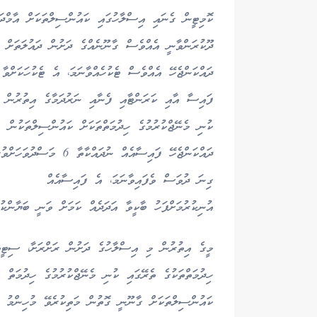
ކޮމިޓީން ގެނައި އިސްލާހުގައި ކައުންސިލްތަކަށް އާމްދަ
ދޫކުރަންވާނީ އެއްވެސް ގާނޫނެއްގެ ދަށުން ދައުލަތަށް
ދައްކަންޖެހޭ އެއްވެސް ޓެކުހެއްވާނަމަ، އެ ޓެކުހަކަށްވާ
ފައިސާ އާއި ކަރަންޓާއި ފެނާއި ނަރުދަމާގެ އިތުރުން
ކުނި މެނޭޖްކުރުމުގެ ހިދުމަތްތަކަށް ކައުންސިލްތަކުން
ދައްކަންޖެހޭ ފައިސާއެއް ނުދައްކާތާ 6 މަސްދުވަހަށ
ގިނަ ދުވަސް ވެފައިވާނަމަ، އެ ފައިސާއެއް
އުނިކުރުމަށްފަހު ބާކީވާ އަދަދެއް ކަމަށް ވަނީ ބަޔާންކުރ
މީގެ އިތުރުން މި އިސްލާހުގެ ދަށުން ރަށްރަށާ، ސިޓީތަ
ހިދުމަތްތަކުގެ ތެރޭގައި ކުނި މެނޭޖްކުރުމުގެ ހިދުމަތް 
ކައުންސިލްތަކަށް ގާނޫނީ ގޮތުން މަތިކުރެވޭ މުހިންމު ޒި