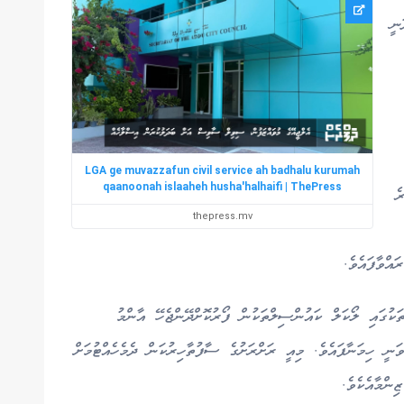
ނީ
LGA ge muvazzafun civil service ah badhalu kurumah
qaanoonah islaaheh husha'halhaifi | ThePress
ްވުރެ
thepress.mv
ައްވާފައެވެ.
ކުގައި ލޯކަލް ކައުންސިލްތަކުން ފޯރުކޮށްދޭންޖެހޭ އާންމު
ވަނީ ހިމަނާފައެވެ. މިއީ ރަށްރަށުގެ ސާފުތާހިރުކަން ދެމެހެއްޓުމަށް
ންމާއެކެވެ.