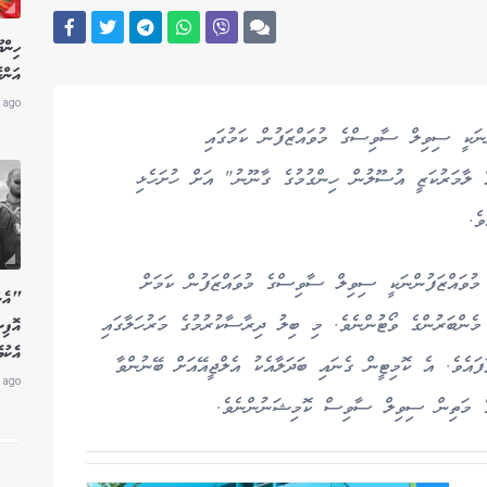
ހިން
އަންހ
 ago
ންނަކީ ސިވިލް ސާވިސްގެ މުވައްޒަފުން ކަމުގައި
އް ލާމަރުކަޒީ އުސޫލުން ހިންގުމުގެ ގާނޫނު" އަށް ހުށަހެޅި
ެ.
ެ މުވައްޒަފުންނަކީ ސިވިލް ސާވިސްގެ މުވައްޒަފުން ކަމަށް
"އެން
ނޑައަޅާ މި ބިލު މަޖިލީހުން ފާސްކޮށްފައިވަނީ 59 މެންބަރުންގެ ވޯޓުންނެވެ. މި ބިލު ދިރާސާކުރުމުގެ މަރުހަލާގައި
އޮފި
އެކު
ފައެވެ. އެ ކޮމިޓީން ގެނައި ބަދަލާއެކު އެލްޖީއޭއަށް ބޭނުންވާ
 ago
ފާގެ މަތިން ސިވިލް ސާވިސް ކޮމިޝަނުންނެވެ.