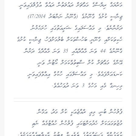
މަރްޔަމް ރިޔާސާގެ މައްޗަށް ދައުލަތުން ދައުވާ އުފުލާފައިވަނީ
ޖިންސީ ކުށުގެ ގާނޫނުގެ (ގާނޫނު ނަންބަރު 17/2014)
ދަށުންނެވެ. މި މައްސަލައިގެ ޝަރީއަތުގައި ހުށަހެޅުނު
ހެކިތަކަށާއި ގާނޫނީ ބަހުސްތަކަށް ބެލުމަށްފަހު، ޖިންސީ ކުށުގެ
ގާނޫނުގެ 44 ވަނަ މާއްދާއާއި 35 ވަނަ މާއްދާގެ ދަށުން
އޭނާގެ މައްޗަށް ކުށް ސާބިތުވާކަމަށް ކޯޓުން ވަނީ
ކަނޑައަޅާފައެވެ. މި މައްސަލާގައި ހުކުމް އިއްވާފައިވަނީ
މިހިނގާ މެއި މަހުގެ 3 ވަނަ ދުވަހުއެވެ.
ފުލުހުން ބުނީ، މިއީ ރާއްޖެއަކީ ކުށް މަދު، އަމާން
މުޖުތަމައަކަށް ހެދުމަށްޓަކައި ފުލުހުން ހުއްޓުމެއް ނެތި
ކުރަމުންދާ މަސައްކަތުގެ ތެރެއިން ލިބުނު ކާމިޔާބީއެއްކަމަށެވެ.