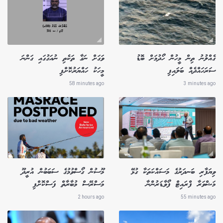
ގެއްލުނު ތިން މީހުން ހޯދުމަށް ބޮޑު
ވަގަށް ނަގާ ތަކެތި ނުއަގުގައި ގަންނަ
ސަރަހައްދެއް ބަލައިފި
މީހަކު ހައްޔަރުކޮށްފި
58 minutes ago
3 minutes ago
ވިޔަފާރި ބަނދަރުގެ މަސައްކަތަކާ ގުޅޭ
މޫސުން ގޯސްވުމުގެ ސަބަބުން އުރީދޫ
މަޝްވަރާ ފްރައިޓް ފޯވާޑަރުންނާ
މަސްރޭސް މުބާރާތް ފަސްކޮށްފި
2 hours ago
55 minutes ago