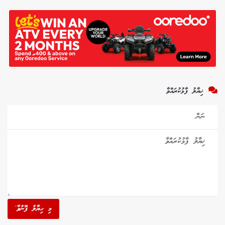
ޚިޔާލު ފާޅުކުރައްވާ
މި ހިޔާލު ފޮނުވާ'