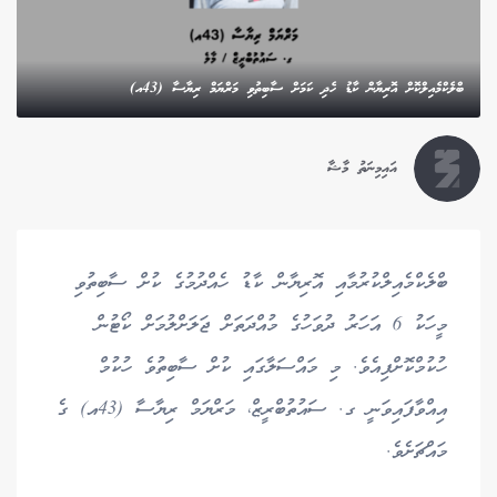
ބްލެކްމެއިލްކޮށް އޮރިޔާން ކާޑު ހެދި ކަމަށް ސާބިތުވި މަރްޔަމް ރިޔާސާ (43އ)
އައިމިނަތު މާޝާ
ބްލެކްމެއިލްކުރުމާއި އޮރިޔާން ކާޑު ހެއްދުމުގެ ކުށް ސާބިތުވި
މީހަކު 6 އަހަރު ދުވަހުގެ މުއްދަތަށް ޖަލަށްލުމަށް ކޯޓުން
ހުކުމްކޮށްފިއެވެ. މި މައްސަލާގައި ކުށް ސާބިތުވެ ހުކުމް
އިއްވާފައިވަނީ ގ. ސައުތުބްރީޒް، މަރްޔަމް ރިޔާސާ (43އ) ގެ
މައްޗަށެވެ.