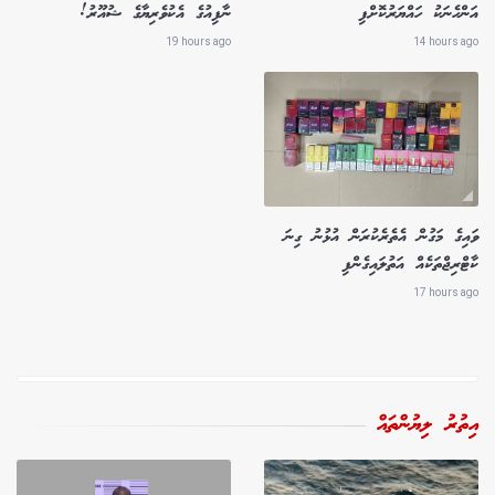
އަންހެނަކު ހައްޔަރުކޮށްފި
ނާފިއުގެ އެކުވެރިޔާގެ ޝުއޫރު!
19 hours ago
14 hours ago
ވައިގެ މަގުން އެތެރެކުރަން އުޅުނު ގިނަ
ކާޓްރިޖްތަކެއް އަތުލައިގެންފި
17 hours ago
އިތުރު ލިޔުންތައް