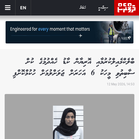
ސިޔާސީ
ހަބަރު
EN
ބްލެކްމެއިލްކުރުމާއި އޮރިޔާން ކާޑު ހެއްދުމުގެ ކުށް
ސާބިތުވި މީހަކު 6 އަހަރަށް ޖަލަށްލުމަށް ހުކުމްކޮށްފި
12 May 2026, 14:50