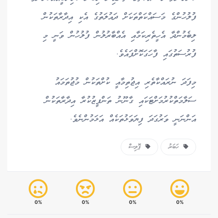
ފުލުހުންގެ މަސައްކަތްތަކަށް ދައުލަތުގެ އެކި އިދާރާތަކުން
ލިބެމުންދާ އެހީތެރިކަމާއި އެއްބާރުލުން ފުލުހުން ވަނީ މި
ފުރުސަތުގައި ފާހަގަކޮށްފައެވެ.
މިފަދަ ނުރައްކާތެރި އިޖުތިމާއީ ކުށްތަކުން މުޖުތަމައު
ސަލާމަތްކުރުމަށްޓަކައި ގާނޫނު ތަންފީޒުކުރާ އިދާރާތަކުން
އަންނަނީ ވަރުގަދަ ފިޔަވަޅުތަކެއް އަޅަމުންނެވެ.
ހަބަރު
ޕޮލިސް
0%
0%
0%
0%