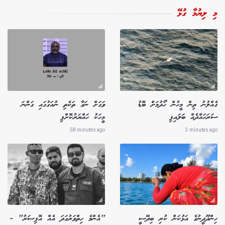
މި ލިޔުމާ ގުޅޭ
ގެއްލުނު ތިން މީހުން ހޯދުމަށް ބޮޑު
ވަގަށް ނަގާ ތަކެތި ނުއަގުގައި ގަންނަ
ސަރަހައްދެއް ބަލައިފި
މީހަކު ހައްޔަރުކޮށްފި
58 minutes ago
3 minutes ago
ހިންދޫދީނުގެ އަޅުކަން ކުރި ބިދޭސީ
"އެންމެ ހިތްވަރުގަދަ އެއް އޮފިސަރު" -