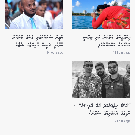
ހިންދޫދީނުގެ އަޅުކަން ކުރި ބިދޭސީ
ޔާމީން ސަރުކާރުގައި އެންމެ ބުރަކޮށް
އަންހެނަކު ހައްޔަރުކޮށްފި
އުޅުއްވީ ރައީސް މުއިއްޒު: ޝުޖާއު
19 hours ago
14 hours ago
"އެންމެ ހިތްވަރުގަދަ އެއް އޮފިސަރު" -
ނާފިއުގެ އެކުވެރިޔާގެ ޝުއޫރު!
19 hours ago