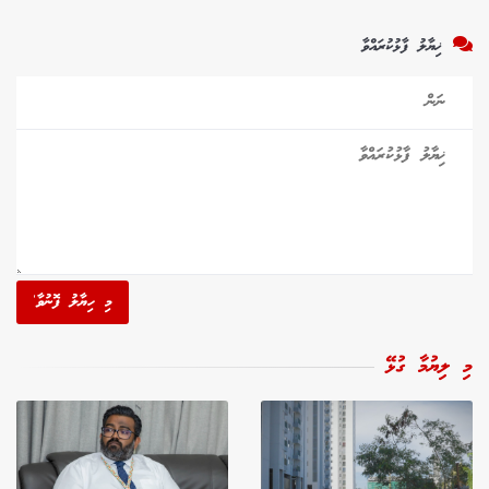
ޚިޔާލު ފާޅުކުރައްވާ
މި ހިޔާލު ފޮނުވާ'
މި ލިޔުމާ ގުޅޭ