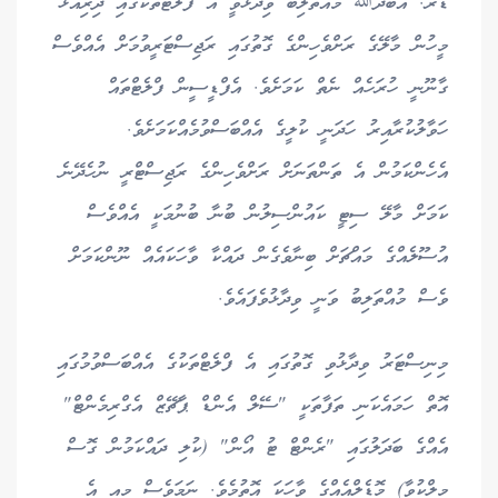
ޑރ. އަބްދުﷲ މުއްތަލިބު ވިދާޅުވީ އެ ފްލެޓްތަކުގައި ދިރިއުޅޭ
މީހުން މާލޭގެ ރަށްވެހިންގެ ގޮތުގައި ރަޖިސްޓަރީވުމަށް އެއްވެސް
ގާނޫނީ ހުރަހެއް ނެތް ކަމަށެވެ. އެފްޑީސީން ފްލެޓްތައް
ހަވާލުކުރާއިރު ހަދަނީ ކުލީގެ އެއްބަސްވުމެއްކަމަށެވެ.
އެހެންކަމުން އެ ތަންތަނަށް ރަށްވެހިންގެ ރަޖިސްޓްރީ ނުހެދޭނެ
ކަމަށް މާލޭ ސިޓީ ކައުންސިލުން ބުނާ ބުނުމަކީ އެއްވެސް
އުސޫލެއްގެ މައްޗަށް ބިނާވެގެން ދައްކާ ވާހަކައެއް ނޫންކަމަށް
ވެސް މުއްތަލިބު ވަނީ ވިދާޅުވެފައެވެ.
މިނިސްޓަރު ވިދާޅުވި ގޮތުގައި އެ ފްލެޓްތަކުގެ އެއްބަސްވުމުގައި
އޮތް ހަމައެކަނި ތަފާތަކީ "ސޭލް އެންޑް ޕާޗޭޒް އެގްރިމެންޓް"
އެއްގެ ބަދަލުގައި "ރެންޓް ޓު އޯން" (ކުލި ދައްކަމުން ގޮސް
މިލްކުވާ) މޮޑެލްއެއްގެ ވާހަކަ އޮތުމެވެ. ނަމަވެސް މިއީ އެ