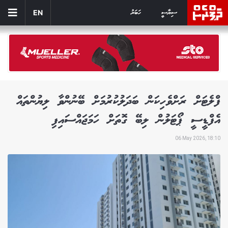
ސިޔާސީ
ހަބަރު
EN
ފްލެޓަށް ރަށްވެހިކަން ބަދަލުކުރުމަށް ބޭނުންވާ ލިޔުންތައް
އެފްޑީސީ ޕޯޓަލުން ލިބޭ ގޮތަށް ހަމަޖައްސައިފި
06 May 2026, 18:10