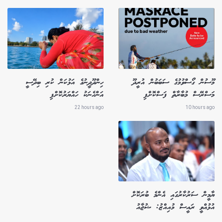
މޫސުން ގޯސްވުމުގެ ސަބަބުން އުރީދޫ
ހިންދޫދީނުގެ އަޅުކަން ކުރި ބިދޭސީ
މަސްރޭސް މުބާރާތް ފަސްކޮށްފި
އަންހެނަކު ހައްޔަރުކޮށްފި
22 hours ago
10 hours ago
ޔާމީން ސަރުކާރުގައި އެންމެ ބުރަކޮށް
އުޅުއްވީ ރައީސް މުއިއްޒު: ޝުޖާއު