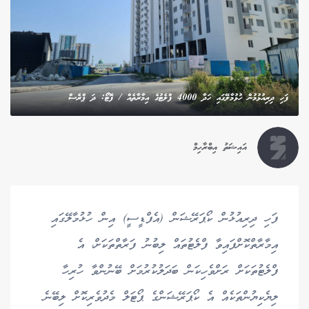
ފަހި ދިރިއުޅުމުން ހުޅުމާލޭގައި ހަދާ 4000 ފްލެޓުގެ އިމާރާތެއް / ފޮޓޯ: ދަ ޕްރެސް
އައިޝަތު އިބްރާހިމް
ފަހި ދިރިއުޅުން ކޯޕަރޭޝަން (އެފްޑީސީ) އިން ހުޅުމާލޭގައި
އިމާރާތްކޮށްފައިވާ ފްލެޓުތައް ލިބުނު ފަރާތްތަކަށް، އެ
ފްލެޓުތަކަށް ރަށްވެހިކަން ބަދަލުކުރުމަށް ބޭނުންވާ ހުރިހާ
ލިޔެކިޔުންތަކެއް އެ ކޯޕަރޭޝަންގެ ޕޯޓަލް މެދުވެރިކޮށް ލިބޭނެ