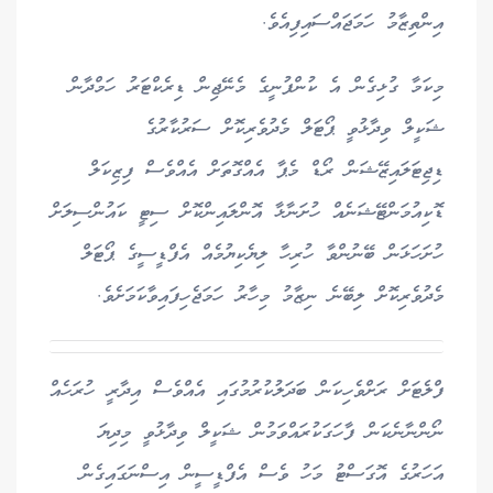
އިންތިޒާމު ހަމަޖައްސައިފިއެވެ.
މިކަމާ ގުޅިގެން އެ ކުންފުނީގެ މެނޭޖިން ޑިރެކްޓަރު ހަމްދާން
ޝަކީލް ވިދާޅުވީ ޕޯޓަލް މެދުވެރިކޮށް ސަރުކާރުގެ
ޑިޖިޓަލައިޒޭޝަން ރޯޑް މެޕާ އެއްގޮތަށް އެއްވެސް ފިޒިކަލް
ޑޮކިއުމަންޓޭޝަނެއް ހުށަނާޅާ އޮންލައިންކޮށް ސިޓީ ކައުންސިލަށް
ހުށަހަޅަން ބޭނުންވާ ހުރިހާ ލިޔެކިޔުމެއް އެފްޑީސީގެ ޕޯޓަލް
މެދުވެރިކޮށް ލިބޭނެ ނިޒާމު މިހާރު ހަމަޖެހިފައިވާކަމަށެވެ.
ފްލެޓަށް ރަށްވެހިކަން ބަދަލުކުރުމުގައި އެއްވެސް އިދާރީ ހުރަހެއް
ނޯންނާނެކަން ފާހަގަކުރައްވަމުން ޝަކީލް ވިދާޅުވީ މިދިޔަ
އަހަރުގެ އޮގަސްޓު މަހު ވެސް އެފްޑީސީން އިސްނަގައިގެން