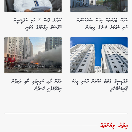
އަމާން ޓަވަރުތައް ހިމެނޭ ސަރަހައްދުން
ހުޅުމާލެ ފޭސް 2 ގައި އެފްޑީސީން
ކުނި ނެގުމަށް 13.4 މިލިއަން
ކޮމާޝަލް އިމާރާތެއް އަޅަނީ
އެފްޑީސީގެ ފްލެޓް ކުއްޔަށް ދޫކުރި މީހަކު
އަމާން ދޯދި ކައިރީގައި ރޯވި އަލިފާން
ޖޫރިމަނާކޮށްފި
ނިއްވާލެވުނީ ހެނދުނު
އިތުރު ލިޔުންތައް