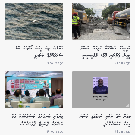
އަމީނީމަގު މަޝްރޫއާ ގުޅިގެން އަސްލު
ގެއްލުނު ތިން މީހުން ހޯދުމަށް ބޮޑު
ޓީވީން ފަތުރަނީ ދޮގު: އެމްޓީސީސީ
ސަރަހައްދެއް ބަލައިފި
8 hours ago
2 hours ago
ވަގަށް ނަގާ ތަކެތި ނުއަގުގައި ގަންނަ
ވިޔަފާރި ބަނދަރުގެ މަސައްކަތަކާ ގުޅޭ
މީހަކު ހައްޔަރުކޮށްފި
މަޝްވަރާ ފްރައިޓް ފޯވާޑަރުންނާ
9 hours ago
9 hours ago