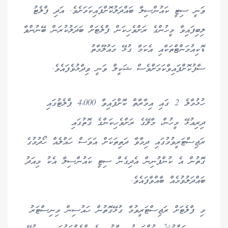
ވަނީ ސިޓީ ކައުންސިލާ ބައްދަލުކޮށްފައިކަމަށެވެ. އަދި ފްލެޓު
ލިބިފައިވާ މީހުންގެ ރަށްވެހިކަން ފްލެޓަށް ބަދަލުކުރަން ބޭނުންވާ
ޑޮކިއުމަންޓްތަކާއި އެކަމާ ގުޅޭ މައުލޫމާތު
ސާފުކޮށްފައިވާކަމަށްވެސް ޝަކީލް ވަނީ ވިދާޅުވެފައެވެ.
ހުޅުމާލެ 2 ގައި އިމާރާތް ކޮށްފައިވާ 4،000 ފްލެޓުގައި
ދިރިއުޅޭ މީހުން، މާލޭގެ ރަށްވެހިކަންގެ ގޮތުގައި
ރަޖިސްޓަރީވުމުގައި ދިމާވާ ދަތިތަކަށް އަވަސް ހައްލެއް ހޯދުމުގެ
ގޮތުން އެ ކުންފުނިން އެދިގެން ސިޓީ ކައުންސިލާ އެކު މިއަދު
ބައްދަލުވުމެއް ބާއްވާފައެވެ.
މި ފްލެޓަށް ރަޖިސްޓަރީވުމާ ގުޅޭގޮތުން ހައުސިން މިނިސްޓަރު