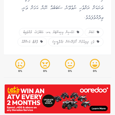
ތަނަކަށް ރަށްވެހި ނުވެވޭނެ ސަބަބެއް ނޫން ކަމަށް ވަނީ
ވިދާޅުވެފައެވެ.
ހަބަރު
ހައުސިން މިނިސްޓަރު ޑރ. އަބްދުﷲ މުއްތަލިބު
ފަހި ދިރިއުޅުން ކޯޕަރޭޝަން (އެފްޑީސީ)
ފްލެޓް މަޝްރޫއު
0%
0%
0%
0%