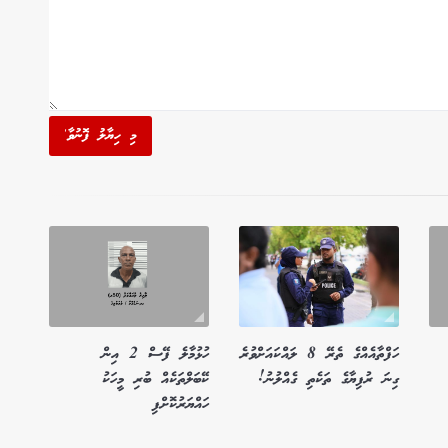
މި ހިޔާލު ފޮނުވާ'
ހަފްތާއެއްގެ ތެރޭ 8 ލައްކައަށްވުރެ
ހުޅުމާލެ ފޭސް 2 އިން
ގިނަ ރުފިޔާގެ ތަކެތި ގެއްލުނު!
ކޭބަލްތަކެއް ބުރި މީހަކު
ހައްޔަރުކޮށްފި