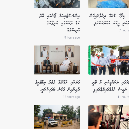
1.8 ކިލޯގެ ޑްރަގް ދިރުވާލައިގެން
އިންޑަސްޓްރިއަލް ޒޯނުގައި އޮތް
ެކުރި މީހަކު ހައްޔަރުކޮށްފި
ކުޑަ ވޭނެއްގައި އަލިފާނުގެ
ހާދިސާއެއް
7 hours
9 hours ago
ަހުގައި ތަރައްގީކުރި އާ ވޮލީ
ގަތަރާއި ރާއްޖެއާ ދެމެދު ތިމާވެށީގެ
ރައީސް ހުޅުއްވައިދެއްވައިފި
ދާއިރާއިން ގުޅުން ބަދަހިކުރަނީ
12 hours ago
11 hours