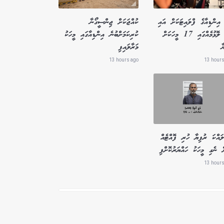
އިންޑިއާގެ ފްލައިޓަކަށް އައި
ކުއްޖަކަށް ޖިންސީގޯނާ
ބާރު ލޮޅުމެއްގައި 17 މީހަކަށް
ކުރިކަމަށްބުނެ އިންޑިއާގައި މީހަކު
ާ
މަރާލައިފި
13 hours ago
13 hours
ައްކަ ރުފިޔާ ހުރި ފޮއްޓެއް
ް ނެގި މީހަކު ހައްޔަރުކޮށްފި
13 hours