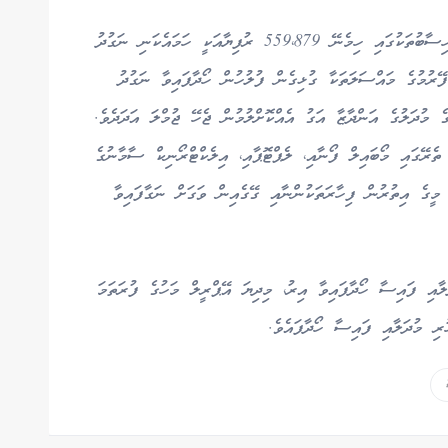
ފުލުހުން އިތުރަށް ހާމަކޮށްފައިވާ ގޮތުގައި، މި ތަފާސްހިސާބުތަކުގައި ހިމެނޭ 559،879 ރުފިޔާއަކީ ހަމައެކަނި ނަގުދު
ޭރުމުގެ މައްސަލަތަކާ ގުޅިގެން ފުލުހުން ހޯދާފައިވާ ނަގުދު
ެ މުދަލުގެ އަންދާޒާ އަގު އެއްކޮށްލުމުން ޖެހޭ ޖުމްލަ އަދަދެވެ.
ެރޭގައި މޯބައިލް ފޯނާއި، ލެޕްޓޮޕާއި، އިލެކްޓްރޯނިކް ސާމާނުގެ
މީގެ އިތުރުން ފިހާރަތަކުންނާއި ގޭގެއިން ވަގަށް ނަގާފައިވާ
 އަގުހުރި މުދަލާއި ފައިސާ ހޯދާފައިވާ އިރު، މިދިޔަ އޭޕްރީލް މަހުގެ ފުރަތަމަ