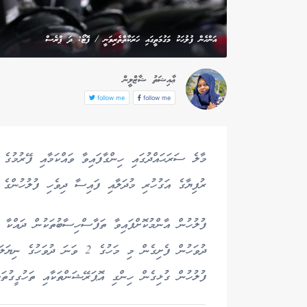
އަންހެން ފުލުހަކު މަގުމަތީގައި ހަރަކާތްތެރިވަނީ / ފޮޓޯ: ދަ ޕްރެސް
ޢާއިޝަތު ޝާޒްލީން
follow me
follow me
ރުފިޔާގެ އަގުހުރި މުދަލާއި ފައިސާ ދިވެހި ފުލުހުންގެ ހ
ދުވަހުން ފެށިގެން މި މަހުގެ 2 
ފުލުހުން ގުޅިގެން ހިންގި އޮޕަރޭޝަންތަކާއި ތަހުގީގުތަކ