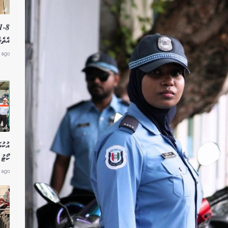
އެތެރ
 ago
އުކުޅ
ކޯޓު 
 ago