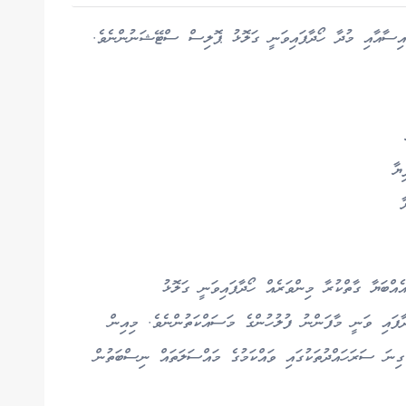
ައިސާއާއި މުދާ ހޯދާފައިވަނީ ގަލޮޅު ޕޮލިސް ސްޓޭޝަނުންނެވެ.
ެއްބަޔާ ގާތްކުރާ މިންވަރެއް ހޯދާފައިވަނީ ގަލޮޅު
ާފައި ވަނީ މާފަންނު ފުލުހުންގެ މަސައްކަތުންނެވެ. މިއިން
ގިނަ ސަރަހައްދުތަކުގައި ވައްކަމުގެ މައްސަލަތައް ނިސްބަތުން