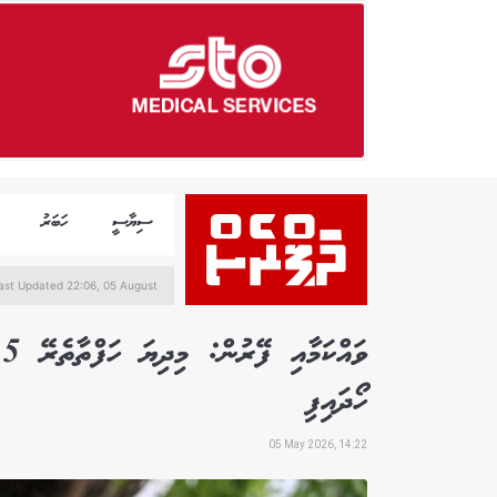
ސިޔާސީ
ހަބަރު
ast Updated 22:06, 05 August
ހޯދައިފި
05 May 2026, 14:22