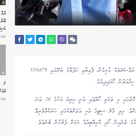
އެއާ 
އަނިޔ
 ago
މާލެ ސަރަޙައްދުގައި ހިންގާފައިވާ ވައްކަމާއި ފޭރުމުގެ މައްސަލަތަކާ ގުޅިގެން، ފާއިތުވި ހަފުތާގެ ތެރޭގައި 559،879
ިދުމަތުން ހޯދައިފިއެވެ.
3 ލ
ވަގަށ
ފުލުހުން އާންމުކޮށްފައިވާ ތަފާސްހިސާބުތަކުން ދައްކާ ގޮތުގައި މި ތަކެތި ހޯދާފައި ވަނީ މިދިޔަ މަހުގެ 26 ވަނަ
 ago
ވަނަ ދުވަހުގެ ނިޔަލަށެވެ. މިއީ މާލެ ސިޓީގެ އެކި އަވަށްތަކުގައި ހަރަކާތްތެރިވާ
ުގެ ތެރެއިން ހޯދި ކާމިޔާބީއެއް ކަމަށް ފުލުހުން ބުނެއެވެ.