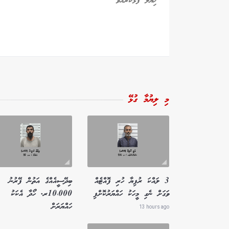
މި ލިޔުމާ ގުޅޭ
3 ލައްކަ ރުފިޔާ ހުރި ފޮއްޓެއް
ބިދޭސީއެއްގެ އަތުން ފޭރުނު
ވަގަށް ނެގި މީހަކު ހައްޔަރުކޮށްފި
10،000ރ. ހޯދާ އެކަކު
ހައްޔަރަށް
13 hours ago