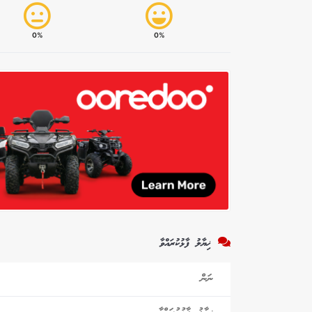
0%
0%
ޚިޔާލު ފާޅުކުރައްވާ