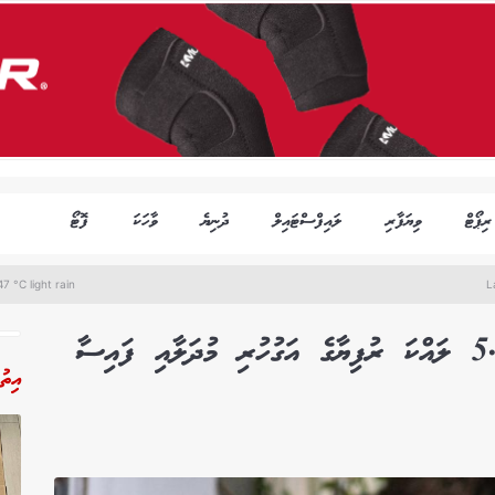
ރިޕޯޓް
ވިޔަފާރި
ލައިފްސްޓައިލް
ދުނިޔެ
ވާހަކަ
ފޮޓޯ
7 °C light rain
L
ވައްކަމާއި ފޭރުން: މިދިޔަ ހަފްތާތެރޭ 5.5 ލައްކަ ރުފިޔާގެ އަގުހުރި މުދަލާއި ފައިސާ
އިތު