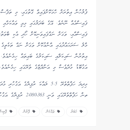
ފައިސާއެއް ނޫނެވެ. އޭގެ ބަދަލުގައި މިއީ ވައްކަމާއި ފ
ފައިސާއާއި، ވަގަށް ނަގާފައިވަނިކޮށް ހޯދި އެކި ބާވަތުގ
މާލެ ސަރަޙައްދުގައި އާންމުކޮށް ވަގަށް ނަގާ ތަކެތީގެ ތ
އިތުރުން ސައިކަލާއި ސައިކަލުގެ ބައިތައް ހިމެނެއެވެ. 
އަގުބޮޑު މުދާވެސް މި އަންދާޒާގެ ތެރޭގައި ހިމެނެއެވެ.
މިދިޔަ ހަފްތާތެރޭ 5.5 ލައްކަ ރުފިޔާގެ
ތން ހަފްތާތެރޭގައި ވަނީ 2،080،363 ރުފިޔާގެ އަގުހުރި މުދަލާއި ފައިސާ ހޯދާފައެވެ.
ހަބަރު
ވައްކަން
ފޭރުން
ޕޮލިސް