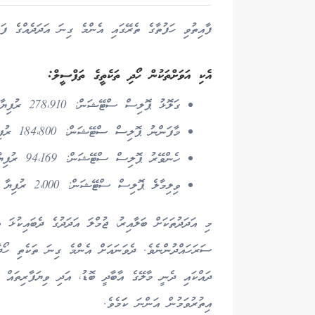
ފާއިތުވި ހަފުތާގެ ތެރޭގައި އެންމެ ގިނަ އަދަދެއްގެ ފ
އެކި އަވަށްތަކުން ހޯދި ތަކެތީގެ ތަފްސީލް:
ގަލޮޅު ޕޮލިސް ސްޓޭޝަން: 278،910 ރުފިޔާ
މާފަންނު ޕޮލިސް ސްޓޭޝަން: 184،800 ރުފިޔާ
ހެންވޭރު ޕޮލިސް ސްޓޭޝަން: 94،169 ރުފިޔާ
ވިލިމާލެ ޕޮލިސް ސްޓޭޝަން: 2،000 ރުފިޔާ
މި އަދަދުތަކަށް ބަލާއިރު، ޖުމްލަ އަދަދުގެ ދެބައިކުޅަ އ
ސަރަހައްދުންނެވެ. ދެވަނައަށް އެންމެ ގިނަ ތަކެތި ހޯދ
ދައްކައި ދެނީ މާލޭގެ އާބާދީ ބޮޑު، އަދި ވިޔަފާރިތައް 
އިތުރުވަމުން އަންނަ ކަަމެވެ.