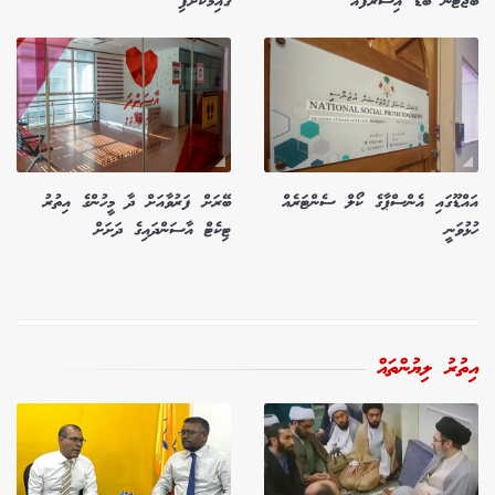
ބަޖެޓުން ބޮޑު އިސްރާފެއް
ގާއިމުކޮށްފި
އައްޑޫގައި އެންސްޕާގެ ކޯލް ސެންޓަރެއް
ބޭރަށް ފަރުވާއަށް ދާ މީހުންގެ އިތުރު
ހުޅުވަނީ
ޓިކެޓް އާސަންދައިގެ ދަށަށް
އިތުރު ލިޔުންތައް