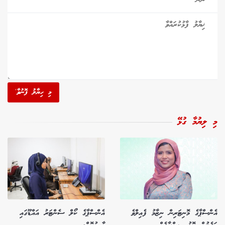
މި ހިޔާލު ފޮނުވާ'
މި ލިޔުމާ ގުޅޭ
އެންސްޕާގެ މޮނިޓަރިން ނިޒާމު ފެއިލްވެ
އެންސްޕާގެ ކޯލް ސެންޓަރު އައްޑޫގައި