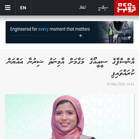
ސިޔާސީ
ހަބަރު
EN
އެންސްޕާގެ ސީއީއޯގެ މަގާމަށް އާމިނަތު ޝިރުނާ އައްޔަން
ކުރައްވައިފި
04 May 2026, 14:46