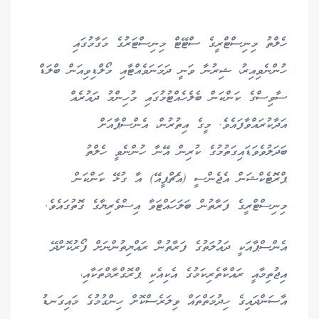
ހެލްތު މިނިސްޓްރީގެ ސްޓޭޓް މިނިސްޓަރުގެ މަގާމުގައި
ހުންނެވިއިރު، ޝިރުނާ ވަނީ ދަމަނަވެއްޓާއި މޯލްޑިވިއަން ބްލަޑް
ސާވިސްގެ ކަންކަން ބެލެހެއްޓުމުގައި މުހިންމު ދައުރެއް
އަދާކުރައްވާފައެވެ. މީގެ އިތުރުން، އެންސްޕާއަށް
ބަދަލުވެވަޑައިގަތުމުގެ ކުރިން އޭނާ ހުންނެވީ ހެލްތު
ޕްރޮޓެކްޝަން އެޖެންސީ (އެޗްޕީއޭ) އާ ގުޅޭ ކަންކަން
މިނިސްޓްރީގެ ފަރާތުން ބަލަހައްޓަވާ އިސްވެރިޔާގެ ގޮތުގައެވެ.
އެންސްޕާއަކީ ދައުލަތުގެ ފަރާތުން ރައްޔިތުންނަށް ފޯރުކޮށްދޭ
އިޖުތިމާއީ ރައްކާތެރިކަމުގެ އެކިއެކި ޕްރޮގްރާމްތަކާއި،
އާސަންދައިގެ ހިދުމަތްތައް ވިލަރެސްކޮށް ހިންގުމުގެ މައިގަނޑު