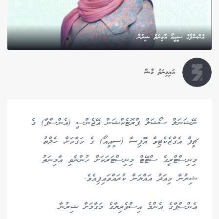
އެންސްޕާގެ ސީއީއޯ އާމިނަތު ޝިރުނާ
އައިމިނަތު މާޝާ
ނޭޝަނަލް ސޯޝަލް ޕްރޮޓެކްޝަން އޭޖެންސީ (އެންސްޕާ) ގެ
ޗީފް އެގްޒެކެޓިވް އޮފިސާ (ސީއީއޯ) ގެ މަގާމަށް، ހެލްތު
މިނިސްޓްރީގެ ސްޓޭޓް މިނިސްޓަރަކަށް ހުންނެވި އާމިނަތު
ޝިރުނާ މިއަދު އައްޔަން ކުރައްވައިފިއެވެ.
އެންސްޕާގެ އެންމެ އިސްވެރިޔާގެ މަގާމަށް ޝިރުނާ