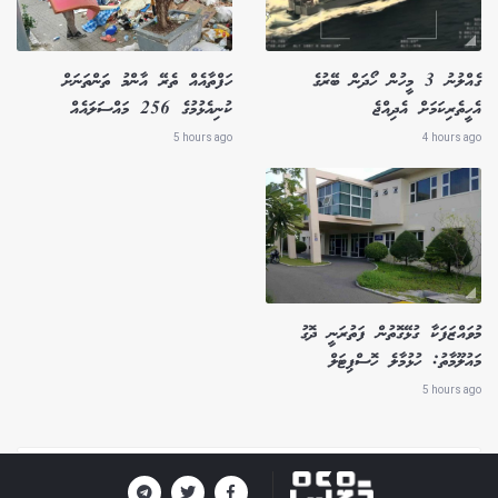
ގެއްލުނު 3 މީހުން ހޯދަން ބޭރުގެ
ހަފްތާއެއް ތެރޭ އާންމު ތަންތަނަށް
އެހީތެރިކަމަށް އެދިއްޖެ
ކުނިއެޅުމުގެ 256 މައްސަލައެއް
5 hours ago
4 hours ago
މުވައްޒަފަކާ ގުޅޭގޮތުން ފަތުރަނީ ދޮގު
މައުލޫމާތު: ހުޅުމާލެ ހޮސްޕިޓަލް
5 hours ago