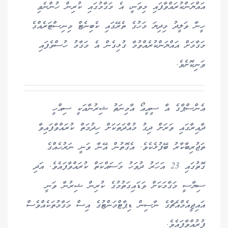
އައްޔަންކުރައްވާފައި މިވަނީ، އެ މަގާމުގައި ކުރިން ހުންނެވި
ހީނާ ވަލީދު މިދިޔަ މަހުގެ ތެރޭގައި ކެބިނެޓް މިނިސްޓަރެއްގެ
މަގާމަށް އައްޔަންކުރެއްވުމާ ގުޅިގެން އެ މަގާމު ހުސްވެފައި
ވަނިކޮށެވެ.
އެންސްޕާގެ އާ ސީއީއޯ އާމިނަތު ޝިރުނާއަކީ ސިއްހީ
ދާއިރާގައި ވަރަށް ދިގު މުއްދަތަކަށް ހިދުމަތް ކުރައްވާފައިވާ
ތަޖުރިބާކާރު ބޭފުޅެކެވެ. އެގޮތުން އޭނާ ވަނީ ނަރުހެއްގެ
ގޮތުގައި 23 އަހަރު ދުވަހު މަސައްކަތް ކުރައްވާފައެވެ. އަދި
ސިޔާސީ މަގާމަކަށް ވަޑައިގަތުމުގެ ކުރިން ޝިރުނާ ވަނީ
އައިޖީއެމްއެޗްގެ ނާސިން ޑިޕާޓްމަންޓުގެ އިސް މަގާމުތަކެއްވެސް
ފުރުއްވާފައެވެ.