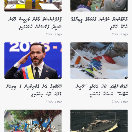
އާންމުންނަށް ނުފެންނަ މުޖުތަބާގެ ވީޑިއޯއެއް
ޕްރެފެރެންޝަލް ވޯޓުން މަޖިލީސް ހޮވަން
އާންމު ކޮށްފި
ނަޝީދު ފެކްޝަނުން ހުށަހަޅައިފި
2 hours ago
2 hours ago
އެވަރެސްޓުގައި 30 އަހަރުވީ "ގްރީން
ކޮލަމްބިއާ އަށް އެމެރިކާއިން 1 ބިލިއަން
ބޫޓުްސް" އަނބުރާ ގެންނަނީ
ޑޮލަރު ދޭން ނިންމައިފި
4 hours ago
3 hours ago