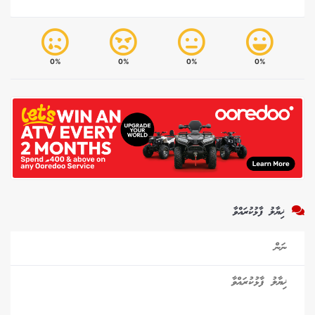
0%
0%
0%
0%
ޚިޔާލު ފާޅުކުރައްވާ