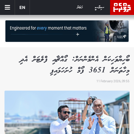
ސިޔާސީ
ހަބަރު
EN
ބޯހިޔާވަހިކަން އެންމެންނަށް: ގޯއްޗާއި ފްލެޓަށް އެދި
މިހާތަނަށް 3651 ފޯމް ހުށަހަޅައިފި
11 February 2026, 09:55