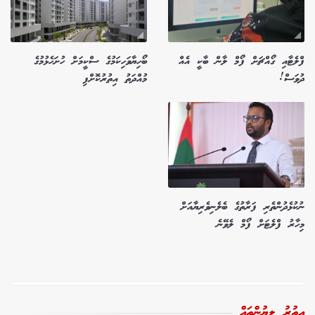
ފްލެޓާއި ގޯއްޗަށް ފޯމް ލާން ބާކީ އެއް
ބޯހިޔާވަހިކަމުގެ ސްކީމަށް ހުށަހެޅުމުގެ
ދުވަސް!
މުއްދަތު އިތުރުކޮށްފި
ނުކުޅެދުންތެރި ފަރާތުގެ ބެލެނިވެރިޔާއަށް
މިހާރު ފްލެޓަށް ފޯމް ލެވޭނެ
އިތުރު ލިޔުންތައް