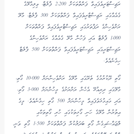
ރަޖިސްޓަރީވެފައިވާ ފަރާތްތަކަށް 2،200 ފްލެޓް، ވިލިމާލޭގެ
ގެއެއްގައި ރަޖިސްޓްރީވެފައިވާ ފަރާތްތަކަށް 300 ފްލެޓް، މާލޭ
ރަށްވެހިންގެ ދަފްތަރުގައި ރަޖިސްޓްރީވެފައިވާ ފަރާތްތަކަށް
1،000 ފްލެޓް އަދި ފަހުން މާލޭ ގެއެއްގެ ރަށްވެހިންގެ
ރަޖިސްޓަރީގައި ރަޖިސްޓަރީވެފައިވާ ފަރާތްތަކަށް 500 ފްލެޓް
ހިމެނެއެވެ.
ގޯތި ދޫކުރުމުގެ ތެރޭގައި މާލޭގެ ރަށްވެހިންނަށް 10,000 ގޯތި،
މާލޭގައި ދިރިއުޅޭ އެހެން ރަށްރަށުގެ މީހުންނަށް 3,000 ގޯތި،
އަދި މައިމުޅަވެފައިވާ މީހުންނަށް 500 ގޯތި ހިމެނެއެވެ. މީގެ
އިތުރުން މާލޭގެ ހަނި ގޯޅިތަކުގައި ހުރި ގޯތިތަކާއި
ލާޖައްސައިގެން ގޯތި ބަދަލުކުރާ ފަރާތްތަކަށް 1,500 ގޯތި ވަނީ