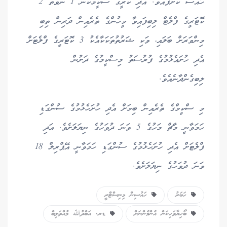
ހާއްސަ ކޮށްފައެވެ. އަދި ކުރީގެ ސްކީމަކުން 1 ނުވަތަ 2
ކޮޓަރީގެ ފްލެޓް ލިބިފައިވާ މީހުންގެ ތެރެއިން ދަރިން ތިބި
މިންވަރަށް ބަލައި، ވަކި ޝަރުތުތަކަކާއެކު 3 ކޮޓަރީގެ ފްލެޓަށް
އެދި ހުށައެޅުމުގެ ފުރުސަތު މިސްކީމުގެ ދަށުން
ލިބިގެންދާނެއެވެ.
މި ސްކީމްގެ ތެރެއިން ބިމަށް އެދި ހުށަހެޅުމުގެ ސުންގަޑި
ހަމަވާނީ މާޗް މަހުގެ 5 ވަނަ ދުވަހުގެ ނިޔަލަށެވެ. އަދި
ފްލެޓަށް އެދި ހުށަހެޅުމުގެ ސުންގަޑި ހަމަވާނީ އޭޕްރިލް 18
ވަނަ ދުވަހުގެ ނިޔަލަށެވެ.
ހަބަރު
ހައުސިން މިނިސްޓްރީ
ބޯހިޔާވަހިކަން އެންމެންނަށް
ޑރ. އަބްދުﷲ މުއްތަލިބް