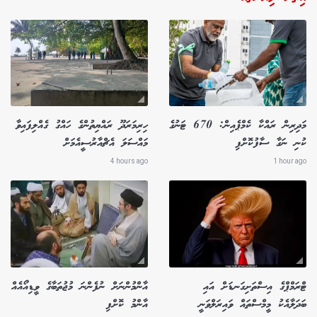
މަދިރިން ރައްކާ ކެމްޕެއިން: 670 ޓަނުގެ
ހިރިމަރަދޫ ރައްޔިތުންގެ ހައްގު ގެއްލިފައިވާ
ކުނި ނަގާ ސާފުކޮށްފި
މައްސަލަ އެޗްއާރުސީއެމަށް
4 hours ago
1 hour ago
ޓްރަމްޕްގެ އިސްތަށިގަނޑަށް އައި
އާންމުންނަށް ނުފެންނަ މުޖުތަބާގެ ވީޑިއޯއެއް
ބަދަލާއެކު މީމްސްތައް ވައިރަލްވަނީ
އާންމު ކޮށްފި