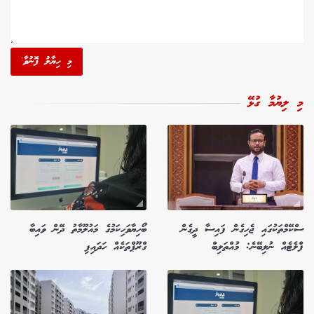
މި ހިޔާލު ފޮނުވާ'
މި ލިޔުމާ ގުޅޭ
ސްކޭމްތަކުގައި ޖެހިގެން ފައިސާ ދީގެން
ބޯހިޔާވަހިކަމުގެ މައުލޫމާތު ދޭން ވައިބާ
ފްލެޓެއް ނުލިބޭނެ: މުއްތަލިބް
ގްރޫޕްތަކެއް ހަދައިފި