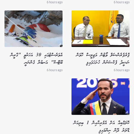
6 hours ago
6 hours ago
ޕްރެފެރެންޝަލް ވޯޓުން މަޖިލީސް ހޮވަން
އެވަރެސްޓުގައި 30 އަހަރުވީ "ގްރީން
ނަޝީދު ފެކްޝަނުން ހުށަހަޅައިފި
ބޫޓުްސް" އަނބުރާ ގެންނަނީ
6 hours ago
6 hours ago
ކޮލަމްބިއާ އަށް އެމެރިކާއިން 1 ބިލިއަން
ޑޮލަރު ދޭން ނިންމައިފި