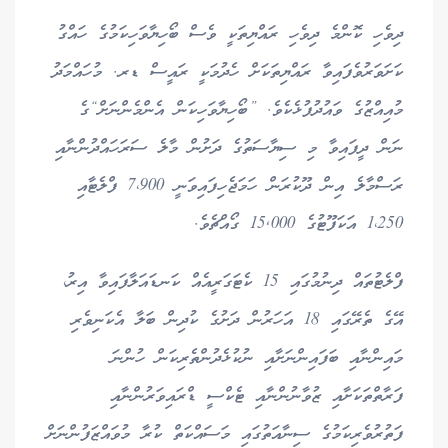
ދިވެހި ކޮންމެ ދިވެހި ރައްޔިތަކީ ވެސް ބޯހިޔާވަހިކަމުގެ ހައްގު
ކަށަވަރުވެފައިވާ ރައްޔިތަކަށް ހެދުމަކީ ރައީސް ޑރ. މުހައްމަދު
މުއިއްޒުގެ ވައުދުފުޅެކެވެ. ”ބޯހިޔާވަހިކަން އެންމެންނަށް“ގެ
ނަން ދީފައިވާ މި ސިޔާސަތުގެ ދަށުން މާލެ ސަރަހައްދުންނާއި
ރަސްމާލެ އިން ދޫކުރަން ހަމަޖެހިފައިވަނީ 7،900 ފްލެޓާއި
1،250 އަކަފޫޓުގެ 15,000 ގޯއްޗެވެ.
ފްލެޓުތައް ދިނުމުގައި 15 ކެޓަގަރީއެއް ކަނޑައަލާފައިވާ އިރު،
އޭގެ ތެރޭގައި 18 އަހަރުން ދަށުގެ ކުދިން ބަލާ އެކަނިވެރި
މައިންނާއި ބަފައިންނަށާއި ނުކުޅެދުންތެރިކަން ހުންނަ
ފަރާތްތަކަށާއި ޒުވާނުންނާއި ޓެކްސީ ޑްރައިވަރުންނާއި
ފަތުރުވެރިކަމުގެ ސިނާއަތުގައި މަސައްކަތް ކުރާ މުވައްޒަފުންނަށް