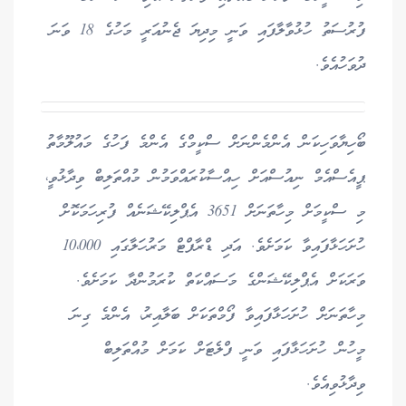
ފުރުސަތު ހުޅުވާލާފައި ވަނީ މިދިޔަ ޖެނުއަރީ މަހުގެ 18 ވަނަ
ދުވަހުއެވެ.
ބޯހިޔާވަހިކަން އެންމެންނަށް ސްކީމްގެ އެންމެ ފަހުގެ މައުލޫމާތު
ޕީއެސްއެމް ނިއުސްއަށް ހިއްސާކުރައްވަމުން މުއްތަލިބް ވިދާޅުވީ،
މި ސްކީމަށް މިހާތަނަށް 3651 އެޕްލިކޭޝަނެއް ފުރިހަމަކޮށް
ހުށަހަޅާފައިވާ ކަމަށެވެ. އަދި ޑްރާފްޓް މަރުހަލާގައި 10،000
ވަރަކަށް އެޕްލިކޭޝަންގެ މަސައްކަތް ކުރަމުންދާ ކަމަށެވެ.
މިހާތަނަށް ހުށަހަޅާފައިވާ ފޯމްތަކަށް ބަލާއިރު، އެންމެ ގިނަ
މީހުން ހުށަހަޅާފައި ވަނީ ފްލެޓަށް ކަމަށް މުއްތަލިބް
ވިދާޅުވިއެވެ.