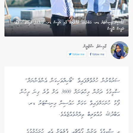
ހައުސިން މިނިސްޓަރު ޑރ. އަބްދުﷲ މުއްތަލިބް އާއި ރައީސް ޑރ. މުހައްމަދު މުއިއްޒު / ފޮޓޯ:
ރައީސް އޮފީސް
ޢާއިޝަތު ޝާޒްލީން
follow me
follow me
ސަރުކާރުން ހުޅުވާލާފައިވާ "ބޯހިޔާވަހިކަން އެންމެންނަށް"
ސްކީމުގެ ދަށުން މިހާތަނަށް 3600 އަށް ވުރެ ގިނަ މީހުން
ފޯމު ހުށަހަޅާފައިވާ ކަމަށް ހައުސިން މިނިސްޓަރު ޑރ.
އަބްދުﷲ މުއްތަލިބް ވިދާޅުވެއްޖެއެވެ.
މި ސްކީމްގެ ދަށުން ގޯއްޗާއި ފްލެތަށް އެދި ހުށަހެޅުމުގެ