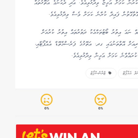
ުރުން ކަމަށް އަމީޏް ވިދާޅުވިއެވެ. އަދި ދެކުނުގެ އަތޮޅުތައް
ޮތްގޮތުން ފައިދާ ކުރާނެ ކަމަށް ވެސް ވިދާޅުވިއެވެ.
ާ ނަމަ އިތުރު ބޯޓުތަކާއެކު ދަތުރުތައް އިތުރު ކުރުމަށް
ިއަށް އޮތްތަނުގައި ގދ. އަތޮޅުގެ ފަރެސްމާތޮޑާ އެއާޕޯޓާއި،
ރައްވާނެ ކަމަށް އަމީން ވިދާޅުވިއެވެ.
ް އެއާޕޯޓް
ޓްރާންސްޕޯޓް
0%
0%