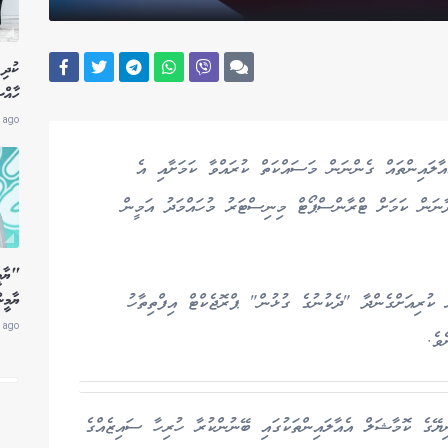
ކުދި 
ހާއް
 ago
އާލައިންތައް ގެންނަން މަސައްކަތް ކުރައްވާ ކަމަށާއި އެ
ާނަން ކަމަށް ޓްރާންސްޕޯޓް މިނިސްޓަރު މުހައްމަދު އަމީން
"ޔާމީ
ޔާމީނ
ް ކުރިއަށްގެންދާ "ދެކުނުގެ ގުޅުން" ޕްރޮޖެކްޓް އިފްތިތާހު
 ago
ވެ.
ޔޭގެ ކޮމާޝަލް އެއާލައިންތަކުގައި ބޭނުންކުރާ ހުރިހާ ސައިޒެއްގެ