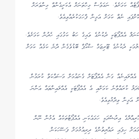
ޓެއް ކަމަށެވެ. ނަމަވެސް މިހާތަނަށް އެކަށީގެންވާ މިންވަރަށް
ށްފައި ނެތް ކަމަށް އަމީން ފާހަގަކުރެއްވިއެވެ.
ނަލް އެއާޕޯޓަކީ ދެކުނުގެ ވައިގެ ހަބު ކަމުގައި ހެދުން ކަމަށެވެ.
ލުމަކީ ދެކުނުގެ ޓޫރިޒަމް ސްކޯޕް ބޮޑުވެގެން ދާނެ ކަމެއް ކަމަށް
 އެއާލައިނެއް ގަން އެއާޕޯޓަށް ގެނައުމަށް މަސައްކަތް ކުރަމުން
ދަލު ކުރައްވާނެ ކަމަށާއި އެ އެއާޕޯޓަކީ އެއާލައިންތައް އަންނަ
 އަމީން ވިދާޅުވިއެވެ.
ޫރިއްޔާގެ އިރުޝާދަކީ ހަމައެކަނި އެއާޕޯޓުތަކެއް އެޅުން ނޫން
ައަށް ހިފައި ރައްޔިތުންގެ ދިރިއުޅުމަށް ފަސޭހަކަން