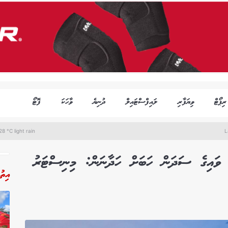
ރިޕޯޓް
ވިޔަފާރި
ލައިފްސްޓައިލް
ދުނިޔެ
ވާހަކަ
ފޮޓޯ
8 °C light rain
L
ެ ވައިގެ ސަދަން ހަބަށް ހަދާނަން: މިނިސްޓަރު
އިތު