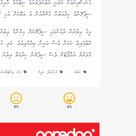
ގެނެސްދިނުމަށް މަދަނީ ދަތުރުފަތުރުގެ ނިޒާމެއް ގާއިމުކ
ސީޕްލޭންގެ ހިދުމަތުން ގުޅާލުމުން އެ އަތޮޅަށް އެކި ގ
މީގެ އިތުރުން ދެކުނުގައި ސީޕްލޭނަށް ޑިމާންޑް އިތުރުވ
ރާވާފައިވާ ކަމަށް ވެސް އަމީން ވިދާޅުވިއެވެ. އަދި ކުރ
މާވަރުލު އެއާޕޯޓަށް ވެސް ސީޕްލެން ހިދުމަތް އިތުރު ކު
ހަބަރު
މުހައްމަދު އަމީން
ގަން އިންޓަނޭޝަނަލ
0%
0%