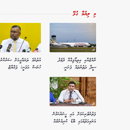
މި ލިޔުމާ ގުޅޭ
ރާއްޖެއާއި އިތިއޯޕިއާއާ ދެމެދު
އުތުރުގެ ތަރައްގީއަށް ސަރުކާރުނ
ސީދާ ދަތުރުތައް ފަށަނީ
ހުރަސް އަޅަނީ: ފައްޔާޒް
ފަތުރުވެރިކަމަށް އައި ހީީނަރުކަމުން
އަރައިގަތުމުގައި ބޮޑު ކުރިއެރުމެއް