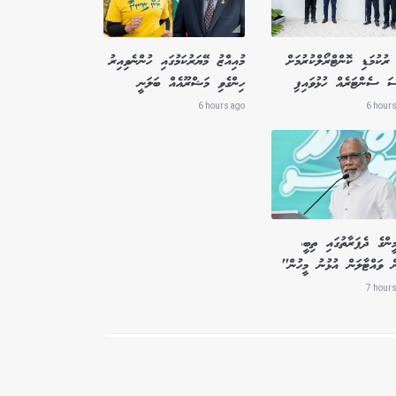
ރުކުމަޑި ކޮންޓްރޯލްކުރުމަށް
މުއިއްޒު މޭޔަރުކަމުގައި ހުންނެވިއިރު
ސަ ސެންޓަރެއް ހުޅުވައިފި
ހިންގެވި މަޝްރޫއެއް ބަލަނީ
6 hours ago
6 hours
ންގެ ދެފަރާތުގައި ތިބީ،
ް ވައްޓާލަން އުޅުނު މީހުން"
7 hours