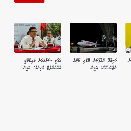
ް
ހަނިމާދޫ އެއާޕޯޓަށް ބޮޑެތި ބޯޓެއް
ގައުމީ ސަލާމަތަށް ވައިޑްބޮޑީ
ނުޖެއްސޭނެ: އަމީން
އެއާކްރާފްޓް މުހިންމު: އަމީން