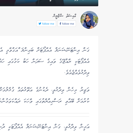
ޢާއިޝަތު ޝާޒްލީން
follow me
follow me
ގަން އިންޓަނޭޝަނަލް އެއާޕޯޓަށް ބައިންލަ ްއަގްވާމީ އެ
އެއާޕޯޓަކީ ރާއްޖޭގެ ވައިގެ ސަދަން ހަބު ކަމުގައި ހަދ
ވިދާޅުވެއްޖެއެވެ.
ވަޒީރު މިހެން ވިދާޅުވީ، ދެކުނުގެ އަތޮޅުތައް ގުޅާލުމަށ
ކުރުމަށް ބޭއްވި ރަސްމިއްޔާތުގައި ވާހަކަ ދައްކަވަމުންނެ
އަމީން ވިދާޅުވީ، ގަން އިންޓަނޭޝަނަލް އެއާޕޯޓަކީ ދުނި