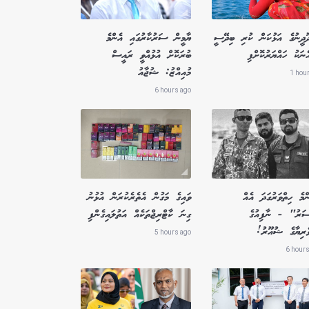
ދޫދީނުގެ އަޅުކަން ކުރި ބިދޭސީ
ޔާމީން ސަރުކާރުގައި އެންމެ
ެނަކު ހައްޔަރުކޮށްފި
ބުރަކޮށް އުޅުއްވީ ރައީސް
މުއިއްޒު: ޝުޖާއު
1 hou
6 hours ago
މެ ހިތްވަރުގަދަ އެއް
ވައިގެ މަގުން އެތެރެކުރަން އުޅުނު
ސަރު" - ނާފިއުގެ
ގިނަ ކާޓްރިޖްތަކެއް އަތުލައިގެންފި
ވެރިޔާގެ ޝުއޫރު!
5 hours ago
6 hours