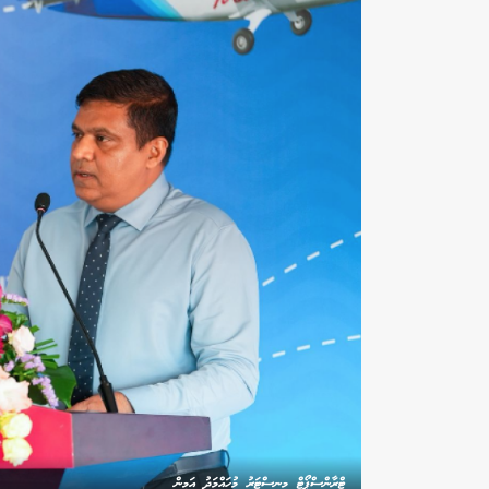
ޓްރާންސްޕޯޓް މިނިސްޓަރު މުހައްމަދު އަމީން