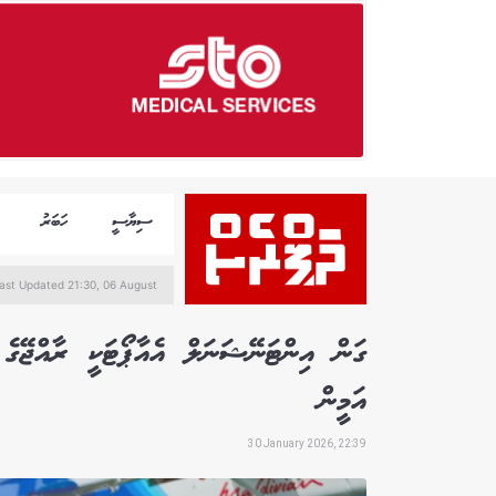
ސިޔާސީ
ހަބަރު
ast Updated 21:30, 06 August
ގަން އިންޓަނޭޝަނަލް އެއާޕޯޓަކީ ރާއްޖޭގ
އަމީން
30 January 2026, 22:39