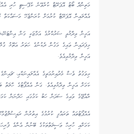
މަތިންދާ ބޯޓު އޮޕަރޭޓް ކުރެވޭނެ ކެޕޭސިޓީ ހުރި އެއާޕޯ
އެއާލައިން އޮޕަރޭޓް ކުރުމަށް ކުރަންޖެހޭ މަސައްކަތް ކޮ
އަމީން ވިދާޅުވީ ސަރުކާރުގެ އަމާޒަކީ ގަން އިންޓަނޭޝަ
މިފަދައިން ވައިގެ މަގުން ދެކުނުގެ ހަތަރު އަތޮޅު ގުޅާ
އަމީން ވިދާޅުވިއެވެ.
މިވަގުތު ވެސް މެދުއިރުމަތީގެ އެއާލައިނަކާއި، ޗައިނާގެ
ކަމަށް އަމީން ވިދާޅުވިއެވެ. ގަން އެއާޕޯޓުގެ ހާލަތު ބަ
ރާއްޖޭގެ ވައިގެ ސަދަން ހަބު ކަމުގައި ހަދާނަން ކަމަށް
އެއާޕޯޓުތައް ތަރައްގީ ކުރުމުގެ އިތުރުން ރައީސުލްޖުމްހ
ކަމަށާއި ހުރިހާ ވަސީލަތްތަކުގެ ބޭނުން އެންމެ ފުރިހަމ