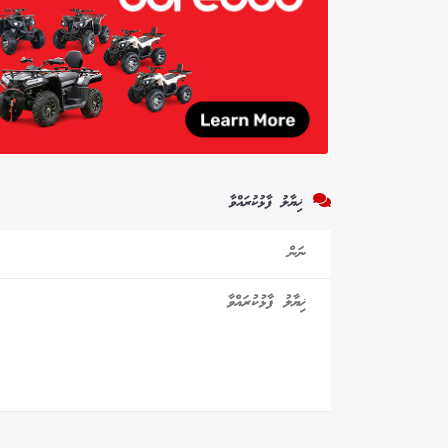
ޚިޔާލު ފާޅުކުރައްވާ