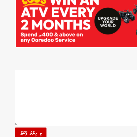
މި ހިޔާލު ފޮނުވާ'