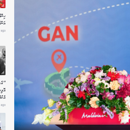
ހިން
އަންހ
r ago
"އެން
އޮފި
އެކު
 ago