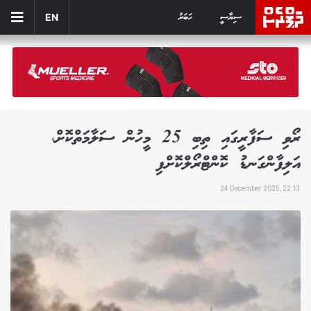
ސިޔާސީ
ހަބަރު
EN
ރޯވި ސަފާރީގައި ތިބި 25 މީހުން ސަލާމަތްކޮށް،
އަލިފާންގަނޑު ކޮންޓްރޯލްކޮށްފި
24 December 2025, 22:13