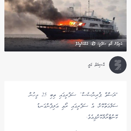
އަލިފާން ރޯވި ސަފާރީ/ ފޮޓޯ: އެމްއެންޑީއެފް
އާޝިޔަތު ޢަލީ
"ޔަސާވާ ޕްރިންސެސް“ ސަފާރީގައި ތިބި 25 މީހުން
ސަލާމަތްކޮށް، އެ ސަފާރީގައި ރޯވި އަލިފާންގަނޑު
ކޮންޓްރޯލްކޮށްފިއެވެ.