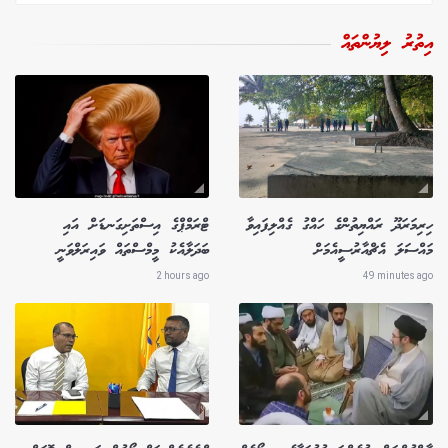
އިތުރު ލިޔުންތައް
ހިރިމަރަދޫ ރައްޔިތުންގެ ހައްގު ގެއްލިފައިވާ
ޓްރަމްޕްގެ އިސްތަށިގަނޑަށް އައި
މައްސަލަ އެޗްއާރުސީއެމަށް
ބަދަލާއެކު މީމްސްތައް ވައިރަލްވަނީ
2 hours ago
49 minutes ago