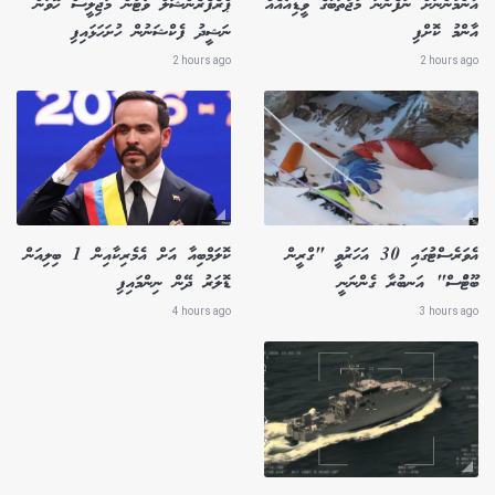
އާންމުންނަށް ނުފެންނަ މުޖުތަބާގެ ވީޑިއޯއެއް
ޕްރެފެރެންޝަލް ވޯޓުން މަޖިލީސް ހޮވަން
އާންމު ކޮށްފި
ނަޝީދު ފެކްޝަނުން ހުށަހަޅައިފި
2 hours ago
2 hours ago
އެވަރެސްޓުގައި 30 އަހަރުވީ "ގްރީން
ކޮލަމްބިއާ އަށް އެމެރިކާއިން 1 ބިލިއަން
ބޫޓުްސް" އަނބުރާ ގެންނަނީ
ޑޮލަރު ދޭން ނިންމައިފި
4 hours ago
3 hours ago