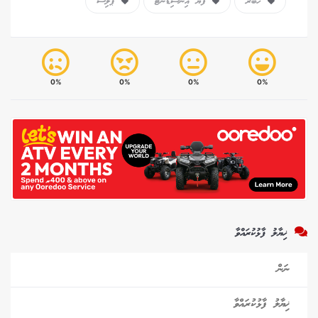
ހަބަރު
ފަޔާ އިންސިޑެންޓް
ޕޮލިސް
0%
0%
0%
0%
ޚިޔާލު ފާޅުކުރައްވާ