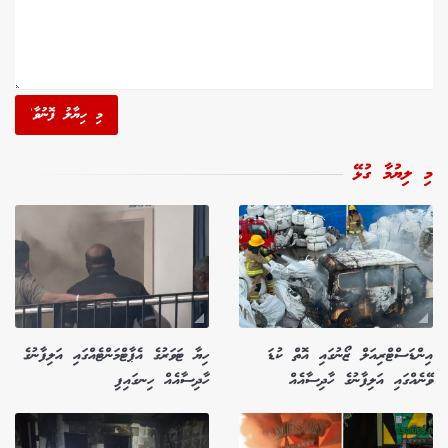
މި ހިޔާލު ފޮނުވާ'
މި ލިޔުމާ ގުޅޭ
އިންޑަސްޓްރިއަލް ޒޯނުގައި އޮތް ކުޑަ
ހިޔާ ޓަވަރުގެ އެޕާޓްމަންޓެއްގައި އަލިފާނުގެ
ވޭނެއްގައި އަލިފާނުގެ ހާދިސާއެއް
ހާދިސާއެއް ހިނގައިފި