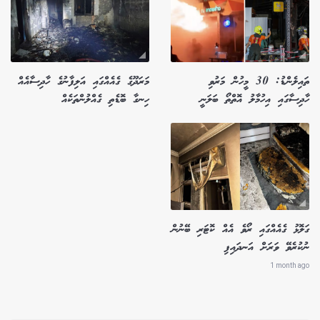
ތައިލެންޑު: 30 މީހުން މަރުވި
މަރަދޫގެ ގެއެއްގައި އަލިފާނުގެ ހާދިސާއެއް
ހާދިސާގައި އިހުމާލު އޮތްތޯ ބަލަނީ
ހިނގާ ބޮޑެތި ގެއްލުންތަކެއް
ގަލޮޅު ގެއެއްގައި ރޯވެ އެއް ކޮޓަރި ބޭނުން
ނުކުރެވޭ ވަރަށް އަނދައިފި
1 month ago