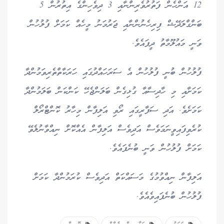
12 އަންހެން ފަތުރުވެރިންނާއި 3 ދިވެހިންގެ އިތުރުން 5
ބަންގްލަދޭޝް ފިރިހެނުންނާއި ޖަރުމަނު މީހެއް ކަމަށް ފުލުހުން
ވަނީ މައުލޫމާތު ދީފައެވެ.
ފުލުހުން ބުނީ ފުލުހުން އެ ސަރަހައްދުގައި ހަރަކާތްތެރިވަމުންދާ
ކަމަށާއި މި ހާދިސާއާ ގުޅިގެން ބަލަންޖެހޭ ކަންކަން ބަލަމުންދާ
ކަމަށެވެ. އަދި ސަފާރީގައި ރޯވި އަލިފާން މިހާރު ކޮންޓްރޯލް
ކުރެވިފައިވީނަމަވެސް އަދިވެސް އަލިފާން އެއްކޮށް ނިއްވާނުލެވޭ
ކަމަށް ފުލުހުން ވަނީ ބުނެފައެވެ.
އަލިފާން ނިއްވުމުގެ މަސައްކަތް އަދިވެސް ކުރަމުންދާ ކަމަށް
ފުލުހުން ބުނެފައިވެއެވެ.