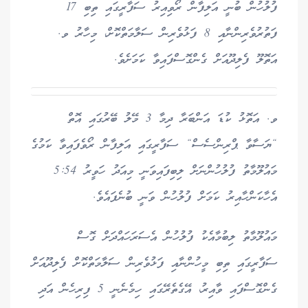
ފުލުހުން ބުނީ އަލިފާން ރޯވިއިރު ސަފާރީގައި ތިބި 17
ފަތުރުވެރިންނާއި 8 ފަޅުވެރިން ސަލާމަތްކޮށް، މިހާރު ވ.
އަތޮލޫ ފެލިދޫއަށް ގެންގޮސްފައިވާ ކަމަށެވެ.
ވ. އަތޮޅު ކުޑަ އަންބަރާ ދިމާ 3 މޭލު ބޭރުގައި އޮތް
“ޔަސާވާ ޕްރިންސެސް“ ސަފާރީގައި އަލިފާން ރޯވެފައިވާ ކަމުގެ
މައުލޫމާތު ފުލުހުންނަށް ލިބިފައިވަނީ މިއަދު ހަވީރު 5:54
އެހާކަންހާއިރު ކަމަށް ފުލުހުން ވަނީ ބުނެފައެވެ.
މައުލޫމާތު ލިބުމާއެކު ފުލުހުން އެސަރަހައްދަށް ގޮސް
ސަފާރީގައި ތިބި މީހުންނާއި ފަޅުވެރިން ސަލާމަތްކޮށް ފެލިދޫއަށް
ގެންގޮސްފައި ވާއިރު، އޭގެތެރޭގައި ހިމެނެނީ 5 ފިރިހެން އަދި