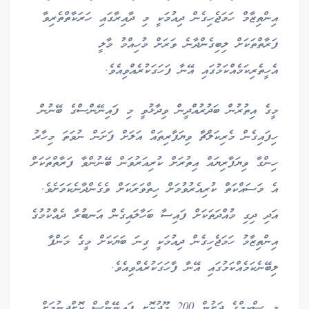
އިންތިޒާމް ހަމަޖެހިގެން ދިއުމަކީ މި ދާއިރާގައި ހަރަކާތްތެރިވާ
ފަރާތްތަކަށް ލިބިގެންދާނެ ވަރަށް މުހިއްމު މާލީ
އެހީތެރިކަމެއްކަމުގައި އޭނާ ފަހަގަކުރެއްވިއެވެ.
މީގެ އިތުރުން ބަދުރުއްދީން ވިދާޅުވީ މި ފައިނޭންސްގެ ބޭނުން
ހިފައިގެން މެރިކަލްޗާ ވިޔަފާރިތައް އަލަށް ފަށަން ނުވަތަ މިހާރު
ހިންގާ ވިޔަފާރިޔައް އިތުރަށް ކުރިއަރުވަން ބޭނުންވާ ފަރާތްތަކަށް
އެ މަސައްކަތް ކުރިއެރުވުމަށް ހިތްވަރަކަށް ވެގެންދާނެކަމަށެވެ.
އަދި ދިގި މުއްދަތަކަށް ފައިސާ ބަހާލައިގެން އަނބުރާ ދެއްކުމުގެ
އިންތިޒާމު ހަމަޖެހިގެން ދިއުމަކީ ގިނަ ބަޔަކަށް މީގެ މަންފާ
ލިބޭނެކަމެއްކަމުގައި އޭނާ ފާހަގަކުރެއްވިއެވެ.
މި ސްކީމްގެ ދަށުން 200 މޫދުކޮށި ފައިނޭންސް ކޮށްދިނުމަށް