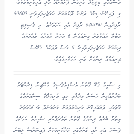
އެސްއެމްއީ ޑިޖިޓަލް ގުޅިގެން ފޯރުކޮށްދޭ މާލީ އެހީތެރިކަމެކެވެ.
މި ފައިނޭންސިންގެ ދަށުން ދޫކުރުމަށް ހަމަޖެހިފައިވަނީ 80،000
ރުފިޔާއިން 640،000 ރުފިޔާ އާއި ހަމައަށެވެ. މި ފެސިލިޓީ
އަބުރާ ދެއްކުމަށް ގިނަވެގެން 6 އަހަރު ދުވަހުގެ މުއްދަތެއް
ދިނުމަށް ހަމަޖެހިފައިވާއިރު 6 މަސް ދުވަހުގެ ގްރޭސް
ޕީރިއަޑެއް ދިނުމަށް ވަނީ ހަމަޖެހިފައިެވެ.
މި ސްކީމާ ގުޅޭ ގޮތުން އެސްޑީއެފްސީގެ މެނޭޖިން ޑިރެކްޓަރު
ބަދުރުއްދީން ހަސަން ވިދާޅުވީ މިއީ މެރިކަލްޗާ ސިނާއަތެއްގެ
ގޮތުގައި ތަރައްގީކޮށް ކުރިއެރުވުމަށް ކުރަމުންދާ މަސައްކަތަށް
އިތުރު ބާރެއް ދިނުމުގެ ގޮތުން ތައާރަފްކުރި ސްކީމެއް ކަމަށެވެ.
ފަސޭހަ އަދި ލުއި ގޮތެއްގައި މޫދުކޮށިތަކަށް ފައިނޭންސް ލިބޭނެ