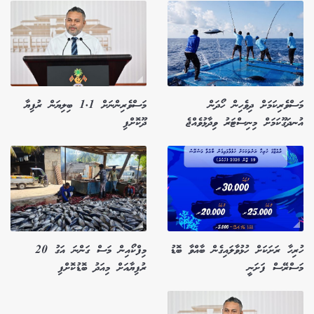
މަސްވެރިކަމަށް ދިވެހިން ހޯދަން
މަސްވެރިންނަށް 1.1 ބިލިޔަން ރުފިޔާ
އުނދަގޫކަމަށް މިނިސްޓަރު ވިދާޅުވެއްޖެ
ދޫކޮށްފި
ހުރިހާ ރަށަކަށް ހުޅުވާލައިގެން ބާއްވާ ބޮޑު
މިފްކޯއިން މަސް ގަންނަ އަގު 20
މަސްރޭސް ފަށަނީ
ރުފިޔާއަށް މިއަދު ބޮޑުކޮށްފި