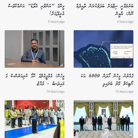
ބަރުލަމާނީ ނިޒާމަށް ބަދަލުކުރަން ތާއީދެއް
މީރާގެ "ރަންލާރި އެވޯޑު" އަނެއްކާވެސް
ނޫން: ޔާމީން
އުރީދޫއަށް!
5 hours ago
4 hours ago
ގެއްލުނު މީހުން ހޯދަން 6000 އަކަ
މީހުން: އެމްޕީއެލްގެ ކާގޯ ކްލިއަރެންސް ގެ
ނޯޓިކަލް މޭލު ބަލައިފި
މައިތަނބު - މުއާޒު
16 hours ago
15 hours ago