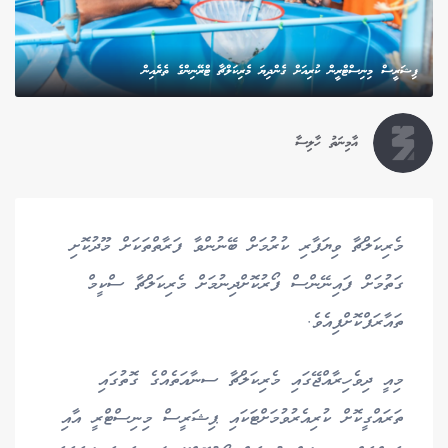
ފިޝަރީސް މިނިސްޓްރީން ކުރިއަށް ގެންދިޔަ މެރިކަލްޗާ ޓްރޭނިންގެ ތެރެއިން
އާމިނަތު ހާލިސާ
މެރިކަލްޗާ ވިޔަފާރި ކުރުމަށް ބޭނުންވާ ފަރާތްތަކަށް މޫދުކޮށި
ގަތުމަށް ފައިނޭންސް ފޯރުކޮށްދިނުމަށް މެރިކަލްޗާ ސްކީމް
ތައާރަފްކޮށްފިއެވެ.
މިއީ ދިވެހިރާއްޖޭގައި މެރިކަލްޗާ ސނާއަތެއްގެ ގޮތުގައި
ތަރައްގީކޮށް ކުރިއެރުވުމަށްޓަކައި ޕިޝަރީސް މިނިސްޓްރީ އާއި