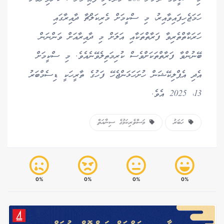
ހަމަޖެހިފައިވާއިރު، މި ސްކީމަށް މެރިކަލްޗާ ދާއިރާގައި
ހަރަކާތްތެރިވާ ފަރާތްތަކާއި އަލަށް މި ދާއިރާއަށް ވަންނަން
ބޭނުންވާ ފަރާތްތަކަށްވެސް ކުރިމަތިލެވޭނެއެވެ. މި ސްކީމަށް
އެދި އެޕްލިކޭޝަން ހުށަހަޅަންޖެހޭ ފަހުގެ ތާރީހަކީ ޑިސެމްބަރު
13، 2025 އެވެ.
ހަބަރު
މަސްވެރިކަމުގެ ސިނާއަތް
0%
0%
0%
0%