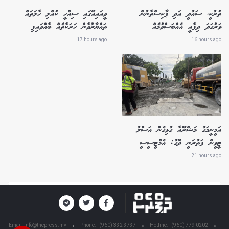
ތުރުކީ، ސައުދީ އަދި ޕާކިސްތާނުން
ވީއައިއޭގައި ސިއްހީ ކުއްލި ހާލަތައް
ވަރުގަދަ ދިފާއީ އެއްބަސްވުމެއް
ތައްޔާރުވާން ހަރަކާތެއް ބާއްވައިފި
17 hours ago
16 hours ago
އަމީނީމަގު މަޝްރޫއާ ގުޅިގެން އަސްލު
ޓީވީން ފަތުރަނީ ދޮގު: އެމްޓީސީސީ
21 hours ago
Email:
info@thepress.mv
Phone: +(960) 332 3737
Hotline: +(960) 779 0202