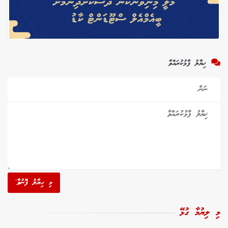
ޚިޔާލު ފާޅުކުރައްވާ
މި ހިޔާލު ފޮނުވާ'
މި ލިޔުމާ ގުޅޭ