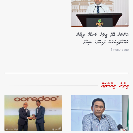
އަންނަން އޮތް ޖީލަށް ކަނޑުގެ ދިރުން
ރައްކާތެރިކުރުން މުހިންމު: ޝިޔާމް
2 months ago
އިތުރު ލިޔުންތައް