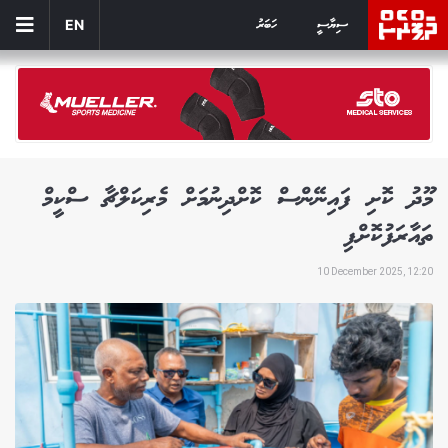
ސިޔާސީ
ހަބަރު
EN
މޫދު ކޮށި ފައިނޭންސް ކޮށްދިނުމަށް މެރިކަލްޗާ ސްކީމް
ތައާރަފުކޮށްފި
10 December 2025, 12:20