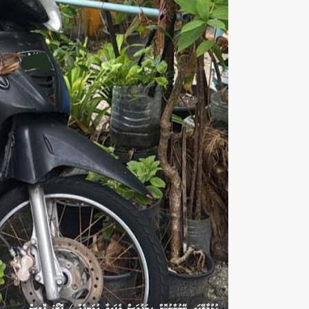
ހުޅުމާލޭގައި ބޭނުންނުކޮށް ގިނަދުވަސް ވެފައިވާ އުޅަނދެއް / ފޮޓޯ: ޕޮލިސް