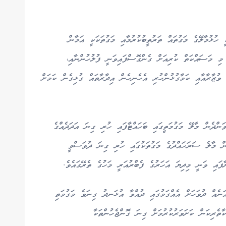
ުޅުމާލޭގެ މަގުތައް ތަރުތީބުކުރުމާއި މަގުތަކަކީ އަމާން
 މި މަސައްކަތް ކުރިއަށް ގެންގޮސްފައިވަނީ ފުލުހުންނާއި،
 ވުޒާރާއާއި ކަމާގުޅުންހުރި އެހެނިހެން އިދާރާތައް ގުޅިގެން ކަމަށް
ަންދެން މާލޭ މަގުމަތީގައި ބަހައްޓާފައި ހުރި ގިނަ އަދަދެއްގެ
ުން މާލެ ސަރަހައްދުގެ މަގުތަކުގައި ހުރި ގިނަ ދުވަސްވީ
ފައި ވަނީ މިދިޔަ އަހަރުގެ ފެބްރުއަރީ މަހުގެ ތެރޭގައެވެ.
ނެއް ދުވަހަށް އެއްގަމުގައި ދުއްވާ އުޅަނދު ގިނަވެ މަގުމަތި
ާތެރިކަން ކަށަވަރުކުރުމަށް ގިނަ ގޮންޖެހުންތަކާ