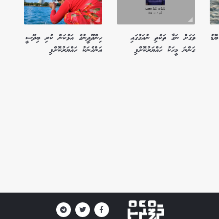
ޮޑު
ވަގަށް ނަގާ ތަކެތި ނުއަގުގައި
ހިންދޫދީނުގެ އަޅުކަން ކުރި ބިދޭސީ
ގަންނަ މީހަކު ހައްޔަރުކޮށްފި
އަންހެނަކު ހައްޔަރުކޮށްފި