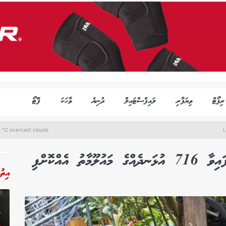
ރިޕޯޓް
ވިޔަފާރި
ލައިފްސްޓައިލް
ދުނިޔެ
ވާހަކަ
ފޮޓޯ
 °C overcast clouds
L
 އެއްކޮށްފި
އިތު