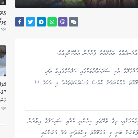
އާންމ
ވީޑިއ
 ago
ުމާލޭގެ އެކި ސަރަހައްދުތަކުގައި ހަލާކުވެފައިވާ އަދި
ބޭނުންނުކޮށް ގިނަދުވަސް ވެފައިވާ އުޅަނދުތަކުގެ މައުލޫމާތު އެއްކުރުމަށް ހާއްސަ މަސައްކަތްތަކެއް މި މަހުގެ 14
"ގްރ
ގެންނ
 ago
ނދު ދެނެގަނެވިފައިވާކަމަށާއި، މީގެ ތެރޭގައި ހިމެނެނީ ކާރާއި ސައިކަލުގެ އިތުރުން
ުލުހުން ބުނީ މި މައުލޫމާތު މިހާރުވަނީ ކަމާ ގުޅުންހުރި