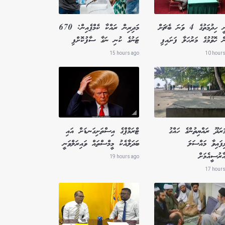
ވަތަނީ ހިދުމަތުގެ 4 ވަނަ ބެޗަށް
މަދިރިން ރައްކާ ކެމްޕެއިން: 670
ް ހޮވުމުގެ މަރުހަލާ ފަށައިފި
ޓަނުގެ ކުނި ނަގާ ސާފުކޮށްފި
15 hours ago
10 hours
ަރަދޫ ރައްޔިތުންގެ ހައްގު
ޓްރަމްޕްގެ އިސްތަށިގަނޑަށް އައި
ިފައިވާ މައްސަލަ
ބަދަލާއެކު މީމްސްތައް ވައިރަލްވަނީ
ާރުސީއެމަށް
19 hours ago
17 hours