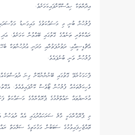
އިދާރާތަކާ ހިއްސާކޮށްފައިކަމަށެވެ.
ފުލުހުން ބުނީ މި މަސައްކަތުގެ މައިގަނޑު މަގްސަދަކީ ހ
ރައްކާތެރި ތަނެއްގެ ގޮތުގައި ބޭއްވުން ކަމަށެވެ. އަދި
އެޗްޑީސީއާއި، ދަތުރުފަތުރާއި މަދަނީ އުދުހުންތަކާ ބެހޭ
ފުލުހުން ވަނީ ބުނެފައެވެ.
ފާހަގަކުރެވޭ ގޮތުގައި ބޭނުންނުކޮށް ގިނަ ދުވަސްތަކެއްވ
ވެހިކަލްތަކެއް ފުލުހުން ޓޯވެސް ކޮށްފައިވެއެވެ. އެގޮތ
އުޅަނދުތައް ނައްތާލުމުގެ ޕްރޮގްރާމްގެ މަސައްކަތް ފަށާ
މި ޕްރޮގްރާމަކީ މާލެ ސަރަހައްދުގައި އެއް ދުވަހުން އަ
ތޮއްޖެހިފައިވުމުގެ ސަބަބުން މަގުމަތީގެ ސަލާމަތާ ރައްކ