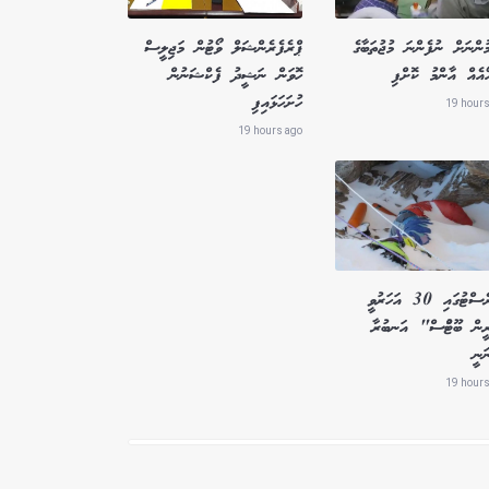
ުންނަށް ނުފެންނަ މުޖުތަބާގެ
ޕްރެފެރެންޝަލް ވޯޓުން މަޖިލީސް
ޯއެއް އާންމު ކޮށްފި
ހޮވަން ނަޝީދު ފެކްޝަނުން
ހުށަހަޅައިފި
19 hours
19 hours ago
އެވަރެސްޓުގައި 30 އަހަރުވީ
ީން ބޫޓުްސް" އަނބުރާ
ަނީ
19 hours