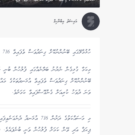
އައިޝަތު އިބްރާހިމް
ހުޅުމާލޭގައި ބޭނުންނުކޮށް ގިނަދުވަސް ވެފައިވާ 716 އުޅަނދެއްގެ މައުލޫމާތު ފުލުހުން އެއްކޮށްފިއެވެ.
މިކަމާ ގުޅިގެން ނެރުނު ބަޔާނެއްގައި ފުލުހުން ބުނީ ހުޅ
ވަނަ ދުވަހު ކުރިއަށް ގެންގޮސްފައިވާ ކަމަށެވެ.
މި މަސައްކަތުގެ ދަށުން 716 އުޅަ
ޕިކަޕް އަދި ވޭން ކަމަށް ފުލުހުން ވަނީ ބުނެފައެވެ. ފ