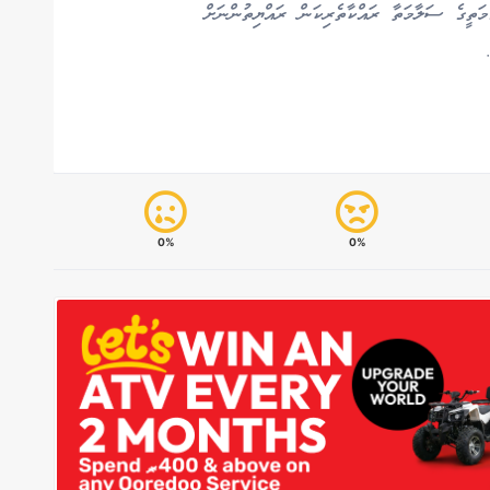
ުމަތީގެ ސަލާމަތާ ރައްކާތެރިކަން ރައްޔިތުންނަށް
0%
0%