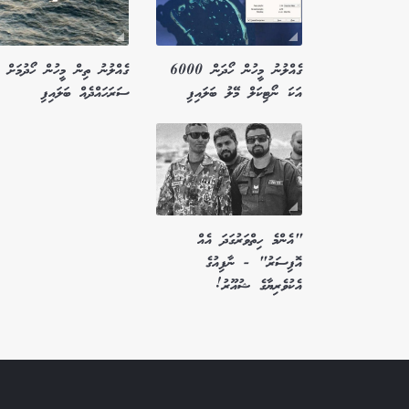
ގެއްލުނު މީހުން ހޯދަން 6000
ގެއްލުނު ތިން މީހުން ހޯދުމަށް ބ
އަކަ ނޯޓިކަލް މޭލު ބަލައިފި
ސަރަހައްދެއް ބަލައިފި
"އެންމެ ހިތްވަރުގަދަ އެއް
އޮފިސަރު" - ނާފިއުގެ
އެކުވެރިޔާގެ ޝުއޫރު!