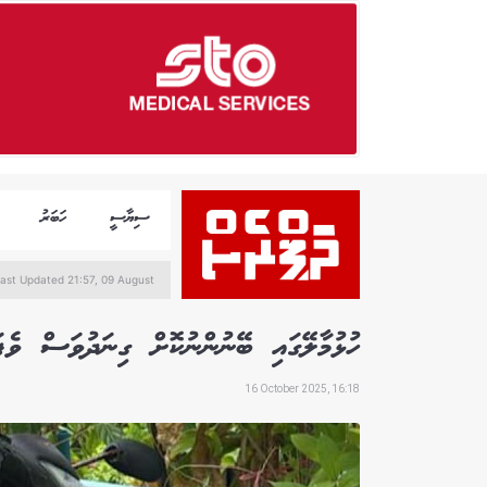
ސިޔާސީ
ހަބަރު
ast Updated 21:57, 09 August
ހުޅުމާލޭގައި ބޭނުންނުކޮށް ގިނަދުވަސް ވެފައިވާ 716 އުޅަނދެއްގެ މައުލޫމާތު
16 October 2025, 16:18