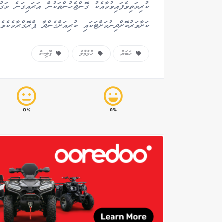
ކުރިމަތިވެފައިވުމާއެކު ގޮންޖެހުންތަކުން އަރައިގަނެ މަގ
ކަށާވަރުކޮށްދިނުމަށްޓަކައި ކުރިއަށްގެންދާ ޕްރޮގްރާމެކެވެ.
ހަބަރު
ހުޅުމާލެ
ޕޮލިސް
0%
0%