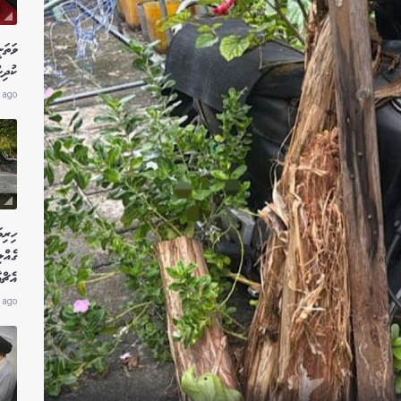
ކުދިނ
 ago
ހިރިމ
ގެއްލ
އެޗްއ
 ago