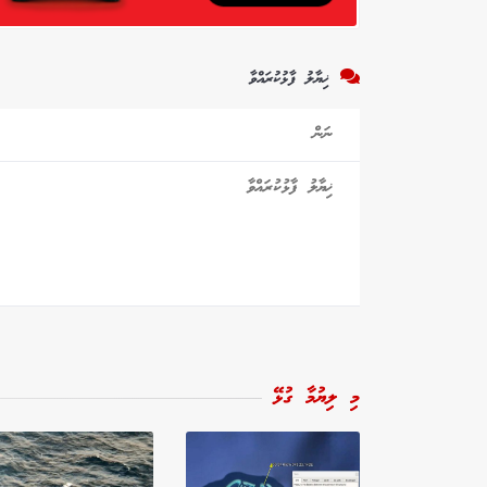
ޚިޔާލު ފާޅުކުރައްވާ
މި ލިޔުމާ ގުޅޭ