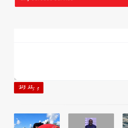
މި ހިޔާލު ފޮނުވާ'