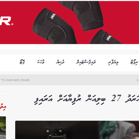
ރިޕޯޓް
ވިޔަފާރި
ލައިފްސްޓައިލް
ދުނިޔެ
ވާހަކަ
ފޮޓޯ
 °C overcast clouds
L
ށް އަރައިފި
އިތު