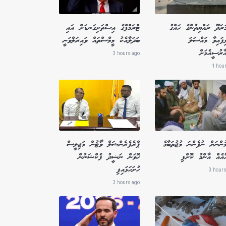
ަރަދޫ ރައްޔިތުންގެ ހައްގު
ޓްރަމްޕްގެ އިސްތަށިގަނޑަށް އައި
ިފައިވާ މައްސަލަ
ބަދަލާއެކު މީމްސްތައް ވައިރަލްވަނީ
ާރުސީއެމަށް
3 hours ago
1 hou
ުންނަށް ނުފެންނަ މުޖުތަބާގެ
ޕްރެފެރެންޝަލް ވޯޓުން މަޖިލީސް
ޯއެއް އާންމު ކޮށްފި
ހޮވަން ނަޝީދު ފެކްޝަނުން
ހުށަހަޅައިފި
3 hours
3 hours ago