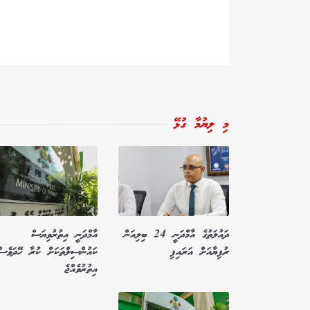
މި ލިޔުމާ ގުޅޭ
ދައުލަތުގެ އާމްދަނީ 24 ބިލިއަން
އާމްދަނީ އިތުރުވިޔަސް
ރުފިޔާއަށް އަރައިފި
ކައުންސިލްތަކަށް ކުރާ ހޭދަވެސް
އިތުރުވެއްޖެ