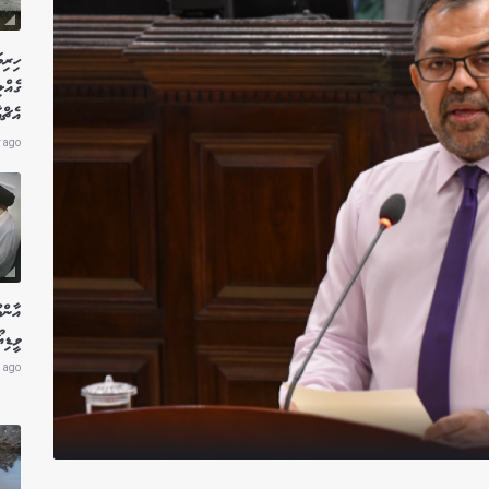
ހިރިމ
ގެއްލ
އެޗްއ
r ago
އާންމ
ވީޑިއ
 ago