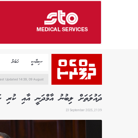
ސިޔާސީ
ހަބަރު
ast Updated 14:39, 09 August
ދައުލަތަށް ލިބުނު އާމްދަނީ އާއި ކުރި ހަރަދު 27 ބިލިއަން ރުފިޔާއަ
23 September 2025, 21:39