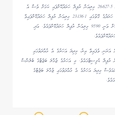
މި މަހުގެ 18 ވަނަ ދުވަހާ ހަމައަށް ދައުލަތުން ވަނީ 26،627.5 މިލިއަން ރުފިޔާ ހަރަދުކޮށްފައި ކަމަށް ވެސް އެ
މިނިސްޓްރީން ބުނެއެވެ. ހަރަދުގެ ގޮތުގައި ރިކަރަންޓް ހަރަދުގެ ގޮތުގައި 23،136.1 މިލިއަން ރުފިޔާ ހަރަދުކޮށްފައިވާ
އިރު، އޭގެތެރެއިން މުސާރައާއި އެހެނިހެން އިނާޔަތްތަކަށް ވަނީ 9590 މިލިއަން ރުފިޔާ ހަރަދުކޮށްފައެވެ. އަދި
ްސް 4034.7 މިލިއަން ރުފިޔާ އަރަނި ވެފައިވާ އިރު، މިދިޔަ އަހަރުގެ އެ މުއްދަތުގައި
އިމަރީ ބެލެންސް ހުރީ 2343.6 މިލިއަން ރުފިޔާ ޑެފިސިޓްގައެވެ. މި އަހަރުގެ ޖުމްލަ ބަޖެޓްގެ ބެލެންސް
ވީ ނަމަވެސް މިދިޔަ އަހަރުގެ އެ މުއްދަތުގައި ޖުމްލަ ބަޖެޓްގެ