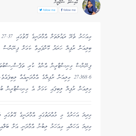
ޢާއިޝަތު ޝާޒްލީން
follow me
follow me
ބިލިއަން ރުފިޔާ ހަރަދު ކޮށްފައިވާ ކަމަށް ފިނޭންސް މ
މިލިއަން ރުފިޔާ ލިިބިފައި ކަމަށް އެ މިނިސްޓްރީން ބުނ
މިދިޔަ އަހަރާއި މިއަހަރު ލިބުނު އާމްދަނީ އަށް ބަލާއިރު، 6.32 ޕަސެންޓްގެ ކުރި އެރުމ