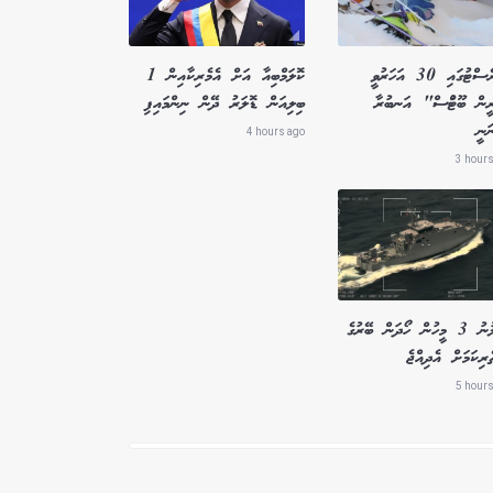
އެވަރެސްޓުގައި 30 އަހަރުވީ
ކޮލަމްބިއާ އަށް އެމެރިކާއިން 1
ީން ބޫޓުްސް" އަނބުރާ
ބިލިއަން ޑޮލަރު ދޭން ނިންމައިފި
ަނީ
4 hours ago
3 hours
ގެއްލުނު 3 މީހުން ހޯދަން ބޭރުގެ
ެރިކަމަށް އެދިއްޖެ
5 hours