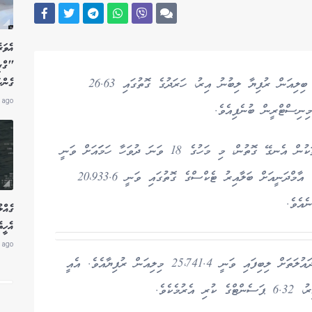
"ގްރ
ގެންނ
މިއަހަރު ތެރޭ ދައުލަތަށް އާމްދަނީގެ ގޮތުގައި 27.37 ބިލިއަން ރުފިޔާ ލިބުނު އިރު، ހަރަދުގެ ގޮތުގައި 26.63
 ago
ިނިސްޓްރީން ބުނެފިއެވެ.
ފިނޭންސް މިނިސްޓްރީން އާންމު ކުރި ތަފާސްހިސާބުތަކުން އެނގޭ ގޮތުން، މި މަހުގެ 18 ވަނަ ދުވަހާ ހަމަައަށް ވަނީ
27،368.6 މިލިއަން ރުފިޔާގެ އާމްދަނީއެއް ލިބިފައެވެ. އާމްދަނީއަށް ބަލާއިރު ޓެކްސްގެ ގޮތުގައި ވަނީ 20،933.6
ެއެވެ.
އެހީތ
 ago
މިދިޔަ އަހަރުގެ މި މުއްދަތުގައި އާމްދަނީގެ ގޮތުގައި ދައުލަތަށް ލިބިފައި ވަނީ 25،741.4 މިލިއަން ރުފިޔާއެވެ. އެއީ
ެކެވެ.