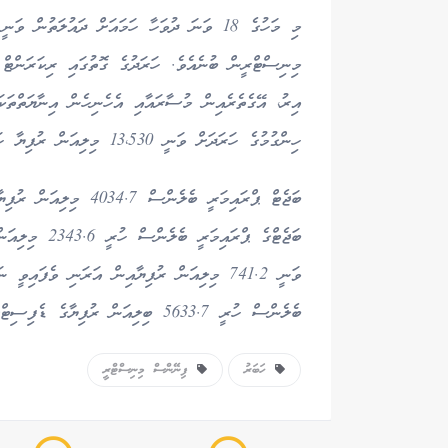
ހިންގުމުގެ ހަރަދަށް ވަނީ 13،530 މިލިއަން ރުފިޔާ ހަރަދުކޮށްފައެވެ.
ބަޖެޓް ޕްރައިމަރީ ބެލެނ
ބަޖެޓްގެ ޕްރަ
ވަނީ 741.2 މިލިއަން ރުފިޔާއިން އަރަނި ވެފައި
ބެލެންސް ހުރީ 5633.7 ބިލިއަން ރުފިޔާގެ ޑެފިސިޓްގައެވެ.
ހަބަރު
ފިނޭންސް މިނިސްޓްރީ