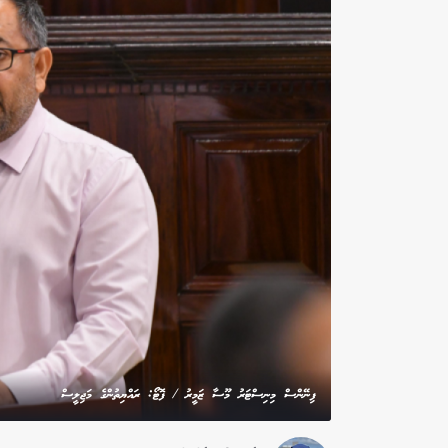
ފިނޭންސް މިނިސްޓަރު މޫސާ ޒަމީރު / ފޮޓޯ: ރައްޔިތުންގެ މަޖިލީސް