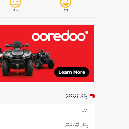
0%
0%
ޚިޔާލު ފާޅުކުރައްވާ