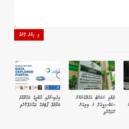
މި ހިޔާލު ފޮނުވާ'
ތެލާއި ކަރަންޓު އަގުބޮޑުނުކޮށް
އިގުތިސާދާއި އާބާދީގެ މައުލޫމާތު
ސަބްސިޑީއަށް 3 ބިލިއަން
ބަލާލެވޭ ޕޯޓަލެއް ތައާރަފްކޮށްފި
ހޭދަކޮށްފި