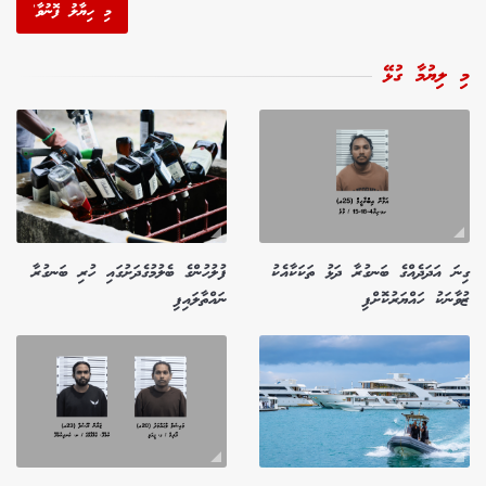
މި ހިޔާލު ފޮނުވާ'
މި ލިޔުމާ ގުޅޭ
ގިނަ އަދަދެއްގެ ބަނގުރާ ދަޅު ތަކަކާއެކު
ފުލުހުންގެ ބެލުމުގެދަށުގައި ހުރި ބަނގުރާ
ޒުވާނަކު ހައްޔަރުކޮށްފި
ނައްތާލައިފި