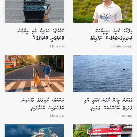
މިފްކޯގެ ކުރީގެ ސީއީއޯއަށް
ހޮރުމުޒު: އެމެރިކާ އާއި އީރާނުން
ޓްރައިބިއުނަލުންވެސް ނާކާމިޔާބު
ބޭނުންވަނީ ކޮންކަމެއް؟
1 hour ago
32 minutes ago
ގެއްލުނު މީހުން ހޯދަން ޔޫއޭވީ އާއި
ޖަންނަތު: އޯޓިޒަމްގެ ވާހަކައިން
ފްލައިޓް ބޭނުންކުރަން ފަށައިފި
ބެލުންތެރިން ރޮއްވާލައިފި
1 hour ago
1 hour ago