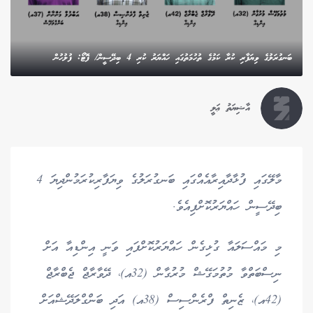
ބަނގުރަލުގެ ވިޔަފާރި ކުރާ ކަމުގެ ތުހުމަތުގައި ހައްޔަރު ކުރި 4 ބިދޭސީން/ ފޮޓޯ: ފުލުހުން
އާޝިޔަތު ޢަލީ
މާލޭގައި ފުޅާދާއިރާއެއްގައި ބަނގުރަލުގެ ވިޔަފާރިކުރަމުންދިޔަ 4
ބިދޭސީން ހައްޔަރުކޮށްފިއެވެ.
މި މައްސަލައާ ގުޅިގެން ހައްޔަރުކޮށްފައި ވަނީ އިންޑިއާ އަށް
ނިސްބަތްވާ މުތުމަގޭޝް މުރުގާން (32އ)، ދޭވާރާޖް ޖެބްރާޖް
(42އ)، ޒެނިތް ފްރެންސިސް (38އ) އަދި ބަންގްލަދޭޝްއަށް