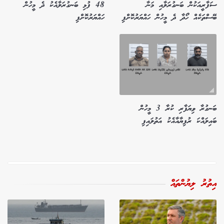
ސަފާރީއަކުން ބަނގުރަލާއި މަނާ
48 ފުޅި ބަނގުރަލާއެކު ދެ މީހުން
ބޭސްތަކެއް ހޯދާ ދެ މީހުން ހައްޔަރުކޮށްފި
ހައްޔަރުކޮށްފި
ބަނގުރާ ވިޔަފާރި ކުރާ 3 މީހުން
ބައިލައްކަ ރުފިޔާއާއެކު އަތުލައިފި
އިތުރު ލިޔުންތައް