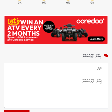
0%
0%
0%
0%
ޚިޔާލު ފާޅުކުރައްވާ