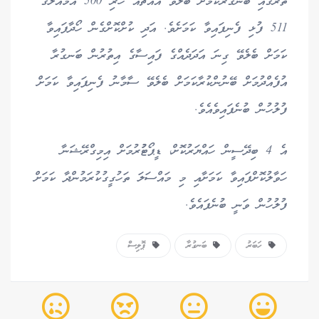
ތެރޭގައި ބަނގުރާކަމަށް ބެލެވޭ އެއްޗެއް ހުރި 500 އެމްއެލްގެ
511 ފުޅި ފެނިފައިވާ ކަމަށެވެ. އަދި ކުށްކޮށްގެން ހޯދާފައިވާ
ކަމަށް ބެލެވޭ ގިނަ އަދަދެއްގެ ފައިސާގެ އިތުރުން ބަނގުރާ
އުފެއްދުމަށް ބޭނުންކުރާކަމަށް ބެލެވޭ ސާމާނު ފެނިފައިވާ ކަމަށް
ފުލުހުން ބުނެފައިވެއެވެ.
އެ 4 ބިދޭސީން ހައްޔަރުކޮށް، ޑީޕޯޓުުރުމަށް އިމިގްރޭޝަނާ
ހަވާލުކޮށްފައިވާ ކަމަށާއި މި މައްސަލަ ތަހުގީގުކުރަމުންދާ ކަމަށް
ފުލުހުން ވަނީ ބުނެފައެވެ.
ހަބަރު
ބަނގުރާ
ޕޮލިސް