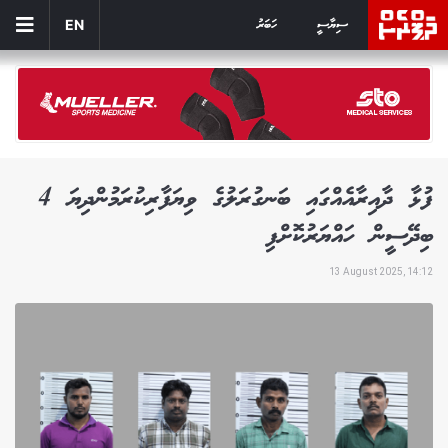
ސިޔާސީ
ހަބަރު
EN
ފުޅާ ދާއިރާއެއްގައި ބަނގުރަލުގެ ވިޔަފާރިކުރަމުންދިޔަ 4
ބިދޭސީން ހައްޔަރުކޮށްފި
13 August 2025, 14:12