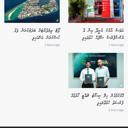
އަވަސް އާއެކު އުރީދޫ އިން އާ
ޕޯޓް ތިލަފުއްޓަށް ބަދަލުކުރަން ފަޅު
އެކްސްޕްރެސް ޝޮޕެއް ހުޅުވައިފި
ހުސްކުރަން އަންގައިފި
2 hours ago
2 hours ago
ގޭމުކުޅެގެން ހިލޭ ރިސޯޓު ޗުއްޓީ ހޯދުމުގެ
ފުރުސަތު ހުޅުވާލައިފި
3 hours ago