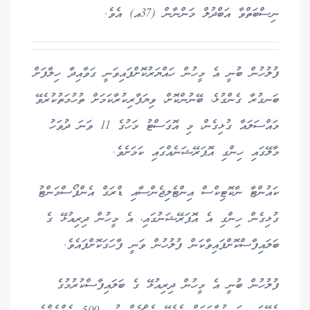
ނިސްބަތްވާ އަބްދުލް މަންނާން (37އ) އެވެ.
ފުލުހުން ބުނީ އެ މީހުން ހައްޔަރުކޮށްފައިވަނީ ގަވާއިދާ ހިލާފަށް
ބަނގުރާ ގެންގުޅެ، ބޭނުންކޮށް، ވިޔަފާރިކުރާކަމަށް ތުހުމަތުކުރެވޭ
މައްސަލައާ ގުޅިގެން، މި އޮގަސްޓު މަހުގެ 11 ވަނަ ދުވަހު
މާލޭގައި ހިންގި އޮޕަރޭޝަނެއްގައި ކަމަށެވެ.
ކައުންޓާ ނާކޮޓިކްސް އިންޓެލިޖެންސާއި ޑްރަގް އެންފޯސްމަންޓު
ގުޅިގެން ހިންގި އެ އޮޕަރޭޝަނުގައި، އެ މީހުން ދިރިއުޅޭ ގެ
ބަލައިފާސްކޮށްފައިވާކަން ފުލުހުން ވަނީ ފާހަގަކޮށްފައެވެ.
ފުލުހުން ބުނީ އެ މީހުން ދިރިއުޅޭ ގެ ބަލައިފާސްކުރުމުގެ