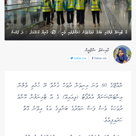
އާ ޓާމިނަލް ތެރޭގައި ބައެއް މުވައްޒަފުން ހަރަކާތްތެރި ވަނީ / ފޮޓޯ: އާލިޔާ މުހައްމަދު | ދަ ޕްރެސް
ޢާއިޝަތު ޝާޒްލީން
follow me
follow me
ރާއްޖޭގެ 60 ވަނަ މިނިވަން ދުވަހާ ގުޅުވާ ރޭ ހުޅުވި ވެލާނާ
އިންޓަނޭޝަނަލް އެއާޕޯޓު (ވީއައިއޭ) ގެ އާ ޓާމިނަލުން ކޮންމެ
ދުވަހަކު ވެސް ފަސް ނަމާދުގެ ބަންގީގެ އަޑު އިވޭނެ ގޮތް
ހަދައިފިއެވެ.