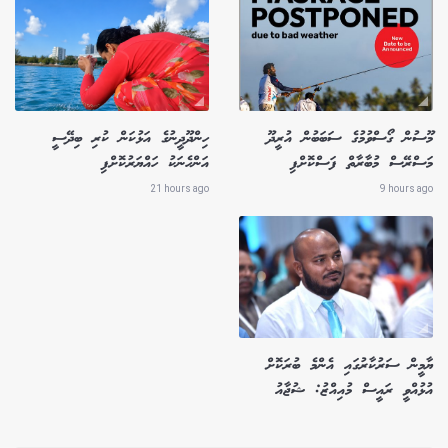
މޫސުން ގޯސްވުމުގެ ސަބަބުން އުރީދޫ
ހިންދޫދީނުގެ އަޅުކަން ކުރި ބިދޭސީ
މަސްރޭސް މުބާރާތް ފަސްކޮށްފި
އަންހެނަކު ހައްޔަރުކޮށްފި
21 hours ago
9 hours ago
ޔާމީން ސަރުކާރުގައި އެންމެ ބުރަކޮށް
އުޅުއްވީ ރައީސް މުއިއްޒު: ޝުޖާއު