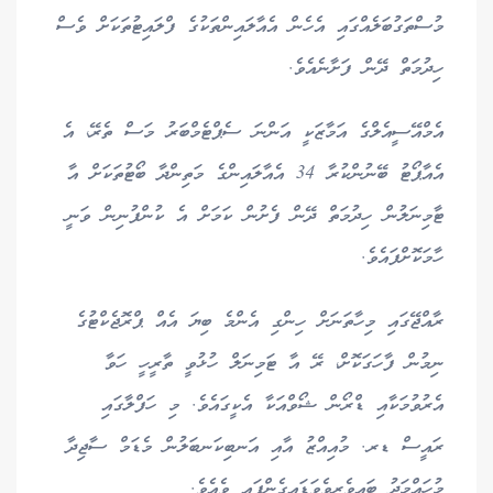
މުސްތަގުބަލެއްގައި އެހެން އެއާލައިންތަކުގެ ފްލައިޓުތަކަށް ވެސް
ހިދުމަތް ދޭން ފަށާނެއެވެ.
އެމްއޭސީއެލްގެ އަމާޒަކީ އަންނަ ސެޕްޓެމްބަރު މަސް ތެރޭ، އެ
އެއާޕޯޓު ބޭނުންކުރާ 34 އެއާލައިންގެ މަތިންދާ ބޯޓުތަކަށް އާ
ޓާމިނަލުން ހިދުމަތް ދޭން ފެށުން ކަމަށް އެ ކުންފުނިން ވަނީ
ހާމަކޮށްފައެވެ.
ރާއްޖޭގައި މިހާތަނަށް ހިންގި އެންމެ ބިޔަ އެއް ޕްރޮޖެކްޓުގެ
ނިމުން ފާހަގަކޮށް، ރޭ އާ ޓަމިނަލް ހުޅުވީ ތާރީހީ ހަވާ
އެރުވުމަކާއި ޑްރޯން ޝޯވްއަކާ އެކީގައެވެ. މި ހަފްލާގައި
ރައީސް ޑރ. މުއިއްޒު އާއި އަނބިކަނބަލުން މެޑަމް ސާޖިދާ
މުހައްމަދު ބައިވެރިވެވަޑައިގެންފައި ވެއެވެ.