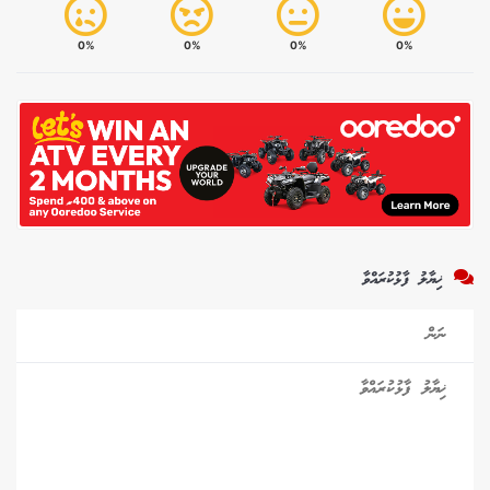
0%
0%
0%
0%
ޚިޔާލު ފާޅުކުރައްވާ