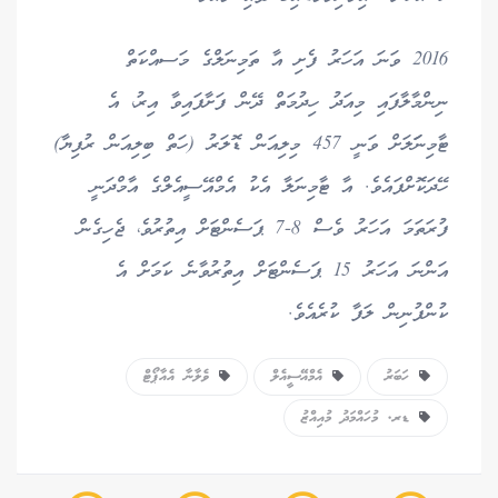
2016 ވަނަ އަހަރު ފެށި އާ ތަމިނަލްގެ މަސއްކަތް
ނިންމާލާފައި މިއަދު ހިދުމަތް ދޭން ފަށާފައިވާ އިރު، އެ
ޓާމިނަަލަށް ވަނީ 457 މިލިއަން ޑޮލަރު (ހަތް ބިލިއަން ރުފިޔާ)
ހޭދަކޮށްފައެވެ. އާ ޓާމިނަލާ އެކު އެމްއޭސީއެލްގެ އާމްދަނީ
ފުރަތަމަ އަހަރު ވެސް 8-7 ޕަސެންޓަށް އިތުރުވެ، ޖެހިގެން
އަންނަ އަހަރު 15 ޕަސެންޓަށް އިތުރުވާނެ ކަމަށް އެ
ކުންފުނިން ލަފާ ކުރެއެވެ.
ހަބަރު
އެމްއޭސީއެލް
ވެލާނާ އެއާޕޯޓް
ޑރ. މުހައްމަދު މުއިއްޒު