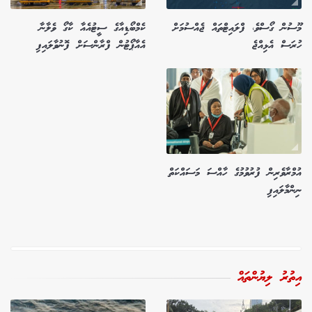
މޫސުން ގޯސްވެ، ފްލައިޓްތައް ޖެއްސުމަށް
ކެމްބޯޑިއާގެ ސީޓުއެއާ ކާގޯ ވެލާނާ
ހުރަސް އެޅިއްޖެ
އެއާޕޯޓުން ފްރާންސަށް ފޮނުވާލައިފި
އުމްރާވެރިން ފުރުވުމުގެ ހާއްސަ މަސައްކަތް
ނިންމާލައިފި
އިތުރު ލިޔުންތައް