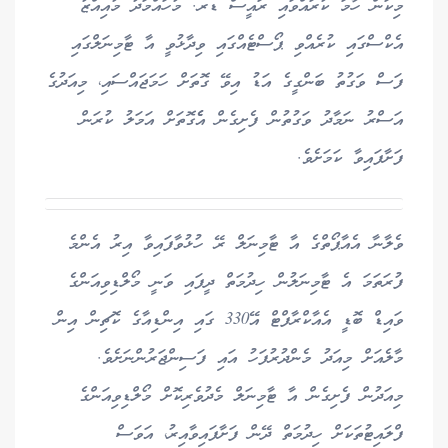
މިކަން ހާމަ ކުރައްވައި ރައީސް ޑރ. މުހައްމަދު މުއިއްޒު
އެކްސްގައި ކުރެއްވި ޕޯސްޓެއްގައި ވިދާޅުވީ އާ ޓާމިނަލްގައި
ފަސް ވަގުތު ބަންގީގެ އަޑު އިވޭ ގޮތަށް ހަމަޖައްސައި، މިއަދުގެ
އަސްރު ނަމާދު ވަގުތުން ފެށިގެން އެެގޮތަށް އަމަލު ކުރަން
ފަށާފައިވާ ކަމަށެވެ.
ވެލާނާ އެއާޕޯތްގެ އާ ޓާމިނަލް ރޭ ހުޅުވާފައިވާ އިރު އެންމެ
ފުރަތަމަ އެ ޓާމިނަލުން ހިދުމަތް ދީފައި ވަނީ މޯލްޑިވިއަންގެ
ވައިޑް ބޮޑީ އެއާކްރާފްޓް އޭ330 ގައި އިންޑިއާގެ ކޮޗިން އިން
މާލެއަށް މިއަދު މެންދުރުފަހު އައި ފަސިންޖަރުންނަށެވެ.
މިއަދުން ފެށިގެން އާ ޓާމިނަލް މެދުވެރިކޮށް މޯލްޑިވިއަންގެ
ފްލައިޓުތަކަށް ހިދުމަތް ދޭން ފަށާފައިވާއިރު، އަވަސް