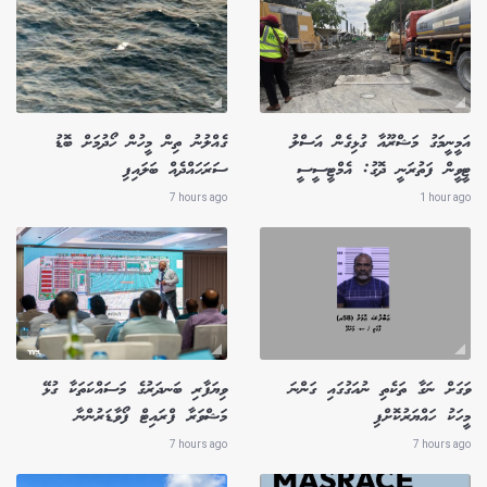
އަމީނީމަގު މަޝްރޫއާ ގުޅިގެން އަސްލު
ގެއްލުނު ތިން މީހުން ހޯދުމަށް ބޮޑު
ޓީވީން ފަތުރަނީ ދޮގު: އެމްޓީސީސީ
ސަރަހައްދެއް ބަލައިފި
7 hours ago
1 hour ago
ވަގަށް ނަގާ ތަކެތި ނުއަގުގައި ގަންނަ
ވިޔަފާރި ބަނދަރުގެ މަސައްކަތަކާ ގުޅޭ
މީހަކު ހައްޔަރުކޮށްފި
މަޝްވަރާ ފްރައިޓް ފޯވާޑަރުންނާ
7 hours ago
7 hours ago