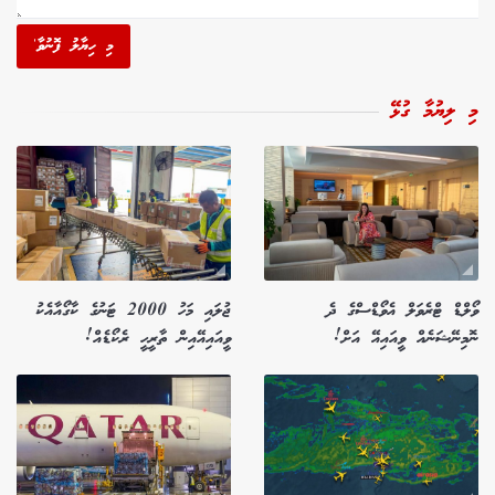
މި ހިޔާލު ފޮނުވާ'
މި ލިޔުމާ ގުޅޭ
ވޯލްޑް ޓްރެވަލް އެވޯޑްސްގެ ދެ
ޖުލައި މަހު 2000 ޓަނުގެ ކާގޯއާއެކު
ނޮމިނޭޝަނެއް ވީއައިއޭ އަށް!
ވީއައިއޭއިން ތާރީހީ ރެކޯޑެއް!