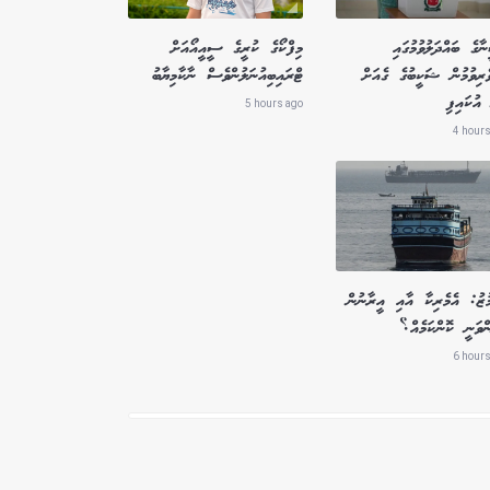
ާގެ ބައްދަލުވުމުގައި
މިފްކޯގެ ކުރީގެ ސީއީއޯއަށް
ެރިވުމުން ޝަކީބުގެ ގެއަށް
ޓްރައިބިއުނަލުންވެސް ނާކާމިޔާބު
އުކައިފި
5 hours ago
4 hours
ުޒު: އެމެރިކާ އާއި އީރާނުން
ްވަނީ ކޮންކަމެއް؟
6 hours