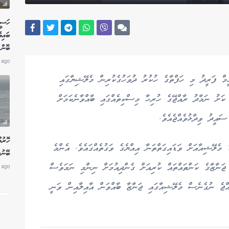
ހަސީނ
ބައިވ
ބޮން 
 ago
މް ފަރީދު މި ހަފްތާގެ ހުކުރު ދުވަހުގެކުރިން މެލޭޝިޔާގައި
 ކަށު ނަމާދު ރާއްޖޭގެ ހުރިހާ މިސްކިތެއްގައި ބާއްވާނެކަމަށް
އީދު ވިދާޅުވެއްޖެއެވެ.
ހޮރުމ
 މެލޭޝިއާއަށް ވަޑައިގަތްތަނާ އިއްޔެގެ ވަގުތެއްގައެވެ. އެންމެ
ބޭނުނ
ަނާޒާގެ ކަންތައްތައް ކުރިއަށް ގެންދިއުމަށް ނިންމި ނަމަވެސް
 ago
އްޖެ ނުގެނެސް މެލޭޝިއާގައި ޖަނާޒާ ބާއްވަން އާއިލާއިން ވަނީ