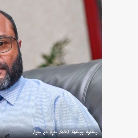
އިސްލާމިކް މިނިސްޓަރު މުހައްމަދު ޝަހީމް އަލީ ސައީދު