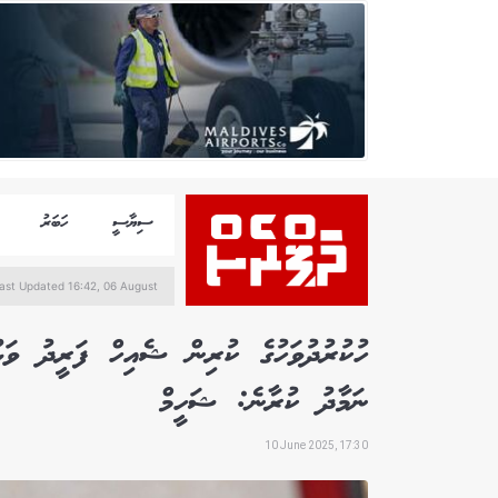
ސިޔާސީ
ހަބަރު
ast Updated 16:42, 06 August
ހުކުރުދުވަހުގެ ކުރިން ޝެއިހް ފަރީދު ވަޅު
ނަމާދު ކުރާނެ: ޝަހީމް
10 June 2025, 17:30