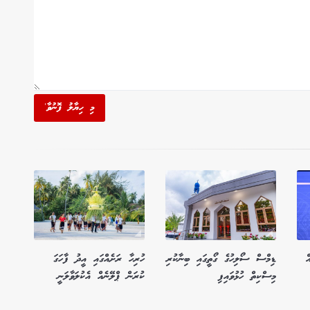
މި ހިޔާލު ފޮނުވާ'
ް
ޑިމްސް ސޯލިހުގެ ގޯތީގައި ބިނާކުރި
ހުރިހާ ރަށެއްގައި އީދު ފާހަގަ
މިސްކިތް ހުޅުވައިފި
ކުރަން ޕްލޭނެއް އެކުލަވާލަނީ