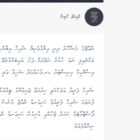
އާމިނަތު ހާލިސާ
ރާއްޖޭގެ މަޝްހޫރު ދިނީ އިލްމުވެރިޔާ ޝެއިހް އިބްރާހީ
ވަޅުލައިފި ނަމަ، ހުކުރު ނަމާދަށް ފަހު، ޣައިބަށްކުރެވޭ
އިސްލާމިކް މިނިސްޓަރު ޑރ.މުހައްމަދު ޝަހީމް އަލީ ސަ
ޝެއިހް ފަރީދު އަވަހާރަވީ ހިދުމަތް ޖަމިއްޔާގެ ޓީމާއެކު
ފުރަތަމަ ޝެއިހް ފަރީދުގެ ހަށިގަނޑު ރާއްޖެ ގެނެސް ޖ
ޕޯސްޓްމޯޓަމް ހަދަން ޖެހުމާއި ގުޅިގެން ހަށިގަނޑު ރާ
ނިންމާފައެވެ.