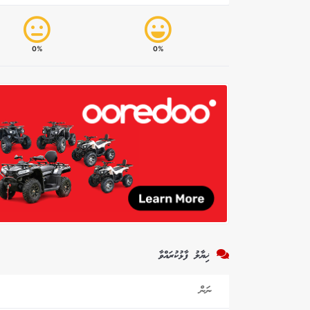
0%
0%
ޚިޔާލު ފާޅުކުރައްވާ