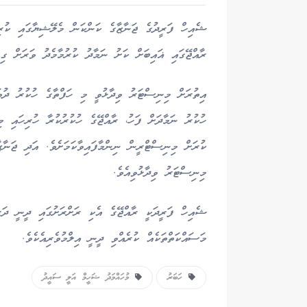
ޝެއިހް ފަރީދުގެ ޖަނާޒާގެ ކަންކަން މެލޭޝިޔާގައި ކުރިއ
ރާއްޖޭގައި ޣައިބަށް ކަށު ނަމާދު ކުރުމާމެދު ވަރަށް ގިނަ
އިތުރަށް މިނިސްޓަރު ވިދާޅުވީ މި ހަފްތާގެ ހުކުރު ދުވަ
ހުކުރު ނަމާދަށް ފަހު، ރާއްޖޭގެ ހުކުރުކުރާ ހުރިހައި މި
ކުރަށް މިނިސްޓްރީން ނިންމާފައިވާކަމަށެވެ. އަދި ޖަނާޒާ
މިނިސްޓަރު ވިދާޅުވިއެވެ.
ޝެއިހް ފަރީދަކީ ރާއްޖޭގެ އެކި ރަށްރަށުގައި ދީނީ ދަރ
މަސައްކަތްތަކެއް ކުރެއްވި ދީނީ އިލްމުވެރިއެކެވެ.
ހަބަރު
މުހައްމަދު ޝަހީމް އަލީ ސައީދު