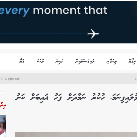
ރިޕޯޓް
ވިޔަފާރި
ލައިފްސްޓައިލް
ދުނިޔެ
ވާހަކަ
ފޮޓޯ
3 °C light rain
L
ލައިފިނަމަ، ހުކުރު ނަމާދަށް ފަހު ޣައިބަށް ކަށު
އިތު