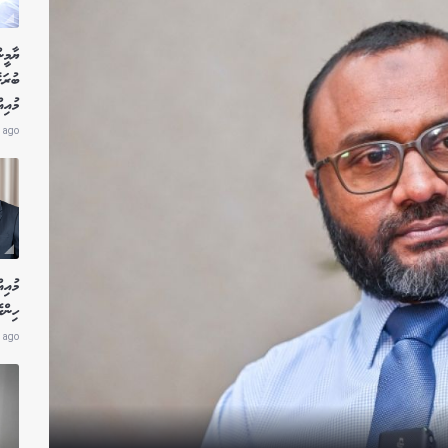
ޔާމީނ
ބުރަ
މުއި
 ago
މުއިއ
ހިންގ
 ago