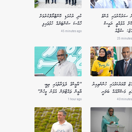
ް ސަރުކާރުގައި އެންމެ
ކުދި ރުކުމަޑި ކޮންޓްރޯލްކުރުމަށް
ކޮށް އުޅުއްވީ ރައީސް
ހާއްސަ ސެންޓަރެއް ހުޅުވައިފި
އްޒު: ޝުޖާއު
45 minutes ago
25 minutes
ްޒު މޭޔަރުކަމުގައި ހުންނެވިއިރު
"ޔާމީންގެ ދެފަރާތުގައި ތިބީ،
ެވި މަޝްރޫއެއް ބަލަނީ
ޔާމީން ވައްޓާލަން އުޅުނު މީހުން"
1 hour ago
40 minutes