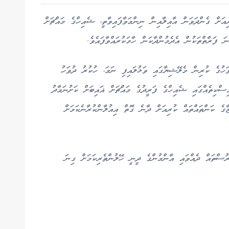
ަށް ގެންދަވަން އާއިލާއިން ނިންމަވާފައިވާތީ، ޝެއިހްގެ މައްޗަށް
 ފަރާތްތަކުން އެދެމުންދާކަން ހާމަކުރައްވާފައެވެ.
ހުގެ ކުރިން މެލޭޝިޔާގައި ވަޅުލައިފި ނަމަ، ހުކުރު ދުވަހު
ސްކިތެއްގައި ޝެއިހްގެ ފަރީދުގެ މައްޗަށް ޣައިބަށް ކަށުނަމާދު
ގެ ކަންތައްތައް ކުރިއަށް ދާނެ ގޮތް އިއުލާންކުރާނެކަމަށް
ުސްތައް ދެއްވައި އާންމުންގެ ދީނީ ހޭލުންތެރިކަމަށް ގިނަ