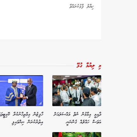
މި ލިޔުމާ ގުޅޭ
ދާއިމީ އިމާމުން ނެތް މައްސަލައަށް
ހާފިޒުން އިމްތިހާނުކުރާ ކޮމިޓީތައ
އަވަސް ހައްލެއް ގެންނަނީ
އިތުރުކުރަން ނިންމައިފި