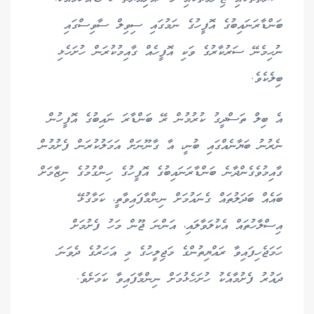
ބަންޑާރަނައިބުގެ އޮފީހުގެ ނަމުގައި ސިވިލް ސާވިސްގައި
ނުހިމެނޭ ސަރުކާރުގެ ވަކި އޮފީހެއް ގާއިމުކުރަން ހުށަހެޅި
ބިލެކެވެ.
އެ ބިލް ތަސްދީގު ކުރުމުން ރޭ ބަންޑާރަ ނައިބުގެ އޮފީހުން
ނެރުނު ބަޔާނެއްގައި ބުނީ، އާ ގާނޫނަށް އަމަލުކުރަން ފެށުމުން
ގާއިމުވެގެންދާނެ ބަންޑާރަނައިބުގެ އޮފީހުގެ ހިންގުމުގެ ނިޒާމަށް
ބައެއް ބަދަލުތައް ގެނައުމަށް ނިންމާފައިވާތީ، ކަމާގުޅޭ
އިސްލާހުތައް އެކުލަވާލައި، އަންނަ ޖޫން މަހު ފެށުމަށް
ހަމަޖެހިފައިވާ ރައްޔިތުންގެ މަޖިލީހުގެ މި އަހަރުގެ ދެވަނަ
ދައުރު ފެށުމާއެކު ހުށަހެޅުމަށް ނިންމާފައިވާ ކަމަށެވެ.