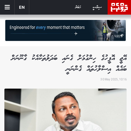
ސިޔާސީ
ހަބަރު
EN
އޭޖީ އޮފީހުގެ ހިންގުމަށް ގެނައި ބަދަލުތަކާއެކު ގާނޫނަށް
ބައެއް އިސްލާހުތައް ގެންނަނީ
30 May 2025, 10:16