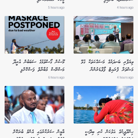
5 hours ago
4 hours ago
ވިޔަފާރި ބަނދަރުގެ މަސައްކަތަކާ ގުޅޭ
މޫސުން ގޯސްވުމުގެ ސަބަބުން އުރީދޫ
މަޝްވަރާ ފްރައިޓް ފޯވާޑަރުންނާ
މަސްރޭސް މުބާރާތް ފަސްކޮށްފި
6 hours ago
4 hours ago
ހިންދޫދީނުގެ އަޅުކަން ކުރި ބިދޭސީ
ޔާމީން ސަރުކާރުގައި އެންމެ ބުރަކޮށް