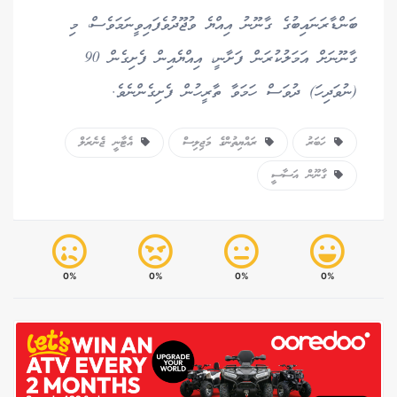
ބަންޑާރަނައިބުގެ ގާނޫނު އިއްޔެ ވުޖޫދުވެފައިވީނަމަވެސް، މި
ގާނޫނަށް އަމަލުކުރަން ފަށާނީ، އިއްޔެއިން ފެށިގެން 90
(ނުވަދިހަ) ދުވަސް ހަމަވާ ތާރީހުން ފެށިގެންނެވެ.
ހަބަރު
ރައްޔިތުންގެ މަޖިލިސް
އެޓާނީ ޖެނެރަލް
ގާނޫން އަސާސީ
0%
0%
0%
0%