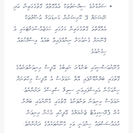
ސަރުކާރުގެ ސިޔާސަތުތަކާ އެއްގޮތްވާ ގޮތުގެމަތިން، އަދި
ނޭޝަނަލް ޕޭ ކޮމިޝަނުން ކަނޑައަޅާ އުސޫލުތަކާ
އެއްގޮތްވަ ގޮތުގެމަތިން ކަމުގައި ހަމަޖެއްސުމަށްޓަކައި އެ
ޤާނޫނަށް ގެނައުމަށް ނިންމާފައިވާ ބައެއް އިސްލާހުތައް
ހިމެނެއެވެ.
ގާނޫނުއަސާސީގައި ބަންޑާރަ ނައިބުގެ އޮފީސް މިނިވަންތަނެއްގެ
ގޮތުގައި ބަޔާންކޮށްފައި އޮތް ނަމަވެސް އެ އޮފީސް މިހާތަނަށް
ހިންގަމުން އައިސްފައިވަނީ ސިވިލް ސާވިސްގެ ދަށުންނެވެ.
ނަމަވެސް މިނިވަން ތަންތަނުގެ ގޮތުގައި ގާނޫނުގައި ބަޔާން
ކުރާ ޕްރޮސިކިއުޓާ ޖެނެރަލްގެ އޮފީހާއި އެހެން މިނިވަން
މުއައްސަސާތައް ހިންގަނީ ވަކި ގާނޫނުތަކެއްގެ ދަށުންނެވެ.