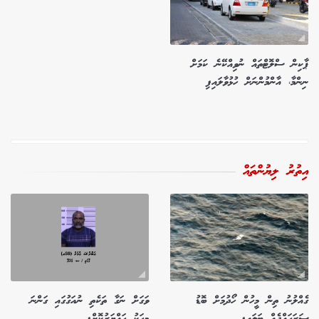
ޕާކިން ސްލޮޓްތައް ނުވިއްކޭނެ ކަމަށް
ނިންމާ، އާންމުންނަށް ހުޅުވާލައިފި
އިތުރު ލިޔުންތައް
ގެއްލުނު ތިން މީހުން ހޯދުމަށް ބޮޑު
ވަގަށް ނަގާ ތަކެތި ނުއަގުގައި ގަންނަ
ސަރަހައްދެއް ބަލައިފި
މީހަކު ހައްޔަރުކޮށްފި