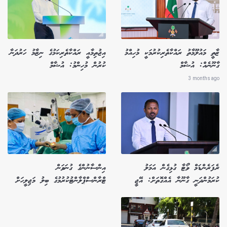
ޒާތީ މައުލޫމާތު ރައްކާތެރިކުރުމަކީ މުހިއްމު
އިޖުތިމާއީ ރައްކާތެރިކަމުގެ ނިޒާމު ހަރުދަނާ
ގާނޫނެއް: އުޝާމް
ކުރުން މުހިންމު: އުޝާމް
3 months ago
ރެފަރެންޑަމް ވޯޓާ ގުޅިގެން އަމަލު
އިންސާނުންގެ ގުނަވަން
ކުރަމުންދަނީ ގާނޫނާ އެއްގޮތަށް: އޭޖީ
ޓްރާންސްޕްލާންޓުކުރުމުގެ ބިލު މަޖިލީހަށް