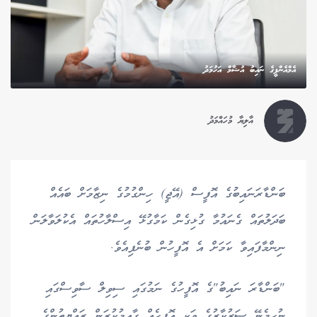
އެމްއެންޕީގެ ނައިބު އުޝާމް އަހުމަދު
އާލިޔާ މުހައްމަދު
ބަންޑާރަނައިބުގެ އޮފީސް (އޭޖީ) ހިންގުމުގެ ނިޒާމަށް ބައެއް
ބަދަލުތައް ގެނައުމާ ގުޅިގެން ކަމާގުޅޭ އިސްލާހުތައް އެކުލަވާލަން
ނިންމާފައިވާ ކަމަށް އެ އޮފީހުން ބުނެފިއެވެ.
"ބަންޑާރަ ނައިބު"ގެ އޮފީހުގެ ނަމުގައި ސިވިލް ސާވިސްގައި
ނުހިމެނޭ ސަރުކާރުގެ ވަކި އޮފީހެއް ގާއިމުކުރަން ރައްޔިތުންގެ