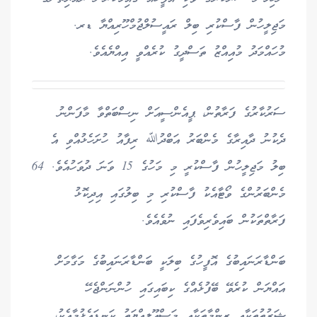
މަޖިލީހުން ފާސްކުރި ބިލް ރައީސުލްޖުމްހޫރިއްޔާ ޑރ.
މުހައްމަދު މުއިއްޒު ތަސްދީގު ކުރެއްވީ އިއްޔެއެވެ.
ސަރުކާރުގެ ފަރާތުން، ޕީއެންސީއަށް ނިސްބަތްވާ މާފަންނު
ދެކުނު ދާއިރާގެ މެންބަރު އަބްދުﷲ ރިފާއު ހުށަހެޅުއްވި އެ
ބިލު މަޖިލީހުން ފާސްކުރީ މި މަހުގެ 15 ވަނަ ދުވަހުއެވެ. 64
މެންބަރުންގެ ވޯޓާއެކު ފާސްކުރި މި ބިލުގައި އިދިކޮޅު
ފަރާތްތަކުން ބައިވެރިވެފައި ނުވެއެވެ.
ބަންޑާރަނައިބުގެ އޮފީހުގެ ބިލަކީ ބަންޑާރަނައިބުގެ މަގާމަށް
އައްޔަން ކުރެވޭ ބޭފުޅެއްގެ ކިބައިގައި ހުންނަންޖެހޭ
ޝަރުތުތަކާއި ޒިންމާތަކާއި މަސްއޫލިއްޔަތު ކަނޑައެޅުމާއެކު،