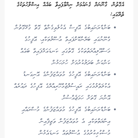
އެގޮތުން، ގާނޫނަށް ގެނައުމަށް ނިންމާފައިވާ ބައެއް އިސްލާހުތަކުގެ
ތެރޭގައި:
ބަންޑާރަނައިބުގެ އޮފީސް އެކުލެވިގެންވާ ގޮތާ ގުޅޭގޮތުން
ގާނޫނުގައި ބަޔާންކޮށްފައިވާ އުސޫލުތަކާއި، އޮފީހުގެ
މަސްއޫލިއްޔަތުތަކުގެ ގޮތުގައި ކަނޑައަޅާފައިވާ ބައެއް
ކަންކަން ބަދަލުކުރުމަށް ހުށަހަޅުން
ބަންޑާރަނައިބުގެ އޮފީހުގެ މުވައްޒަފުންގެ އޮނިގަނޑު
އެކުލަވާލުމުގައި ރައީސުލްޖުމްހޫރިއްޔާގެ އޮފީހުގެ ދައުރެއް
އޮންނަ ގޮތަށް ހަމަޖެއްސުން
ބަންޑާރަނައިބުގެ އޮފީހުގެ މުވައްޒަފުންގެ މުސާރައާއި
އިނާޔަތްތަކާއި އެ މުވައްޒަފުން ވަޒީފާއިން
މުސްކުޅިކުރުމުގެ އުސޫލުތައް ކަނޑައެޅުން