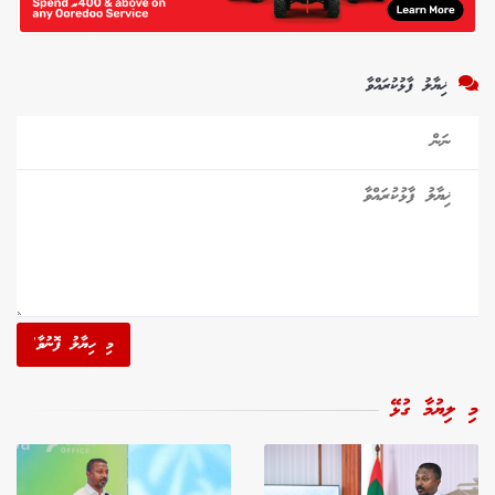
ޚިޔާލު ފާޅުކުރައްވާ
މި ހިޔާލު ފޮނުވާ'
މި ލިޔުމާ ގުޅޭ