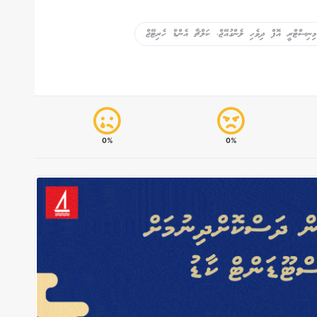
ނިސްޓްރީ އޮފް ދިވެހި ލެންގުއޭޖް، ކަލްޗާ އެންޑް ހެރިޓޭޖް
0%
0%