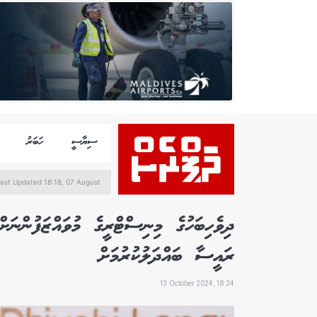
ސިޔާސީ
ހަބަރު
ast Updated 18:18, 07 August
ދިވެހިބަހުގެ މިނިސްޓްރީގެ މުވައްޒަފުންނަ
ރައީސާ ބައްދަލުކުރުމަށް
13 October 2024, 18:24