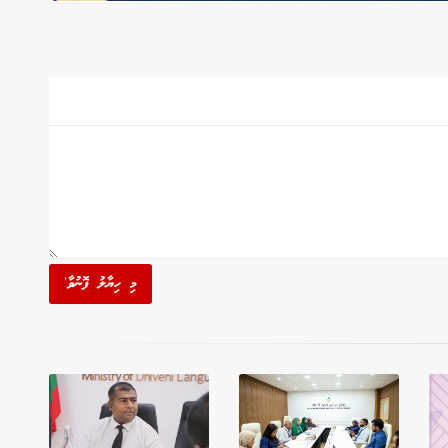
މި ހިޔާލު ފޮނުވާ'