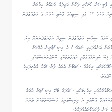
 ޕެޓިޝަން ހުށަހެޅި ފަހުން ވަޒީފާގެ މާހައުލު އިތުރަށް
ގޯސްވެފައިވާތީ އެ މުވައްޒަފުން ރައީސް މުއިއްޒަށް މިދިޔަ މަހުގެ 25 ގައި ސިޓީއެއް ފޮނުވި ކަމަށް އެ މުވައްޒަފުން
ީ ބައެއް ސިޔާސީ މުވައްޒަފުން ސިވިލް މުވައްޒަފުންނަށް ބިރު
ަކުރަން އަންގާފައިވީ ނަމަވެސް އެ މިނިސްޓްރީން އެގޮތަށް
ލިބޭ ބައިނަލްއަގުވާމީ ދައުވަތުތަކާއި ކޮންފަރެންސްތަކާއި
ުދޭކަމަށާއި މިކަމުގެ ސަބަބުން އެތައް ފުރުސަތެއް ގެއްލިފައިވާ
ްފައެވެ.
ަލުވުމެއްގައި ދިވެހިބަހާއި ސަގާފަތާ ބެހޭ މިނިސްޓަރު އާދަމް
ުކުރައްވާ އޭނާއަކީ އެ މިނިސްޓްރީގެ މަސައްކަތްތަކަށް ވަރަށް
 ކަން ފާހަގަކުރައްވާފައެވެ.