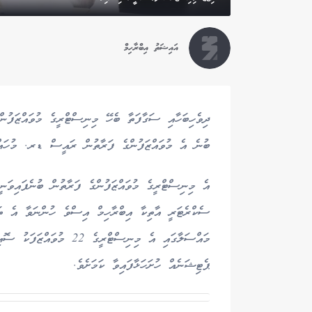
އައިޝަތު އިބްރާހިމް
ދިވެހިބަހާއި ސަގާފަތާ ބެހޭ މިނިސްޓްރީގެ މުވައްޒަފުން
ބުނެ އެ މުވައްޒަފުންގެ ފަރާތުން ރައީސް ޑރ. މުހައްމަދ
އެ މިނިސްޓްރީގެ މުވައްޒަފުންގެ ފަރާތުން ބުނެފައިވަނ
ސެކްރެޓަރީ އާތިކާ އިބްރާހިމް އިސްވެ ހުންނަވާ އެ ތަ
މައްސަލާގައި އެ މިނިސްޓް
ޕެޓިޝަނެއް ހުށަހަޅާފައިވާ ކަމަށެވެ.