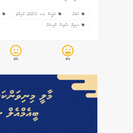
ހަބަރު
ރައީސް ޑރ. މުހައްމަދު މުއިއްޒު
މި
ސިވިލް ސާވިސް ކޮމިޝަން
0%
0%