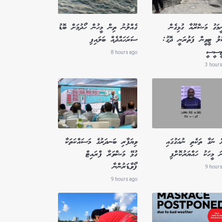
ީމަގު މަޝްރޫއާ ގުޅިގެން
ގެއްލުނު ތިން މީހުން ހޯދުމަށް ބޮޑު
ލު ޓީވީން ފަތުރަނީ ދޮގު:
ސަރަހައްދެއް ބަލައިފި
ޓީސީސީ
8 hours ago
3 hours
ް ނަގާ ތަކެތި ނުއަގުގައި
ވިޔަފާރި ބަނދަރުގެ މަސައްކަތަކާ
ަ މީހަކު ހައްޔަރުކޮށްފި
ގުޅޭ މަޝްވަރާ ފްރައިޓް
ފޯވާޑަރުންނާ
9 hours
9 hours ago