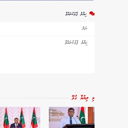
ޚިޔާލު ފާޅުކުރައްވާ
މި ލިޔުމާ ގުޅޭ