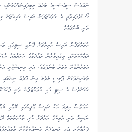
ނަމަވެސް ސީއެސްސީގެ ބަހެއް ލިބިފައިނުވާކަމަށާއި، މި
ވަނީ ބުނެފައެވެ.
މުވައްޒަފުން ރައީސް މުއިއްޒަށް ފޮނުވި ސިޓީގައި ވަނ
ދައްކާކަމަށާއި މީގެއިތުރުން ދައުލަތުގެ ހަރަދުތައް ކުޑ
އަމަލުނުކުރާ ކަމަށް ބުނެފައެވެ. އަދި މިނިސްޓްރީ އަށް 
ތަމްރީނުތަކަށް ޕޮލިސީ ލެވެލް އިން ގޮތެއް ނިންމައި ނ
ކަމަށްވެސް އެ ސިޓީ ގައި މުވައްޒަފުން ވަނީ ފާހަގަކޮށ
ނަމަވެސް މިދިޔަ މަހު ރައީސް އޮފީހުގައި ބޭއްވި ބައްދ
ނަސީރު ވަނީ އާތިކާގެ މައްޗަށް ކުރި ތުހުމަތުތައް ދޮގ
ފަރުވާތެރި އަދި ރަނގަޅަށް މަސައްކަތްކުރާ މުވައްޒަފެއް