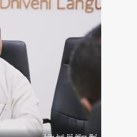
ހެރިޓޭޖް މިނިސްޓަރު އާދަމް ނަސީރު އިބްރާހިމް