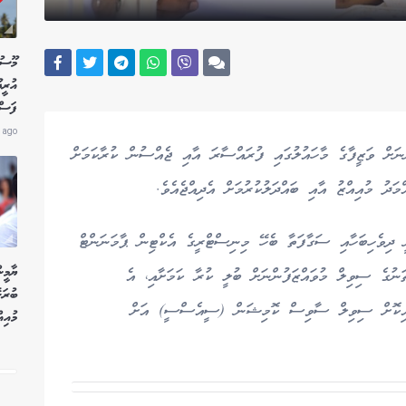
މޫސު
އުރީ
ފަސްކ
 ago
ނަށް ވަޒީފާގެ މާހައުލުގައި ފުރައްސާރަ އާއި ޖެއްސުން ކުރާކަމަށް
ު މުއިއްޒު އާއި ބައްދަލުކުރުމަށް އެދިއްޖެއެވެ.
ީ ދިވެހިބަހާއި ސަގާފަތާ ބެހޭ މިނިސްޓްރީގެ އެކްޓިން ޕާމަނަންޓް
ޔާމީނ
ނުގެ ސިވިލް މުވައްޒަފުންނަށް ބުލީ ކުރާ ކަމަށާއި، އެ
ބުރަ
ރީގެ 22 މުވައްޒަފަކު ސޮއިކޮށް ސިވިލް ސާވިސް ކޮމިޝަން (ސީއެސްސީ) އަށް
މުއި