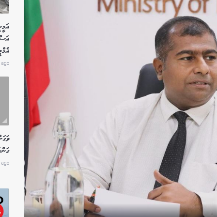
އަމީނ
އަސް
އެމް
 ago
ވަގަށ
ގަންނ
 ago