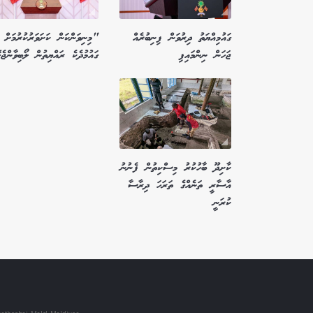
ގައުމިއްޔަތު ދިރުވަން ފިނިބުރެއް
"މިނިވަންކަން ކަށަވަރުކުރުމަށް
ޖަހަން ނިންމައިފި
ގައުމުދެކެ ރައްޔިތުން ލޯބިވާންޖެ
ކާށިދޫ ބާހުކުރު މިސްކިތުން ފެނުނު
އާސާރީ ތަނެއްގެ ތަރަހަ ދިރާސާ
ކުރަނީ