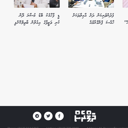
ފުދުންތެރިކަން ދަށް އާއިލާތަކަށް
ޑީ ފާހާއެކު ބޮޑު މުސާރަ ދޭން
ހޭ"
ހާއްސަ ޕްރޮގްރާމެއް
ކުރި ވަޒީފާގެ އިއުލާން ބާތިލްކޮށްފި