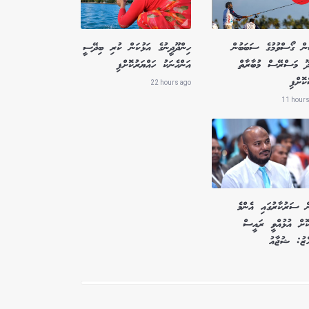
ން ގޯސްވުމުގެ ސަބަބުން
ހިންދޫދީނުގެ އަޅުކަން ކުރި ބިދޭސީ
ދޫ މަސްރޭސް މުބާރާތް
އަންހެނަކު ހައްޔަރުކޮށްފި
ޮށްފި
22 hours ago
11 hours
ް ސަރުކާރުގައި އެންމެ
ކޮށް އުޅުއްވީ ރައީސް
އްޒު: ޝުޖާއު