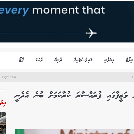
ރިޕޯޓް
ވިޔަފާރި
ލައިފްސްޓައިލް
ދުނިޔެ
ވާހަކަ
ފޮޓޯ
C light rain
L
ށް ވަޒީފާގައި ފުރައްސާރަ ކުރާކަމަށް ބުނެ އެދެނީ
އިތު