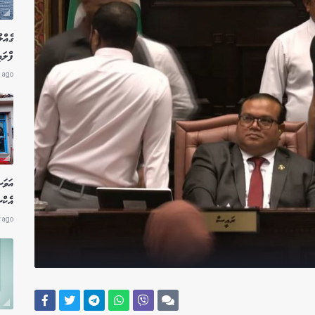
ގެއްލ
ފްލައ
 ago
އަވަ
އެކް
r ago