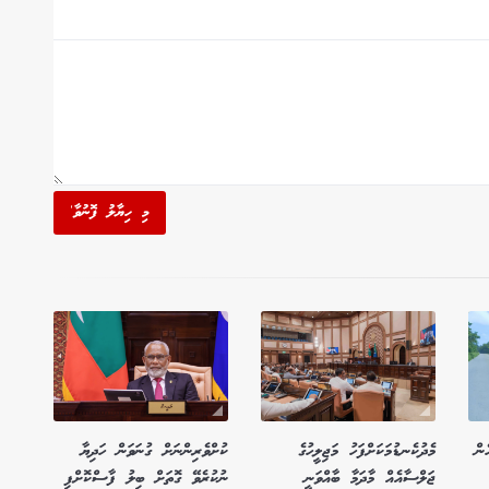
މި ހިޔާލު ފޮނުވާ'
ން
މެދުކެނޑުމަކަށްފަހު މަޖިލީހުގެ
ކުށްވެރިންނަށް ގުނަވަން ހަދިޔާ
ޖަލްސާއެއް މާދަމާ ބާއްވަނީ
ނުކުރެވޭ ގޮތަށް ބިލު ފާސްކޮށްފި