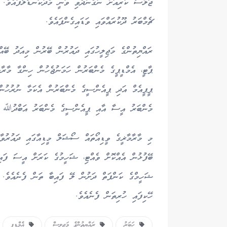
ޖަލްސާ ކުރިއަށް ނުގެންދެވި ވަނީ މެދުކަނޑާލާފައެވެ. 
ޗެމްބަރު ދޫކުރައްވައި ވަޑައިގެންފައެވެ.
ރައްޔިތުންގެ މަޖިލީހުގައި ދައުރުން ބޭރުން މިއަދު ބޭ
ޕާޓީ، އެމްޑީޕީގެ މެންބަރުން ހަމަނުޖެހުން ހިންގާ މާރާ
ޕީޕީއެމް އަދި ޕީއެންސީގެ މެންބަރުން އެކަމާ ނުރުހުން 
މެންބަރު އީސާ އާއި ޕީއެންސީގެ މެންބަރު އަބްދުﷲ ޝަހ
މި މާރާމާޜީގެ ވީޑިއޯތައް ސޯޝަލް މީޑިއާގައި ދައުރުވާ
ބޭފުޅުން އެއްކޮށް ވެއްޓި، ޝަހީމުގެ ކަރަށް އީސަ ފައ
ޝަހީމްގެ ކަންފަތް ދަށުން ލޭ ފައިބާ ތަން ފެނެއެވެ. 
ހޭކިފައި ހުރިތަން ފެނެއެވެ.
ހަބަރު
ރައްޔިތުންގެ މަޖިލިސް
އެމްޑީޕީ