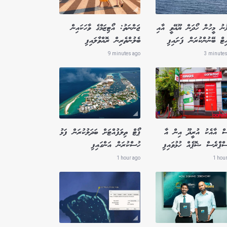
ުނު މީހުން ހޯދަން ޔޫއޭވީ އާއި
ޖަންނަތު: އޯޓިޒަމްގެ ވާހަކައިން
ިޓް ބޭނުންކުރަން ފަށައިފި
ބެލުންތެރިން ރޮއްވާލައިފި
9 minutes ago
3 minutes
ސް އާއެކު އުރީދޫ އިން އާ
ޕޯޓް ތިލަފުއްޓަށް ބަދަލުކުރަން ފަޅު
ސްޕްރެސް ޝޮޕެއް ހުޅުވައިފި
ހުސްކުރަން އަންގައިފި
1 hour ago
1 hou