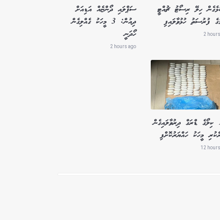
ުޅެގެން ހިލޭ ރިސޯޓު ޗުއްޓީ
ސަޕްލައި ދޯންޏެއް އަޑިއަށް
ުގެ ފުރުސަތު ހުޅުވާލައިފި
ދިއުން: 3 މީހަކު ގެއްލިގެން
ހޯދަނީ
2 hours
2 hours ago
1.8 ކިލޯގެ ޑްރަގް ދިރުވާލައިގެން
ެކުރި މީހަކު ހައްޔަރުކޮށްފި
12 hours