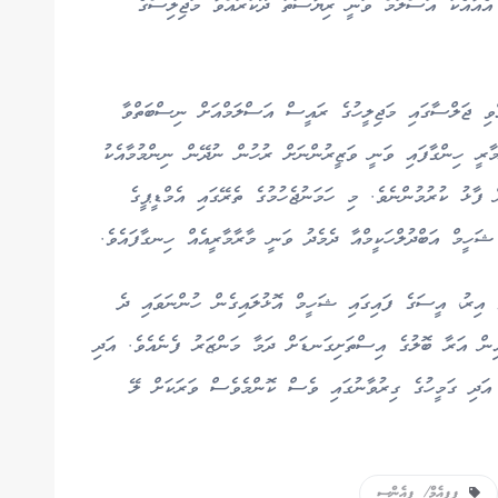
އެއާއެކު އަސްލަމް ވަނީ ރިޔާސަތު ދޫކުރައްވާ މަޖިލިސްގެ
އްވި ޖަލްސާގައި މަޖިލީހުގެ ރައީސް އަސްލަމްއަށް ނިސްބަތްވާ
މާރީ ހިންގާފައި ވަނީ ވަޒީރުންނަށް ރުހުން ނުދޭން ނިންމުމާއެކު
ފާޅު ކުރުމުންނެވެ. މި ހަމަނުޖެހުމުގެ ތެރޭގައި އެމްޑީޕީގެ
ީމް އަބްދުލްހަކީމްއާ ދެމެދު ވަނީ މާރާމާރީއެއް ހިނގާފައެވެ.
 އިރު، އީސަގެ ފައިގައި ޝަހީމް އޮޅުލައިގެން ހުންނަވައި ދެ
ިން އަރާ ބޮލުގެ އިސްތަށިގަނޑަށް ދަމާ މަންޒަރު ފެނެއެވެ. އަދި
އަދި ގަމީހުގެ ގިރުވާނުގައި ވެސް ކޮންމެވެސް ވަރަކަށް ލޭ
ޕީޕީއެމް/ ޕީއެންސީ