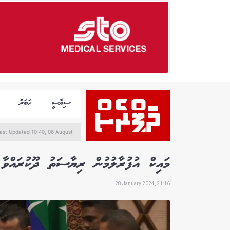
ސިޔާސީ
ހަބަރު
ast Updated 10:40, 06 August
މައިކް އުފުރާލުމުން ރިޔާސަތު ދޫކުރައްވާ 
28 January 2024, 21:16