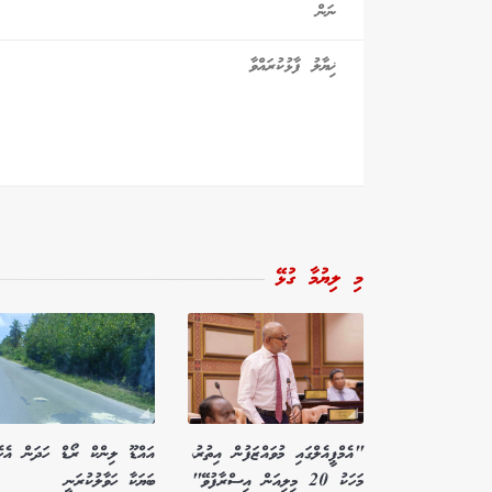
މި ލިޔުމާ ގުޅޭ
"އެމްޕީއެލްގައި މުވައްޒަފުން އިތުރު،
އައްޑޫ ލިންކް ރޯޑް ހަދަން އެހެ
މަހަކު 20 މިލިއަން އިސްރާފުވޭ"
ބަޔަކާ ހަވާލުކުރަނީ