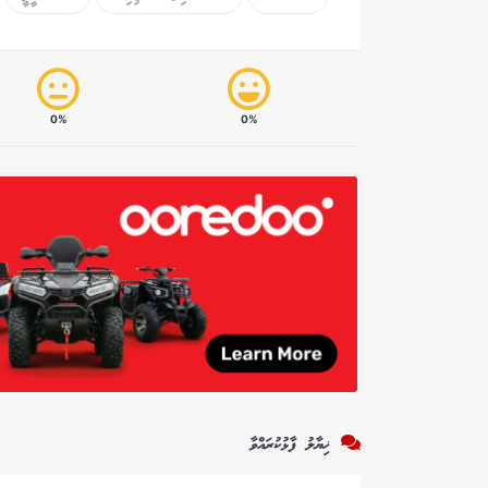
0%
0%
ޚިޔާލު ފާޅުކުރައްވާ