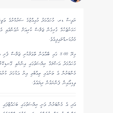
ރައީސް ޑރ. މުހައްމަދު މުއިއްޒުގެ ސަރުކާރުގެ ވަޒީރު
ހަމަނުޖެހުމާ ގުޅިގެން ޖަލްސާ ކުރިއަށް ނުގެންދެވި މ
މެދުކަނޑާލައިފިއެވެ.
މިރޭ 8:00 ގައި ބާއްވަން ތާވަލުކުރި ޖަލްސާ ފ
މުހައްމަދު އަސްލަމް ރިޔާސަތުގައި އިންނެވި ގޮނޑިކޮޅު
މެންބަރުން އެ ތަނުގައި ތިއްބެވި އިރު އަޑުގަދަ ކުރުމ
ވީޑިއޯއިން ފެންނަމުން ދިޔައެވެ.
އަދި އެ މެންބަރުން ވަނީ ރިޔާސަތުގައި ބަހައްޓާފައި ހު