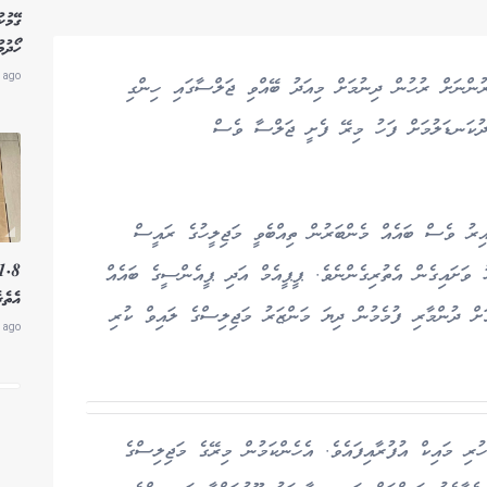
ގޭމުކ
ހޯދުމ
 ago
ންނަށް ރުހުން ދިނުމަށް މިއަދު ބޭއްވި ޖަލްސާގައި ހިންގި
ެދުކަނޑަލުމަށް ފަހު މިރޭ ފެށީ ޖަލްސާ ވެސް
ެށި އިރު ވެސް ބައެއް މެންބަރުން ތިއްބެވީ މަޖިލީހުގެ ރައީސް
 ވަށައިގެން އެތުރިގެންނެވެ. ޕީޕީއެމް އަދި ޕީއެންސީގެ ބައެއް
އެތެރ
ަށް ދުންމާރި ފުމެމުން ދިޔަ މަންޒަރު މަޖިލިސްގެ ލައިވް ކުރި
 ago
ރި މައިކް އުފުރާއިފައެވެ. އެހެންކަމުން މިރޭގެ މަޖިލިސްގެ