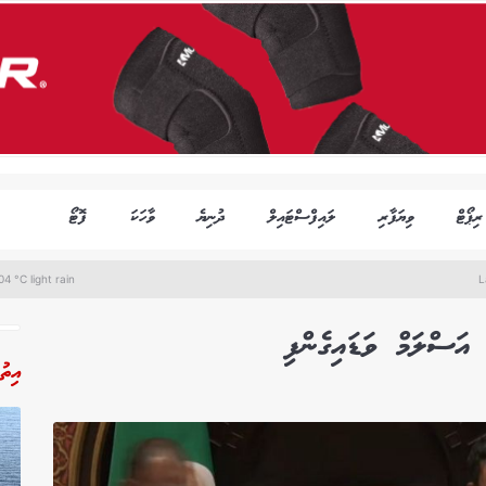
ރިޕޯޓް
ވިޔަފާރި
ލައިފްސްޓައިލް
ދުނިޔެ
ވާހަކަ
ފޮޓޯ
4 °C light rain
L
އަސްލަމް ވަޑައިގެންފި
އިތު