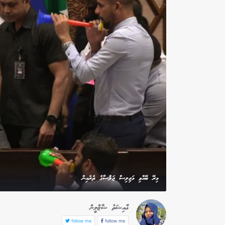
މިރޭ ބޭއްވި މަޖިލިސް ޖަލްސާގެ ތެރެއިން
ޢާއިޝަތު ޝާޒްލީން
follow me
follow me