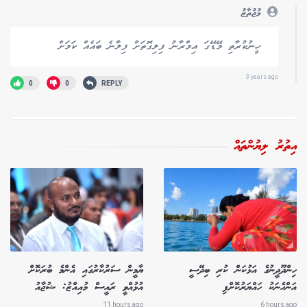
މުޖުތާޒު
ހީނުކުރާތި މޭޑޭގަ އިމްރާނު ފިލިގޮތަށް ފިލާނެ ބައެއް ކަމަށް
3 years ago
0
0
REPLY
އިތުރު ލިޔުންތައް
ހިންދޫދީނުގެ އަޅުކަން ކުރި ބިދޭސީ
ޔާމީން ސަރުކާރުގައި އެންމެ ބުރަކޮށް
އަންހެނަކު ހައްޔަރުކޮށްފި
އުޅުއްވީ ރައީސް މުއިއްޒު: ޝުޖާއު
11 hours ago
6 hours ago