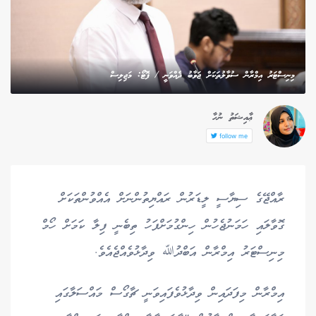
މިނިސްޓަރު އިމްރާން ސުވާލުތަކަށް ޖަވާބު ދެއްވަނީ / ފޮޓޯ: މަޖިލިސް
ޢާއިޝަތު ނުހާ
follow me
ރާއްޖޭގެ ސިޔާސީ ލީޑަރުން ރައްޔިތުންނަށް އެއްވުންތަކަށް
ގޮވާލައި ހަމަނުޖެހުން ހިންގުމަށްފަހު ތިބެނީ ފިލާ ކަމަށް ހޯމް
މިނިސްޓަރު އިމްރާން އަބްދުﷲ ވިދާޅުވެއްޖެއެވެ.
އިމްރާން މިފަދައިން ވިދާޅުވެފައިވަނީ ޗާގޯސް މައްސަލާގައި