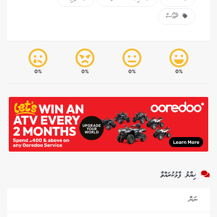
ޗާގޯސް
0%
0%
0%
0%
ޚިޔާލު ފާޅުކުރައްވާ