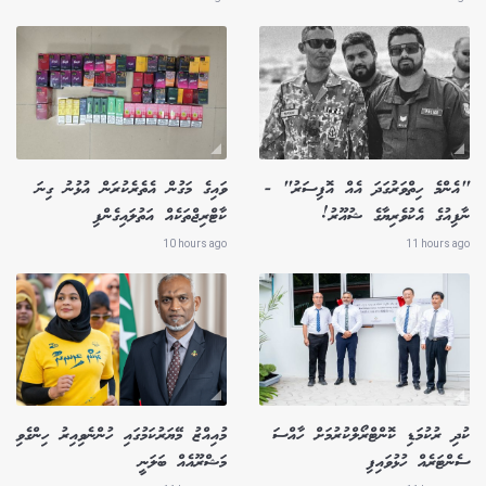
"އެންމެ ހިތްވަރުގަދަ އެއް އޮފިސަރު" -
ވައިގެ މަގުން އެތެރެކުރަން އުޅުނު ގިނަ
ނާފިއުގެ އެކުވެރިޔާގެ ޝުއޫރު!
ކާޓްރިޖްތަކެއް އަތުލައިގެންފި
10 hours ago
11 hours ago
ކުދި ރުކުމަޑި ކޮންޓްރޯލްކުރުމަށް ހާއްސަ
މުއިއްޒު މޭޔަރުކަމުގައި ހުންނެވިއިރު ހިންގެވި
ސެންޓަރެއް ހުޅުވައިފި
މަޝްރޫއެއް ބަލަނީ