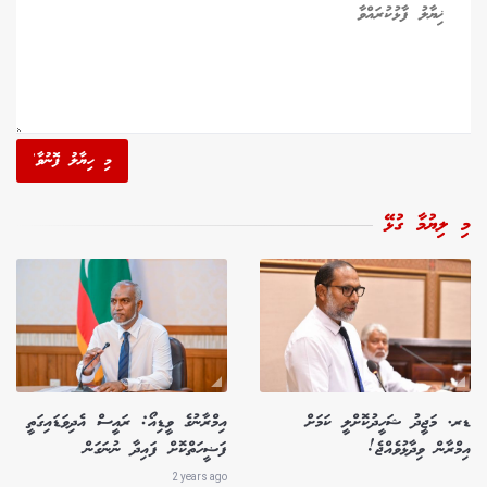
މި ހިޔާލު ފޮނުވާ'
މި ލިޔުމާ ގުޅޭ
ޑރ. މަޖީދު ޝަހީދުކޮށްލީ ކަމަށް
އިމްރާނުގެ ވީޑިއޯ: ރައީސް އެދިވަޑައިގަތީ
އިމްރާން ވިދާޅުވެއްޖެ!
ފަޟީހަތްކޮށް ފައިދާ ނުނަގަން
2 years ago