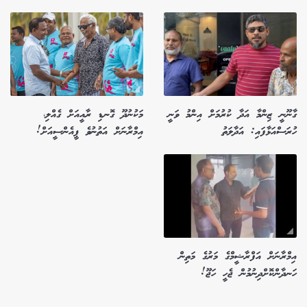
ގާނޫނީ ޒިންމާ އަދާ ކުރުމަށް އިންމު ވަނީ
މަކުނުދޫ ގޮނޑި ރާއީއަށް ގެއްލި،
ހުރަސްއަޅާފައި: އަދާލަތު
އިމްރާނަށް އަތުނުވެ ޕީއެންސީއަށް!
އިމްރާނަށް އަފްރާޝީމްގެ މަރުގެ މަތިން
ހަނދާންކޮށްދިނުމުން ޖެހީ ހަޖޫ!