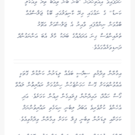
ހަދާފައިވާ އިއްތިހާދުން "ބާނަ ބާނާ ތިއްބާ ތިޔަ ވިއްކާލީ
ކަނޑު" ގެ ނަމުގައި މިރޭ ކާނިވަލުގައި ބޮޑު ޖަލްސާއެއް
ބާއްވަން ނިންމާފައި ވާއިރު އެ ޖަލްސާއަށް އަތޮޅު
ތެރެއިންވެސް ގިނަ އަދަދެއްގެ ބަޔަކު މާލެ އެބަ އަންނަމުންދާ
ދަނޑިވަޅެއްގައެވެ.
އިމްރާން ވިދާޅުވީ ސިޔާސީ ބައެއް ލީޑަރުން ކަންކުރާ ގޮތަކީ
އެއްވުންތަކަށް ގޮސް ހަމަނުޖެހުން ހިންގުމަށް ރައްޔިތުުން ލައްވާ
ގޯސް ހައްދާ، މައިދާނުން ފިލައިގެން ދިއުން ކަމަށެވެ. އަދި
އެހެންވެ ކުށްވެރިވެ އަބަދު ލިބެނީ ނިކަމެތި ރައްޔިތުންނަށް
ކަމަށާއި ލީޑަރުން ތިބެނީ ފިލާ ކަމަށް އިމްރާން ވިދާޅުވިއެވެ.