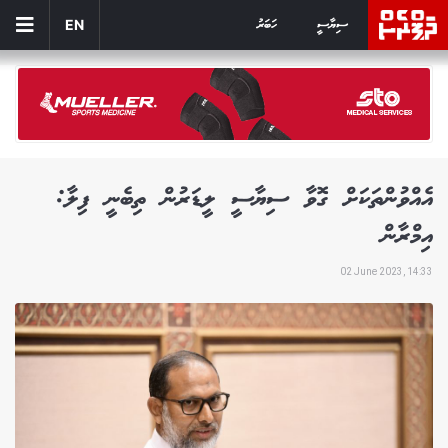
ސިޔާސީ
ހަބަރު
EN
އެއްވުންތަކަށް ގޮވާ ސިޔާސީ ލީޑަރުން ތިބެނީ ފިލާ:
އިމްރާން
02 June 2023, 14:33