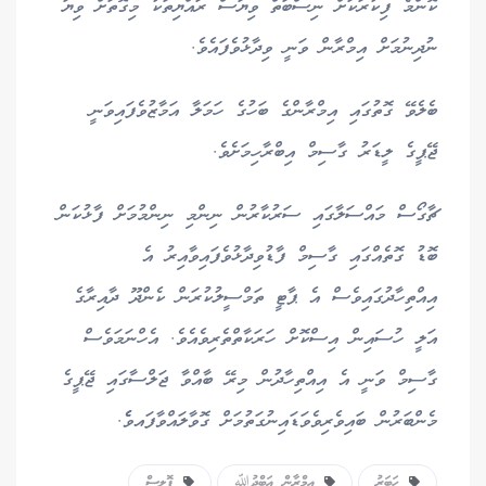
ކޮންމެ ފިކުރަކަށް ނިސްބަތް ވިޔަސް ރައްޔިތަކު މިގޮތަށް ވިޔަ
ނުދިނުމަށް އިމްރާން ވަނީ ވިދާޅުވެފައެވެ.
ބެލެވޭ ގޮތުގައި އިމްރާންގެ ބަހުގެ ހަމަލާ އަމާޒުވެފައިވަނީ
ޖޭޕީގެ ލީޑަރު ގާސިމް އިބްރާހިމަށެވެ.
ޗާގޯސް މައްސަލާގައި ސަރުކާރުން ނިންމި ނިންމުމަށް ފާޅުކަން
ބޮޑު ގޮތެއްގައި ގާސިމް ފާޑުވިދާޅުވެފައިވާއިރު އެ
އިއްތިހާދުގައިވެސް އެ ޕާޓީ ތަމްސީލުކުރަން ކެންދޫ ދާއިރާގެ
އަލީ ހުސައިން އިސްކޮށް ހަރަކާތްތެރިވެއެވެ. އެހްނަމަވެސް
ގާސިމް ވަނީ އެ އިއްތިހާދުން މިރޭ ބާއްވާ ޖަލްސާގައި ޖޭޕީގެ
މެންބަރުން ބައިވެރިވެވަޑައިނުގަތުމަށް ގޮވާލައްވާފައވެެ.
ހަބަރު
އިމްރާން އަބްދުﷲ
ޕޮލިސް