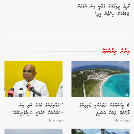
މޯދީގެ ވީޑިއޯއެއް އެފްބީ އިން ނެގުމުން
ޒަކަބާގަށް އިންޒާރު ދީފި!
އިތުރު ލިޔުންތައް
6 މީހުންނާއެކު ދަތުރުކުރި ޑައިވިންގް
"ރައްޔިތުންގެ ބަހެއް ނެތި ބިން
ދޯންޏެއް ފަރަށް އަރައިފި
ސަރުކާރަށް ނެގުމަކީ އަނިޔާވެރިކަމެއް"
5 hours ago
2 hours ago