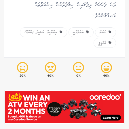
ވަނަ ފަހަރަށް ވިޕްލައިނާ ހިލާފުވުމުން އިނާޔަތްތައް
ކަނޑާލާނެއެވެ.
ހަބަރު
ބަރުލަމާނީ
އިބްރާހީމް ރަޝީދު (ބޮންޑޭ)
އެމްޑީޕީ
20%
40%
0%
40%