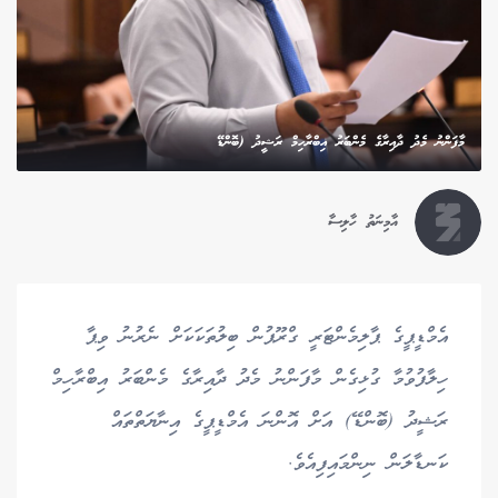
މާފަންނު މެދު ދާއިރާގެ މެންބަރު އިބްރާހިމް ރަޝީދު (ބޮންޑޭ
އާމިނަތު ހާލިސާ
އެމްޑީޕީގެ ޕާލިމެންޓަރީ ގްރޫޕުން ބިލުތަކަކަށް ނެރުނު ވިޕާ
ހިލާފުވުމާ ގުޅިގެން މާފަންނު މެދު ދާއިރާގެ މެންބަރު އިބްރާހިމް
ރަޝީދު (ބޮންޑޭ) އަށް އޮންނަ އެމްޑީޕީގެ އިނާޔަތްތައް
ކަނޑާލަން ނިންމައިފިއެވެ.