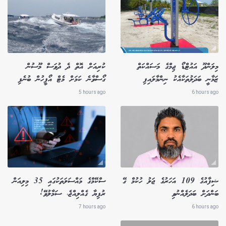
މިލަންދޫ އައުޓްޑޯ ޖިމްގެ މަސައްކަތް
ކުރިއަށް އޮތް ދެ ދުވަސް މޫސުން
ޒަމާނީ ބަދަލުތަކާއެކު ނިންމާލައިފި
ގޯސްވާނެ ކަމަށް މެޓް އޯފީހުން ބުނެފި
5 hours ago
6 hours ago
ޝިފާއުގެ 109 އަހަރުގެ ޖަލު ހުކުމް ގޭ
ސްކޭމްގެ މައްސަލަތަކުގައި 35 މިލިއަން
ބަންދަށް ބަދަލެއްނުވި
ރުފިޔާ ގެއްލިއްޖެ، ސަމާލުވޭ!
7 hours ago
6 hours ago