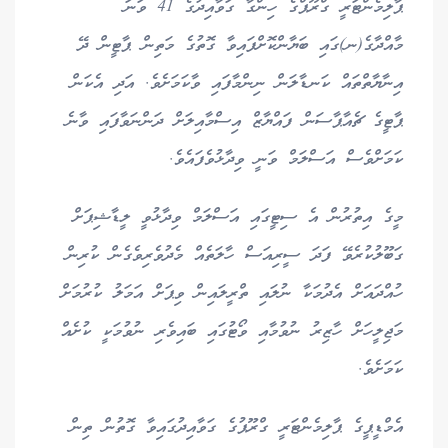
ޕާލިމެންޓަރީ ގްރޫޕްގެ ހިންގާ ގަވާއިދުގެ 41 ވަނަ
މާއްދާގެ(ނ)ގައި ބަޔާންކޮށްފައިވާ ގޮތުގެ މަތިން ޕާޓީން ދޭ
އިނާޔާތްތައް ކަނޑާލަން ނިންމާފައި ވާކަމަށެވެ. އަދި އެކަން
ޕާޓީގެ ޗެއާޕާސަން ފައްޔާޒް އިސްމާއިލަށް ދަންނަވާފައި ވާނެ
ކަމަށްވެސް އަސްލަމް ވަނީ ވިދާޅުވެފައެވެ.
މީގެ އިތުރުން އެ ސިޓީގައި އަސްލަމް ވިދާޅުވީ ލީޑާޝިޕަށް
ގަބޫލުކުރެވޭ ފަދަ ސީރިއަސް ހާލަތެއް މެދުވެރިވެގެން ކުރިން
ހުއްދައަށް އެދުމަކާ ނުލައި ތްރީލައިން ވިޕަށް އަމަލު ކުރުމަށް
މަޖިލީހަށް ހާޒިރު ނުވުމާއި ވޯޓުގައި ބައިވެރި ނުވުމަކީ ކުށެއް
ކަމަށެވެ.
އެމްޑީޕީގެ ޕާލިމެންޓަރީ ގްރޫޕުގެ ގަވާއިދުގައިވާ ގޮތުން ތިން