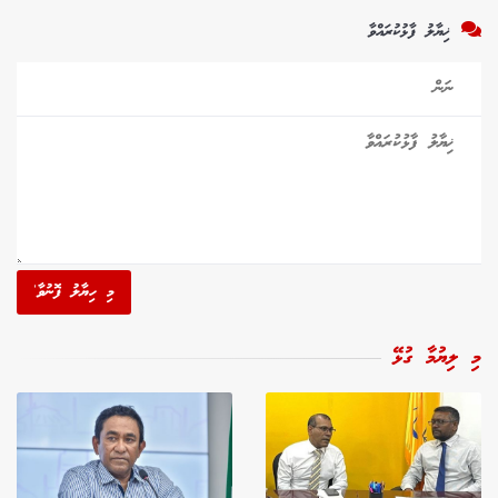
ޚިޔާލު ފާޅުކުރައްވާ
މި ހިޔާލު ފޮނުވާ'
މި ލިޔުމާ ގުޅޭ