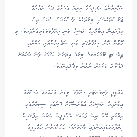
ރައްޔިތުންގެ މަޖިލީހުގެ މިދިޔަ އަހަރުގެ ފަހު ދައުރުގެ
ޖަލްސާތަކެއްގައި ބިލުތަކެއް ފާސްކުރަން ނެރުނު ތިން
ވިޕްލައިނާ އިބްރާހީމް ރަޝީދު ވަނީ ހިލާފުވެވަޑައިގެންފައެވެ. މި
ގޮތުން އޭނާ ހިލާފުވެފައި ވަނީ ސަޕްލިމެންޓަރީ ބަޖެޓާއި،
ޖީއެސްޓީ ބޮޑުކުރުމުގެ ބިލުގެ އިތުރުން 2023 ވަނަ އަހަރަށް
ލަފާކުރާ ބަޖެޓަށް ނެރުނު ވިޕްލައިނާއެވެ.
އެމްޑީޕީ ޕާލިމެންޓަރީ ގްރޫޕްގެ ލީޑަރު މުހައްމަދު އަސްލަމް،
އިބްރާހީމް ރަޝީދަށް އެޑްރެސްކޮށް ފޮނުއްވި ސިޓީއެއްގައި
ވިދާޅުވީ އޭނާ ތިން ފަހަރަށް އެމްޑީޕީން ނެރުނު ވިޕްލައިނާ
ހިލާފުވެވަޑައިގެންފައި ވާކަމަށެވެ. އެހެންކަމުން އެމްޑީޕީގެ