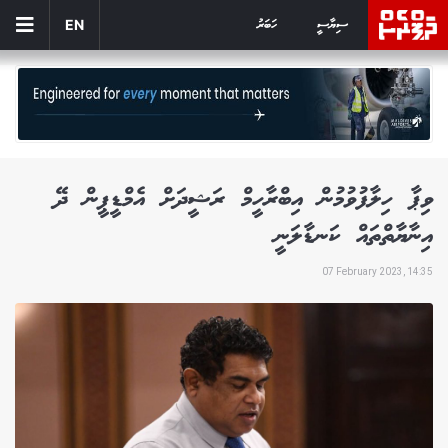
ސިޔާސީ
ހަބަރު
EN
ވިޕާ ހިލާފުވުމުން އިބްރާހީމް ރަޝީދަށް އެމްޑީޕީން ދޭ
އިނާޔާތްތައް ކަނޑާލަނީ
07 February 2023, 14:35