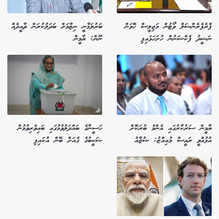
ޕްރެފެރެންޝަލް ވޯޓުން މަޖިލީސް ހޮވަން
ބަރުލަމާނީ ނިޒާމަށް ބަދަލުކުރަން ތާއީދެއް
ނަޝީދު ފެކްޝަނުން ހުށަހަޅައިފި
ނޫން: ޔާމީން
ޔާމީން ސަރުކާރުގައި އެންމެ ބުރަކޮށް
ހަސީނާގެ ބައްދަލުވުމުގައި ބައިވެރިވުމުން
އުޅުއްވީ ރައީސް މުއިއްޒު: ޝުޖާއު
ޝަކީބުގެ ގެއަށް ބޮން އުކައިފި