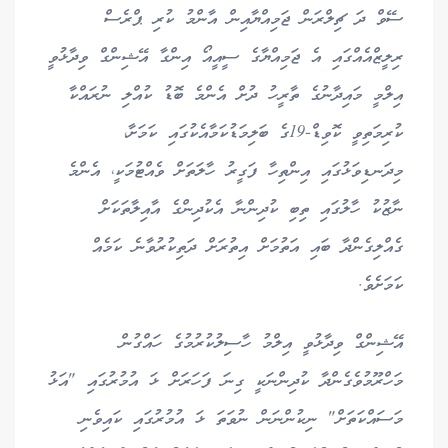
ސޭވް ދަ ޗިލްރަން ޖަމިއްޔާއިން އާންމު ކުރި ޕްރެސް
ރިލީޒްއެއްގައި އެ ޖަމިއްޔާގެ ސީއީއޯ އިންގާ އޭޝިންގް ވިދާޅުވީ
އިލްމީ މައިދާނުގެ ތާރީހު ދުށް އެންމެ ބޮޑު ކުއްލި ނުރައްކާ
ކުރިމަތިވީ ކޮވިޑް-19ގެ ބަލިމަޑުކަމާއެކުގައި ކަމަށާ،
މިދަނޑިވަޅުގައި އިންތިހާ ފަގީރު ހާލަތަށް ވެއްޓުމަކީ، އެންމެ
ނާޒުކު ހާލުގައި ތިބި ކުދިންނާ އެކުދިންގެ އާއިލާތަކަށް
ގެއްލިގެންދާ ބައި އަތުމަށް އިތުރަށް ދަތިކުރުވާނެ ކަމެއް
ކަމަށެވެ.
އޭޝިންގް ވިދާޅުވީ އިލްމު ހާސިލުކުރުމުގެ ހައްގުން
މަހްރޫމުވެގެންދާ ކުދިންނަކީ ގިނަ ފަހަރަށް ޅަ އުމުރުގައި "އަޅު
މަސައްކަތަށް" ނިކުންނަން ނުވަތަ ޅަ އުމުރުގައި ކައިވެނި