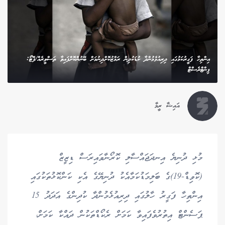
އިންތިހާ ފަގީރުކަމުގައި ދިރިއުޅެމުންދާ ކުޑަކުދިން ރަމްޒުކޮށްދިނުމަށް ބޭނުންކޮށްފައިވާ ތަސްވީރެއް/ފޮޓޯ:
ޕިންޓްރެސްޓް
އައިޝާ ރީމާ
މުޅި ދުނިޔެ އިނދަޖައްސާލި ކޮރޯނާވައިރަސް ޑިޒީޒް
(ކޮވިޑް-19)ގެ ބަލިމަޑުކަމާއެކު ދުނިޔޭގެ އެކި ކަންކޮޅުތަކުގައި
އިންތިހާ ފަގީރު ހާލުގައި ދިރިއުޅެމުންދާ ކުދިންގެ އަދަދު 15
ޕަސެންޓް އިތުރުވެފައިވާ ކަމަށް ރެކޯޑްތަކުން ދައްކާ ކަމަށް،