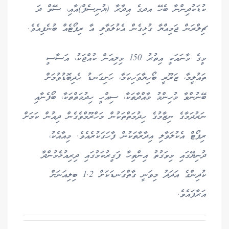
ކުޑަކުދިންނާ ބެހޭ އދގެ އިދާރާ (ޔުނިސެފް)އާއި، ސޭވް ދަ
ޗިލްރަން ޖަމިއްޔާ ގުޅިގެން އެކުލަވާލި އާ ރިޕޯޓެއް ބުނެފިއެވެ.
މީގެ މާނައަކީ އިތުރު 150 މިލިއަން ކުއްޖަކު، އަސާސީ
ތައުލީމާ، ޒަރޫރީ ބޯހިޔާވަހިކަމާ، ހަށިގަނޑު ހެދިބޮޑުވުމަށް
ބޭނުންވާ މުހިންމު މާއްދާތަކާ، ސިއްހީ ހިދުމަތްތަކާ، ބޯފެނާއި
ނަރުދަމާގެ ނިޒާމުގެ ހިދުމަތްތަކުން މަހްރޫމްވެގެން ދިއުން ކަމަށް
ރިޕޯޓް އެކުލަވާލި އިދާރާތަކުން ފާހަގަކުރެއެވެ. މިއާއެކު،
ދުނިޔޭގައި މިވަގުތު އިންތިހާ ފަގީރުކަމުގައި ދިރިއުޅެމުންދާ
ކުދިންގެ އަދަދު މިވަނީ ގާތްގަނޑަކަށް 1.2 ބިލިއަނަށް
އަރާފައެވެ.