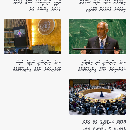
އިޒްރޭލަށް އަދަބު ނުލިބޭ ސަގާފަތް
ތާރީހީ ކާމިޔާބީއެއް: ރާއްޖެ ފުރަތަމަ
ނިމުމަކަށް ގެނައުމަށް ގޮވާލައިފި
ފަހަރަށް އިކޮސޮކް އަށް
އދގެ އިގްތިސާދީ އަދި އިޖުތިމާއީ
އދގެ އިގްތިސާދީ ކޮމިޓީގެ ނައިބު
ކައުންސިލަށް ރާއްޖެ އިންތިހާބުވެއްޖެ
މުގައްރިރަކަށް ރާއްޖެ އިންތިހާބުވެއްޖެ
ހޮރްމޫޒް ކަނޑުއޮޅިއާ ގުޅޭ ގަރާރު
ރާއްޖެއިން ކޯ ސްޕޮންސާ ކޮށްފި