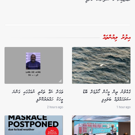
އިތުރު ލިޔުންތައް
ގެއްލުނު ތިން މީހުން ހޯދުމަށް ބޮޑު
ވަގަށް ނަގާ ތަކެތި ނުއަގުގައި ގަންނަ
ސަރަހައްދެއް ބަލައިފި
މީހަކު ހައްޔަރުކޮށްފި
2 hours ago
1 hour ago