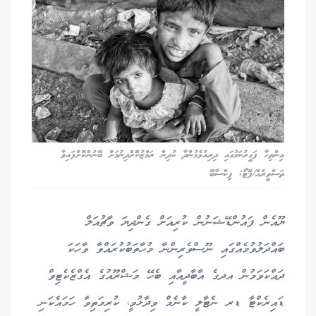
އިންތިހާ ފަގީރުކަމުގައި ދިރިއުޅެމުންދާ ކުދިން ރަމްޒުކޮށްދިނުމަށް ބޭނުންކޮށްފައިވާ
ތަސްވީރެއް/ފޮޓޯ: ޕިކްސާބޭ
ޔޫއެން ފައުންޑޭޝަނުން ކުރިއަށް ގެންދިޔަ ވާޗުއަލް
ބައްދަލުވުމެއްގައި ނޫސްވެރިންނާ މުހާތަބުކުރައްވާ ވާހަކަ
ދައްކަވަމުން އދގެ އާބާދީއާއި ބެހޭ މަޝްރޫއުގެ އެގްޒެކެޓިވް
ޑައިރެކްޓާ ޑރ ނެޓާލީ ކާނެމް ވިދާޅުވީ، ކުރިމަތިވާ ހަމައެކަނި