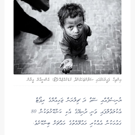
އިންތިހާ ފަގީރުކަމުގައި ސަލާންޖަހަމުންދާ ކުޑަކުއްޖެއް/ފޮޓޯ: އެންސީއާރް އީރާން
ޔުނިސެފްއާއި ސޭވް ދަ ޗިލްރަން ޖަމިއްޔާގެ ރިޕޯޓް
އެކުލަވާލާފައި ވަނީ ދުނިޔޭގެ އެކި ކަންކޮޅުތަކުން 80
ގައުމަކުން އެއްކުރި މައުލޫމާތުގެ މައްޗަށް ބިނާކޮށެވެ.