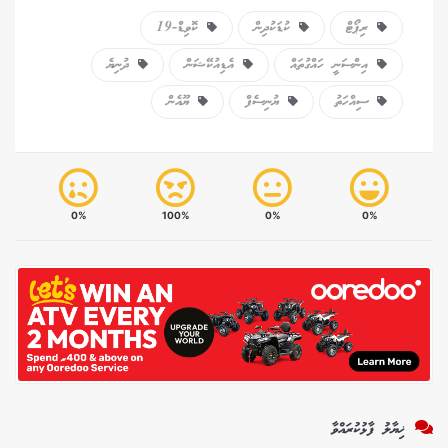
ރިޕޯޓް
ކުޑަކުދިން
ކޮވިޑް-19
އިންސަނީ ހައްގުތައް
އެޑިއުކޭޝަން
ދުނިޔެ
ސިއްހަތު
ޔުނިސެފް
ޔޫއެން
0%
100%
0%
0%
ޚިޔާލު ފާޅުކުރައްވާ