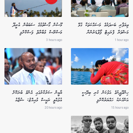
ވިޔަފާރި ބަނދަރުގެ މަސައްކަތަކާ ގުޅޭ
މޫސުން ގޯސްވުމުގެ ސަބަބުން އުރީދޫ
މަޝްވަރާ ފްރައިޓް ފޯވާޑަރުންނާ
މަސްރޭސް މުބާރާތް ފަސްކޮށްފި
3 hours ago
1 hour ago
ހިންދޫދީނުގެ އަޅުކަން ކުރި ބިދޭސީ
ޔާމީން ސަރުކާރުގައި އެންމެ ބުރަކޮށް
އަންހެނަކު ހައްޔަރުކޮށްފި
އުޅުއްވީ ރައީސް މުއިއްޒު: ޝުޖާއު
20 hours ago
15 hours ago