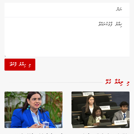
މި ހިޔާލު ފޮނުވާ'
މި ލިޔުމާ ގުޅޭ