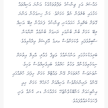
މައްސަލަ އަކީ ޖިންސުގެ ތަފާތުތަކާއެކު އަންނަ އަނިޔާތައް
ކަމުގައި ބެލެވެން ނެތް ކަމަށެވެ. ކަން ހިނގަމުން އަންނަ
ގޮތަށް ބަލާއިރު ހަމައެކަނި ޖިންސުގެ ފަރަގުން ލިބޭ އަނިޔާ
ލިބޭ ކަމަށް ބުނާ ބުނުމަކީ ރަނގަޅު ބުނުމެއް ނޫންކަން
ސާބިތުވެފައި ވާކަމަށްވެސް އދގެ އޮފިޝަލު ވިދާޅުވިއެވެ.
ބަލިމަޑުކަމުގައި އަންހެނެއްގެ ވަޒީފާ ގެއްލި، އާއިލާ އިތުރަށް
ނިކަމެތިވެގެންދާ ވަގުތު ހަޔާތުގެ ބައިވެރިޔާވެސް ވަކިވެ،
ނުތަނަވަސް ހާލަތަކަށް އޭނާ ވައްޓާލާ ކަމަށާ، މިފަދަ ހާލެއްގައި
އޭނާގެ ދަރިންނަށްވެސް އަނިޔާއަށް ހުށަހެޅޭ ކަމަށާ، މިއީ
އިންތިހައަށް ކަންބޮޑުވާންޖެހޭ ކަމެއްކަން ޑރ ކާނެމް ވަނީ
ފާހަގަކުރައްވާފައެވެ.