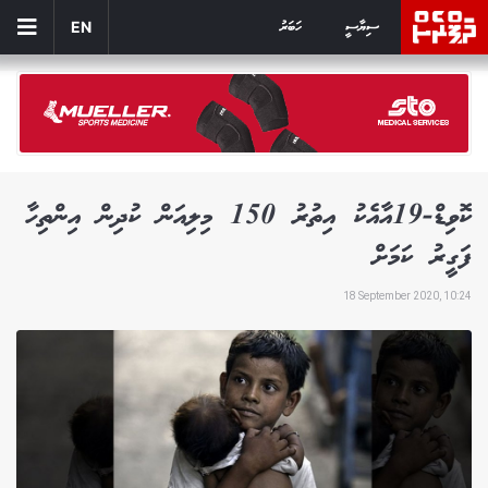
ސިޔާސީ
ހަބަރު
EN
ކޮވިޑް-19އާއެކު އިތުރު 150 މިލިއަން ކުދިން އިންތިހާ
ފަގީރު ކަމަށް
18 September 2020, 10:24