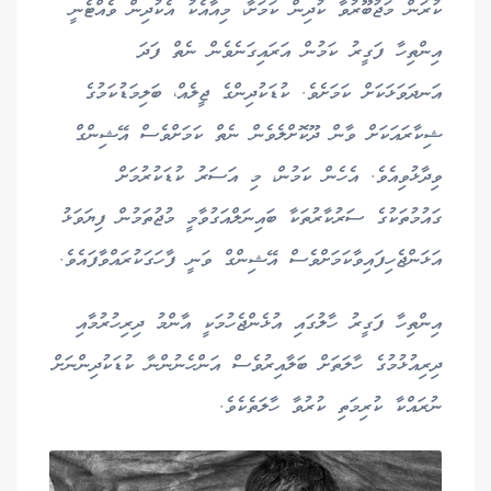
ކުރަން މަޖުބޫރުވާ ކުދިން ކަމަށާ، މިއާއެކު އެކުދިން ވެއްޓެނީ
އިންތިހާ ފަގީރު ކަމުން އަރައިގަނެވެން ނެތް ފަދަ
އަނދަވަޅަކަށް ކަމަށެވެ. ކުޑަކުދިންގެ ޖީލެއް، ބަލިމަޑުކަމުގެ
ޝިކާރައަކަށް ވާން ދޫކޮށްލެވެން ނެތް ކަމަށްވެސް އޭޝިންގް
ވިދާޅުވިއެވެ. އެހެން ކަމުން، މި އަސަރު ކުޑަކުރުމަށް
ގައުމުތަކުގެ ސަރުކާރުތަކާ ބައިނަލްއަގުވާމީ މުޖުތަމުން ފިޔަވަޅު
އަޅަންޖެހިފައިވާކަމަށްވެސް އޭޝިންގް ވަނީ ފާހަގަކުރައްވާފައެވެ.
އިންތިހާ ފަގީރު ހާލުގައި އުޅެންޖެހުމަކީ އާންމު ދިރިހުރުމާއި
ދިރިއުޅުމުގެ ހާލަތަށް ބަލާއިރުވެސް އަންހެނުންނާ ކުޑަކުދިންނަށް
ނުރައްކާ ކުރިމަތި ކުރުވާ ހާލަތެކެވެ.