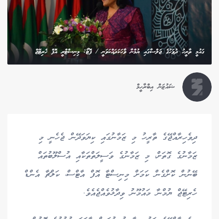
ގައުމީ ތާރީހު ދުވަހުގެ ޖަލްސާގައި ޔުމްނާ ވާހަކަދައްކަވަނީ / ފޮޓޯ: މިނިސްޓްރީ އޮފް ހެރިޓޭޖް
ޝައުޒަން އިބްރާހީމް
ދިވެހިރާއްޖޭގެ ތާރީހު މި ޒަމާނުގައި ކިޔަވަދޭން ޖެހެނީ މި
ޒަމާނުގެ ގޮތަށް، މި ޒަމާނުގެ ވަސީލަތްތަކާއި އުސްލޫބުތައް
ބޭނުން ކޮށްގެން ކަމަށް މިނިސްޓާ އޮފް އާޓްސް، ކަލްޗާ އެންޑް
ހެރިޓޭޖް ޔުމްނާ މައުމޫނު ވިދާޅުވެއްޖެއެވެ.