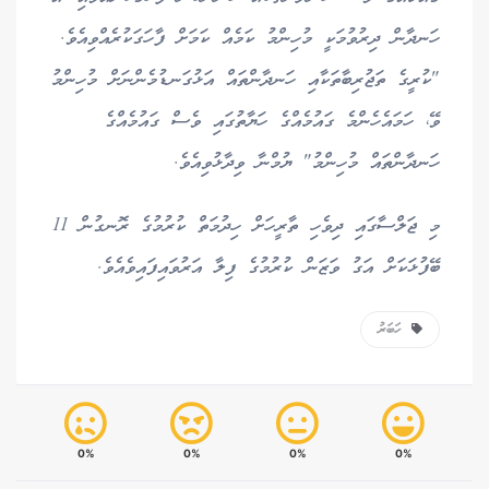
ހަނދާން ދިރުވުމަކީ މުހިންމު ކަމެއް ކަމަށް ފާހަގަކުރެއްވިއެވެ.
"ކުރީގެ ތަޖުރިބާތަކާއި ހަނދާންތައް އަޅުގަނޑުމެންނަށް މުހިންމު
ވޭ، ހަމައެހެންމެ ގައުމެއްގެ ހަޔާތުގައި ވެސް ގައުމެއްގެ
ހަނދާންތައް މުހިންމު" ޔުމްނާ ވިދާޅުވިއެވެ.
މި ޖަލްސާގައި ދިވެހި ތާރީހަށް ހިދުމަތް ކުރުމުގެ ރޮނގުން 11
ބޭފުޅަކަށް އަގު ވަޒަން ކުރުމުގެ ފިލާ އަރުވައިފައިވެއެވެ.
ހަބަރު
0%
0%
0%
0%