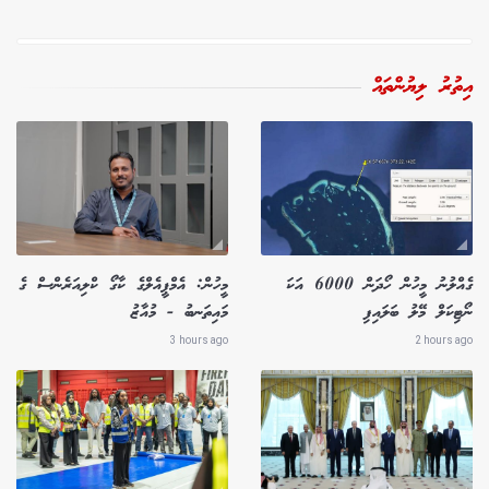
އިތުރު ލިޔުންތައް
ގެއްލުނު މީހުން ހޯދަން 6000 އަކަ
މީހުން: އެމްޕީއެލްގެ ކާގޯ ކްލިއަރެންސް ގެ
ނޯޓިކަލް މޭލު ބަލައިފި
މައިތަނބު - މުއާޒު
3 hours ago
2 hours ago