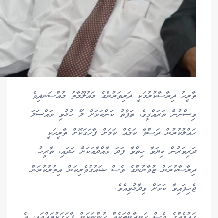
ތާރީހު ދިރާސާކުރުމަކީ ދަރިވަރުންގެ މައުލޫމާތު މުއްސަނދިވެ
ވިސްނުން ތަރައްގީވެ، ތަފާތު ކަންކަމަށް ލޯ ހުޅުވި މައްސަލަ
ހައްލުކުރުން ދަސްވާ ކަމެއް ކަމަށް ފާހަގަކޮށް ތާރީހަކީ
ދަރިވަރުން ކިޔަވާ ހިތްވާ ފަދަ މާއްދާއަކަށް ހަދައި، ތާރީހު
ދިރާސާކުރަން ޒުވާނުންގެ ވެސް ޝައުގުވެރިކަން އިތުރުކުރަން
ޖެހިފައިވާ ކަމަށް ވިދާޅުވިއެވެ.
ގައުމެއްގެ ވެސް ހަނދާންތަކެއް ހުންނަކަން ފާހަގަކުރައްވައި، އެ