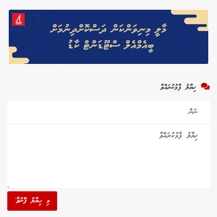
ޚިޔާލު ފާޅުކުރައްވާ
މި ހިޔާލު ފޮނުވާ'