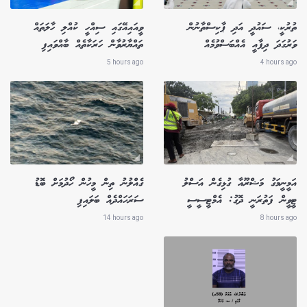
ތުރުކީ، ސައުދީ އަދި ޕާކިސްތާނުން
ވީއައިއޭގައި ސިއްހީ ކުއްލި ހާލަތައް
ވަރުގަދަ ދިފާއީ އެއްބަސްވުމެއް
ތައްޔާރުވާން ހަރަކާތެއް ބާއްވައިފި
5 hours ago
4 hours ago
އަމީނީމަގު މަޝްރޫއާ ގުޅިގެން އަސްލު
ގެއްލުނު ތިން މީހުން ހޯދުމަށް ބޮޑު
ޓީވީން ފަތުރަނީ ދޮގު: އެމްޓީސީސީ
ސަރަހައްދެއް ބަލައިފި
14 hours ago
8 hours ago