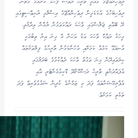
ދިވެހިރާއްޖޭގެ ގައުމީ ތާރީހު ދުވަސް ފާހަގަ ކުރުމުގެ ގޮތުން
ދިވެހިބަހުގެ އެކަޑަމީން ދިވެހިރާއްޖޭގެ އިސްލާމީ ޔުނިވާސިޓީގައި
ރޭ ބޭއްވި ޖަލްސާގައި ވާހަކަ ދައްކަވަމުން ޔުމްނާ ވިދާޅުވީ،
މީހަކު ދައްކާ ވާހަކަ އަޑު އަހަން މާ ގިނަ އިރު ތިބުމަކީ
އުނދަގޫ ކަމެއް ކަމަށާއި އެހެންކަމުން ތާރީހުގެ ފިލާވަޅުތައް
ކިޔަވައިދޭން ގިނަ ވަގުތު ވާހަކަ ދެއްކުމުގެ ބަދަލުގައި
އުފައްދަންވީ ތާރީހު ދަސްކޮށްދޭ ޑޮކިއުމެންޓަރީ އާއި
އެޕްލިކޭޝަންތައް ފަދަ މި ޒަމާނުގެ ކުދީން ޝައުގުވެރިވާ ފަދަ
ތަކެތި ކަމަށެވެ.