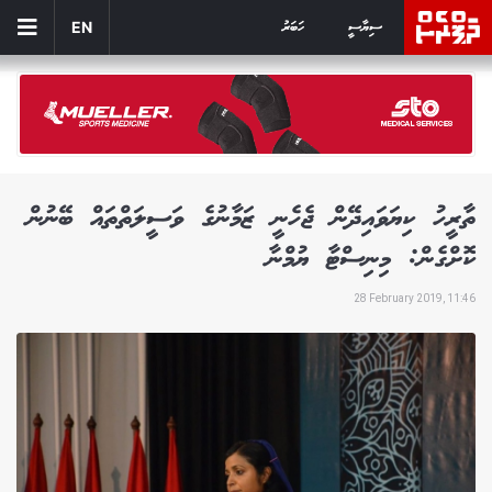
ސިޔާސީ
ހަބަރު
EN
ތާރީހު ކިޔަވައިދޭން ޖެހެނީ ޒަމާނުގެ ވަސީލަތްތައް ބޭނުން
ކޮށްގެން: މިނިސްޓާ ޔުމްނާ
28 February 2019, 11:46