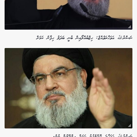
ނަސްރުﷲ އަވަހާރަވެއްޖެ: ހިޒްބުއްލޯއިން ބުނީ ބަދަލު ހިފާނެ ކަމަށް
ނަސްރުﷲ އަވަހާރަ ކޮށްލެވުނު ކަމަށް އިޒްރޭލުން ބުނެފި