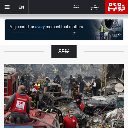
ސިޔާސީ
ހަބަރު
EN
ލުބްނާން