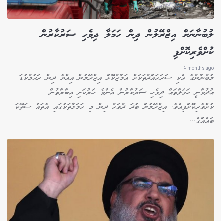
ލުބުނާނަށް އިޒްރޭލުން ދިން ހަމަލާ ދިވެހި ސަރުކާރުން
ކުށްވެރިކޮށްފި
4 months ago
ލުބުނާނުގެ އެކި ސަރަހައްދުތަކަށް އަމާޒުކޮށް އިޒްރޭލުން އިއްޔެ ދިން ރަޙުމުކުޑަ
އުދުވާނީ ހަމަލާތައް ދިވެހި ސަރުކާރުން އެންމެ ހަރުކަށި އިބާރާތުން
ކުށްވެރިކޮށްފިއެވެ. އިޒްރޭލުން ބުދަ ދުވަހު ދިން މި ހަމަލާތަކުގައި އެތައް ސަތޭކަ
ބައެއްގެ...