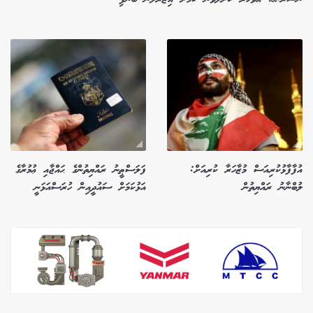
އުފާފާޅުކުރިއަސް މުޒާހަރާ ކުރިއަށް:
ފަލަސްޠީނު ރައްޔިތުންގެ ޙައްޖާއި ޢުމުރާގެ
ލުބްނާނު ރައްޔިތުން
އަޅުކަމަށް ސައުދީއިން ހުރަސްއަޅަނީ