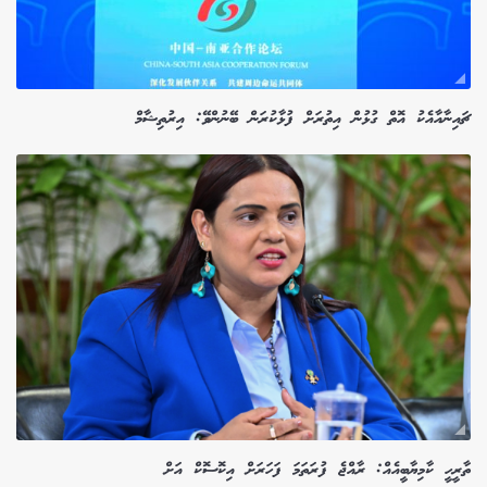
ޗައިނާއާއެކު އޮތް ގުޅުން އިތުރަށް ފުޅާކުރަން ބޭނުންވޭ: އިރުތިޝާމް
ތާރީހީ ކާމިޔާބީއެއް: ރާއްޖެ ފުރަތަމަ ފަހަރަށް އިކޮސޮކް އަށް