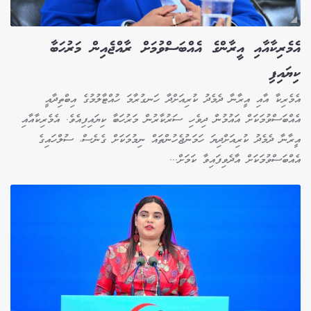
އެމެރިކާއާއި އީރާންގެ އެއްބަސްވުމަށް ރާއްޖެއިން މަރުހަބާ
ކިޔައިފި
އެމެރިކާ އާއި އީރާނާ ދެމެދު ކުރިއަށްދާ ހަނގުރާމަ ހުއްޓާލުމުގެ އިބްތިދާއީ
އެއްބަސްވުމަކަށް އައުމުން ދިވެހި ސަރުކާރުން މަރުހަބާ ކިޔައިފިއެވެ. އެމެރިކާއާއި
އީރާނާ ދެމެދު ކުރިއަށްދިޔަ ހަމަނުޖެހުންތައް ނިމުމަކަށް ގެނެސް، ސުލްހައިގެ
އެއްބަސްވުމަކަށް އާދެވިފައިވާ ކަމަށް...