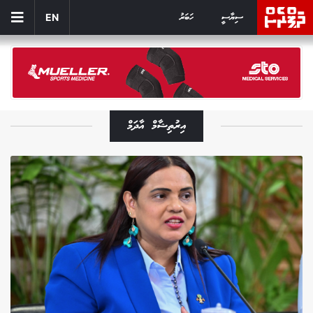
ސިޔާސީ
ހަބަރު
EN
އިރުތިޝާމް އާދަމް