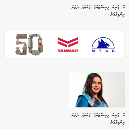
އާ ފޮރިން މިނިސްޓަރުގެ ފުރަތަމަ ދަތުރު
އިންޑިއާއަށް
އާ ފޮރިން މިނިސްޓަރުގެ ފުރަތަމަ ދަތުރު
އިންޑިއާއަށް