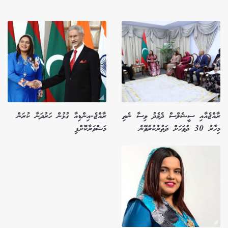
ރާއްޖެއާއި ސީޝެލްސް ދެމެދު ވިސާ ނެތި
ރާއްޖެ-އިންޑިއާ ގުޅުން ހަރުދަނާ ކުރަން
މިހާރު 30 ދުވަހަށް ދަތުރުކުރެވޭނެ
މަޝްވަރާކޮށްފި