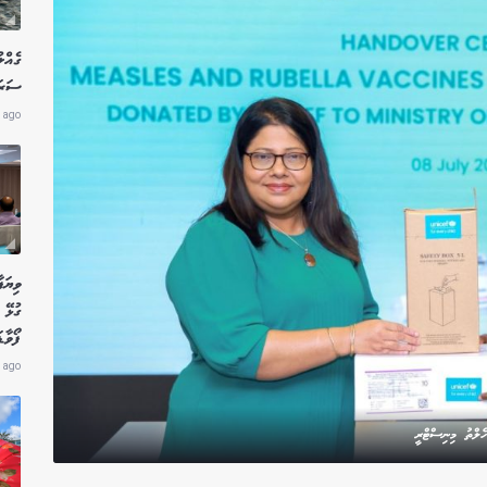
ގެއްލ
ސަރަހ
 ago
ވިޔަފ
ގުޅޭ 
ފޯވާޑ
 ago