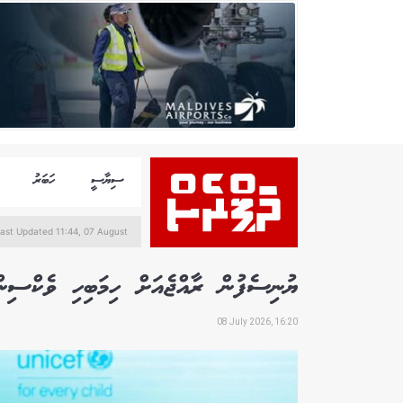
ސިޔާސީ
ހަބަރު
ast Updated 11:44, 07 August
ޔުނިސެފުން ރާއްޖެއަށް ހިމަބިހި ވެކްސިންގެ 28،000 ޑޯޒް ހަދިޔާ
08 July 2026, 16:20