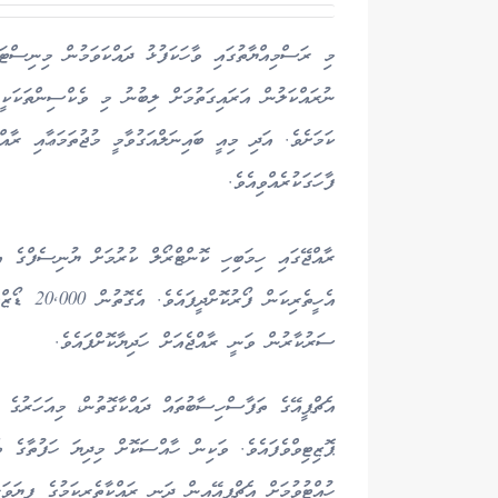
މި ރަސްމިއްޔާތުގައި ވާހަކަފުޅު ދައްކަވަމުން މިނިސްޓަ
ނުރައްކަލުން އަރައިގަތުމަށް ލިބުނު މި ވެކްސިންތަކަކީ
ކަމަށެވެ. އަދި މިއީ ބައިނަލްއަގުވާމީ މުޖުތަމަޢާއި ރާއ
ފާހަގަކުރެއްވިއެވެ.
ރާއްޖޭގައި ހިމަބިހި ކޮންޓްރޯލް ކުރުމަށް ޔުނިސެފްގެ އ
އެހީތެރިކަ
ސަރުކާރުން ވަނީ ރާއްޖެއަށް ހަދިޔާކޮށްފައެވެ.
ހުއްޓުވުމަށް އެޗްޕީއޭއިން ދަނީ ރައްކާތެރިކަމުގެ ފިޔަވަ