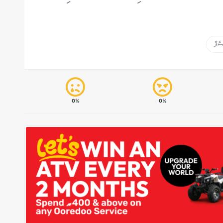
ެފް
0%
0%