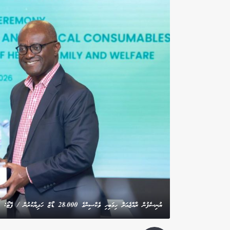
ޔުނިސެފުން ރާއްޖެއަށް ހިމަބިހި ވެކްސިންގެ 28،000 ޑޯޒް ހަދިޔާކުރުން / ފޮޓޯ: ހެލްތު މިނިސްޓްރީ