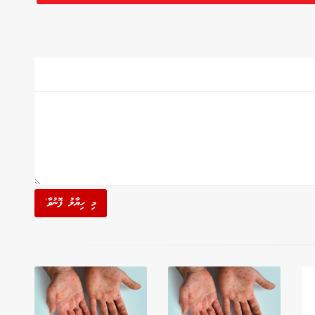
މި ހިޔާލު ފޮނުވާ'