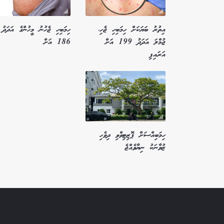
އިތުރު ބަޔަކަށް ހިމަބިހި ޖެހި،
ހިމަބިހި ޖެހުނު މީހުންގެ އަދަދު
ޖުމްލަ އަދަދު 199 އަށް
186 އަށް
އަރައިފި
ހިމަބިއްސަށް ޕޮޒިޓިވްވި ދިވެހި
ޒުވާނަކު ނިޔާވެއްޖެ