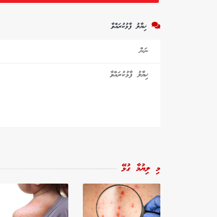
ޚިޔާލު ފާޅުކުރައްވާ
މި ލިޔުމާ ގުޅޭ