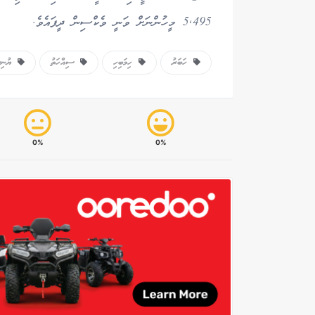
5,495 މީހުންނަށް ވަނީ ވެކްސިން ދީފައެވެ.
ހަބަރު
ހިމަބިހި
ސިއްހަތު
ޔުނިސ
0%
0%