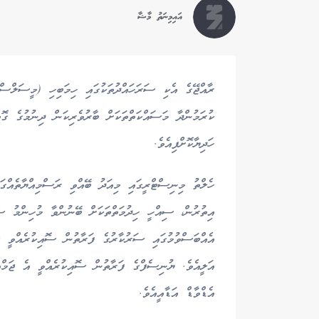
އައިމިނަތު މާޝާ
ރާއްޖޭގެ އެކި ސަރަހައްދުތަކުގައި ހިމަބިހި (މީސަލްސް
ހަދިޔާކޮށްފިއެވެ.
ހެލްތު މިނިސްޓްރީގައި މިއަދު ބޭއްވި ރަސްމިއްޔާތެއް
އިތުރުން، ސިއްހީ ހިދުމަތްތަކަށް ބޭނުންވާ މުހިންމު ސާ
އެއްބަސްވުމުގައި ސަރުކާރުގެ ފަރާތުން ސޮއިކުރެއްވީ ސި
އަލީއެވެ. ޔުނިސެފްގެ ފަރާތުން ސޮއިކުރެއްވީ އެ ޖަމްއ
އެޑްވާޑް އަޑާއީއެވެ.