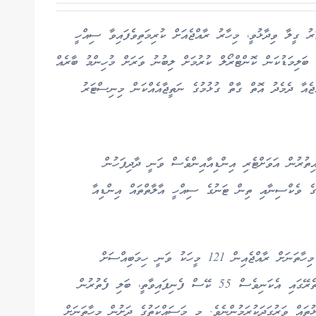
ރު ގީލާ ވިދާޅުވީ، މިހާރު ރާއްޖެއަށް ކުރިމަތިވެފައިވާ ސިއްހީ
 ބަލިމަޑުކަން ކޮންޓްރޯލް ކުރުމަށް ލިބުނު ވަރަށް މުހިންމު ބާރެއް
ްޖެއާ ދެމެދު އޮތް ގާތް ގުޅުމުގެ ނަތީޖާއެއްކަން މިނިސްޓަރު
ިތުރުން އަވަށްޓެރި އިންޑިއާއިންވެސް ވަނީ ދާދިފަހުން
ން ފޯރުކޮށްދީފައެވެ. އެގޮތުން 20,000 ޑޯޒްގެ ވެކްސިނާއި ތިން ޓަނުގެ ސިއްހީ އާލާތްތައް އިންޑިއާ
އެޗްޕީއޭގެ ތަފާސްހިސާބުތައް ދައްކާގޮތުން، މިއަހަރުގެ މިހާތަނަށް ރާއްޖެއިން 121 މީހަކު ވަނީ ހިމަބިއްސަށް
ޕޮޒިޓިވްވެފައެވެ. ވަކިން ހާއްސަކޮށް މިދިޔަ ހަފުތާގެ ތެރޭގައި އެކަނިވެސް 55 ކޭސް ފެނިފައިވާތީ، ބަލި ފެތުރުން
ޅުތައް ވަރުގަދަކުރަމުންނެވެ. މި މަސައްކަތުގެ ދަށުން މިހާތަނަށް