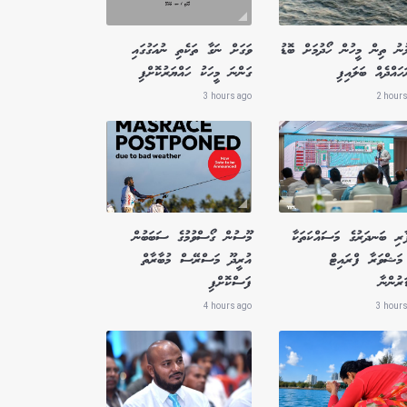
ުނު ތިން މީހުން ހޯދުމަށް ބޮޑު
ވަގަށް ނަގާ ތަކެތި ނުއަގުގައި
ައްދެއް ބަލައިފި
ގަންނަ މީހަކު ހައްޔަރުކޮށްފި
3 hours ago
2 hours
ާރި ބަނދަރުގެ މަސައްކަތަކާ
މޫސުން ގޯސްވުމުގެ ސަބަބުން
މަޝްވަރާ ފްރައިޓް
އުރީދޫ މަސްރޭސް މުބާރާތް
ަރުންނާ
ފަސްކޮށްފި
4 hours ago
3 hours