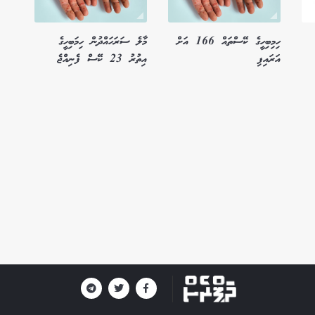
ހިމިބިހީގެ ކޭސްތައް 166 އަށް
މާލެ ސަރަހައްދުން ހިމަބިހީގެ
އަރައިފި
އިތުރު 23 ކޭސް ފެނިއްޖެ