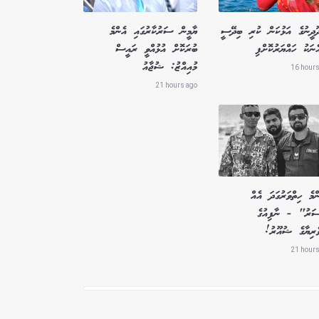
ދޫދީނުގެ އަޅުކަން ކުރި ބިދޭސީ
ޔާމީން ސަރުކާރުގައި އެންމެ
ެނަކު ހައްޔަރުކޮށްފި
ބުރަކޮށް އުޅުއްވީ ރައީސް
މުއިއްޒު: ޝުޖާއު
16 hours
21 hours ago
މެ ހިތްވަރުގަދަ އެއް
ސަރު" - ނާފިއުގެ
ވެރިޔާގެ ޝުއޫރު!
21 hours