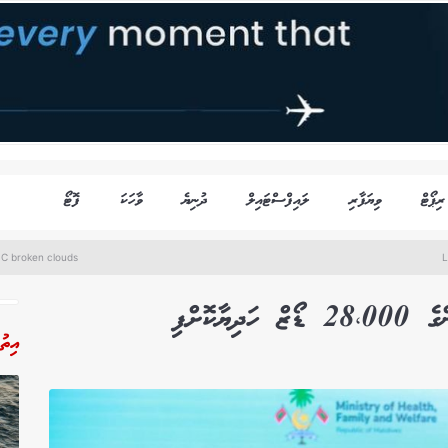
ރިޕޯޓް
ވިޔަފާރި
ލައިފްސްޓައިލް
ދުނިޔެ
ވާހަކަ
ފޮޓޯ
°C broken clouds
L
ކޮށްފި
އިތު