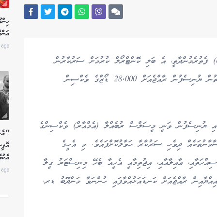
ހިން
އަންހ
 ago
) ފެތުރެމުންދާތީ، އެ ބަލި ކޮންޓްރޯލް ކުރުމަށް ސަރުކާރުން
ކުރަމުންދާ މަސައްކަތްތަކަށް ބާރުވެރިކަން ދިނުމުގެ ގޮތުން ޔުނިސެފުން ރާއްޖެއަށް 28,000 ޑޯޒްގެ ވެކްސިން
ގައި ޔުނިސެފުން ވަނީ މީސަލްސް ރުބެއްލާ (އެމްއާރް) ވެކްސިންގެ
"އެން
މާނުތަކެއް ދިވެހި ސަރުކާރާ ހަވާލުކޮށްފައެވެ. މި އެހީގެ
އޮފި
އެކު
އްހަތާއި، ޢާއިލާއާއި، އިޖުތިމާޢީ އެހީއާ ބެހޭ މިނިސްޓަރު ގީލާ
 ago
ިއްޔާއިން ރާއްޖެއަށް ކަނޑައަޅުއްވާފައި ހުންނަވާ މަންދޫބު ޑރ.