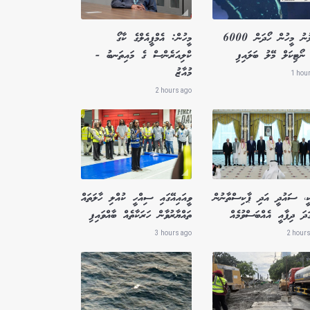
ގެއްލުނު މީހުން ހޯދަން 6000
މީހުން: އެމްޕީއެލްގެ ކާގޯ
ނޯޓިކަލް މޭލު ބަލައިފި
ކްލިއަރެންސް ގެ މައިތަނބު -
މުއާޒު
1 hou
2 hours ago
ކީ، ސައުދީ އަދި ޕާކިސްތާނުން
ވީއައިއޭގައި ސިއްހީ ކުއްލި ހާލަތައް
ަދަ ދިފާއީ އެއްބަސްވުމެއް
ތައްޔާރުވާން ހަރަކާތެއް ބާއްވައިފި
3 hours ago
2 hours