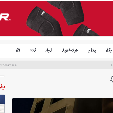
ރިޕޯޓް
ވިޔަފާރި
ލައިފްސްޓައިލް
ދުނިޔެ
ވާހަކަ
ފޮޓޯ
1 °C light rain
L
!
އިތު