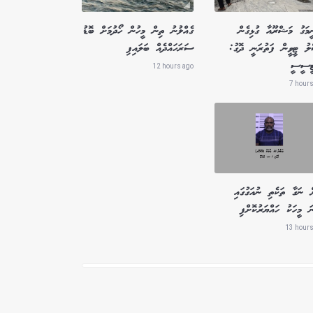
ީމަގު މަޝްރޫއާ ގުޅިގެން
ގެއްލުނު ތިން މީހުން ހޯދުމަށް ބޮޑު
ލު ޓީވީން ފަތުރަނީ ދޮގު:
ސަރަހައްދެއް ބަލައިފި
ޓީސީސީ
12 hours ago
7 hours
ް ނަގާ ތަކެތި ނުއަގުގައި
ަ މީހަކު ހައްޔަރުކޮށްފި
13 hours