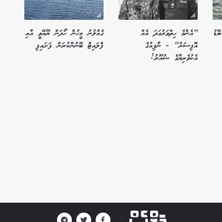
ޮޑު
"އެންމެ ހިތްވަރުގަދަ އެއް
ގެއްލުނު މީހުން ހޯދަން ޔޫއޭވީ އާއި
އޮފިސަރު" - ނާފިއުގެ
ފްލައިޓް ބޭނުންކުރަން ފަށައިފި
އެކުވެރިޔާގެ ޝުއޫރު!