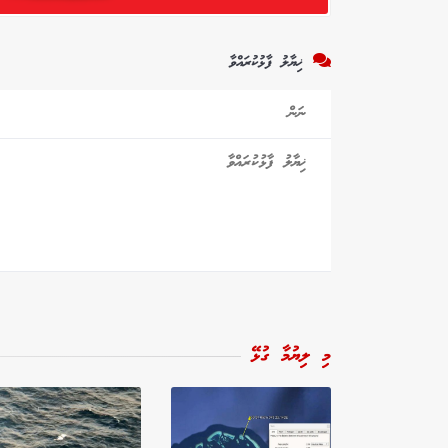
ޚިޔާލު ފާޅުކުރައްވާ
މި ލިޔުމާ ގުޅޭ