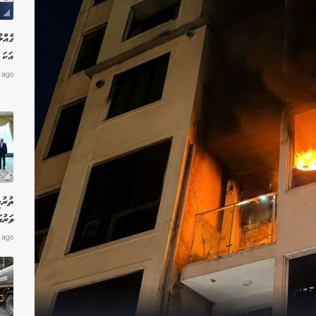
އަކަ 
r ago
ތުރު
ވަރުގ
 ago