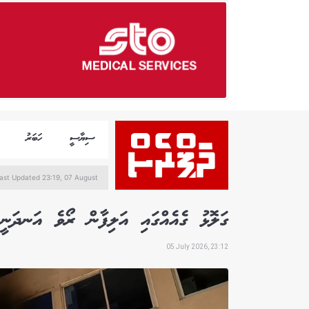
ސިޔާސީ
ހަބަރު
ast Updated 23:19, 07 August
ގަލޮޅު ގެއެއްގައި އަލިފާން ރޯވެ އަނދަނީ
05 July 2026, 23:12