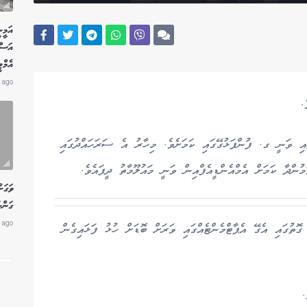
އަމީނ
އަސް
އެމް
 ago
.
ި ވަނީ ގ. ފުންފަޅުގޭގައި ކަމަށެވެ. މިހާރު އެ ސަރަހައްދުގައި
ްދާ ކަމަށް އެމްއެންޑީއެފްއިން ވަނީ މައުލޫމާތު ދީފައެވެ.
ވަގަށ
ގަންނ
 ago
ޮތުގައި އެގޭ އެޕާޓްމެންޓެއްގައި ވަރަށް ބޮޑަށް ހުޅު ފަޅައިގެން
.