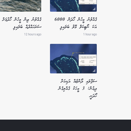
ގެއްލުނު މީހުން ހޯދަން 6000
ގެއްލުނު ތިން މީހުން ހޯދުމަށް ބ
އަކަ ނޯޓިކަލް މޭލު ބަލައިފި
ސަރަހައްދެއް ބަލައިފި
12 hours ago
1 hour ago
ސަޕްލައި ދޯންޏެއް އަޑިއަށް
ދިއުން: 3 މީހަކު ގެއްލިގެން
ހޯދަނީ