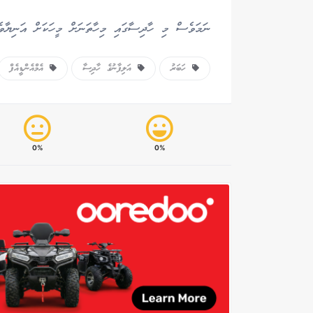
ނަމަވެސް މި ހާދިސާގައި މިހާތަނަށް މީހަކަށް އަނިޔާވެފ
ހަބަރު
އަލިފާނުގެ ހާދިސާ
އެމްއެންޑީއެފް
0%
0%