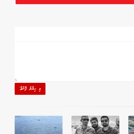
މި ހިޔާލު ފޮނުވާ'