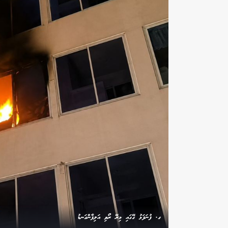
ގ. ފުނަފަޅު ގޭގައި މިރޭ ރޯވި އަލިފާންގަނޑު