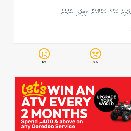
ައިވާ ކަމުގެ މައުލޫމާތު ލިބިފައި ނުވެއެވެ.
0%
0%