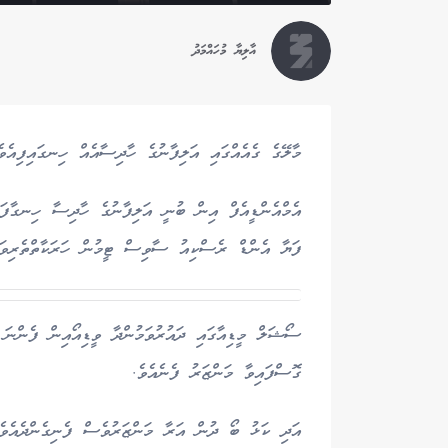
އާލިޔާ މުހައްމަދު
މާލޭގެ ގެއެއްގައި އަލިފާނުގެ ހާދިސާއެއް ހިނގައިފިއެވެ
އެމްއެންޑީއެފް އިން ބުނީ އަލިފާނުގެ ހާދިސާ ހިނގާފައ
ފަޔާ އެންޑް ރެސްކިއު ސާވިސް ޓީމުން ހަރަކާތްތެރިވަމުނ
ސޯޝަލް މީޑިއާގައި ދައުރުވަމުންދާ ވީޑިއޯއިން ފެންނަ ގ
ގޮސްފައިވާ މަންޒަރު ފެނެއެވެ.
އަދި ކަޅު ބޯ ދުން އަރާ މަންޒަރުވެސް ފެނިގެންދެއެވެ