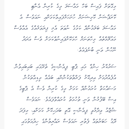
މިގޮތަށް ފައިސާ ބަހާ މައްސަލަ މީގެ ކުރިން އެންޓި
ކޮރަޕްޝަން ކޮމިޝަނަށް ހުށަހަޅާފައިވާކަމަށާއި ނަމަވެސް، އެ
މައްސަލަ ބަލަމުންދާ ކަމުގެ ނުވަތަ އެޅި ފިޔަވަޅެއްގެ އެއްވެސް
މައުލޫމާތެއް މިހާތަނަށް ހާމަކޮށްފައިނުވާކަމަށް ވެސް އަދަދު
ނޫހުން ވަނީ ބުނެފައެވެ.
ސަރުކާރު ހިންގާ މައި ޕާޓީ، ޕީއެންސީގެ ތެރޭގައި ބައިބައިވުން
އުފެއްދުމަށް އިދިކޮޅު ފަރާތްތަކުންނާއި ބައެއް މީޑިއާތަކުން
މަސައްކަތް ކުރަމުންދާ ކަމަށް މީގެ ކުރިން ވެސް އެ ޕާޓީގެ
އިސް ބޭފުޅުން ވަނީ ތުހުމަތު ކުރައްވާފައެވެ. ނަމަވެސް
ޝުޖާއު ވިދާޅުވީ ޕީއެންސީ އޮތީ ބަދަހިކޮށް ކަމަށާއި، މިފަދަ
ދޮގު ހަބަރުތައް ފެތުރި ނަމަވެސް ރައްޔިތުންގެ ހިދުމަތުގައި