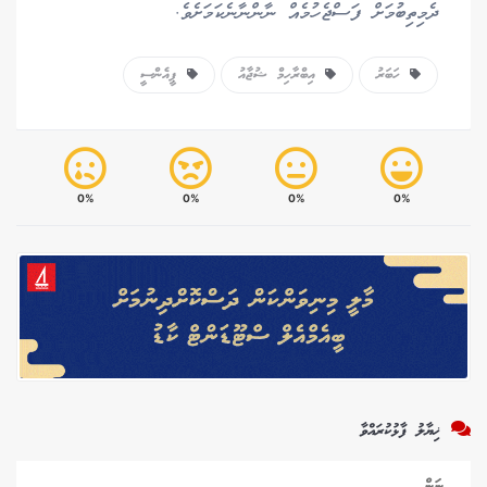
ދެމިތިބުމަށް ފަސްޖެހުމެއް ނާންނާނެކަމަށެވެ.
ހަބަރު
އިބްރާހިމް ޝުޖާއު
ޕީއެންސީ
0%
0%
0%
0%
ޚިޔާލު ފާޅުކުރައްވާ