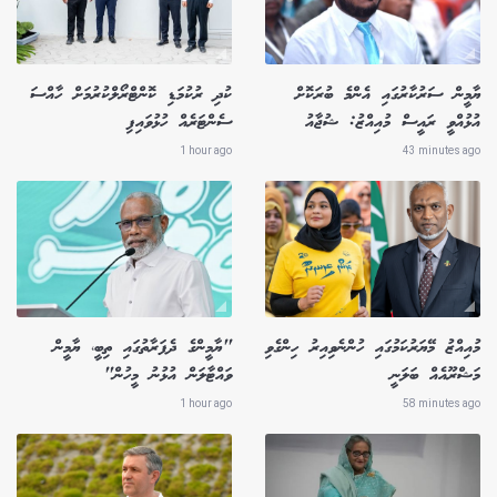
ޔާމީން ސަރުކާރުގައި އެންމެ ބުރަކޮށް
ކުދި ރުކުމަޑި ކޮންޓްރޯލްކުރުމަށް ހާއްސަ
އުޅުއްވީ ރައީސް މުއިއްޒު: ޝުޖާއު
ސެންޓަރެއް ހުޅުވައިފި
1 hour ago
43 minutes ago
މުއިއްޒު މޭޔަރުކަމުގައި ހުންނެވިއިރު ހިންގެވި
"ޔާމީންގެ ދެފަރާތުގައި ތިބީ، ޔާމީން
މަޝްރޫއެއް ބަލަނީ
ވައްޓާލަން އުޅުނު މީހުން"
1 hour ago
58 minutes ago