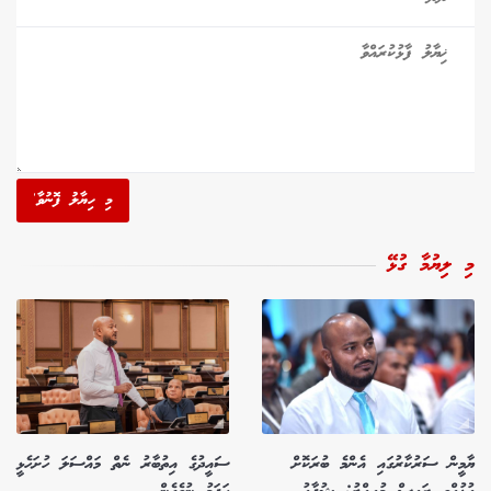
މި ހިޔާލު ފޮނުވާ'
މި ލިޔުމާ ގުޅޭ
ޔާމީން ސަރުކާރުގައި އެންމެ ބުރަކޮށް
ސައީދުގެ އިތުބާރު ނެތް މައްސަލަ ހުށަހެޅީ