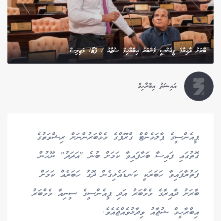
ބާރަށު ދާއިރާގެ ޕީއެންސީ މެންބަރު އިބްރާހިމް ޝުޖާއު / ފޮޓޯ: މަޖިލިސް
އައިޝަތު އިބްރާހިމް
ޕީއެންސީގެ ޕާލަމެންޓް ގްރޫޕްގެ މެމްބަރުންނަށް ރިޝްވަތުގެ
ގޮތުގައި ފައިސާ ބަހާފައިވާ ކަމަށް ބުނެ "އަދަދު" ނޫހުން
ފަތުރާފައިވާ ހަބަރަކީ ކަނޑައެޅިގެން ދޮގު ހަބަރެއް ކަމަށް
ބާރަށު ދާއިރާގެ މެމްބަރު އަދި ޕީއެންސީގެ ސީނިއާ މެމްބަރު
އިބްރާހީމް ޝުޖާއު ވިދާޅުވެއްޖެއެވެ.