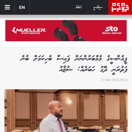
ސިޔާސީ
ހަބަރު
EN
ޕީއެންސީގެ މެމްބަރުންނަށް ފައިސާ ބެހިކަމަށް ބުނެ
ފަތުރަނީ ދޮގު ހަބަރެއް: ޝުޖާއު
31 May 2026, 18:20