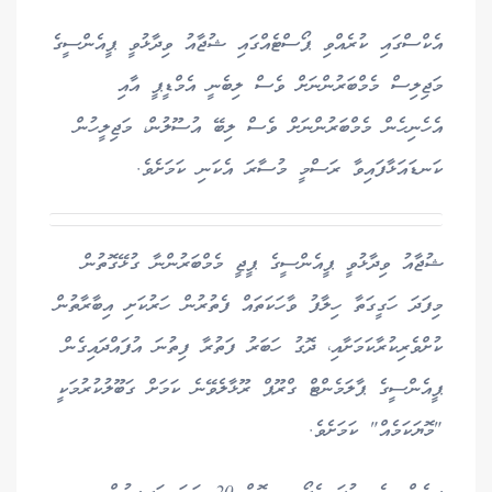
އެކްސްގައި ކުރެއްވި ޕޯސްޓެއްގައި ޝުޖާއު ވިދާޅުވީ ޕީއެންސީގެ
މަޖިލިސް މެމްބަރުންނަށް ވެސް ލިބެނީ އެމްޑީޕީ އާއި
އެހެނިހެން މެމްބަރުންނަށް ވެސް ލިބޭ އުސޫލުން، މަޖިލީހުން
ކަނޑައަޅާފައިވާ ރަސްމީ މުސާރަ އެކަނި ކަމަށެވެ.
ޝުޖާއު ވިދާޅުވީ ޕީއެންސީގެ ޕީޖީ މެމްބަރުންނާ ގުޅޭގޮތުން
މިފަދަ ހަގީގަތާ ހިލާފު ވާހަކަތައް ފެތުރުން ހަރުކަށި އިބާރާތުން
ކުށްވެރިކުރާކަމަށާއި، ދޮގު ހަބަރު ފަތުރާ ފިތުނަ އުފައްދައިގެން
ޕީއެންސީގެ ޕާލަމެންޓް ގްރޫޕް ރޫޅާލެވޭނެ ކަމަށް ގަބޫލުކުރުމަކީ
"މޮޔަކަމެއް" ކަމަށެވެ.