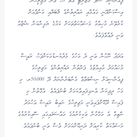
ޕީއެންސީގެ ސުޕަ މެޖޯރިޓީ އޮތް 20 ވަނަ މަޖިލީހުން
އިސްކަންދޭނީ ގައުމާއި ރައްޔިތުންގެ ލާބަޔާއި މަންފާއަށް
ކުރެވޭނެ މުހިއްމު މަސައްކަތްތަކަށް ކަމުގެ ޔަގީންކަން ޝުޖާއު
ވަނީ ދެއްވާފައެވެ.
އަދަދު ނޫހުން ވަނީ ދެ މަހުގެ މެދުކެނޑުމަކަށްފަހު، ރައީސް
މުހައްމަދު މުއިއްޒުގެ ފަރާތުން ރައްޔިތުންގެ މަޖިލީހުގެ
ޕީއެންސީއަށް ނިސްބަތްވާ މެންބަރުންނަށް ދޭ 50،000ރ. މި
މަހު ދީފިކަން އެނގިފައިވާކަމަށް ބުނެފައެވެ. އެގޮތުން މި
ފައިސާ ދޫކޮށްފައިވަނީ މަޖިލީހުގެ ނައިބު ރައީސް އަހުމަދު
ނާޒިމް އެ މަގާމުން ވަކިކުރުމުގެ މައްސަލައިގައި ސޮއިކުރުމުގެ
މަސައްކަތް ކުރިއަށް ދަނިކޮށްކަމަށް ވެސް ވަނީ ބުނެފައެވެ.