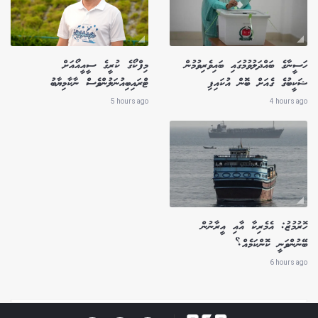
ހަސީނާގެ ބައްދަލުވުމުގައި ބައިވެރިވުމުން
މިފްކޯގެ ކުރީގެ ސީއީއޯއަށް
ޝަކީބުގެ ގެއަށް ބޮން އުކައިފި
ޓްރައިބިއުނަލުންވެސް ނާކާމިޔާބު
5 hours ago
4 hours ago
ހޮރުމުޒު: އެމެރިކާ އާއި އީރާނުން
ބޭނުންވަނީ ކޮންކަމެއް؟
6 hours ago