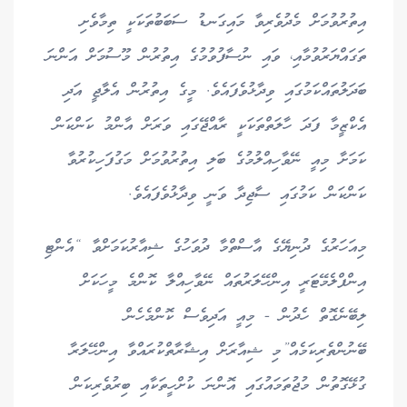
އިތުރުވުމަށް މެދުވެރިވާ މައިގަނޑު ސަބަބުތަކަކީ ތިމާވެށި
ތަގައްޔަރުވުމާއި، ވައި ނުސާފުވުމުގެ އިތުރުން މޫސުމަށް އަންނަ
ބަދަލުތައްކަމުގައި ވިދާޅުވެފައެވެ. މީގެ އިތުރުން އެލާޖީ އަދި
އެކްޒީމާ ފަދަ ހާލަތްތަކަކީ ރާއްޖޭގައި ވަރަށް އާންމު ކަންކަން
ކަމަށާ މިއީ ނޭވާހިއްލުމުގެ ބަލި އިތުރުވުމަށް މަގުފަހިކުރުވާ
ކަންކަން ކަމުގައި ސާޖިދާ ވަނީ ވިދާޅުވެފައެވެ.
މިއަހަރުގެ ދުނިޔޭގެ އާސްތްމާ ދުވަހުގެ ޝިއާރުކަމަށްވާ “އެންޓި
އިންފްލެމޭޓަރީ އިންހޭލަރުތައް ނޭވާހިއްލާ ކޮންމެ މީހަކަށް
ލިބޭނެގޮތް ހެދުން - މިއީ އަދިވެސް ކޮންމެހެން
ބޭނުންތެރިކަމެއް”މި ޝިއާރަށް އިޝާރާތްކުރައްވާ އިންހޭލަރާ
ގުޅޭގޮތުން މުޖުތަމައުގައި އޮންނަ ކުށްހީތަކާއި ބިރުވެރިކަން