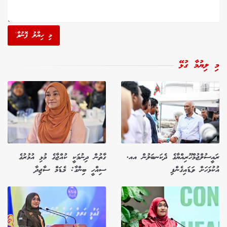
މި ހިޔާލު ފޮނުވާ'
މި ލިޔުމާ ގުޅޭ
ރައީސުލްޖުމްހޫރިއްޔާގެ ދެކަނބަލުން އއ.
ގާތުން ދިނުމަކީ ކުއްޖާގެ މުޅި އުމުރުގެ
އުކުޅަހަށް ވަޑައިގެންފި
ސިއްހީ ބިންގާ: މެޑަމް ސާޖިދާ