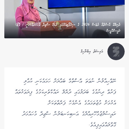
ދުނިޔޭގެ އާސްތްމާ ދުވަސް 2026 ގެ ސިމްޕޯޒިއަމްގައި މެޑަމް ސާޖިދާ ވާހަކަދައްކަވަނީ / ފޮޓޯ:
ރައީސްއޮފީސް
އައިޝަތު އިބްރާހިމް
ނޭވާހިއްލުން ނުވަތަ އާސްތްމާ ބައްޔަށް ހަމައެކަނި ކުއްލި
ފަރުވާ ދިނުމުގެ ބަދަލުގައި ދުރާލާ ރައްކާތެރިކަމުގެ ފިޔަވަޅުތައް
އެޅުމަށް މުޖުތަމައުގެ އެންމެހާ ފަރާތްތަކަށް
ރައީސުލްޖުމްހޫރިއްޔާގެ އަނބިކަނބަލުން ސާޖިދާ މުހައްމަދު
ގޮވާލައްވައިފިއެވެ.