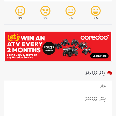
0%
0%
0%
0%
ޚިޔާލު ފާޅުކުރައްވާ