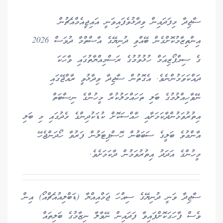
ސާޖިދާ މިފަދައިން ވިދާޅުވެފައިވަނީ އައިޖީއެމްއެޗުން
އިންތިޒާމުކޮށްގެން ބޭއްވި ދުނިޔޭގެ އާސްތްމާ ދުވަސް 2026
ގެ ސިމްޕޯޒިއަމް ހުޅުވުމުގެ ރަސްމިއްޔާތުގައި ވާހަކަ
ދައްކަވަމުންނެވެ. އެގޮތުން ސާޖިދާ ވިދާޅުވީ ރާއްޖޭގައި
ނޭވާހިއްލުމުގެ ބަލި ތަހައްމަލުކުރާ މީހުންގެ ނިސްބަތް
އިތުރުވަމުންދާކަމަށާއި ހާއްސަކޮށް ކުޑަކުދިންގެ މެދުގައި މި ބަލި
އާންމުވެ ބަލީގެ ސަބަބުން ހޮސްޕިޓަލުން ފަރުވާ ހޯދަންޖެހޭ
މީހުންގެ އަދަދު އިތުރުވަމުން ދާކަމަށެވެ.
ސާޖިދާ ވަނީ ދުނިޔޭގެ ސިއްހަ ޖަމްއިއްޔާ (ޑަބްލިއުއެޗްއޯ) އިން
ވެސް ފާހަގަކޮށްފައިވާ ފަދައިން ނޭވާލާ ނިޒާމުގެ ބަލިތައް