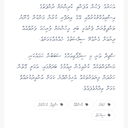
އަހަރުގެ ފަހުން އުފަންވި ކުދިންނަށް ދުންފަތުގެ
އިސްތިއުމާލުކުރުމާއި އޭގެ ވިޔަފާރި ކުރުން މަނާކުރާ ގާނޫނު
ތަންފީޒުުރަން ފެށުމަކީ ބަލި މީހުންނަށް ފުރިހަމަ ފަރުވާއެއް
ދިނުމަށް ގެންގުޅޭ ސިޔާސަތުގެ ހެއްކެއްކަމަށެވެ.
ސާޖިދާ ވަނީ މި ސިމްޕޯޒިއަމްގެ ސަބަބުން ހަމައެކަނި
މަޝްވަރާތަކެއް ކުރެވިގެން ދިއުމުގެ ބަދަލުގައި، އަމަލީ ގޮތުން
ހަރުދަނާ ފިޔަވަޅުތަކެއް އެޅިގެންދާނެ ކަމަށް އުންމީދުކުރައްވާ
ކަމަށް ވިދާޅުވެފައެވެ.
ހަބަރު
އާސްތްމާ
ސާޖިދާ މުހައްމަދު
ސިއްހަތު