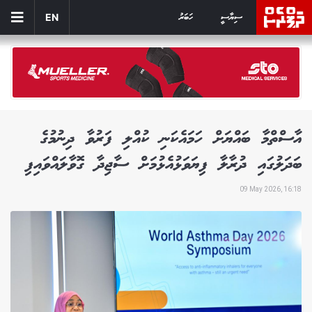
ސިޔާސީ
ހަބަރު
EN
އާސްތްމާ ބައްޔަށް ހަމައެކަނި ކުއްލި ފަރުވާ ދިނުމުގެ
ބަދަލުގައި ދުރާލާ ފިޔަވަޅުއެޅުމަށް ސާޖިދާ ގޮވާލައްވައިފި
09 May 2026, 16:18