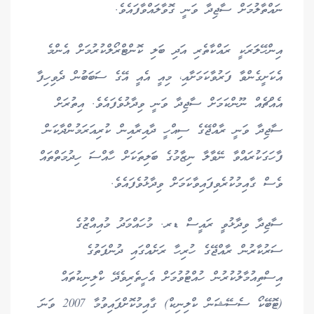
ނައްތާލުމަށް ސާޖިދާ ވަނީ ގޮވާލައްވާފައެވެ.
އިންހޭލަރަކީ ރައްކާތެރި އަދި ބަލި ކޮންޓްރޯލްކުރުމަށް އެންމެ
އެކަށީގެންވާ ފަރުވާކަމަށާއި، މިއީ އެއީ އޭގެ ސަބަބުން ދެވިހިފާ
އެއްޗެއް ނޫންކަމަށް ސާޖިދާ ވަނީ ވިދާޅުވެފައެވެ. އިތުރަށް
ސާޖިދާ ވަނީ ރާއްޖޭގެ ސިއްހީ ދާއިރާއިން ކުރިއަރަމުންދާކަން
ފާހަގަކުރައްވާ ނޭވާލާ ނިޒާމުގެ ބަލިތަކަށް ހާއްސަ ހިދުމަތްތައް
ވެސް ގާއިމުކުރެވިފައިވާކަމަށް ވިދާޅުވެފައެވެ.
ސާޖިދާ ވިދާޅުވީ ރައީސް ޑރ. މުހައްމަދު މުއިއްޒުގެ
ސަރުކާރުން ރާއްޖޭގެ ހުރިހާ ރަށެއްގައި ދުންފަތުގެ
އިސްތިއުމާލުކުރުން ހުއްޓުވުމަށް އެހީތެރިވެދޭ ކްލިނިކުތައް
(ޓޮބޭކޯ ސެސޭޝަން ކްލިނިކް) ގާއިމުކޮށްފައިވުމާ 2007 ވަނަ