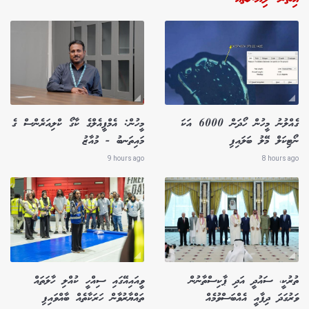
ގެއްލުނު މީހުން ހޯދަން 6000 އަކަ
މީހުން: އެމްޕީއެލްގެ ކާގޯ ކްލިއަރެންސް ގެ
ނޯޓިކަލް މޭލު ބަލައިފި
މައިތަނބު - މުއާޒު
9 hours ago
8 hours ago
ތުރުކީ، ސައުދީ އަދި ޕާކިސްތާނުން
ވީއައިއޭގައި ސިއްހީ ކުއްލި ހާލަތައް
ވަރުގަދަ ދިފާއީ އެއްބަސްވުމެއް
ތައްޔާރުވާން ހަރަކާތެއް ބާއްވައިފި