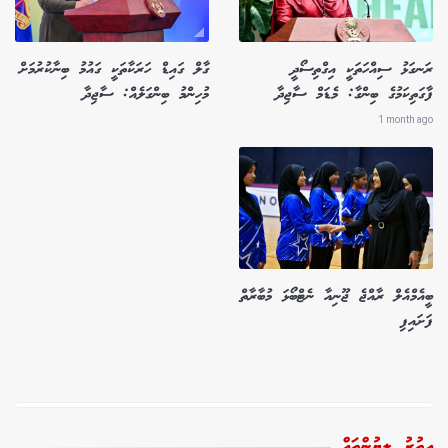
ރަނގަޅު ސިއްހަތަކީ އިގްތިސޯދީ
ގާލް ގައިޑް ހަރަކާތަކީ ގައުމު ބިނާކުރުމަށް
ފާގަތިކަމުގެ ބިންގާ: މެޑަމް ސާޖިދާ
މުހިންމު ބިންގަލެއް: ސާޖިދާ
1 month ago
ބީއެމްއެލް ރާއްޖެ ޖޫނިއާ ނެޓްބޯޅަ މުބާރާތް
ފަށައިފި
އިތުރު ލިޔުންތައް