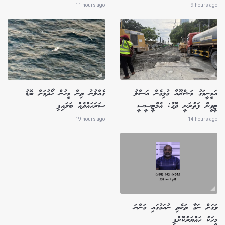
11 hours ago
9 hours ago
އަމީނީމަގު މަޝްރޫއާ ގުޅިގެން އަސްލު
ގެއްލުނު ތިން މީހުން ހޯދުމަށް ބޮޑު
ޓީވީން ފަތުރަނީ ދޮގު: އެމްޓީސީސީ
ސަރަހައްދެއް ބަލައިފި
19 hours ago
14 hours ago
ވަގަށް ނަގާ ތަކެތި ނުއަގުގައި ގަންނަ
މީހަކު ހައްޔަރުކޮށްފި