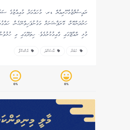
ރައީސުލްޖުމްހޫރިއްޔާ ޑރ. މުހައްމަދު މުއިއްޒުގެ ސަރު
ހަރުދަނާކޮށް، ކޮރަޕްޝަނަށް މަގުނުފަހިވާނޭހެން، ހައްގު
މުޅި ރާއްޖޭގައި ގާއިމުކުރުމެވެ. ހިތަދޫގައި މި ހުޅުވުނ
ހަބަރު
އާސަންދަ
އެންސްޕާ
0%
0%