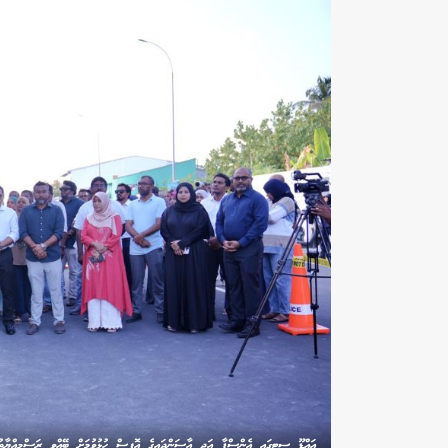
އައްޑޫ ސިޓީގައި އެންސްޕާ އަދި އާސަންދައިގެ އޮފީސް ހުޅުވުމަށް ބޭއްވި ރަސްމިއްޔާތ