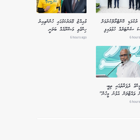
ރުކުމަޑި ކޮންޓްރޯލްކުރުމަށް
މުއިއްޒު މޭޔަރުކަމުގައި ހުންނެވިއިރު
ސަ ސެންޓަރެއް ހުޅުވައިފި
ހިންގެވި މަޝްރޫއެއް ބަލަނީ
6 hours ago
6 hours
ންގެ ދެފަރާތުގައި ތިބީ،
ް ވައްޓާލަން އުޅުނު މީހުން"
6 hours