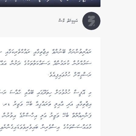
އައިމިނަތު މާޝާ
ރައްޔިތުންނަށް ބޭނުންވާ އިޖްތިމާއީ ރައްކާތެރިކަމާއި ސ
ސަރުކާރުން ކުރަމުންދާ މަސައްކަތްތަކުގެ ދަށުން، އައ
ރަސްމީކޮށް ހުޅުވައިފިއެވެ.
މި އޮފީސް ހުޅުވުމަށް ހިތަދޫގައި ބޭއްވި ހާއްސަ ރަސްމި
އިޖްތިމާއީ އަދި އާއިލީ ތަރައްގީއާ ބެހޭ ވަޒީރު ޑރ. 
ފަންނިއްޔާތާ ބެހޭ ވަޒީރު އަލީ އިހްސާންގެ އިތުރުން،
މުއައްސަސާތަކުގެ އިސްވެރިން ބައިވެރިވެވަޑައިގެންނެވިއ