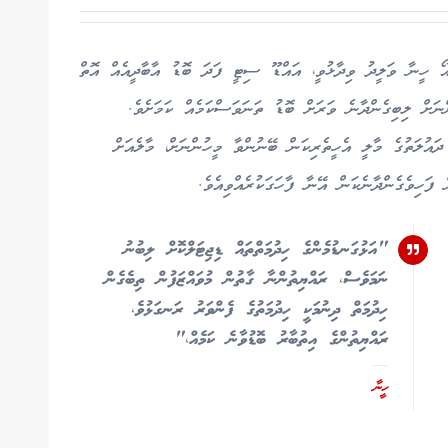
އޯ ހީނާ ވަލީދު ވިދާޅުވީ، އައްޑޫ ސިޓީ ފަދަ ބޮޑު އާބާދީއެއް އޮތް
ްނަށް ލިބިގެންދާނެ ވަރަށް ބޮޑު ތަނަވަސްކަމެއް ކަމަށެވެ.
ދައުލަތުގެ މާލީ އެހީތެރިކަން ބޭނުންވާ މީހުންނަށް، މާލެއަށް
ފަހިވެގެންދާނެކަން އޭނާ ފާހަގަކުރެއްވިއެވެ.
"އަޅުގަނޑުމެންގެ ހިދުމަތްތައް ޑިޖިޓަލްކޮށް ލިބުނު
ނަމަވެސް، ރައްޔިތުންނާ ގާތުން މުވައްޒަފުން ތިބެގެން
ހިދުމަތް ދިނުމަކީ ހިދުމަތުގެ ފެންވަރު ރަނގަޅުވެ،
ރައްޔިތުންގެ އިތުބާރު ބޮޑުވާނެ ކަމެއް،"
ހީނާ