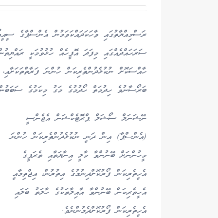
ރަސްމިއްޔާތުގައި ވާހަކަދައްކަވަމުން އެންސްޕާގެ ސީއީ
ސަރަހައްދެއްގައި މިފަދަ އޮފީހެއް ހުޅުވުމަކީ ރައްޔިތުނ
ހާއްސަކޮށް ނުކުޅެދުންތެރިކަން ހުންނަ ފަރާތްތަކަށާއި، 
ބަރޯސާނުވެ ހިދުމަތް ހޯދުމުގެ މަގު މިކަމުގެ ސަބަބުން 
ނޭޝަނަލް ސޯޝަލް ޕްރޮޓެކްޝަން އެޖެންސީ
(އެންސްޕާ) އިން ދަނީ ނުކުޅެދުންތެރިކަން ހުންނަ
މީހުންނަށް ބޭނުންވާ މާލީ އިނާޔަތާއި ތެރަޕީގެ
އެހީތެރިކަން ފޯރުކޮށްދިނުމުގެ އިތުރުން، އިޖްތިމާއީ
އެހީތެރިކަން ބޭނުންވާ އާއިލާތަކުގެ ހާލަތު ބަލައި
އެހީތެރިކަން ފޯރުކޮށްދެމުންނެވެ.