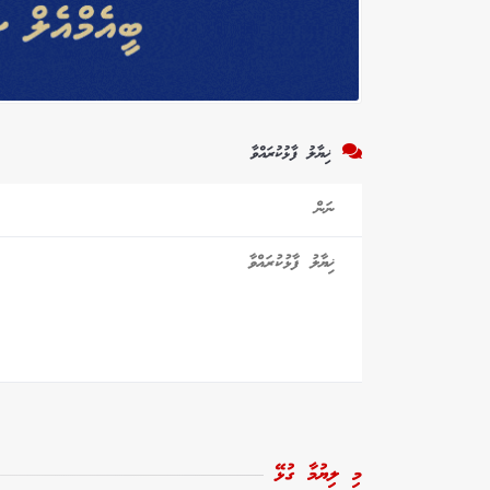
ޚިޔާލު ފާޅުކުރައްވާ
މި ލިޔުމާ ގުޅޭ