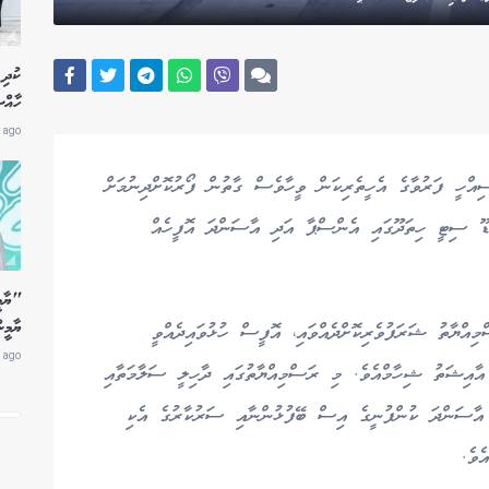
ކުދި 
ހާއް
 ago
ިއްހީ ފަރުވާގެ އެހީތެރިކަން ވީހާވެސް ގާތުން ފޯރުކޮށްދިނުމަށް
ްޑޫ ސިޓީ ހިތަދޫގައި އެންސްޕާ އަދި އާސަންދަ އޮފީހެއް
"ޔާމީ
ޔާމީނ
އްޔާތު ޝަރަފުވެރިކޮށްދެއްވައި، އޮފީސް ހުޅުވައިދެއްވީ
 ago
އާއިޝަތު ޝިހާމްއެވެ. މި ރަސްމިއްޔާތުގައި ދާހިލީ ސަލާމަތާއި
 އާސަންދަ ކުންފުނީގެ އިސް ބޭފުޅުންނާއި ސަރުކާރުގެ އެކި
ެވެ.