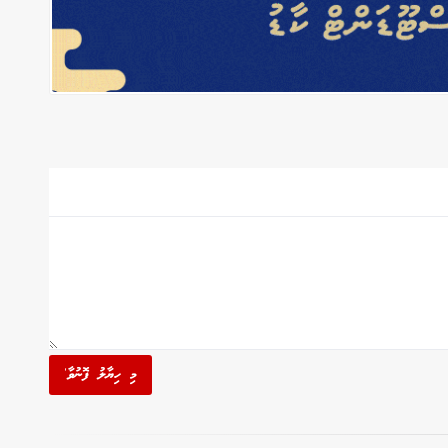
މި ހިޔާލު ފޮނުވާ'