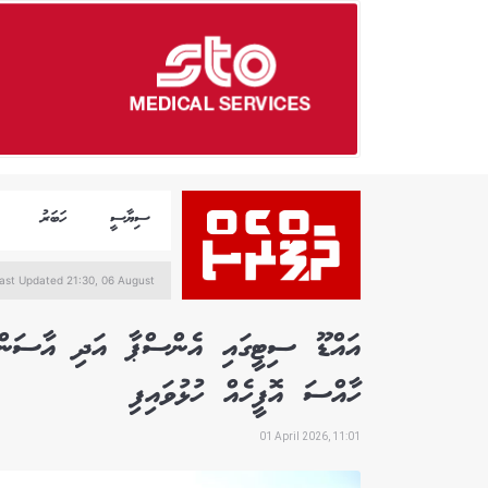
ސިޔާސީ
ހަބަރު
ast Updated 21:30, 06 August
އައްޑޫ ސިޓީގައި އެންސްޕާ އަދި އާސަންދައ
ހާއްސަ އޮފީހެއް ހުޅުވައިފި
01 April 2026, 11:01