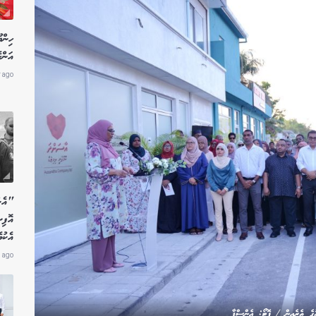
ހިން
އަންހ
r ago
"އެން
އޮފި
އެކު
 ago
ުގެ ތެރެއިން / ފޮޓޯ: އެންސްޕާ