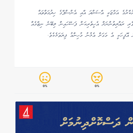
ކާރުގެ އަމާޒަކީ އާސަންދަ އާއި އެންސްޕާގެ ހިދުމަތްތައް
ވެރި ރައްޔިތުންނަށް އެހީތެރިކަން ފަސޭހައިން ލިބޭނެ ނިޒާމެއް
ު އޮފީހަކީ އެ މަގަށް އެޅުނު މުހިންމު ފިޔަވަޅެކެވެ.
0%
0%