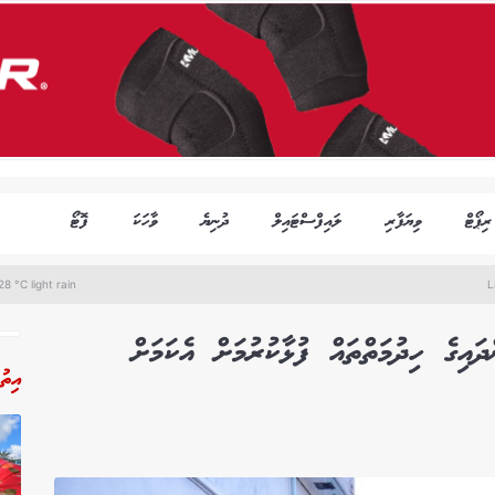
ރިޕޯޓް
ވިޔަފާރި
ލައިފްސްޓައިލް
ދުނިޔެ
ވާހަކަ
ފޮޓޯ
8 °C light rain
L
ިގެ ހިދުމަތްތައް ފުޅާކުރުމަށް އެކަމަށް
އިތު