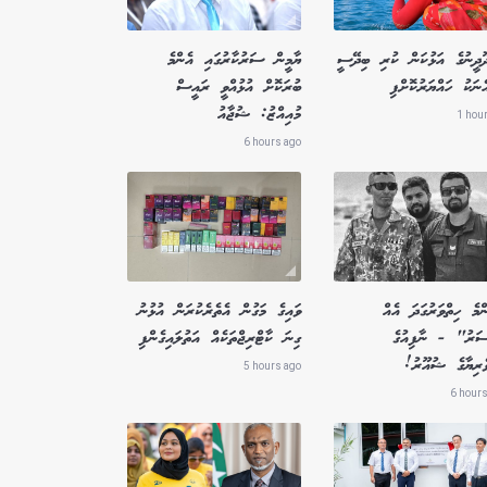
ދޫދީނުގެ އަޅުކަން ކުރި ބިދޭސީ
ޔާމީން ސަރުކާރުގައި އެންމެ
ެނަކު ހައްޔަރުކޮށްފި
ބުރަކޮށް އުޅުއްވީ ރައީސް
މުއިއްޒު: ޝުޖާއު
1 hou
6 hours ago
މެ ހިތްވަރުގަދަ އެއް
ވައިގެ މަގުން އެތެރެކުރަން އުޅުނު
ސަރު" - ނާފިއުގެ
ގިނަ ކާޓްރިޖްތަކެއް އަތުލައިގެންފި
ވެރިޔާގެ ޝުއޫރު!
5 hours ago
6 hours